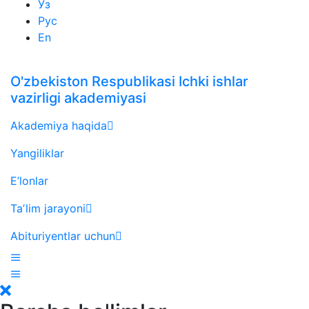
Ўз
Рус
En
O'zbekiston Respublikasi Ichki ishlar
vazirligi akademiyasi
Akademiya haqida
Yangiliklar
E’lonlar
Taʼlim jarayoni
Abituriyentlar uchun