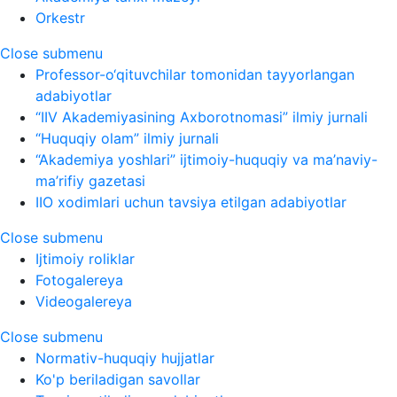
Orkestr
Close submenu
Professor-o‘qituvchilar tomonidan tayyorlangan
adabiyotlar
“IIV Akademiyasining Axborotnomasi” ilmiy jurnali
“Huquqiy olam” ilmiy jurnali
“Akademiya yoshlari” ijtimoiy-huquqiy va ma’naviy-
ma’rifiy gazetasi
IIO xodimlari uchun tavsiya etilgan adabiyotlar
Close submenu
Ijtimoiy roliklar
Fotogalereya
Videogalereya
Close submenu
Normativ-huquqiy hujjatlar
Ko'p beriladigan savollar