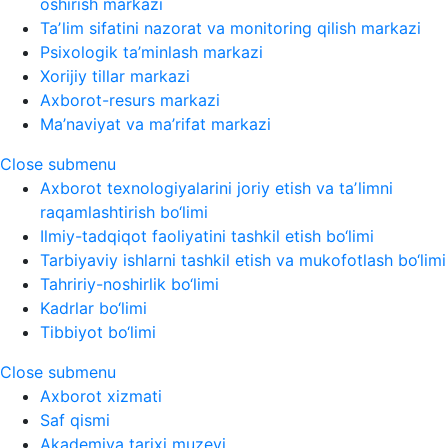
oshirish markazi
Taʼlim sifatini nazorat va monitoring qilish markazi
Psixologik ta’minlash markazi
Xorijiy tillar markazi
Axborot-resurs markazi
Ma’naviyat va ma’rifat markazi
Close submenu
Axborot texnologiyalarini joriy etish va taʼlimni
raqamlashtirish bo‘limi
Ilmiy-tadqiqot faoliyatini tashkil etish bo‘limi
Tarbiyaviy ishlarni tashkil etish va mukofotlash bo‘limi
Tahririy-noshirlik bo‘limi
Kadrlar bo‘limi
Tibbiyot bo‘limi
Close submenu
Axborot xizmati
Saf qismi
Akademiya tarixi muzeyi