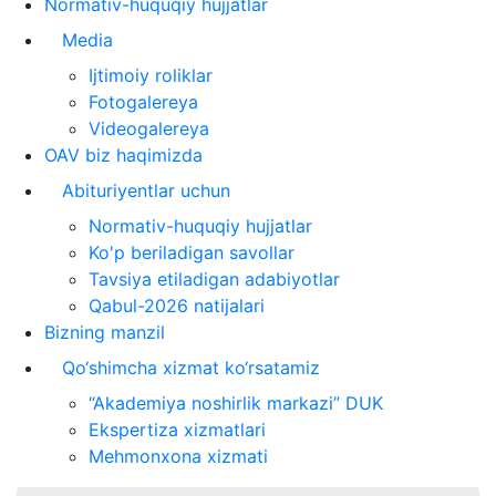
Normativ-huquqiy hujjatlar
Media
Ijtimoiy roliklar
Fotogalereya
Videogalereya
OAV biz haqimizda
Abituriyentlar uchun
Normativ-huquqiy hujjatlar
Ko'p beriladigan savollar
Tavsiya etiladigan adabiyotlar
Qabul-2026 natijalari
Bizning manzil
Qo‘shimcha xizmat ko‘rsatamiz
“Akademiya noshirlik markazi” DUK
Ekspertiza xizmatlari
Mehmonxona xizmati