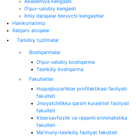
Akademiya kengashi
O‘quv-uslubiy kengash
Ilmiy darajalar beruvchi kengashlar
Hamkorlarimiz
Xalqaro aloqalar
Tarkibiy tuzilmalar
Boshqarmalar
O‘quv-uslubiy boshqarma
Tashkiliy boshqarma
Fakultetlar
Huquqbuzarliklar profilaktikasi faoliyati
fakulteti
Jinoyatchilikka qarshi kurashish faoliyati
fakulteti
Kiberxavfsizlik va raqamli kriminalistika
fakulteti
Maʼmuriy-tashkiliy faoliyat fakulteti