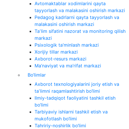
Avtomaktablar xodimlarini qayta
tayyorlash va malakasini oshirish markazi
Pedagog kadrlarni qayta tayyorlash va
malakasini oshirish markazi
Taʼlim sifatini nazorat va monitoring qilish
markazi
Psixologik ta’minlash markazi
Xorijiy tillar markazi
Axborot-resurs markazi
Ma’naviyat va ma’rifat markazi
Bo‘limlar
Axborot texnologiyalarini joriy etish va
taʼlimni raqamlashtirish bo‘limi
Ilmiy-tadqiqot faoliyatini tashkil etish
bo‘limi
Tarbiyaviy ishlarni tashkil etish va
mukofotlash bo‘limi
Tahririy-noshirlik bo‘limi