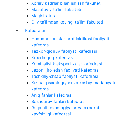
Xorijiy kadrlar bilan ishlash fakulteti
Masofaviy taʼlim fakulteti
Magistratura
Oliy taʼlimdan keyingi taʼlim fakulteti
Kafedralar
Huquqbuzarliklar profilaktikasi faoliyati
kafedrasi
Tezkor-qidiruv faoliyati kafedrasi
Kiberhuquq kafedrasi
Kriminalistik ekspertizalar kafedrasi
Jazoni ijro etish faoliyati kafedrasi
Tashkiliy-shtab faoliyati kafedrasi
Xizmat psixologiyasi va kasbiy madaniyati
kafedrasi
Aniq fanlar kafedrasi
Boshqaruv fanlari kafedrasi
Raqamli texnologiyalar va axborot
xavfsizligi kafedrasi