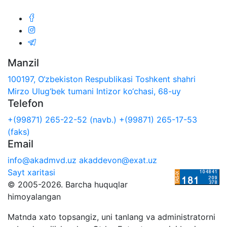
Manzil
100197, O‘zbekiston Respublikasi Toshkent shahri
Mirzo Ulug‘bek tumani Intizor ko‘chasi, 68-uy
Telefon
+(99871) 265-22-52 (navb.)
+(99871) 265-17-53
(faks)
Email
info@akadmvd.uz
akaddevon@exat.uz
Sayt xaritasi
© 2005-2026. Barcha huquqlar
himoyalangan
Matnda xato topsangiz, uni tanlang va administratorni