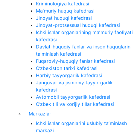
Kriminologiya kafedrasi
Maʼmuriy huquq kafedrasi
Jinoyat huquqi kafedrasi
Jinoyat-protsessual huquqi kafedrasi
Ichki ishlar organlarining maʼmuriy faoliyati
kafedrasi
Davlat-huquqiy fanlar va inson huquqlarini
taʼminlash kafedrasi
Fuqaroviy-huquqiy fanlar kafedrasi
O‘zbekiston tarixi kafedrasi
Harbiy tayyorgarlik kafedrasi
Jangovar va jismoniy tayyorgarlik
kafedrasi
Avtomobil tayyorgarlik kafedrasi
O‘zbek tili va xorijiy tillar kafedrasi
Markazlar
Ichki ishlar organlarini uslubiy taʼminlash
markazi