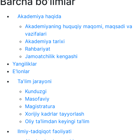
Barcha bo'limlar
Akademiya haqida
Akademiyaning huquqiy maqomi, maqsadi va
vazifalari
Akademiya tarixi
Rahbariyat
Jamoatchilik kengashi
Yangiliklar
E’lonlar
Taʼlim jarayoni
Kunduzgi
Masofaviy
Magistratura
Xorijiy kadrlar tayyorlash
Oliy ta’limdan keyingi ta’lim
Ilmiy-tadqiqot faoliyati