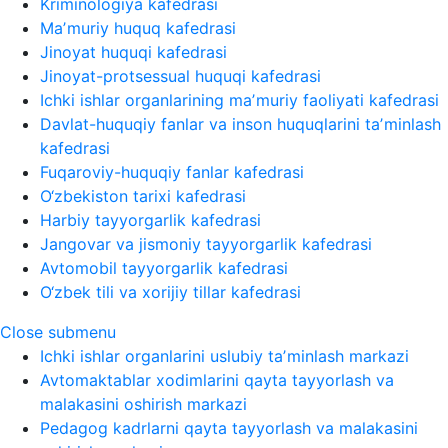
Kriminologiya kafedrasi
Maʼmuriy huquq kafedrasi
Jinoyat huquqi kafedrasi
Jinoyat-protsessual huquqi kafedrasi
Ichki ishlar organlarining maʼmuriy faoliyati kafedrasi
Davlat-huquqiy fanlar va inson huquqlarini taʼminlash
kafedrasi
Fuqaroviy-huquqiy fanlar kafedrasi
O‘zbekiston tarixi kafedrasi
Harbiy tayyorgarlik kafedrasi
Jangovar va jismoniy tayyorgarlik kafedrasi
Avtomobil tayyorgarlik kafedrasi
O‘zbek tili va xorijiy tillar kafedrasi
Close submenu
Ichki ishlar organlarini uslubiy taʼminlash markazi
Avtomaktablar xodimlarini qayta tayyorlash va
malakasini oshirish markazi
Pedagog kadrlarni qayta tayyorlash va malakasini