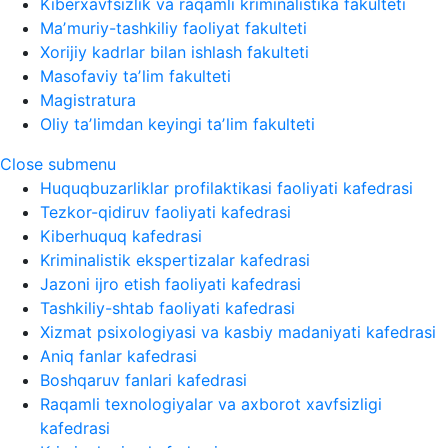
Kiberxavfsizlik va raqamli kriminalistika fakulteti
Maʼmuriy-tashkiliy faoliyat fakulteti
Xorijiy kadrlar bilan ishlash fakulteti
Masofaviy taʼlim fakulteti
Magistratura
Oliy taʼlimdan keyingi taʼlim fakulteti
Close submenu
Huquqbuzarliklar profilaktikasi faoliyati kafedrasi
Tezkor-qidiruv faoliyati kafedrasi
Kiberhuquq kafedrasi
Kriminalistik ekspertizalar kafedrasi
Jazoni ijro etish faoliyati kafedrasi
Tashkiliy-shtab faoliyati kafedrasi
Xizmat psixologiyasi va kasbiy madaniyati kafedrasi
Aniq fanlar kafedrasi
Boshqaruv fanlari kafedrasi
Raqamli texnologiyalar va axborot xavfsizligi
kafedrasi