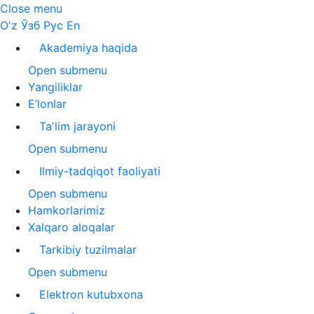
Close menu
O'z
Ўзб
Рус
En
Akademiya haqida
Open submenu
Yangiliklar
E’lonlar
Taʼlim jarayoni
Open submenu
Ilmiy-tadqiqot faoliyati
Open submenu
Hamkorlarimiz
Xalqaro aloqalar
Tarkibiy tuzilmalar
Open submenu
Elektron kutubxona