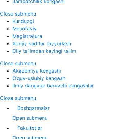
Jamoatchilik kengashi
Close submenu
Kunduzgi
Masofaviy
Magistratura
Xorijiy kadrlar tayyorlash
Oliy ta’limdan keyingi ta’lim
Close submenu
Akademiya kengashi
O‘quv-uslubiy kengash
Ilmiy darajalar beruvchi kengashlar
Close submenu
Boshqarmalar
Open submenu
Fakultetlar
Open submenu