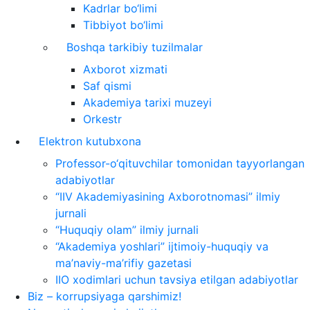
Kadrlar bo‘limi
Tibbiyot bo‘limi
Boshqa tarkibiy tuzilmalar
Axborot xizmati
Saf qismi
Akademiya tarixi muzeyi
Orkestr
Elektron kutubxona
Professor-o‘qituvchilar tomonidan tayyorlangan
adabiyotlar
“IIV Akademiyasining Axborotnomasi” ilmiy
jurnali
“Huquqiy olam” ilmiy jurnali
“Akademiya yoshlari” ijtimoiy-huquqiy va
ma’naviy-ma’rifiy gazetasi
IIO xodimlari uchun tavsiya etilgan adabiyotlar
Biz – korrupsiyaga qarshimiz!