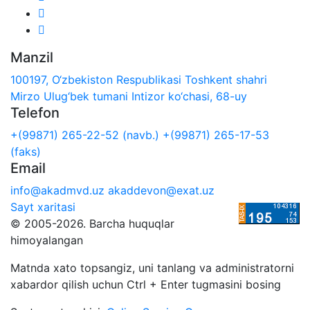
Manzil
100197, O‘zbekiston Respublikasi Toshkent shahri
Mirzo Ulug‘bek tumani Intizor ko‘chasi, 68-uy
Telefon
+(99871) 265-22-52 (navb.)
+(99871) 265-17-53
(faks)
Email
info@akadmvd.uz
akaddevon@exat.uz
Sayt xaritasi
© 2005-2026. Barcha huquqlar
himoyalangan
Matnda xato topsangiz, uni tanlang va administratorni
xabardor qilish uchun Ctrl + Enter tugmasini bosing