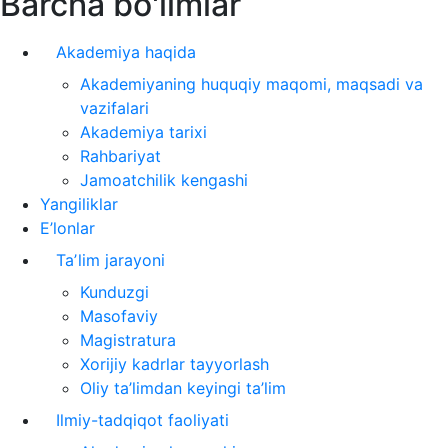
Barcha bo'limlar
Akademiya haqida
Akademiyaning huquqiy maqomi, maqsadi va
vazifalari
Akademiya tarixi
Rahbariyat
Jamoatchilik kengashi
Yangiliklar
E’lonlar
Taʼlim jarayoni
Kunduzgi
Masofaviy
Magistratura
Xorijiy kadrlar tayyorlash
Oliy ta’limdan keyingi ta’lim
Ilmiy-tadqiqot faoliyati