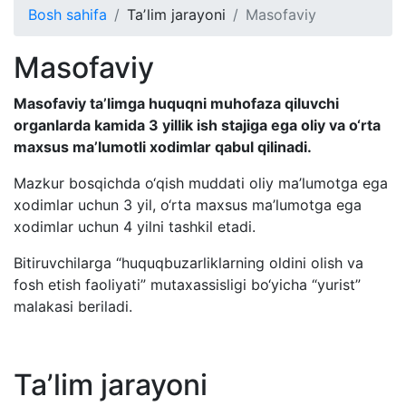
Bosh sahifa
Taʼlim jarayoni
Masofaviy
Masofaviy
Masofaviy ta’limga huquqni muhofaza qiluvchi
organlarda kamida 3 yillik ish stajiga ega oliy va o‘rta
maxsus ma’lumotli xodimlar qabul qilinadi.
Mazkur bosqichda o‘qish muddati oliy ma’lumotga ega
xodimlar uchun 3 yil, o‘rta maxsus ma’lumotga ega
xodimlar uchun 4 yilni tashkil etadi.
Bitiruvchilarga “huquqbuzarliklarning oldini olish va
fosh etish faoliyati” mutaxassisligi bo‘yicha “yurist”
malakasi beriladi.
Taʼlim jarayoni