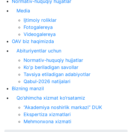
Normativ-huquqiy hujjatlar
Media
Ijtimoiy roliklar
Fotogalereya
Videogalereya
OAV biz haqimizda
Abituriyentlar uchun
Normativ-huquqiy hujjatlar
Ko'p beriladigan savollar
Tavsiya etiladigan adabiyotlar
Qabul-2026 natijalari
Bizning manzil
Qo‘shimcha xizmat ko‘rsatamiz
“Akademiya noshirlik markazi” DUK
Ekspertiza xizmatlari
Mehmonxona xizmati