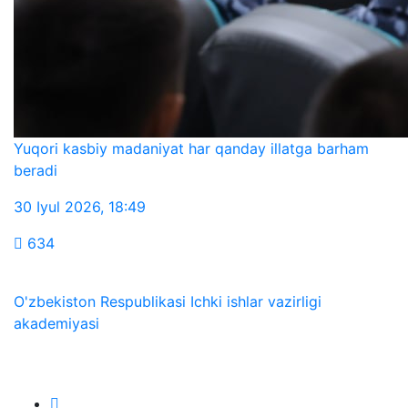
Yuqori kasbiy madaniyat har qanday illatga barham
beradi
30 Iyul 2026
,
18:49
634
O'zbekiston Respublikasi Ichki ishlar vazirligi
akademiyasi
Biz ijtimoiy tarmoqlarda: