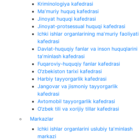
Kriminologiya kafedrasi
Maʼmuriy huquq kafedrasi
Jinoyat huquqi kafedrasi
Jinoyat-protsessual huquqi kafedrasi
Ichki ishlar organlarining maʼmuriy faoliyati
kafedrasi
Davlat-huquqiy fanlar va inson huquqlarini
taʼminlash kafedrasi
Fuqaroviy-huquqiy fanlar kafedrasi
O‘zbekiston tarixi kafedrasi
Harbiy tayyorgarlik kafedrasi
Jangovar va jismoniy tayyorgarlik
kafedrasi
Avtomobil tayyorgarlik kafedrasi
O‘zbek tili va xorijiy tillar kafedrasi
Markazlar
Ichki ishlar organlarini uslubiy taʼminlash
markazi