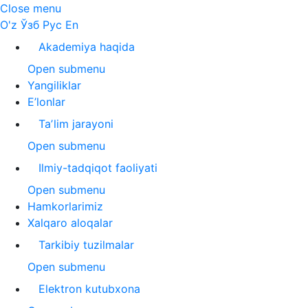
Close menu
O'z
Ўзб
Рус
En
Akademiya haqida
Open submenu
Yangiliklar
E’lonlar
Taʼlim jarayoni
Open submenu
Ilmiy-tadqiqot faoliyati
Open submenu
Hamkorlarimiz
Xalqaro aloqalar
Tarkibiy tuzilmalar
Open submenu
Elektron kutubxona