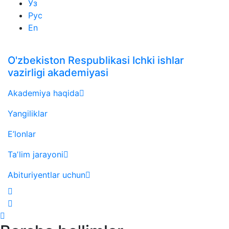
Ўз
Рус
En
O'zbekiston Respublikasi Ichki ishlar
vazirligi akademiyasi
Akademiya haqida
Yangiliklar
E’lonlar
Taʼlim jarayoni
Abituriyentlar uchun