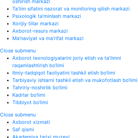
oshirish markazi
Taʼlim sifatini nazorat va monitoring qilish markazi
Psixologik ta’minlash markazi
Xorijiy tillar markazi
Axborot-resurs markazi
Ma’naviyat va ma’rifat markazi
Close submenu
Axborot texnologiyalarini joriy etish va taʼlimni
raqamlashtirish bo‘limi
Ilmiy-tadqiqot faoliyatini tashkil etish bo‘limi
Tarbiyaviy ishlarni tashkil etish va mukofotlash bo‘limi
Tahririy-noshirlik bo‘limi
Kadrlar bo‘limi
Tibbiyot bo‘limi
Close submenu
Axborot xizmati
Saf qismi
Akademiya tarixi muzeyi