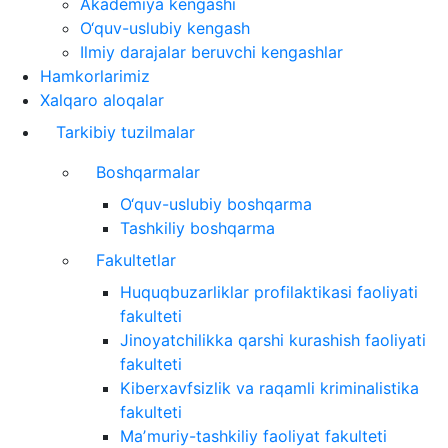
Akademiya kengashi
O‘quv-uslubiy kengash
Ilmiy darajalar beruvchi kengashlar
Hamkorlarimiz
Xalqaro aloqalar
Tarkibiy tuzilmalar
Boshqarmalar
O‘quv-uslubiy boshqarma
Tashkiliy boshqarma
Fakultetlar
Huquqbuzarliklar profilaktikasi faoliyati
fakulteti
Jinoyatchilikka qarshi kurashish faoliyati
fakulteti
Kiberxavfsizlik va raqamli kriminalistika
fakulteti
Maʼmuriy-tashkiliy faoliyat fakulteti