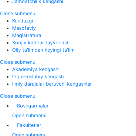
Jamoatchilik kengashi
Close submenu
Kunduzgi
Masofaviy
Magistratura
Xorijiy kadrlar tayyorlash
Oliy ta’limdan keyingi ta’lim
Close submenu
Akademiya kengashi
O‘quv-uslubiy kengash
Ilmiy darajalar beruvchi kengashlar
Close submenu
Boshqarmalar
Open submenu
Fakultetlar
Open submenu