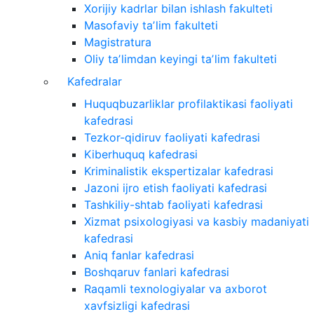
Xorijiy kadrlar bilan ishlash fakulteti
Masofaviy taʼlim fakulteti
Magistratura
Oliy taʼlimdan keyingi taʼlim fakulteti
Kafedralar
Huquqbuzarliklar profilaktikasi faoliyati
kafedrasi
Tezkor-qidiruv faoliyati kafedrasi
Kiberhuquq kafedrasi
Kriminalistik ekspertizalar kafedrasi
Jazoni ijro etish faoliyati kafedrasi
Tashkiliy-shtab faoliyati kafedrasi
Xizmat psixologiyasi va kasbiy madaniyati
kafedrasi
Aniq fanlar kafedrasi
Boshqaruv fanlari kafedrasi
Raqamli texnologiyalar va axborot
xavfsizligi kafedrasi