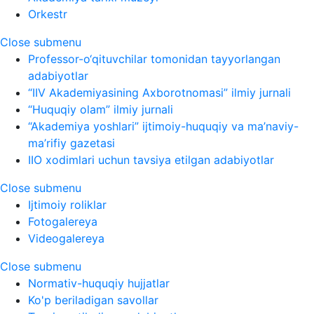
Orkestr
Close submenu
Professor-o‘qituvchilar tomonidan tayyorlangan
adabiyotlar
“IIV Akademiyasining Axborotnomasi” ilmiy jurnali
“Huquqiy olam” ilmiy jurnali
“Akademiya yoshlari” ijtimoiy-huquqiy va ma’naviy-
ma’rifiy gazetasi
IIO xodimlari uchun tavsiya etilgan adabiyotlar
Close submenu
Ijtimoiy roliklar
Fotogalereya
Videogalereya
Close submenu
Normativ-huquqiy hujjatlar
Ko'p beriladigan savollar