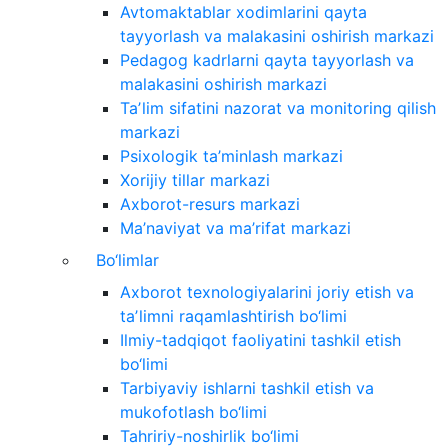
Avtomaktablar xodimlarini qayta
tayyorlash va malakasini oshirish markazi
Pedagog kadrlarni qayta tayyorlash va
malakasini oshirish markazi
Taʼlim sifatini nazorat va monitoring qilish
markazi
Psixologik ta’minlash markazi
Xorijiy tillar markazi
Axborot-resurs markazi
Ma’naviyat va ma’rifat markazi
Bo‘limlar
Axborot texnologiyalarini joriy etish va
taʼlimni raqamlashtirish bo‘limi
Ilmiy-tadqiqot faoliyatini tashkil etish
bo‘limi
Tarbiyaviy ishlarni tashkil etish va
mukofotlash bo‘limi
Tahririy-noshirlik bo‘limi