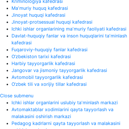
Kriminologiya kafedrasi
Maʼmuriy huquq kafedrasi
Jinoyat huquqi kafedrasi
Jinoyat-protsessual huquqi kafedrasi
Ichki ishlar organlarining maʼmuriy faoliyati kafedrasi
Davlat-huquqiy fanlar va inson huquqlarini taʼminlash
kafedrasi
Fuqaroviy-huquqiy fanlar kafedrasi
O‘zbekiston tarixi kafedrasi
Harbiy tayyorgarlik kafedrasi
Jangovar va jismoniy tayyorgarlik kafedrasi
Avtomobil tayyorgarlik kafedrasi
O‘zbek tili va xorijiy tillar kafedrasi
Close submenu
Ichki ishlar organlarini uslubiy taʼminlash markazi
Avtomaktablar xodimlarini qayta tayyorlash va
malakasini oshirish markazi
Pedagog kadrlarni qayta tayyorlash va malakasini