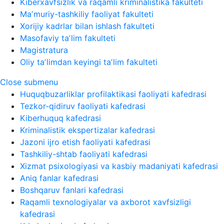
Kiberxavfsizlik va raqamli kriminalistika fakulteti
Maʼmuriy-tashkiliy faoliyat fakulteti
Xorijiy kadrlar bilan ishlash fakulteti
Masofaviy taʼlim fakulteti
Magistratura
Oliy taʼlimdan keyingi taʼlim fakulteti
Close submenu
Huquqbuzarliklar profilaktikasi faoliyati kafedrasi
Tezkor-qidiruv faoliyati kafedrasi
Kiberhuquq kafedrasi
Kriminalistik ekspertizalar kafedrasi
Jazoni ijro etish faoliyati kafedrasi
Tashkiliy-shtab faoliyati kafedrasi
Xizmat psixologiyasi va kasbiy madaniyati kafedrasi
Aniq fanlar kafedrasi
Boshqaruv fanlari kafedrasi
Raqamli texnologiyalar va axborot xavfsizligi
kafedrasi