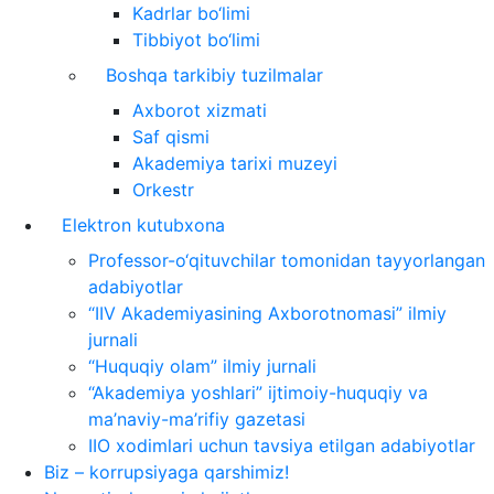
Kadrlar bo‘limi
Tibbiyot bo‘limi
Boshqa tarkibiy tuzilmalar
Axborot xizmati
Saf qismi
Akademiya tarixi muzeyi
Orkestr
Elektron kutubxona
Professor-o‘qituvchilar tomonidan tayyorlangan
adabiyotlar
“IIV Akademiyasining Axborotnomasi” ilmiy
jurnali
“Huquqiy olam” ilmiy jurnali
“Akademiya yoshlari” ijtimoiy-huquqiy va
ma’naviy-ma’rifiy gazetasi
IIO xodimlari uchun tavsiya etilgan adabiyotlar
Biz – korrupsiyaga qarshimiz!