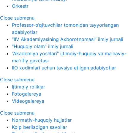
Orkestr
Close submenu
Professor-o‘qituvchilar tomonidan tayyorlangan
adabiyotlar
“IIV Akademiyasining Axborotnomasi” ilmiy jurnali
“Huquqiy olam” ilmiy jurnali
“Akademiya yoshlari” ijtimoiy-huquqiy va ma’naviy-
ma’rifiy gazetasi
IIO xodimlari uchun tavsiya etilgan adabiyotlar
Close submenu
Ijtimoiy roliklar
Fotogalereya
Videogalereya
Close submenu
Normativ-huquqiy hujjatlar
Ko'p beriladigan savollar