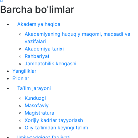
Barcha bo'limlar
Akademiya haqida
Akademiyaning huquqiy maqomi, maqsadi va
vazifalari
Akademiya tarixi
Rahbariyat
Jamoatchilik kengashi
Yangiliklar
E’lonlar
Taʼlim jarayoni
Kunduzgi
Masofaviy
Magistratura
Xorijiy kadrlar tayyorlash
Oliy ta’limdan keyingi ta’lim
Ilmiy-tadqiqot faoliyati