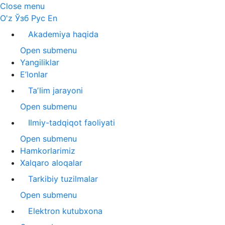
Close menu
O'z
Ўзб
Рус
En
Akademiya haqida
Open submenu
Yangiliklar
E’lonlar
Taʼlim jarayoni
Open submenu
Ilmiy-tadqiqot faoliyati
Open submenu
Hamkorlarimiz
Xalqaro aloqalar
Tarkibiy tuzilmalar
Open submenu
Elektron kutubxona