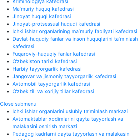
Kriminologiya kafedrasi
Maʼmuriy huquq kafedrasi
Jinoyat huquqi kafedrasi
Jinoyat-protsessual huquqi kafedrasi
Ichki ishlar organlarining maʼmuriy faoliyati kafedrasi
Davlat-huquqiy fanlar va inson huquqlarini taʼminlash
kafedrasi
Fuqaroviy-huquqiy fanlar kafedrasi
O‘zbekiston tarixi kafedrasi
Harbiy tayyorgarlik kafedrasi
Jangovar va jismoniy tayyorgarlik kafedrasi
Avtomobil tayyorgarlik kafedrasi
O‘zbek tili va xorijiy tillar kafedrasi
Close submenu
Ichki ishlar organlarini uslubiy taʼminlash markazi
Avtomaktablar xodimlarini qayta tayyorlash va
malakasini oshirish markazi
Pedagog kadrlarni qayta tayyorlash va malakasini