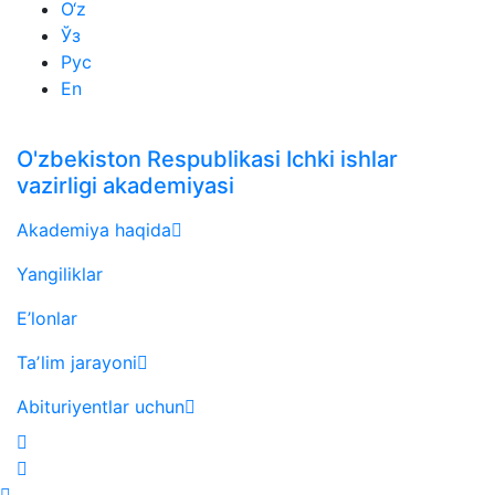
O‘z
Ўз
Рус
En
O'zbekiston Respublikasi Ichki ishlar
vazirligi akademiyasi
Akademiya haqida
Yangiliklar
E’lonlar
Taʼlim jarayoni
Abituriyentlar uchun