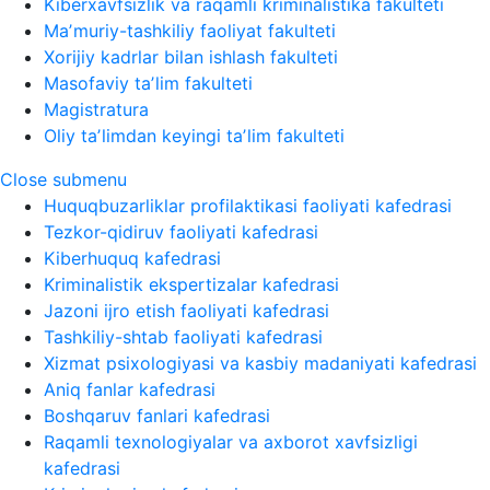
Kiberxavfsizlik va raqamli kriminalistika fakulteti
Maʼmuriy-tashkiliy faoliyat fakulteti
Xorijiy kadrlar bilan ishlash fakulteti
Masofaviy taʼlim fakulteti
Magistratura
Oliy taʼlimdan keyingi taʼlim fakulteti
Close submenu
Huquqbuzarliklar profilaktikasi faoliyati kafedrasi
Tezkor-qidiruv faoliyati kafedrasi
Kiberhuquq kafedrasi
Kriminalistik ekspertizalar kafedrasi
Jazoni ijro etish faoliyati kafedrasi
Tashkiliy-shtab faoliyati kafedrasi
Xizmat psixologiyasi va kasbiy madaniyati kafedrasi
Aniq fanlar kafedrasi
Boshqaruv fanlari kafedrasi
Raqamli texnologiyalar va axborot xavfsizligi
kafedrasi