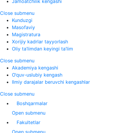
Jamoatchilik kengashi
Close submenu
Kunduzgi
Masofaviy
Magistratura
Xorijiy kadrlar tayyorlash
Oliy ta’limdan keyingi ta’lim
Close submenu
Akademiya kengashi
O‘quv-uslubiy kengash
Ilmiy darajalar beruvchi kengashlar
Close submenu
Boshqarmalar
Open submenu
Fakultetlar
Open submenu