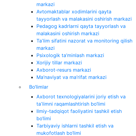
markazi
Avtomaktablar xodimlarini qayta
tayyorlash va malakasini oshirish markazi
Pedagog kadrlarni qayta tayyorlash va
malakasini oshirish markazi
Taʼlim sifatini nazorat va monitoring qilish
markazi
Psixologik ta’minlash markazi
Xorijiy tillar markazi
Axborot-resurs markazi
Ma’naviyat va ma’rifat markazi
Bo‘limlar
Axborot texnologiyalarini joriy etish va
taʼlimni raqamlashtirish bo‘limi
Ilmiy-tadqiqot faoliyatini tashkil etish
bo‘limi
Tarbiyaviy ishlarni tashkil etish va
mukofotlash bo‘limi