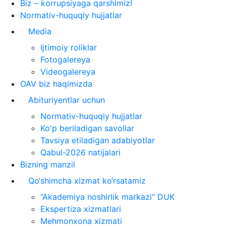
Biz – korrupsiyaga qarshimiz!
Normativ-huquqiy hujjatlar
Media
Ijtimoiy roliklar
Fotogalereya
Videogalereya
OAV biz haqimizda
Abituriyentlar uchun
Normativ-huquqiy hujjatlar
Ko'p beriladigan savollar
Tavsiya etiladigan adabiyotlar
Qabul-2026 natijalari
Bizning manzil
Qo‘shimcha xizmat ko‘rsatamiz
“Akademiya noshirlik markazi” DUK
Ekspertiza xizmatlari
Mehmonxona xizmati