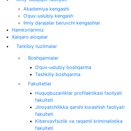
Akademiya kengashi
O‘quv-uslubiy kengash
Ilmiy darajalar beruvchi kengashlar
Hamkorlarimiz
Xalqaro aloqalar
Tarkibiy tuzilmalar
Boshqarmalar
O‘quv-uslubiy boshqarma
Tashkiliy boshqarma
Fakultetlar
Huquqbuzarliklar profilaktikasi faoliyati
fakulteti
Jinoyatchilikka qarshi kurashish faoliyati
fakulteti
Kiberxavfsizlik va raqamli kriminalistika
fakulteti