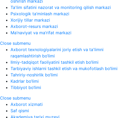
oshirish markazi
Taʼlim sifatini nazorat va monitoring qilish markazi
Psixologik ta’minlash markazi
Xorijiy tillar markazi
Axborot-resurs markazi
Ma’naviyat va ma’rifat markazi
Close submenu
Axborot texnologiyalarini joriy etish va taʼlimni
raqamlashtirish bo‘limi
Ilmiy-tadqiqot faoliyatini tashkil etish bo‘limi
Tarbiyaviy ishlarni tashkil etish va mukofotlash bo‘limi
Tahririy-noshirlik bo‘limi
Kadrlar bo‘limi
Tibbiyot bo‘limi
Close submenu
Axborot xizmati
Saf qismi
Akademiya tarixi muzeyi