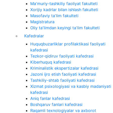
Maʼmuriy-tashkiliy faoliyat fakulteti
Xorijiy kadrlar bilan ishlash fakulteti
Masofaviy taʼlim fakulteti
Magistratura
Oliy taʼlimdan keyingi taʼlim fakulteti
Kafedralar
Huquqbuzarliklar profilaktikasi faoliyati
kafedrasi
Tezkor-qidiruv faoliyati kafedrasi
Kiberhuquq kafedrasi
Kriminalistik ekspertizalar kafedrasi
Jazoni ijro etish faoliyati kafedrasi
Tashkiliy-shtab faoliyati kafedrasi
Xizmat psixologiyasi va kasbiy madaniyati
kafedrasi
Aniq fanlar kafedrasi
Boshqaruv fanlari kafedrasi
Raqamli texnologiyalar va axborot