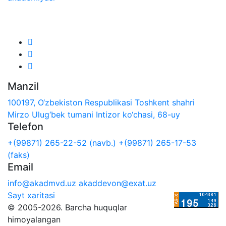
Biz ijtimoiy tarmoqlarda:
Manzil
100197, O‘zbekiston Respublikasi Toshkent shahri
Mirzo Ulug‘bek tumani Intizor ko‘chasi, 68-uy
Telefon
+(99871) 265-22-52 (navb.)
+(99871) 265-17-53
(faks)
Email
info@akadmvd.uz
akaddevon@exat.uz
Sayt xaritasi
© 2005-2026. Barcha huquqlar
himoyalangan