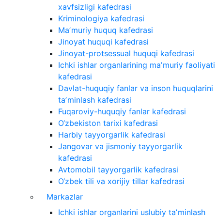
xavfsizligi kafedrasi
Kriminologiya kafedrasi
Maʼmuriy huquq kafedrasi
Jinoyat huquqi kafedrasi
Jinoyat-protsessual huquqi kafedrasi
Ichki ishlar organlarining maʼmuriy faoliyati
kafedrasi
Davlat-huquqiy fanlar va inson huquqlarini
taʼminlash kafedrasi
Fuqaroviy-huquqiy fanlar kafedrasi
O‘zbekiston tarixi kafedrasi
Harbiy tayyorgarlik kafedrasi
Jangovar va jismoniy tayyorgarlik
kafedrasi
Avtomobil tayyorgarlik kafedrasi
O‘zbek tili va xorijiy tillar kafedrasi
Markazlar
Ichki ishlar organlarini uslubiy taʼminlash