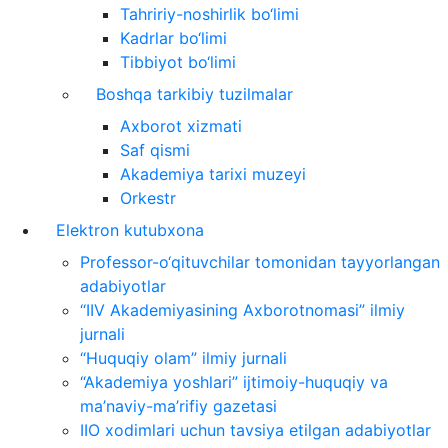
Tahririy-noshirlik bo‘limi
Kadrlar bo‘limi
Tibbiyot bo‘limi
Boshqa tarkibiy tuzilmalar
Axborot xizmati
Saf qismi
Akademiya tarixi muzeyi
Orkestr
Elektron kutubxona
Professor-o‘qituvchilar tomonidan tayyorlangan
adabiyotlar
“IIV Akademiyasining Axborotnomasi” ilmiy
jurnali
“Huquqiy olam” ilmiy jurnali
“Akademiya yoshlari” ijtimoiy-huquqiy va
ma’naviy-ma’rifiy gazetasi
IIO xodimlari uchun tavsiya etilgan adabiyotlar