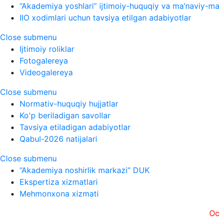
“Akademiya yoshlari” ijtimoiy-huquqiy va ma’naviy-ma’
IIO xodimlari uchun tavsiya etilgan adabiyotlar
Close submenu
Ijtimoiy roliklar
Fotogalereya
Videogalereya
Close submenu
Normativ-huquqiy hujjatlar
Ko'p beriladigan savollar
Tavsiya etiladigan adabiyotlar
Qabul-2026 natijalari
Close submenu
“Akademiya noshirlik markazi” DUK
Ekspertiza xizmatlari
Mehmonxona xizmati
Ochiqlik, t