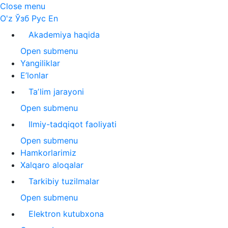
Close menu
O'z
Ўзб
Рус
En
Akademiya haqida
Open submenu
Yangiliklar
E’lonlar
Taʼlim jarayoni
Open submenu
Ilmiy-tadqiqot faoliyati
Open submenu
Hamkorlarimiz
Xalqaro aloqalar
Tarkibiy tuzilmalar
Open submenu
Elektron kutubxona