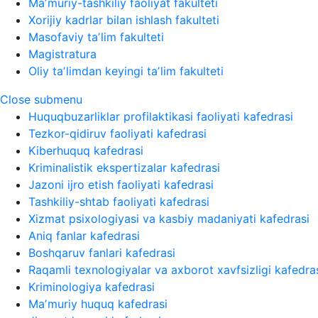
Maʼmuriy-tashkiliy faoliyat fakulteti
Xorijiy kadrlar bilan ishlash fakulteti
Masofaviy taʼlim fakulteti
Magistratura
Oliy taʼlimdan keyingi taʼlim fakulteti
Close submenu
Huquqbuzarliklar profilaktikasi faoliyati kafedrasi
Tezkor-qidiruv faoliyati kafedrasi
Kiberhuquq kafedrasi
Kriminalistik ekspertizalar kafedrasi
Jazoni ijro etish faoliyati kafedrasi
Tashkiliy-shtab faoliyati kafedrasi
Xizmat psixologiyasi va kasbiy madaniyati kafedrasi
Aniq fanlar kafedrasi
Boshqaruv fanlari kafedrasi
Raqamli texnologiyalar va axborot xavfsizligi kafedra
Kriminologiya kafedrasi
Maʼmuriy huquq kafedrasi