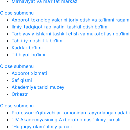
Ma’naviyat va ma’rifat markazi
Close submenu
Axborot texnologiyalarini joriy etish va taʼlimni raqaml
Ilmiy-tadqiqot faoliyatini tashkil etish bo‘limi
Tarbiyaviy ishlarni tashkil etish va mukofotlash bo‘limi
Tahririy-noshirlik bo‘limi
Kadrlar bo‘limi
Tibbiyot bo‘limi
Close submenu
Axborot xizmati
Saf qismi
Akademiya tarixi muzeyi
Orkestr
Close submenu
Professor-o‘qituvchilar tomonidan tayyorlangan adabi
“IIV Akademiyasining Axborotnomasi” ilmiy jurnali
“Huquqiy olam” ilmiy jurnali