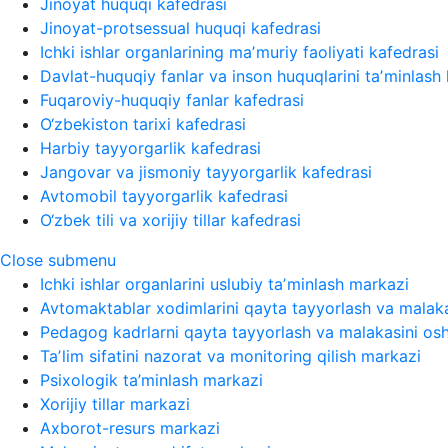
Jinoyat huquqi kafedrasi
Jinoyat-protsessual huquqi kafedrasi
Ichki ishlar organlarining maʼmuriy faoliyati kafedrasi
Davlat-huquqiy fanlar va inson huquqlarini taʼminlash 
Fuqaroviy-huquqiy fanlar kafedrasi
O‘zbekiston tarixi kafedrasi
Harbiy tayyorgarlik kafedrasi
Jangovar va jismoniy tayyorgarlik kafedrasi
Avtomobil tayyorgarlik kafedrasi
O‘zbek tili va xorijiy tillar kafedrasi
Close submenu
Ichki ishlar organlarini uslubiy taʼminlash markazi
Avtomaktablar xodimlarini qayta tayyorlash va malaka
Pedagog kadrlarni qayta tayyorlash va malakasini osh
Taʼlim sifatini nazorat va monitoring qilish markazi
Psixologik ta’minlash markazi
Xorijiy tillar markazi
Axborot-resurs markazi