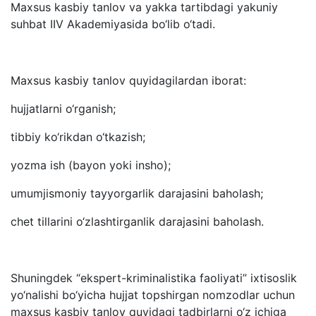
Maxsus kasbiy tanlov va yakka tartibdagi yakuniy
suhbat IIV Akademiyasida bo‘lib o‘tadi.
Maxsus kasbiy tanlov quyidagilardan iborat:
hujjatlarni o‘rganish;
tibbiy ko‘rikdan o‘tkazish;
yozma ish (bayon yoki insho);
umumjismoniy tayyorgarlik darajasini baholash;
chet tillarini o‘zlashtirganlik darajasini baholash.
Shuningdek “ekspert-kriminalistika faoliyati” ixtisoslik
yo‘nalishi bo‘yicha hujjat topshirgan nomzodlar uchun
maxsus kasbiy tanlov quyidagi tadbirlarni o‘z ichiga