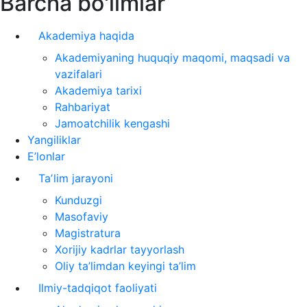
Barcha bo'limlar
Akademiya haqida
Akademiyaning huquqiy maqomi, maqsadi va
vazifalari
Akademiya tarixi
Rahbariyat
Jamoatchilik kengashi
Yangiliklar
E’lonlar
Taʼlim jarayoni
Kunduzgi
Masofaviy
Magistratura
Xorijiy kadrlar tayyorlash
Oliy ta’limdan keyingi ta’lim
Ilmiy-tadqiqot faoliyati