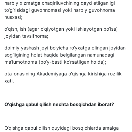
harbiy xizmatga chaqiriluvchining qayd etilganligi
to‘g‘risidagi guvohnomasi yoki harbiy guvohnoma
nusxasi;
o‘qish, ish (agar o‘qiyotgan yoki ishlayotgan bo‘lsa)
joyidan tavsifnoma;
doimiy yashash joyi bo‘yicha ro‘yxatga olingan joyidan
sog‘ligining holat haqida belgilangan namunadagi
ma’lumotnoma (bo‘y-basti ko‘rsatilgan holda);
ota-onasining Akademiyaga o‘qishga kirishiga rozilik
xati.
O‘qishga qabul qilish nechta bosqichdan iborat?
O‘qishga qabul qilish quyidagi bosqichlarda amalga