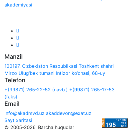
akademiyasi
Biz ijtimoiy tarmoqlarda:
Manzil
100197, O‘zbekiston Respublikasi Toshkent shahri
Mirzo Ulug‘bek tumani Intizor ko‘chasi, 68-uy
Telefon
+(99871) 265-22-52 (navb.)
+(99871) 265-17-53
(faks)
Email
info@akadmvd.uz
akaddevon@exat.uz
Sayt xaritasi
© 2005-2026. Barcha huquqlar