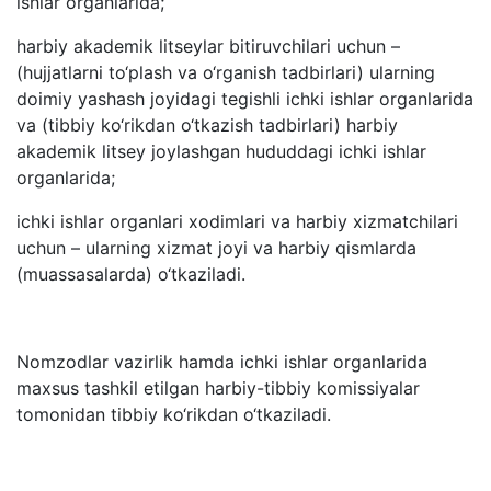
ishlar organlarida;
harbiy akademik litseylar bitiruvchilari uchun –
(hujjatlarni to‘plash va o‘rganish tadbirlari) ularning
doimiy yashash joyidagi tegishli ichki ishlar organlarida
va (tibbiy ko‘rikdan o‘tkazish tadbirlari) harbiy
akademik litsey joylashgan hududdagi ichki ishlar
organlarida;
ichki ishlar organlari xodimlari va harbiy xizmatchilari
uchun – ularning xizmat joyi va harbiy qismlarda
(muassasalarda) o‘tkaziladi.
Nomzodlar vazirlik hamda ichki ishlar organlarida
maxsus tashkil etilgan harbiy-tibbiy komissiyalar
tomonidan tibbiy ko‘rikdan o‘tkaziladi.