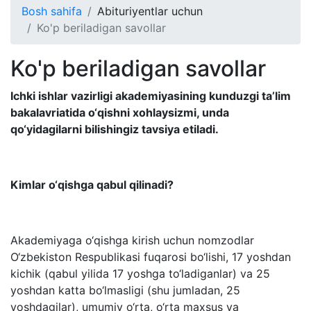
Bosh sahifa
Abituriyentlar uchun
Ko'p beriladigan savollar
Ko'p beriladigan savollar
Ichki ishlar vazirligi akademiyasining kunduzgi ta’lim
bakalavriatida o‘qishni xohlaysizmi, unda
qo‘yidagilarni bilishingiz tavsiya etiladi.
Kimlar o‘qishga qabul qilinadi?
Akademiyaga o‘qishga kirish uchun nomzodlar
O‘zbekiston Respublikasi fuqarosi bo‘lishi, 17 yoshdan
kichik (qabul yilida 17 yoshga to‘ladiganlar) va 25
yoshdan katta bo‘lmasligi (shu jumladan, 25
yoshdagilar), umumiy o‘rta, o‘rta maxsus va