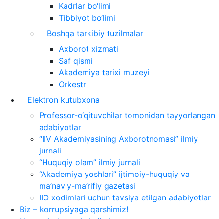
Kadrlar bo‘limi
Tibbiyot bo‘limi
Boshqa tarkibiy tuzilmalar
Axborot xizmati
Saf qismi
Akademiya tarixi muzeyi
Orkestr
Elektron kutubxona
Professor-o‘qituvchilar tomonidan tayyorlangan
adabiyotlar
“IIV Akademiyasining Axborotnomasi” ilmiy
jurnali
“Huquqiy olam” ilmiy jurnali
“Akademiya yoshlari” ijtimoiy-huquqiy va
ma’naviy-ma’rifiy gazetasi
IIO xodimlari uchun tavsiya etilgan adabiyotlar
Biz – korrupsiyaga qarshimiz!