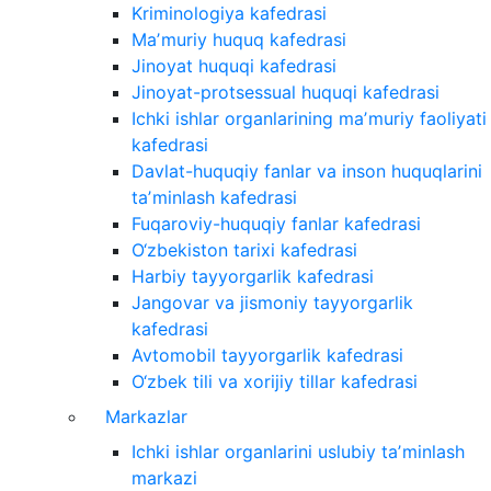
Kriminologiya kafedrasi
Maʼmuriy huquq kafedrasi
Jinoyat huquqi kafedrasi
Jinoyat-protsessual huquqi kafedrasi
Ichki ishlar organlarining maʼmuriy faoliyati
kafedrasi
Davlat-huquqiy fanlar va inson huquqlarini
taʼminlash kafedrasi
Fuqaroviy-huquqiy fanlar kafedrasi
O‘zbekiston tarixi kafedrasi
Harbiy tayyorgarlik kafedrasi
Jangovar va jismoniy tayyorgarlik
kafedrasi
Avtomobil tayyorgarlik kafedrasi
O‘zbek tili va xorijiy tillar kafedrasi
Markazlar
Ichki ishlar organlarini uslubiy taʼminlash
markazi