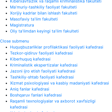
Kiberxavfsizlik va raqamli kriminalistika fakulteti
Maʼmuriy-tashkiliy faoliyat fakulteti
Xorijiy kadrlar bilan ishlash fakulteti
Masofaviy taʼlim fakulteti
Magistratura
Oliy taʼlimdan keyingi taʼlim fakulteti
Close submenu
Huquqbuzarliklar profilaktikasi faoliyati kafedrasi
Tezkor-qidiruv faoliyati kafedrasi
Kiberhuquq kafedrasi
Kriminalistik ekspertizalar kafedrasi
Jazoni ijro etish faoliyati kafedrasi
Tashkiliy-shtab faoliyati kafedrasi
Xizmat psixologiyasi va kasbiy madaniyati kafedrasi
Aniq fanlar kafedrasi
Boshqaruv fanlari kafedrasi
Raqamli texnologiyalar va axborot xavfsizligi
kafedrasi