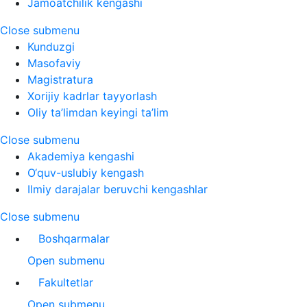
Jamoatchilik kengashi
Close submenu
Kunduzgi
Masofaviy
Magistratura
Xorijiy kadrlar tayyorlash
Oliy ta’limdan keyingi ta’lim
Close submenu
Akademiya kengashi
O‘quv-uslubiy kengash
Ilmiy darajalar beruvchi kengashlar
Close submenu
Boshqarmalar
Open submenu
Fakultetlar
Open submenu