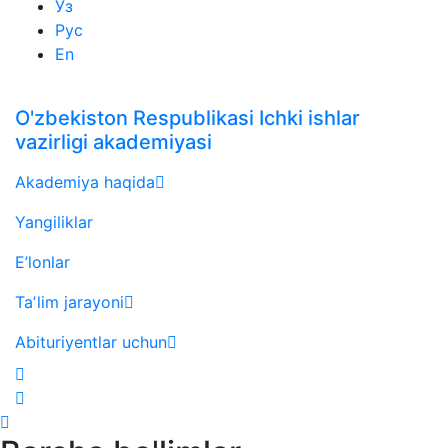
Ўз
Рус
En
O'zbekiston Respublikasi Ichki ishlar
vazirligi akademiyasi
Akademiya haqida
Yangiliklar
E’lonlar
Taʼlim jarayoni
Abituriyentlar uchun