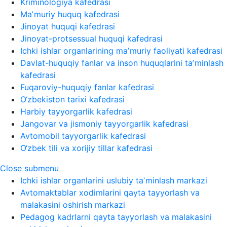
Kriminologiya kafedrasi
Maʼmuriy huquq kafedrasi
Jinoyat huquqi kafedrasi
Jinoyat-protsessual huquqi kafedrasi
Ichki ishlar organlarining maʼmuriy faoliyati kafedrasi
Davlat-huquqiy fanlar va inson huquqlarini taʼminlash
kafedrasi
Fuqaroviy-huquqiy fanlar kafedrasi
O‘zbekiston tarixi kafedrasi
Harbiy tayyorgarlik kafedrasi
Jangovar va jismoniy tayyorgarlik kafedrasi
Avtomobil tayyorgarlik kafedrasi
O‘zbek tili va xorijiy tillar kafedrasi
Close submenu
Ichki ishlar organlarini uslubiy taʼminlash markazi
Avtomaktablar xodimlarini qayta tayyorlash va
malakasini oshirish markazi
Pedagog kadrlarni qayta tayyorlash va malakasini