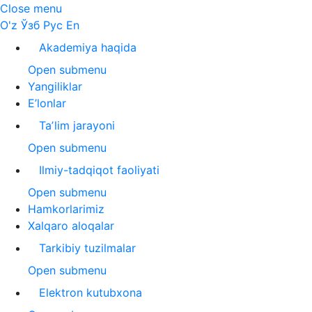
Close menu
O'z
Ўзб
Рус
En
Akademiya haqida
Open submenu
Yangiliklar
E’lonlar
Taʼlim jarayoni
Open submenu
Ilmiy-tadqiqot faoliyati
Open submenu
Hamkorlarimiz
Xalqaro aloqalar
Tarkibiy tuzilmalar
Open submenu
Elektron kutubxona