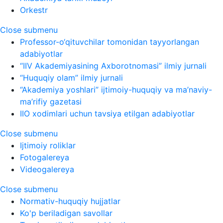
Orkestr
Close submenu
Professor-o‘qituvchilar tomonidan tayyorlangan
adabiyotlar
“IIV Akademiyasining Axborotnomasi” ilmiy jurnali
“Huquqiy olam” ilmiy jurnali
“Akademiya yoshlari” ijtimoiy-huquqiy va ma’naviy-
ma’rifiy gazetasi
IIO xodimlari uchun tavsiya etilgan adabiyotlar
Close submenu
Ijtimoiy roliklar
Fotogalereya
Videogalereya
Close submenu
Normativ-huquqiy hujjatlar
Ko'p beriladigan savollar