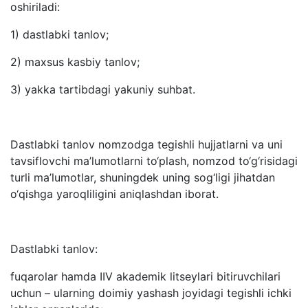
oshiriladi:
1) dastlabki tanlov;
2) maxsus kasbiy tanlov;
3) yakka tartibdagi yakuniy suhbat.
Dastlabki tanlov nomzodga tegishli hujjatlarni va uni
tavsiflovchi ma’lumotlarni to‘plash, nomzod to‘g‘risidagi
turli ma’lumotlar, shuningdek uning sog‘ligi jihatdan
o‘qishga yaroqliligini aniqlashdan iborat.
Dastlabki tanlov:
fuqarolar hamda IIV akademik litseylari bitiruvchilari
uchun – ularning doimiy yashash joyidagi tegishli ichki