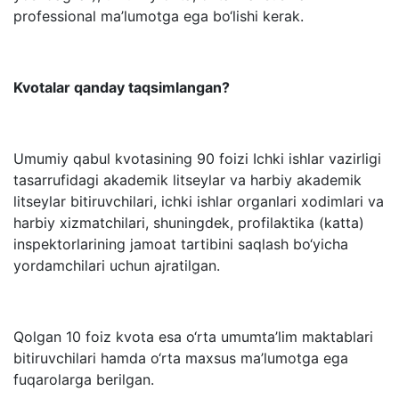
professional ma’lumotga ega bo‘lishi kerak.
Kvotalar qanday taqsimlangan?
Umumiy qabul kvotasining 90 foizi Ichki ishlar vazirligi
tasarrufidagi akademik litseylar va harbiy akademik
litseylar bitiruvchilari, ichki ishlar organlari xodimlari va
harbiy xizmatchilari, shuningdek, profilaktika (katta)
inspektorlarining jamoat tartibini saqlash bo‘yicha
yordamchilari uchun ajratilgan.
Qolgan 10 foiz kvota esa o‘rta umumta’lim maktablari
bitiruvchilari hamda o‘rta maxsus ma’lumotga ega
fuqarolarga berilgan.