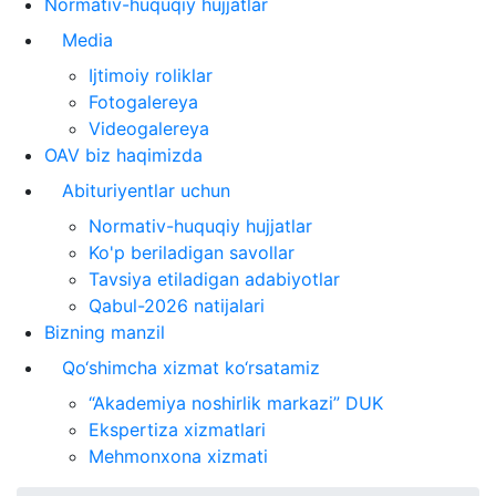
Normativ-huquqiy hujjatlar
Media
Ijtimoiy roliklar
Fotogalereya
Videogalereya
OAV biz haqimizda
Abituriyentlar uchun
Normativ-huquqiy hujjatlar
Ko'p beriladigan savollar
Tavsiya etiladigan adabiyotlar
Qabul-2026 natijalari
Bizning manzil
Qo‘shimcha xizmat ko‘rsatamiz
“Akademiya noshirlik markazi” DUK
Ekspertiza xizmatlari
Mehmonxona xizmati