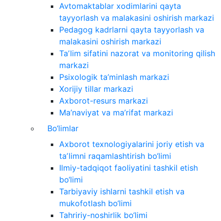
Avtomaktablar xodimlarini qayta
tayyorlash va malakasini oshirish markazi
Pedagog kadrlarni qayta tayyorlash va
malakasini oshirish markazi
Taʼlim sifatini nazorat va monitoring qilish
markazi
Psixologik ta’minlash markazi
Xorijiy tillar markazi
Axborot-resurs markazi
Ma’naviyat va ma’rifat markazi
Bo‘limlar
Axborot texnologiyalarini joriy etish va
taʼlimni raqamlashtirish bo‘limi
Ilmiy-tadqiqot faoliyatini tashkil etish
bo‘limi
Tarbiyaviy ishlarni tashkil etish va
mukofotlash bo‘limi
Tahririy-noshirlik bo‘limi