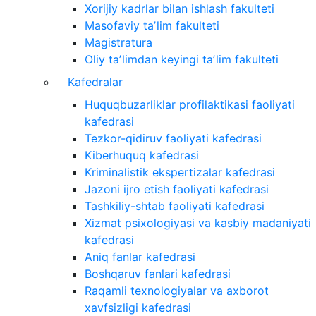
Xorijiy kadrlar bilan ishlash fakulteti
Masofaviy taʼlim fakulteti
Magistratura
Oliy taʼlimdan keyingi taʼlim fakulteti
Kafedralar
Huquqbuzarliklar profilaktikasi faoliyati
kafedrasi
Tezkor-qidiruv faoliyati kafedrasi
Kiberhuquq kafedrasi
Kriminalistik ekspertizalar kafedrasi
Jazoni ijro etish faoliyati kafedrasi
Tashkiliy-shtab faoliyati kafedrasi
Xizmat psixologiyasi va kasbiy madaniyati
kafedrasi
Aniq fanlar kafedrasi
Boshqaruv fanlari kafedrasi
Raqamli texnologiyalar va axborot
xavfsizligi kafedrasi