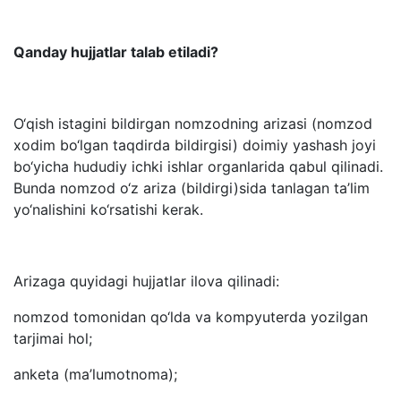
Qanday hujjatlar talab etiladi?
O‘qish istagini bildirgan nomzodning arizasi (nomzod
xodim bo‘lgan taqdirda bildirgisi) doimiy yashash joyi
bo‘yicha hududiy ichki ishlar organlarida qabul qilinadi.
Bunda nomzod o‘z ariza (bildirgi)sida tanlagan ta’lim
yo‘nalishini ko‘rsatishi kerak.
Arizaga quyidagi hujjatlar ilova qilinadi:
nomzod tomonidan qo‘lda va kompyuterda yozilgan
tarjimai hol;
anketa (ma’lumotnoma);