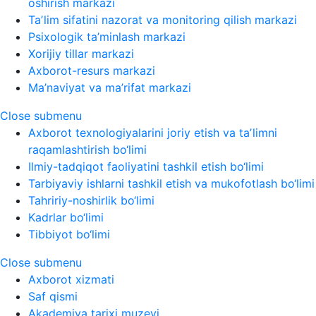
oshirish markazi
Taʼlim sifatini nazorat va monitoring qilish markazi
Psixologik ta’minlash markazi
Xorijiy tillar markazi
Axborot-resurs markazi
Ma’naviyat va ma’rifat markazi
Close submenu
Axborot texnologiyalarini joriy etish va taʼlimni
raqamlashtirish bo‘limi
Ilmiy-tadqiqot faoliyatini tashkil etish bo‘limi
Tarbiyaviy ishlarni tashkil etish va mukofotlash bo‘limi
Tahririy-noshirlik bo‘limi
Kadrlar bo‘limi
Tibbiyot bo‘limi
Close submenu
Axborot xizmati
Saf qismi
Akademiya tarixi muzeyi