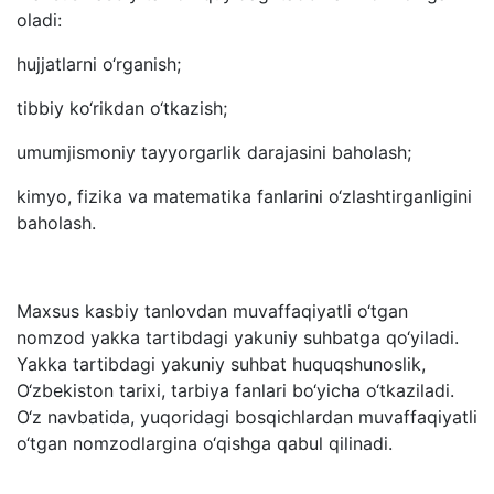
oladi:
hujjatlarni o‘rganish;
tibbiy ko‘rikdan o‘tkazish;
umumjismoniy tayyorgarlik darajasini baholash;
kimyo, fizika va matematika fanlarini o‘zlashtirganligini
baholash.
Maxsus kasbiy tanlovdan muvaffaqiyatli o‘tgan
nomzod yakka tartibdagi yakuniy suhbatga qo‘yiladi.
Yakka tartibdagi yakuniy suhbat huquqshunoslik,
O‘zbekiston tarixi, tarbiya fanlari bo‘yicha o‘tkaziladi.
O‘z navbatida, yuqoridagi bosqichlardan muvaffaqiyatli
o‘tgan nomzodlargina o‘qishga qabul qilinadi.