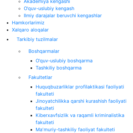
Akademiya kengashi
O‘quv-uslubiy kengash
Ilmiy darajalar beruvchi kengashlar
Hamkorlarimiz
Xalqaro aloqalar
Tarkibiy tuzilmalar
Boshqarmalar
O‘quv-uslubiy boshqarma
Tashkiliy boshqarma
Fakultetlar
Huquqbuzarliklar profilaktikasi faoliyati
fakulteti
Jinoyatchilikka qarshi kurashish faoliyati
fakulteti
Kiberxavfsizlik va raqamli kriminalistika
fakulteti
Maʼmuriy-tashkiliy faoliyat fakulteti