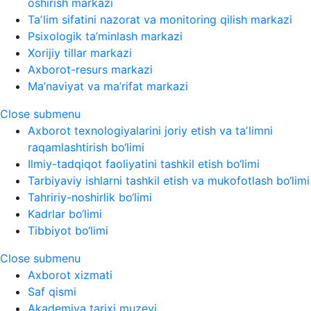
oshirish markazi
Taʼlim sifatini nazorat va monitoring qilish markazi
Psixologik ta’minlash markazi
Xorijiy tillar markazi
Axborot-resurs markazi
Ma’naviyat va ma’rifat markazi
Close submenu
Axborot texnologiyalarini joriy etish va taʼlimni
raqamlashtirish bo‘limi
Ilmiy-tadqiqot faoliyatini tashkil etish bo‘limi
Tarbiyaviy ishlarni tashkil etish va mukofotlash bo‘limi
Tahririy-noshirlik bo‘limi
Kadrlar bo‘limi
Tibbiyot bo‘limi
Close submenu
Axborot xizmati
Saf qismi
Akademiya tarixi muzeyi