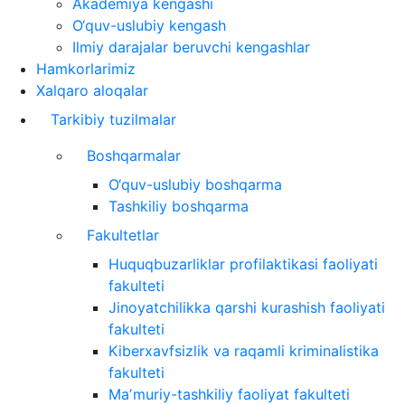
Akademiya kengashi
O‘quv-uslubiy kengash
Ilmiy darajalar beruvchi kengashlar
Hamkorlarimiz
Xalqaro aloqalar
Tarkibiy tuzilmalar
Boshqarmalar
O‘quv-uslubiy boshqarma
Tashkiliy boshqarma
Fakultetlar
Huquqbuzarliklar profilaktikasi faoliyati
fakulteti
Jinoyatchilikka qarshi kurashish faoliyati
fakulteti
Kiberxavfsizlik va raqamli kriminalistika
fakulteti
Maʼmuriy-tashkiliy faoliyat fakulteti