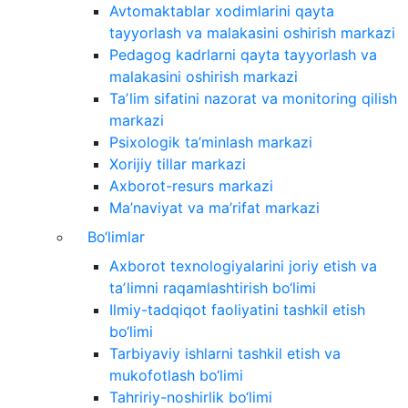
Avtomaktablar xodimlarini qayta
tayyorlash va malakasini oshirish markazi
Pedagog kadrlarni qayta tayyorlash va
malakasini oshirish markazi
Taʼlim sifatini nazorat va monitoring qilish
markazi
Psixologik ta’minlash markazi
Xorijiy tillar markazi
Axborot-resurs markazi
Ma’naviyat va ma’rifat markazi
Bo‘limlar
Axborot texnologiyalarini joriy etish va
taʼlimni raqamlashtirish bo‘limi
Ilmiy-tadqiqot faoliyatini tashkil etish
bo‘limi
Tarbiyaviy ishlarni tashkil etish va
mukofotlash bo‘limi
Tahririy-noshirlik bo‘limi