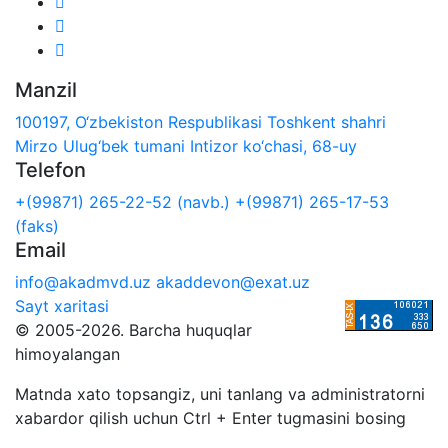
Manzil
100197, O‘zbekiston Respublikasi Toshkent shahri
Mirzo Ulug‘bek tumani Intizor ko‘chasi, 68-uy
Telefon
+(99871) 265-22-52 (navb.)
+(99871) 265-17-53
(faks)
Email
info@akadmvd.uz
akaddevon@exat.uz
Sayt xaritasi
© 2005-2026. Barcha huquqlar
himoyalangan
Matnda xato topsangiz, uni tanlang va administratorni
xabardor qilish uchun Ctrl + Enter tugmasini bosing