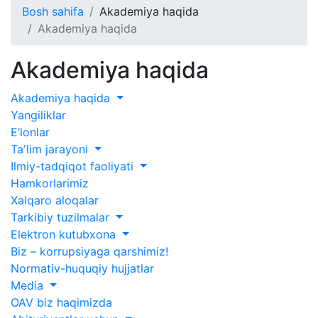
Bosh sahifa
Akademiya haqida
Akademiya haqida
Akademiya haqida
Akademiya haqida
Yangiliklar
E’lonlar
Taʼlim jarayoni
Ilmiy-tadqiqot faoliyati
Hamkorlarimiz
Xalqaro aloqalar
Tarkibiy tuzilmalar
Elektron kutubxona
Biz – korrupsiyaga qarshimiz!
Normativ-huquqiy hujjatlar
Media
OAV biz haqimizda