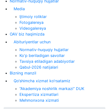
Normativ-huquqiy hujjatlar
Media
Ijtimoiy roliklar
Fotogalereya
Videogalereya
OAV biz haqimizda
Abituriyentlar uchun
Normativ-huquqiy hujjatlar
Ko'p beriladigan savollar
Tavsiya etiladigan adabiyotlar
Qabul-2026 natijalari
Bizning manzil
Qo‘shimcha xizmat ko‘rsatamiz
“Akademiya noshirlik markazi” DUK
Ekspertiza xizmatlari
Mehmonxona xizmati