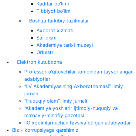
Kadrlar bo‘limi
Tibbiyot bo‘limi
Boshqa tarkibiy tuzilmalar
Axborot xizmati
Saf qismi
Akademiya tarixi muzeyi
Orkestr
Elektron kutubxona
Professor-o‘qituvchilar tomonidan tayyorlangan
adabiyotlar
“IIV Akademiyasining Axborotnomasi” ilmiy
jurnali
“Huquqiy olam” ilmiy jurnali
“Akademiya yoshlari” ijtimoiy-huquqiy va
ma’naviy-ma’rifiy gazetasi
IIO xodimlari uchun tavsiya etilgan adabiyotlar
Biz – korrupsiyaga qarshimiz!