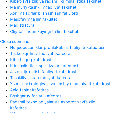
Kiberxavfsizlik va raqamli kriminalistika fakulteti
Maʼmuriy-tashkiliy faoliyat fakulteti
Xorijiy kadrlar bilan ishlash fakulteti
Masofaviy taʼlim fakulteti
Magistratura
Oliy taʼlimdan keyingi taʼlim fakulteti
Close submenu
Huquqbuzarliklar profilaktikasi faoliyati kafedrasi
Tezkor-qidiruv faoliyati kafedrasi
Kiberhuquq kafedrasi
Kriminalistik ekspertizalar kafedrasi
Jazoni ijro etish faoliyati kafedrasi
Tashkiliy-shtab faoliyati kafedrasi
Xizmat psixologiyasi va kasbiy madaniyati kafedrasi
Aniq fanlar kafedrasi
Boshqaruv fanlari kafedrasi
Raqamli texnologiyalar va axborot xavfsizligi
kafedrasi