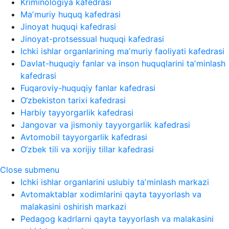
Kriminologiya kafedrasi
Maʼmuriy huquq kafedrasi
Jinoyat huquqi kafedrasi
Jinoyat-protsessual huquqi kafedrasi
Ichki ishlar organlarining maʼmuriy faoliyati kafedrasi
Davlat-huquqiy fanlar va inson huquqlarini taʼminlash
kafedrasi
Fuqaroviy-huquqiy fanlar kafedrasi
O‘zbekiston tarixi kafedrasi
Harbiy tayyorgarlik kafedrasi
Jangovar va jismoniy tayyorgarlik kafedrasi
Avtomobil tayyorgarlik kafedrasi
O‘zbek tili va xorijiy tillar kafedrasi
Close submenu
Ichki ishlar organlarini uslubiy taʼminlash markazi
Avtomaktablar xodimlarini qayta tayyorlash va
malakasini oshirish markazi
Pedagog kadrlarni qayta tayyorlash va malakasini