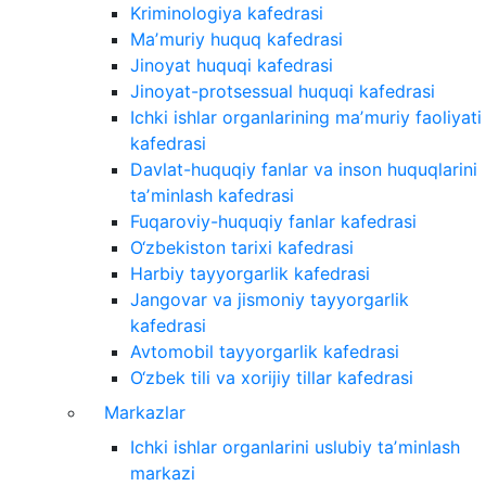
Kriminologiya kafedrasi
Maʼmuriy huquq kafedrasi
Jinoyat huquqi kafedrasi
Jinoyat-protsessual huquqi kafedrasi
Ichki ishlar organlarining maʼmuriy faoliyati
kafedrasi
Davlat-huquqiy fanlar va inson huquqlarini
taʼminlash kafedrasi
Fuqaroviy-huquqiy fanlar kafedrasi
O‘zbekiston tarixi kafedrasi
Harbiy tayyorgarlik kafedrasi
Jangovar va jismoniy tayyorgarlik
kafedrasi
Avtomobil tayyorgarlik kafedrasi
O‘zbek tili va xorijiy tillar kafedrasi
Markazlar
Ichki ishlar organlarini uslubiy taʼminlash
markazi