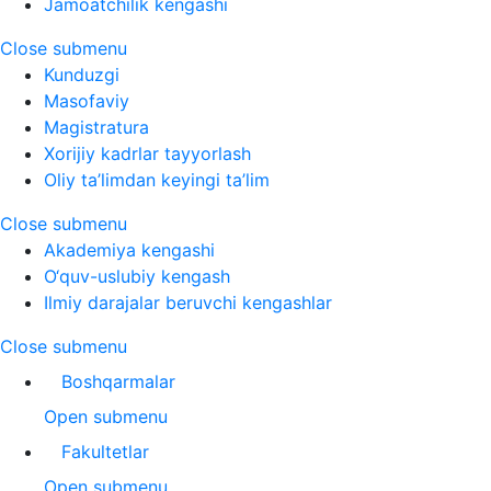
Jamoatchilik kengashi
Close submenu
Kunduzgi
Masofaviy
Magistratura
Xorijiy kadrlar tayyorlash
Oliy ta’limdan keyingi ta’lim
Close submenu
Akademiya kengashi
O‘quv-uslubiy kengash
Ilmiy darajalar beruvchi kengashlar
Close submenu
Boshqarmalar
Open submenu
Fakultetlar
Open submenu