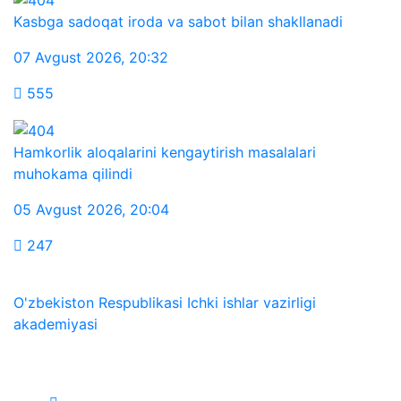
Kasbga sadoqat iroda va sabot bilan shakllanadi
07 Avgust 2026
,
20:32
555
Hamkorlik aloqalarini kengaytirish masalalari
muhokama qilindi
05 Avgust 2026
,
20:04
247
O'zbekiston Respublikasi Ichki ishlar vazirligi
akademiyasi
Biz ijtimoiy tarmoqlarda: