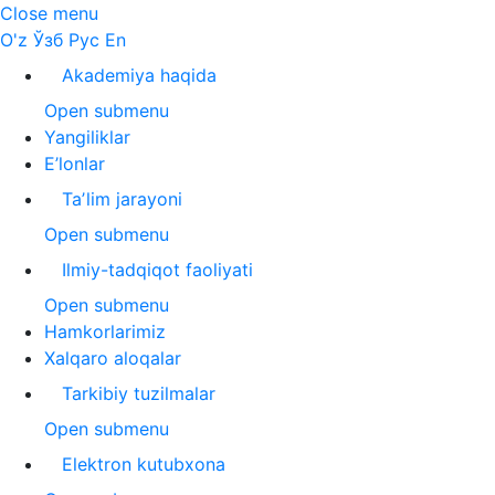
Close menu
O'z
Ўзб
Рус
En
Akademiya haqida
Open submenu
Yangiliklar
E’lonlar
Taʼlim jarayoni
Open submenu
Ilmiy-tadqiqot faoliyati
Open submenu
Hamkorlarimiz
Xalqaro aloqalar
Tarkibiy tuzilmalar
Open submenu
Elektron kutubxona