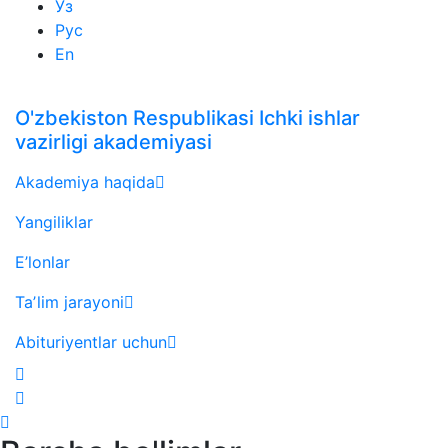
Ўз
Рус
En
O'zbekiston Respublikasi Ichki ishlar
vazirligi akademiyasi
Akademiya haqida
Yangiliklar
E’lonlar
Taʼlim jarayoni
Abituriyentlar uchun