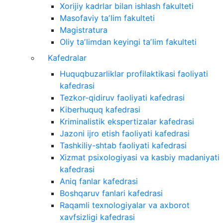
Xorijiy kadrlar bilan ishlash fakulteti
Masofaviy taʼlim fakulteti
Magistratura
Oliy taʼlimdan keyingi taʼlim fakulteti
Kafedralar
Huquqbuzarliklar profilaktikasi faoliyati
kafedrasi
Tezkor-qidiruv faoliyati kafedrasi
Kiberhuquq kafedrasi
Kriminalistik ekspertizalar kafedrasi
Jazoni ijro etish faoliyati kafedrasi
Tashkiliy-shtab faoliyati kafedrasi
Xizmat psixologiyasi va kasbiy madaniyati
kafedrasi
Aniq fanlar kafedrasi
Boshqaruv fanlari kafedrasi
Raqamli texnologiyalar va axborot
xavfsizligi kafedrasi