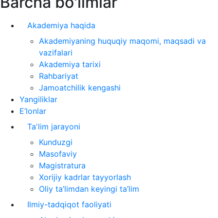
Barcha bo'limlar
Akademiya haqida
Akademiyaning huquqiy maqomi, maqsadi va
vazifalari
Akademiya tarixi
Rahbariyat
Jamoatchilik kengashi
Yangiliklar
E’lonlar
Taʼlim jarayoni
Kunduzgi
Masofaviy
Magistratura
Xorijiy kadrlar tayyorlash
Oliy ta’limdan keyingi ta’lim
Ilmiy-tadqiqot faoliyati