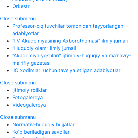
Orkestr
Close submenu
Professor-o‘qituvchilar tomonidan tayyorlangan
adabiyotlar
“IIV Akademiyasining Axborotnomasi” ilmiy jurnali
“Huquqiy olam” ilmiy jurnali
“Akademiya yoshlari” ijtimoiy-huquqiy va ma’naviy-
ma’rifiy gazetasi
IIO xodimlari uchun tavsiya etilgan adabiyotlar
Close submenu
Ijtimoiy roliklar
Fotogalereya
Videogalereya
Close submenu
Normativ-huquqiy hujjatlar
Ko'p beriladigan savollar