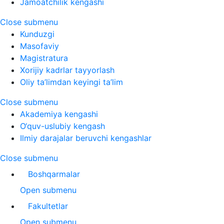
Jamoatchilik kengashi
Close submenu
Kunduzgi
Masofaviy
Magistratura
Xorijiy kadrlar tayyorlash
Oliy ta’limdan keyingi ta’lim
Close submenu
Akademiya kengashi
O‘quv-uslubiy kengash
Ilmiy darajalar beruvchi kengashlar
Close submenu
Boshqarmalar
Open submenu
Fakultetlar
Open submenu