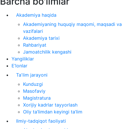
Barcha bo'limlar
Akademiya haqida
Akademiyaning huquqiy maqomi, maqsadi va
vazifalari
Akademiya tarixi
Rahbariyat
Jamoatchilik kengashi
Yangiliklar
E’lonlar
Taʼlim jarayoni
Kunduzgi
Masofaviy
Magistratura
Xorijiy kadrlar tayyorlash
Oliy ta’limdan keyingi ta’lim
Ilmiy-tadqiqot faoliyati