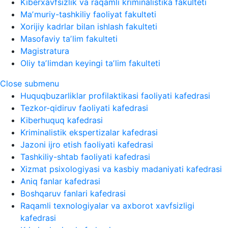
Kiberxavfsizlik va raqamli kriminalistika fakulteti
Maʼmuriy-tashkiliy faoliyat fakulteti
Xorijiy kadrlar bilan ishlash fakulteti
Masofaviy taʼlim fakulteti
Magistratura
Oliy taʼlimdan keyingi taʼlim fakulteti
Close submenu
Huquqbuzarliklar profilaktikasi faoliyati kafedrasi
Tezkor-qidiruv faoliyati kafedrasi
Kiberhuquq kafedrasi
Kriminalistik ekspertizalar kafedrasi
Jazoni ijro etish faoliyati kafedrasi
Tashkiliy-shtab faoliyati kafedrasi
Xizmat psixologiyasi va kasbiy madaniyati kafedrasi
Aniq fanlar kafedrasi
Boshqaruv fanlari kafedrasi
Raqamli texnologiyalar va axborot xavfsizligi
kafedrasi