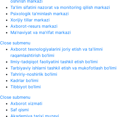
oshirish markazi
Taʼlim sifatini nazorat va monitoring qilish markazi
Psixologik ta’minlash markazi
Xorijiy tillar markazi
Axborot-resurs markazi
Ma’naviyat va ma’rifat markazi
Close submenu
Axborot texnologiyalarini joriy etish va taʼlimni
raqamlashtirish bo‘limi
Ilmiy-tadqiqot faoliyatini tashkil etish bo‘limi
Tarbiyaviy ishlarni tashkil etish va mukofotlash bo‘limi
Tahririy-noshirlik bo‘limi
Kadrlar bo‘limi
Tibbiyot bo‘limi
Close submenu
Axborot xizmati
Saf qismi
Akademiya tarixi muzeyi