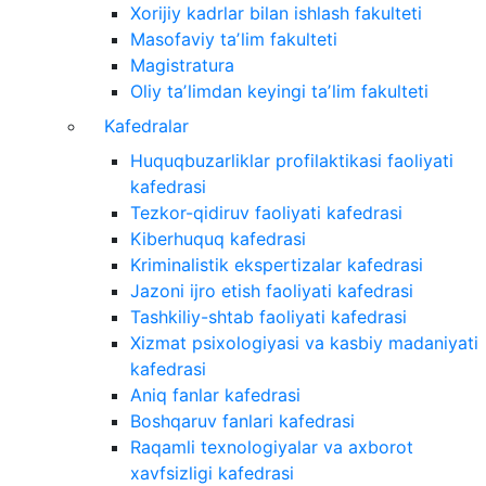
Xorijiy kadrlar bilan ishlash fakulteti
Masofaviy taʼlim fakulteti
Magistratura
Oliy taʼlimdan keyingi taʼlim fakulteti
Kafedralar
Huquqbuzarliklar profilaktikasi faoliyati
kafedrasi
Tezkor-qidiruv faoliyati kafedrasi
Kiberhuquq kafedrasi
Kriminalistik ekspertizalar kafedrasi
Jazoni ijro etish faoliyati kafedrasi
Tashkiliy-shtab faoliyati kafedrasi
Xizmat psixologiyasi va kasbiy madaniyati
kafedrasi
Aniq fanlar kafedrasi
Boshqaruv fanlari kafedrasi
Raqamli texnologiyalar va axborot
xavfsizligi kafedrasi