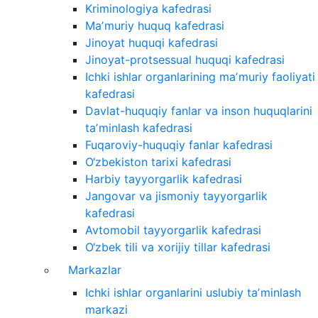
Kriminologiya kafedrasi
Maʼmuriy huquq kafedrasi
Jinoyat huquqi kafedrasi
Jinoyat-protsessual huquqi kafedrasi
Ichki ishlar organlarining maʼmuriy faoliyati
kafedrasi
Davlat-huquqiy fanlar va inson huquqlarini
taʼminlash kafedrasi
Fuqaroviy-huquqiy fanlar kafedrasi
O‘zbekiston tarixi kafedrasi
Harbiy tayyorgarlik kafedrasi
Jangovar va jismoniy tayyorgarlik
kafedrasi
Avtomobil tayyorgarlik kafedrasi
O‘zbek tili va xorijiy tillar kafedrasi
Markazlar
Ichki ishlar organlarini uslubiy taʼminlash
markazi