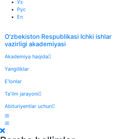
Ўз
Рус
En
O'zbekiston Respublikasi Ichki ishlar
vazirligi akademiyasi
Akademiya haqida
Yangiliklar
E’lonlar
Taʼlim jarayoni
Abituriyentlar uchun