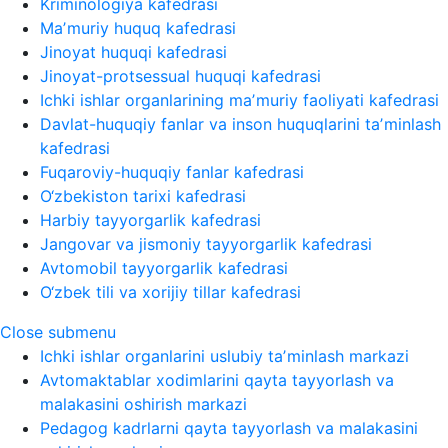
Kriminologiya kafedrasi
Maʼmuriy huquq kafedrasi
Jinoyat huquqi kafedrasi
Jinoyat-protsessual huquqi kafedrasi
Ichki ishlar organlarining maʼmuriy faoliyati kafedrasi
Davlat-huquqiy fanlar va inson huquqlarini taʼminlash
kafedrasi
Fuqaroviy-huquqiy fanlar kafedrasi
O‘zbekiston tarixi kafedrasi
Harbiy tayyorgarlik kafedrasi
Jangovar va jismoniy tayyorgarlik kafedrasi
Avtomobil tayyorgarlik kafedrasi
O‘zbek tili va xorijiy tillar kafedrasi
Close submenu
Ichki ishlar organlarini uslubiy taʼminlash markazi
Avtomaktablar xodimlarini qayta tayyorlash va
malakasini oshirish markazi
Pedagog kadrlarni qayta tayyorlash va malakasini