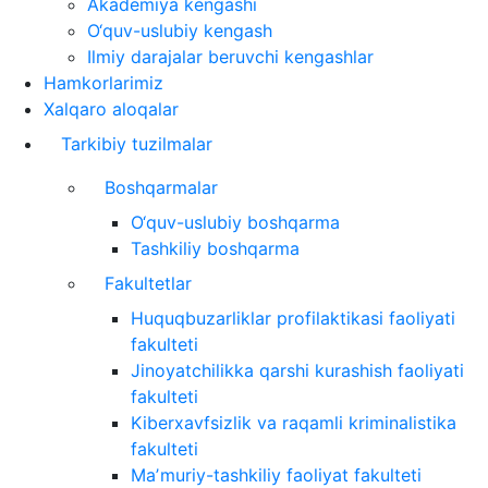
Akademiya kengashi
O‘quv-uslubiy kengash
Ilmiy darajalar beruvchi kengashlar
Hamkorlarimiz
Xalqaro aloqalar
Tarkibiy tuzilmalar
Boshqarmalar
O‘quv-uslubiy boshqarma
Tashkiliy boshqarma
Fakultetlar
Huquqbuzarliklar profilaktikasi faoliyati
fakulteti
Jinoyatchilikka qarshi kurashish faoliyati
fakulteti
Kiberxavfsizlik va raqamli kriminalistika
fakulteti
Maʼmuriy-tashkiliy faoliyat fakulteti