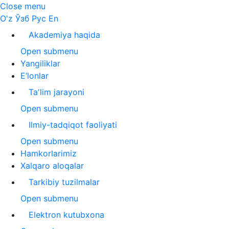
Close menu
O'z
Ўзб
Рус
En
Akademiya haqida
Open submenu
Yangiliklar
E’lonlar
Taʼlim jarayoni
Open submenu
Ilmiy-tadqiqot faoliyati
Open submenu
Hamkorlarimiz
Xalqaro aloqalar
Tarkibiy tuzilmalar
Open submenu
Elektron kutubxona