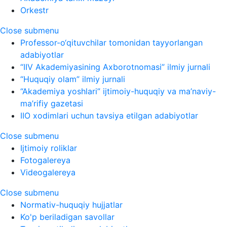
Orkestr
Close submenu
Professor-o‘qituvchilar tomonidan tayyorlangan
adabiyotlar
“IIV Akademiyasining Axborotnomasi” ilmiy jurnali
“Huquqiy olam” ilmiy jurnali
“Akademiya yoshlari” ijtimoiy-huquqiy va ma’naviy-
ma’rifiy gazetasi
IIO xodimlari uchun tavsiya etilgan adabiyotlar
Close submenu
Ijtimoiy roliklar
Fotogalereya
Videogalereya
Close submenu
Normativ-huquqiy hujjatlar
Ko'p beriladigan savollar