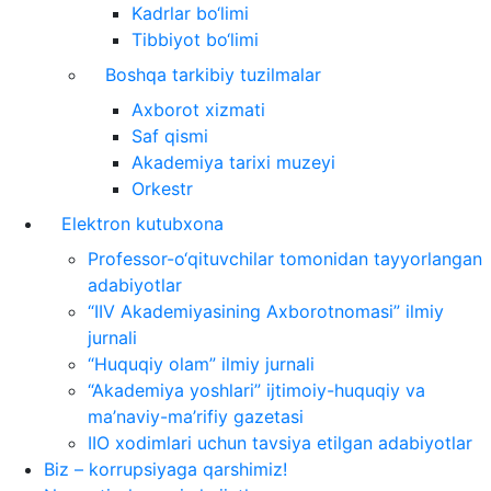
Kadrlar bo‘limi
Tibbiyot bo‘limi
Boshqa tarkibiy tuzilmalar
Axborot xizmati
Saf qismi
Akademiya tarixi muzeyi
Orkestr
Elektron kutubxona
Professor-o‘qituvchilar tomonidan tayyorlangan
adabiyotlar
“IIV Akademiyasining Axborotnomasi” ilmiy
jurnali
“Huquqiy olam” ilmiy jurnali
“Akademiya yoshlari” ijtimoiy-huquqiy va
ma’naviy-ma’rifiy gazetasi
IIO xodimlari uchun tavsiya etilgan adabiyotlar
Biz – korrupsiyaga qarshimiz!