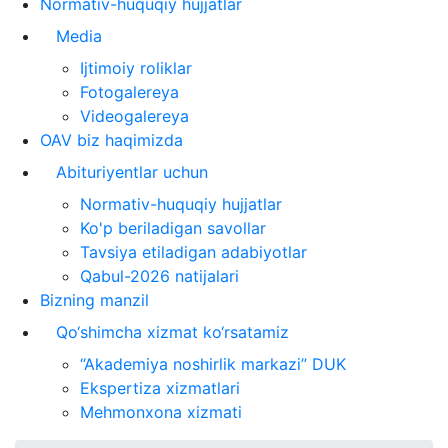
Normativ-huquqiy hujjatlar
Media
Ijtimoiy roliklar
Fotogalereya
Videogalereya
OAV biz haqimizda
Abituriyentlar uchun
Normativ-huquqiy hujjatlar
Ko'p beriladigan savollar
Tavsiya etiladigan adabiyotlar
Qabul-2026 natijalari
Bizning manzil
Qo‘shimcha xizmat ko‘rsatamiz
“Akademiya noshirlik markazi” DUK
Ekspertiza xizmatlari
Mehmonxona xizmati