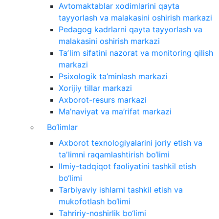
Avtomaktablar xodimlarini qayta
tayyorlash va malakasini oshirish markazi
Pedagog kadrlarni qayta tayyorlash va
malakasini oshirish markazi
Taʼlim sifatini nazorat va monitoring qilish
markazi
Psixologik ta’minlash markazi
Xorijiy tillar markazi
Axborot-resurs markazi
Ma’naviyat va ma’rifat markazi
Bo‘limlar
Axborot texnologiyalarini joriy etish va
taʼlimni raqamlashtirish bo‘limi
Ilmiy-tadqiqot faoliyatini tashkil etish
bo‘limi
Tarbiyaviy ishlarni tashkil etish va
mukofotlash bo‘limi
Tahririy-noshirlik bo‘limi