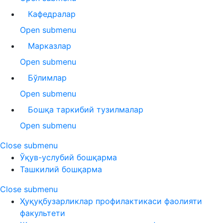
Кафедралар
Open submenu
Марказлар
Open submenu
Бўлимлар
Open submenu
Бошқа таркибий тузилмалар
Open submenu
Close submenu
Ўқув-услубий бошқарма
Ташкилий бошқарма
Close submenu
Ҳуқуқбузарликлар профилактикаси фаолияти
факультети