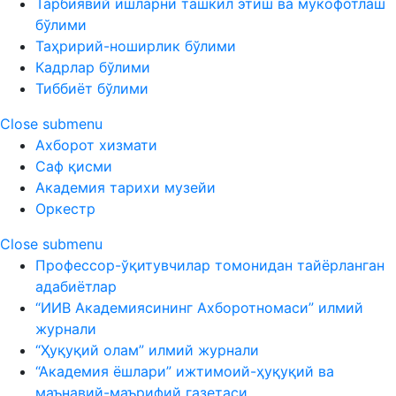
Тарбиявий ишларни ташкил этиш ва мукофотлаш
бўлими
Таҳририй-ноширлик бўлими
Кадрлар бўлими
Тиббиёт бўлими
Close submenu
Ахборот хизмати
Саф қисми
Академия тарихи музейи
Оркестр
Close submenu
Профессор-ўқитувчилар томонидан тайёрланган
адабиётлар
“ИИВ Академиясининг Ахборотномаси” илмий
журнали
“Ҳуқуқий олам” илмий журнали
“Академия ёшлари” ижтимоий-ҳуқуқий ва
маънавий-маърифий газетаси