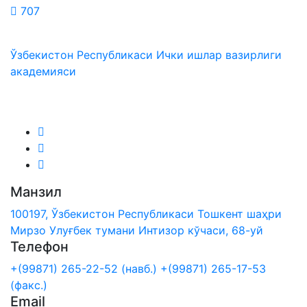
707
Ўзбекистон Республикаси Ички ишлар вазирлиги
академияси
Биз ижтимоий тармоқларда:
Манзил
100197, Ўзбекистон Республикаси Тошкент шаҳри
Мирзо Улуғбек тумани Интизор кўчаси, 68-уй
Телефон
+(99871) 265-22-52 (навб.)
+(99871) 265-17-53
(факс.)
Email