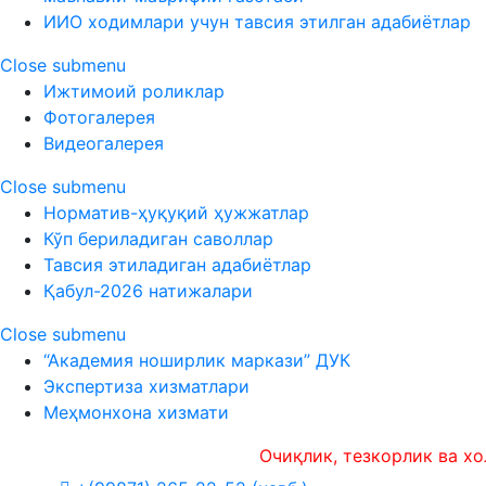
ИИО ходимлари учун тавсия этилган адабиётлар
Close submenu
Ижтимоий роликлар
Фотогалерея
Видеогалерея
Close submenu
Норматив-ҳуқуқий ҳужжатлар
Кўп бериладиган саволлар
Тавсия этиладиган адабиётлар
Қабул-2026 натижалари
Close submenu
“Академия ноширлик маркази” ДУК
Экспертиза хизматлари
Меҳмонхона хизмати
Очиқлик, тезкорлик ва холисли