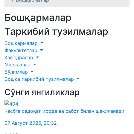
Бошқармалар
Бошқармалар
Таркибий тузилмалар
Бошқармалар
Факультетлар
Кафедралар
Марказлар
Бўлимлар
Бошқа таркибий тузилмалар
Сўнги янгиликлар
Касбга садоқат ирода ва сабот билан шаклланади
07 Август 2026
,
20:32