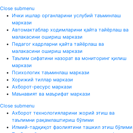
Close submenu
Ички ишлар органларини услубий таъминлаш
маркази
Автомактаблар ходимларини қайта тайёрлаш ва
малакасини ошириш маркази
Педагог кадрларни қайта тайёрлаш ва
малакасини ошириш маркази
Таълим сифатини назорат ва мониторинг қилиш
маркази
Психологик таъминлаш маркази
Хорижий тиллар маркази
Ахборот-ресурс маркази
Маънавият ва маърифат маркази
Close submenu
Ахборот технологияларини жорий этиш ва
таълимни рақамлаштириш бўлими
Илмий-тадқиқот фаолиятини ташкил этиш бўлими