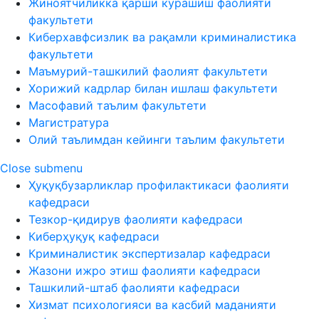
Жиноятчиликка қарши курашиш фаолияти
факультети
Киберхавфсизлик ва рақамли криминалистика
факультети
Маъмурий-ташкилий фаолият факультети
Хорижий кадрлар билан ишлаш факультети
Масофавий таълим факультети
Магистратура
Олий таълимдан кейинги таълим факультети
Close submenu
Ҳуқуқбузарликлар профилактикаси фаолияти
кафедраси
Тезкор-қидирув фаолияти кафедраси
Киберҳуқуқ кафедраси
Криминалистик экспертизалар кафедраси
Жазони ижро этиш фаолияти кафедраси
Ташкилий-штаб фаолияти кафедраси
Хизмат психологияси ва касбий маданияти