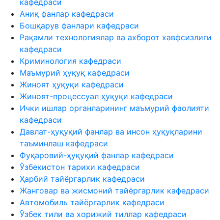
кафедраси
Аниқ фанлар кафедраси
Бошқарув фанлари кафедраси
Рақамли технологиялар ва ахборот хавфсизлиги
кафедраси
Криминология кафедраси
Маъмурий ҳуқуқ кафедраси
Жиноят ҳуқуқи кафедраси
Жиноят-процессуал ҳуқуқи кафедраси
Ички ишлар органларининг маъмурий фаолияти
кафедраси
Давлат-ҳуқуқий фанлар ва инсон ҳуқуқларини
таъминлаш кафедраси
Фуқаровий-ҳуқуқий фанлар кафедраси
Ўзбекистон тарихи кафедраси
Ҳарбий тайёргарлик кафедраси
Жанговар ва жисмоний тайёргарлик кафедраси
Автомобиль тайёргарлик кафедраси
Ўзбек тили ва хорижий тиллар кафедраси