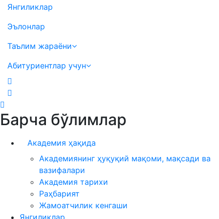
Янгиликлар
Эълонлар
Таълим жараёни
Абитуриентлар учун
Барча бўлимлар
Академия ҳақида
Академиянинг ҳуқуқий мақоми, мақсади ва
вазифалари
Академия тарихи
Раҳбарият
Жамоатчилик кенгаши
Янгиликлар