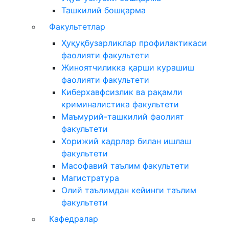
Ташкилий бошқарма
Факультетлар
Ҳуқуқбузарликлар профилактикаси
фаолияти факультети
Жиноятчиликка қарши курашиш
фаолияти факультети
Киберхавфсизлик ва рақамли
криминалистика факультети
Маъмурий-ташкилий фаолият
факультети
Хорижий кадрлар билан ишлаш
факультети
Масофавий таълим факультети
Магистратура
Олий таълимдан кейинги таълим
факультети
Кафедралар