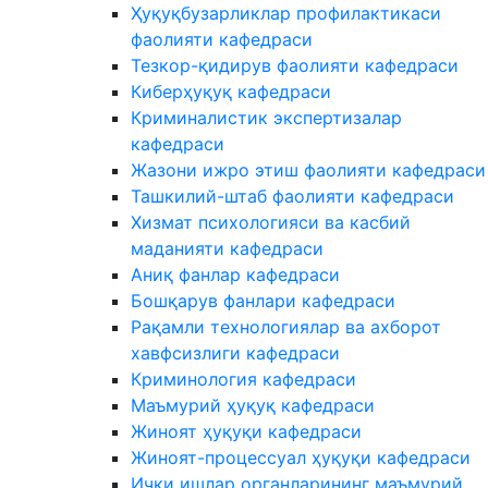
Ҳуқуқбузарликлар профилактикаси
фаолияти кафедраси
Тезкор-қидирув фаолияти кафедраси
Киберҳуқуқ кафедраси
Криминалистик экспертизалар
кафедраси
Жазони ижро этиш фаолияти кафедраси
Ташкилий-штаб фаолияти кафедраси
Хизмат психологияси ва касбий
маданияти кафедраси
Аниқ фанлар кафедраси
Бошқарув фанлари кафедраси
Рақамли технологиялар ва ахборот
хавфсизлиги кафедраси
Криминология кафедраси
Маъмурий ҳуқуқ кафедраси
Жиноят ҳуқуқи кафедраси
Жиноят-процессуал ҳуқуқи кафедраси
Ички ишлар органларининг маъмурий