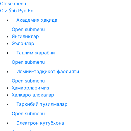
Close menu
O'z
Ўзб
Рус
En
Академия ҳақида
Open submenu
Янгиликлар
Эълонлар
Таълим жараёни
Open submenu
Илмий-тадқиқот фаолияти
Open submenu
Ҳамкорларимиз
Халқаро алоқалар
Таркибий тузилмалар
Open submenu
Электрон кутубхона