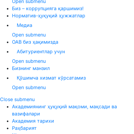
Open submenu
Биз – коррупцияга қаршимиз!
Норматив-ҳуқуқий ҳужжатлар
Медиа
Open submenu
ОАВ биз ҳақимизда
Абитуриентлар учун
Open submenu
Бизнинг манзил
Қўшимча хизмат кўрсатамиз
Open submenu
Close submenu
Академиянинг ҳуқуқий мақоми, мақсади ва
вазифалари
Академия тарихи
Раҳбарият