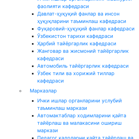
фаолияти кафедраси
Давлат-ҳуқуқий фанлар ва инсон
ҳуқуқларини таъминлаш кафедраси
Фуқаровий-ҳуқуқий фанлар кафедраси
Ўзбекистон тарихи кафедраси
Ҳарбий тайёргарлик кафедраси
Жанговар ва жисмоний тайёргарлик
кафедраси
Автомобиль тайёргарлик кафедраси
Ўзбек тили ва хорижий тиллар
кафедраси
Марказлар
Ички ишлар органларини услубий
таъминлаш маркази
Автомактаблар ходимларини қайта
тайёрлаш ва малакасини ошириш
маркази
Педагог кадрларни қайта тайёрлаш ва