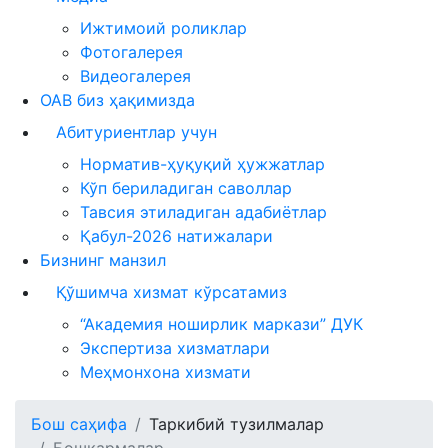
Ижтимоий роликлар
Фотогалерея
Видеогалерея
ОАВ биз ҳақимизда
Абитуриентлар учун
Норматив-ҳуқуқий ҳужжатлар
Кўп бериладиган саволлар
Тавсия этиладиган адабиётлар
Қабул-2026 натижалари
Бизнинг манзил
Қўшимча хизмат кўрсатамиз
“Академия ноширлик маркази” ДУК
Экспертиза хизматлари
Меҳмонхона хизмати
Бош саҳифа
Таркибий тузилмалар