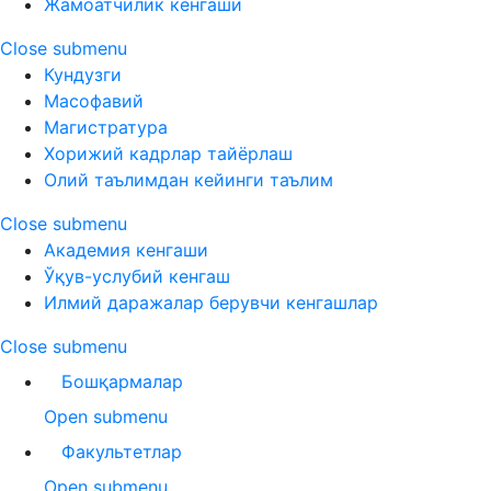
Жамоатчилик кенгаши
Close submenu
Кундузги
Масофавий
Магистратура
Хорижий кадрлар тайёрлаш
Олий таълимдан кейинги таълим
Close submenu
Академия кенгаши
Ўқув-услубий кенгаш
Илмий даражалар берувчи кенгашлар
Close submenu
Бошқармалар
Open submenu
Факультетлар
Open submenu