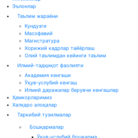
Эълонлар
Таълим жараёни
Кундузги
Масофавий
Магистратура
Хорижий кадрлар тайёрлаш
Олий таълимдан кейинги таълим
Илмий-тадқиқот фаолияти
Академия кенгаши
Ўқув-услубий кенгаш
Илмий даражалар берувчи кенгашлар
Ҳамкорларимиз
Халқаро алоқалар
Таркибий тузилмалар
Бошқармалар
Ўқув-услубий бошқарма