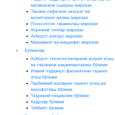
малакасини ошириш маркази
Таълим сифатини назорат ва
мониторинг қилиш маркази
Психологик таъминлаш маркази
Хорижий тиллар маркази
Ахборот-ресурс маркази
Маънавият ва маърифат маркази
Бўлимлар
Ахборот технологияларини жорий этиш
ва таълимни рақамлаштириш бўлими
Илмий-тадқиқот фаолиятини ташкил
этиш бўлими
Тарбиявий ишларни ташкил этиш ва
мукофотлаш бўлими
Таҳририй-ноширлик бўлими
Кадрлар бўлими
Тиббиёт бўлими