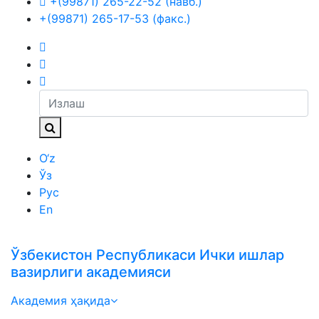
+(99871) 265-22-52 (навб.)
+(99871) 265-17-53 (факс.)
O‘z
Ўз
Рус
En
Ўзбекистон Республикаси Ички ишлар
вазирлиги академияси
Академия ҳақида