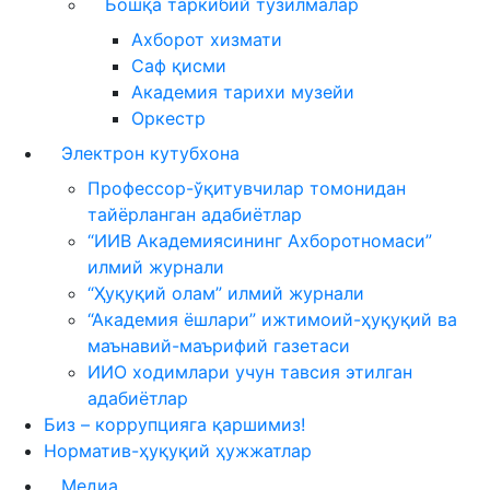
Бошқа таркибий тузилмалар
Ахборот хизмати
Саф қисми
Академия тарихи музейи
Оркестр
Электрон кутубхона
Профессор-ўқитувчилар томонидан
тайёрланган адабиётлар
“ИИВ Академиясининг Ахборотномаси”
илмий журнали
“Ҳуқуқий олам” илмий журнали
“Академия ёшлари” ижтимоий-ҳуқуқий ва
маънавий-маърифий газетаси
ИИО ходимлари учун тавсия этилган
адабиётлар
Биз – коррупцияга қаршимиз!
Норматив-ҳуқуқий ҳужжатлар
Медиа