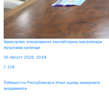
Ҳамкорлик алоқаларини кенгайтириш масалалари
муҳокама қилинди
05 Август 2026
,
20:04
228
Ўзбекистон Республикаси Ички ишлар вазирлиги
академияси
Биз ижтимоий тармоқларда: