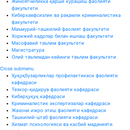
Жиноятчиликка қарши курашиш фаолияти
факультети
Киберхавфсизлик ва рақамли криминалистика
факультети
Маъмурий-ташкилий фаолият факультети
Хорижий кадрлар билан ишлаш факультети
Масофавий таълим факультети
Магистратура
Олий таълимдан кейинги таълим факультети
Close submenu
Ҳуқуқбузарликлар профилактикаси фаолияти
кафедраси
Тезкор-қидирув фаолияти кафедраси
Киберҳуқуқ кафедраси
Криминалистик экспертизалар кафедраси
Жазони ижро этиш фаолияти кафедраси
Ташкилий-штаб фаолияти кафедраси
Хизмат психологияси ва касбий маданияти