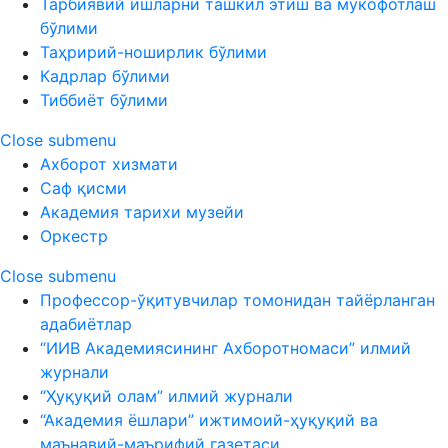
Тарбиявий ишларни ташкил этиш ва мукофотлаш
бўлими
Таҳририй-ноширлик бўлими
Кадрлар бўлими
Тиббиёт бўлими
Close submenu
Ахборот хизмати
Саф қисми
Академия тарихи музейи
Оркестр
Close submenu
Профессор-ўқитувчилар томонидан тайёрланган
адабиётлар
“ИИВ Академиясининг Ахборотномаси” илмий
журнали
“Ҳуқуқий олам” илмий журнали
“Академия ёшлари” ижтимоий-ҳуқуқий ва
маънавий-маърифий газетаси