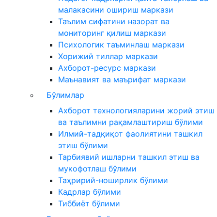
малакасини ошириш маркази
Таълим сифатини назорат ва
мониторинг қилиш маркази
Психологик таъминлаш маркази
Хорижий тиллар маркази
Ахборот-ресурс маркази
Маънавият ва маърифат маркази
Бўлимлар
Ахборот технологияларини жорий этиш
ва таълимни рақамлаштириш бўлими
Илмий-тадқиқот фаолиятини ташкил
этиш бўлими
Тарбиявий ишларни ташкил этиш ва
мукофотлаш бўлими
Таҳририй-ноширлик бўлими
Кадрлар бўлими
Тиббиёт бўлими