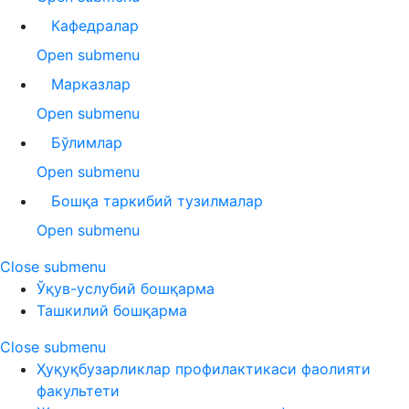
Кафедралар
Open submenu
Марказлар
Open submenu
Бўлимлар
Open submenu
Бошқа таркибий тузилмалар
Open submenu
Close submenu
Ўқув-услубий бошқарма
Ташкилий бошқарма
Close submenu
Ҳуқуқбузарликлар профилактикаси фаолияти
факультети