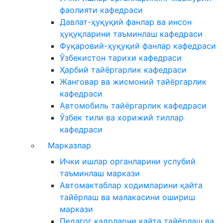
фаолияти кафедраси
Давлат-ҳуқуқий фанлар ва инсон
ҳуқуқларини таъминлаш кафедраси
Фуқаровий-ҳуқуқий фанлар кафедраси
Ўзбекистон тарихи кафедраси
Ҳарбий тайёргарлик кафедраси
Жанговар ва жисмоний тайёргарлик
кафедраси
Автомобиль тайёргарлик кафедраси
Ўзбек тили ва хорижий тиллар
кафедраси
Марказлар
Ички ишлар органларини услубий
таъминлаш маркази
Автомактаблар ходимларини қайта
тайёрлаш ва малакасини ошириш
маркази
Педагог кадрларни қайта тайёрлаш ва