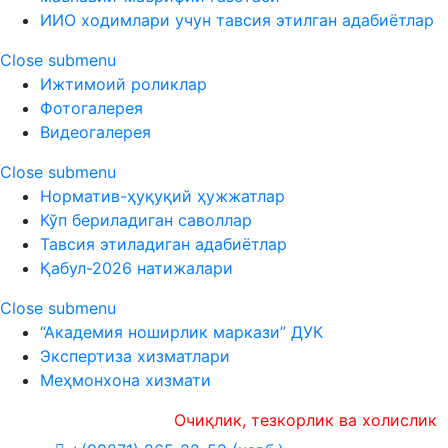
ИИО ходимлари учун тавсия этилган адабиётлар
Close submenu
Ижтимоий роликлар
Фотогалерея
Видеогалерея
Close submenu
Норматив-ҳуқуқий ҳужжатлар
Кўп бериладиган саволлар
Тавсия этиладиган адабиётлар
Қабул-2026 натижалари
Close submenu
“Академия ноширлик маркази” ДУК
Экспертиза хизматлари
Меҳмонхона хизмати
Очиқлик, тезкорлик ва холислик