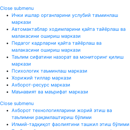
Close submenu
Ички ишлар органларини услубий таъминлаш
маркази
Автомактаблар ходимларини қайта тайёрлаш ва
малакасини ошириш маркази
Педагог кадрларни қайта тайёрлаш ва
малакасини ошириш маркази
Таълим сифатини назорат ва мониторинг қилиш
маркази
Психологик таъминлаш маркази
Хорижий тиллар маркази
Ахборот-ресурс маркази
Маънавият ва маърифат маркази
Close submenu
Ахборот технологияларини жорий этиш ва
таълимни рақамлаштириш бўлими
Илмий-тадқиқот фаолиятини ташкил этиш бўлими