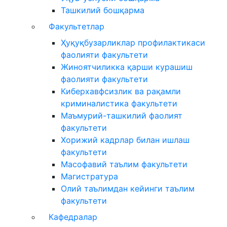
Ташкилий бошқарма
Факультетлар
Ҳуқуқбузарликлар профилактикаси
фаолияти факультети
Жиноятчиликка қарши курашиш
фаолияти факультети
Киберхавфсизлик ва рақамли
криминалистика факультети
Маъмурий-ташкилий фаолият
факультети
Хорижий кадрлар билан ишлаш
факультети
Масофавий таълим факультети
Магистратура
Олий таълимдан кейинги таълим
факультети
Кафедралар