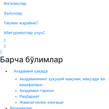
Янгиликлар
Эълонлар
Таълим жараёни
Абитуриентлар учун
Барча бўлимлар
Академия ҳақида
Академиянинг ҳуқуқий мақоми, мақсади ва
вазифалари
Академия тарихи
Раҳбарият
Жамоатчилик кенгаши
Янгиликлар