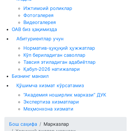
Ижтимоий роликлар
Фотогалерея
Видеогалерея
ОАВ биз ҳақимизда
Абитуриентлар учун
Норматив-ҳуқуқий ҳужжатлар
Кўп бериладиган саволлар
Тавсия этиладиган адабиётлар
Қабул-2026 натижалари
Бизнинг манзил
Қўшимча хизмат кўрсатамиз
“Академия ноширлик маркази” ДУК
Экспертиза хизматлари
Меҳмонхона хизмати
Бош саҳифа
Марказлар