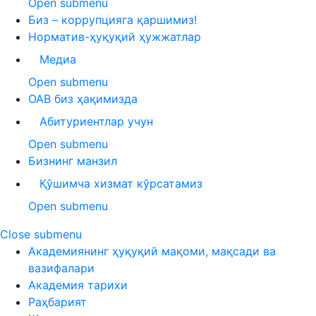
Open submenu
Биз – коррупцияга қаршимиз!
Норматив-ҳуқуқий ҳужжатлар
Медиа
Open submenu
ОАВ биз ҳақимизда
Абитуриентлар учун
Open submenu
Бизнинг манзил
Қўшимча хизмат кўрсатамиз
Open submenu
Close submenu
Академиянинг ҳуқуқий мақоми, мақсади ва
вазифалари
Академия тарихи
Раҳбарият