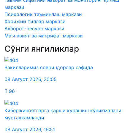
Таълим сифатини назорат ва мониторинг қилиш
маркази
Психологик таъминлаш маркази
Хорижий тиллар маркази
Ахборот-ресурс маркази
Маънавият ва маърифат маркази
Сўнги янгиликлар
Вакилларимиз совриндорлар сафида
08 Август 2026
,
20:05
96
Кибержиноятларга қарши курашиш кўникмалари
мустаҳкамланди
08 Август 2026
,
19:51