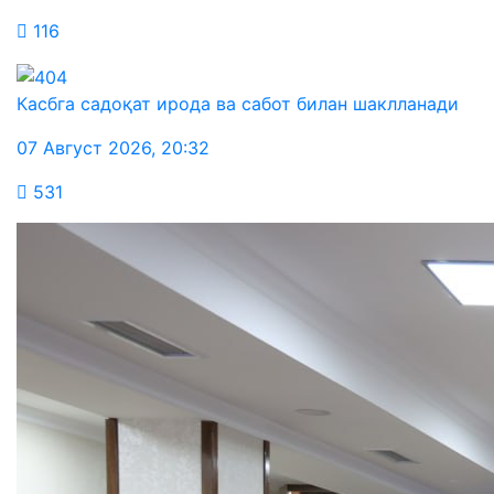
116
Касбга садоқат ирода ва сабот билан шаклланади
07 Август 2026
,
20:32
531