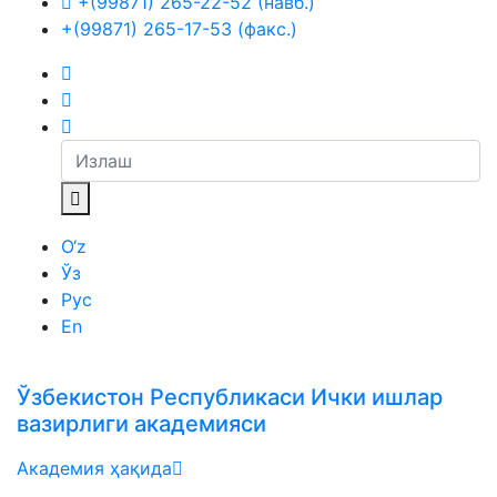
+(99871) 265-22-52 (навб.)
+(99871) 265-17-53 (факс.)
O‘z
Ўз
Рус
En
Ўзбекистон Республикаси Ички ишлар
вазирлиги академияси
Академия ҳақида