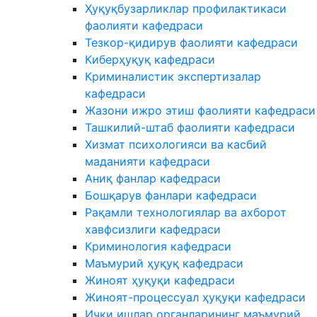
Ҳуқуқбузарликлар профилактикаси
фаолияти кафедраси
Тезкор-қидирув фаолияти кафедраси
Киберҳуқуқ кафедраси
Криминалистик экспертизалар
кафедраси
Жазони ижро этиш фаолияти кафедраси
Ташкилий-штаб фаолияти кафедраси
Хизмат психологияси ва касбий
маданияти кафедраси
Аниқ фанлар кафедраси
Бошқарув фанлари кафедраси
Рақамли технологиялар ва ахборот
хавфсизлиги кафедраси
Криминология кафедраси
Маъмурий ҳуқуқ кафедраси
Жиноят ҳуқуқи кафедраси
Жиноят-процессуал ҳуқуқи кафедраси
Ички ишлар органларининг маъмурий