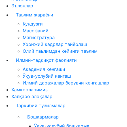
Эълонлар
Таълим жараёни
Кундузги
Масофавий
Магистратура
Хорижий кадрлар тайёрлаш
Олий таълимдан кейинги таълим
Илмий-тадқиқот фаолияти
Академия кенгаши
Ўқув-услубий кенгаш
Илмий даражалар берувчи кенгашлар
Ҳамкорларимиз
Халқаро алоқалар
Таркибий тузилмалар
Бошқармалар
Ўқув-услубий бошқарма