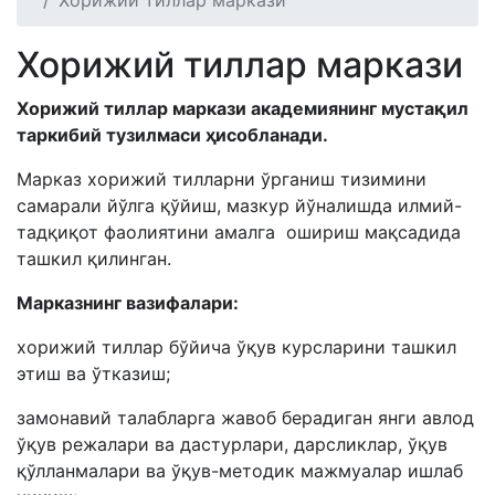
Хорижий тиллар маркази
Хорижий тиллар маркази
Хорижий тиллар маркази академиянинг мустақил
таркибий тузилмаси ҳисобланади.
Марказ хорижий тилларни ўрганиш тизимини
самарали йўлга қўйиш, мазкур йўналишда илмий-
тадқиқот фаолиятини амалга ошириш мақсадида
ташкил қилинган.
Марказнинг вазифалари:
хорижий тиллар бўйича ўқув курсларини ташкил
этиш ва ўтказиш;
замонавий талабларга жавоб берадиган янги авлод
ўқув режалари ва дастурлари, дарсликлар, ўқув
қўлланмалари ва ўқув-методик мажмуалар ишлаб