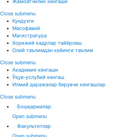
Жамоатчилик кенгаши
Close submenu
Кундузги
Масофавий
Магистратура
Хорижий кадрлар тайёрлаш
Олий таълимдан кейинги таълим
Close submenu
Академия кенгаши
Ўқув-услубий кенгаш
Илмий даражалар берувчи кенгашлар
Close submenu
Бошқармалар
Open submenu
Факультетлар
Open submenu