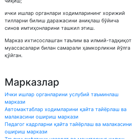
чиқиш;
ички ишлар органлари ходимларининг хорижий
тилларни билиш даражасини аниқлаш бўйича
синов имтиҳонларини ташкил этиш.
Марказ ихтисослашган таълим ва илмий-тадқиқот
муассасалари билан самарали ҳамкорликни йўлга
қўйган.
Марказлар
Ички ишлар органларини услубий таъминлаш
маркази
Автомактаблар ходимларини қайта тайёрлаш ва
малакасини ошириш маркази
Педагог кадрларни қайта тайёрлаш ва малакасини
ошириш маркази