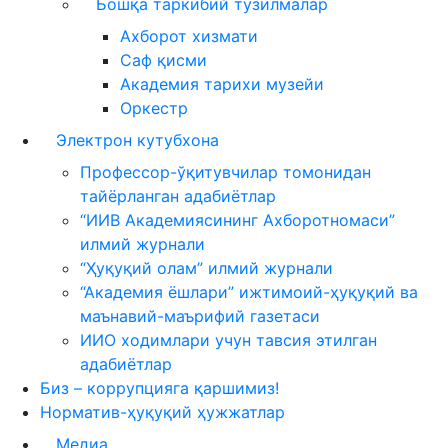
Бошқа таркибий тузилмалар
Ахборот хизмати
Саф қисми
Академия тарихи музейи
Оркестр
Электрон кутубхона
Профессор-ўқитувчилар томонидан
тайёрланган адабиётлар
“ИИВ Академиясининг Ахборотномаси”
илмий журнали
“Ҳуқуқий олам” илмий журнали
“Академия ёшлари” ижтимоий-ҳуқуқий ва
маънавий-маърифий газетаси
ИИО ходимлари учун тавсия этилган
адабиётлар
Биз – коррупцияга қаршимиз!
Норматив-ҳуқуқий ҳужжатлар
Медиа