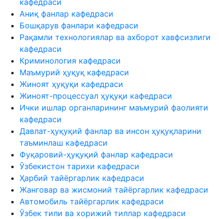
кафедраси
Аниқ фанлар кафедраси
Бошқарув фанлари кафедраси
Рақамли технологиялар ва ахборот хавфсизлиги
кафедраси
Криминология кафедраси
Маъмурий ҳуқуқ кафедраси
Жиноят ҳуқуқи кафедраси
Жиноят-процессуал ҳуқуқи кафедраси
Ички ишлар органларининг маъмурий фаолияти
кафедраси
Давлат-ҳуқуқий фанлар ва инсон ҳуқуқларини
таъминлаш кафедраси
Фуқаровий-ҳуқуқий фанлар кафедраси
Ўзбекистон тарихи кафедраси
Ҳарбий тайёргарлик кафедраси
Жанговар ва жисмоний тайёргарлик кафедраси
Автомобиль тайёргарлик кафедраси
Ўзбек тили ва хорижий тиллар кафедраси