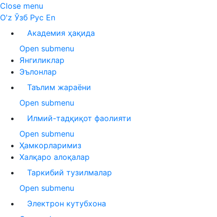
Close menu
O'z
Ўзб
Рус
En
Академия ҳақида
Open submenu
Янгиликлар
Эълонлар
Таълим жараёни
Open submenu
Илмий-тадқиқот фаолияти
Open submenu
Ҳамкорларимиз
Халқаро алоқалар
Таркибий тузилмалар
Open submenu
Электрон кутубхона