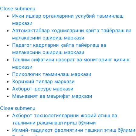
Close submenu
Ички ишлар органларини услубий таъминлаш
маркази
Автомактаблар ходимларини қайта тайёрлаш ва
малакасини ошириш маркази
Педагог кадрларни қайта тайёрлаш ва
малакасини ошириш маркази
Таълим сифатини назорат ва мониторинг қилиш
маркази
Психологик таъминлаш маркази
Хорижий тиллар маркази
Ахборот-ресурс маркази
Маънавият ва маърифат маркази
Close submenu
Ахборот технологияларини жорий этиш ва
таълимни рақамлаштириш бўлими
Илмий-тадқиқот фаолиятини ташкил этиш бўлими