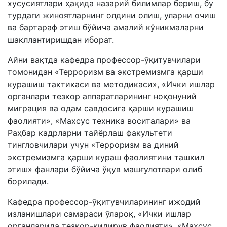
хусусиятлари ҳақида назарий билимлар бериш, бу
турдаги жиноятларнинг олдини олиш, уларни очиш
ва бартараф этиш бўйича амалий кўникмаларни
шакллантиришдан иборат.
Айни вақтда кафедра профессор-ўқитувчилари
томонидан «Терроризм ва экстремизмга қарши
курашиш тактикаси ва методикаси», «Ички ишлар
органлари тезкор аппаратларининг ноқонуний
миграция ва одам савдосига қарши курашиш
фаолияти», «Махсус техника воситалари» ва
Раҳбар кадрларни тайёрлаш факультети
тингловчилари учун «Терроризм ва диний
экстремизмга қарши кураш фаолиятини ташкил
этиш» фанлари бўйича ўқув машғулотлари олиб
борилади.
Кафедра профессор-ўқитувчиларининг ижодий
изланишлари самараси ўлароқ, «Ички ишлар
органларида тезкор-қидирув фаолияти», «Махсус