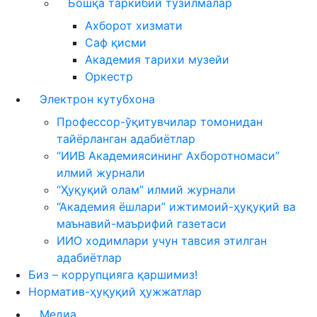
Бошқа таркибий тузилмалар
Ахборот хизмати
Саф қисми
Академия тарихи музейи
Оркестр
Электрон кутубхона
Профессор-ўқитувчилар томонидан
тайёрланган адабиётлар
“ИИВ Академиясининг Ахборотномаси”
илмий журнали
“Ҳуқуқий олам” илмий журнали
“Академия ёшлари” ижтимоий-ҳуқуқий ва
маънавий-маърифий газетаси
ИИО ходимлари учун тавсия этилган
адабиётлар
Биз – коррупцияга қаршимиз!
Норматив-ҳуқуқий ҳужжатлар
Медиа