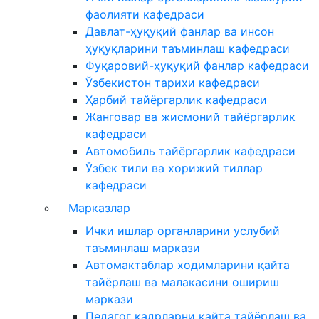
фаолияти кафедраси
Давлат-ҳуқуқий фанлар ва инсон
ҳуқуқларини таъминлаш кафедраси
Фуқаровий-ҳуқуқий фанлар кафедраси
Ўзбекистон тарихи кафедраси
Ҳарбий тайёргарлик кафедраси
Жанговар ва жисмоний тайёргарлик
кафедраси
Автомобиль тайёргарлик кафедраси
Ўзбек тили ва хорижий тиллар
кафедраси
Марказлар
Ички ишлар органларини услубий
таъминлаш маркази
Автомактаблар ходимларини қайта
тайёрлаш ва малакасини ошириш
маркази
Педагог кадрларни қайта тайёрлаш ва