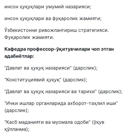
инсон ҳуқуқлари умумий назарияси;
инсон ҳуқуқлари ва фуқаролик жамияти;
Ўзбекистонни ривожлантириш стратегияси.
Фуқаролик жамияти.
Кафедра профессор-ўқитувчилари чоп этган
адабиётлар:
“Давлат ва ҳуқуқ назарияси” (дарслик);
“Конституциявий ҳуқуқ” (дарслик);
“Давлат ва ҳуқуқ назарияси ва тарихи” (дарслик);
“Ички ишлар органларида ахборот-таҳлил иши”
(дарслик);
“Касб маданияти ва муомала одоби” (ўқув
қўлланма);