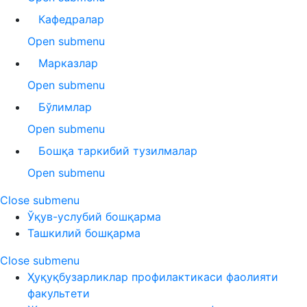
Кафедралар
Open submenu
Марказлар
Open submenu
Бўлимлар
Open submenu
Бошқа таркибий тузилмалар
Open submenu
Close submenu
Ўқув-услубий бошқарма
Ташкилий бошқарма
Close submenu
Ҳуқуқбузарликлар профилактикаси фаолияти
факультети