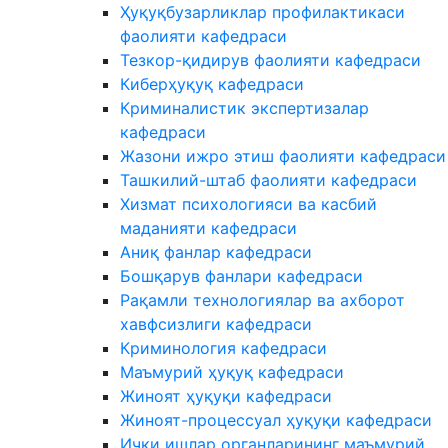
Ҳуқуқбузарликлар профилактикаси
фаолияти кафедраси
Тезкор-қидирув фаолияти кафедраси
Киберҳуқуқ кафедраси
Криминалистик экспертизалар
кафедраси
Жазони ижро этиш фаолияти кафедраси
Ташкилий-штаб фаолияти кафедраси
Хизмат психологияси ва касбий
маданияти кафедраси
Аниқ фанлар кафедраси
Бошқарув фанлари кафедраси
Рақамли технологиялар ва ахборот
хавфсизлиги кафедраси
Криминология кафедраси
Маъмурий ҳуқуқ кафедраси
Жиноят ҳуқуқи кафедраси
Жиноят-процессуал ҳуқуқи кафедраси
Ички ишлар органларининг маъмурий