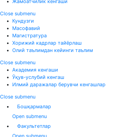
Жамоатчилик кенгаши
Close submenu
Кундузги
Масофавий
Магистратура
Хорижий кадрлар тайёрлаш
Олий таълимдан кейинги таълим
Close submenu
Академия кенгаши
Ўқув-услубий кенгаш
Илмий даражалар берувчи кенгашлар
Close submenu
Бошқармалар
Open submenu
Факультетлар
Open submenu