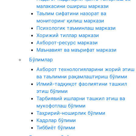
малакасини ошириш маркази
Таълим сифатини назорат ва
мониторинг қилиш маркази
Психологик таъминлаш маркази
Хорижий тиллар маркази
Ахборот-ресурс маркази
Маънавият ва маърифат маркази
Бўлимлар
Ахборот технологияларини жорий этиш
ва таълимни рақамлаштириш бўлими
Илмий-тадқиқот фаолиятини ташкил
этиш бўлими
Тарбиявий ишларни ташкил этиш ва
мукофотлаш бўлими
Таҳририй-ноширлик бўлими
Кадрлар бўлими
Тиббиёт бўлими