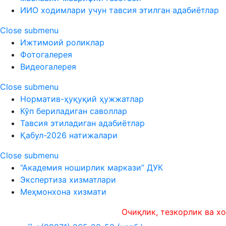
ИИО ходимлари учун тавсия этилган адабиётлар
Close submenu
Ижтимоий роликлар
Фотогалерея
Видеогалерея
Close submenu
Норматив-ҳуқуқий ҳужжатлар
Кўп бериладиган саволлар
Тавсия этиладиган адабиётлар
Қабул-2026 натижалари
Close submenu
“Академия ноширлик маркази” ДУК
Экспертиза хизматлари
Меҳмонхона хизмати
Очиқлик, тезкорлик ва холислик