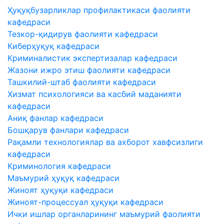
Ҳуқуқбузарликлар профилактикаси фаолияти
кафедраси
Тезкор-қидирув фаолияти кафедраси
Киберҳуқуқ кафедраси
Криминалистик экспертизалар кафедраси
Жазони ижро этиш фаолияти кафедраси
Ташкилий-штаб фаолияти кафедраси
Хизмат психологияси ва касбий маданияти
кафедраси
Аниқ фанлар кафедраси
Бошқарув фанлари кафедраси
Рақамли технологиялар ва ахборот хавфсизлиги
кафедраси
Криминология кафедраси
Маъмурий ҳуқуқ кафедраси
Жиноят ҳуқуқи кафедраси
Жиноят-процессуал ҳуқуқи кафедраси
Ички ишлар органларининг маъмурий фаолияти