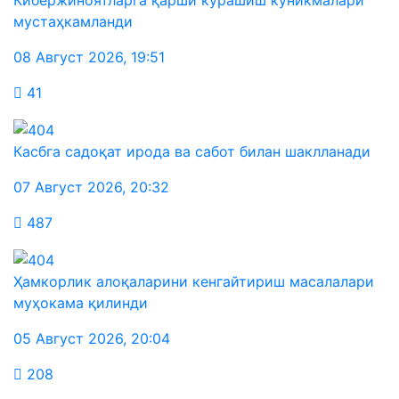
Кибержиноятларга қарши курашиш кўникмалари
мустаҳкамланди
08 Август 2026
,
19:51
41
Касбга садоқат ирода ва сабот билан шаклланади
07 Август 2026
,
20:32
487
Ҳамкорлик алоқаларини кенгайтириш масалалари
муҳокама қилинди
05 Август 2026
,
20:04
208