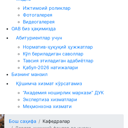
Ижтимоий роликлар
Фотогалерея
Видеогалерея
ОАВ биз ҳақимизда
Абитуриентлар учун
Норматив-ҳуқуқий ҳужжатлар
Кўп бериладиган саволлар
Тавсия этиладиган адабиётлар
Қабул-2026 натижалари
Бизнинг манзил
Қўшимча хизмат кўрсатамиз
“Академия ноширлик маркази” ДУК
Экспертиза хизматлари
Меҳмонхона хизмати
Бош саҳифа
Кафедралар