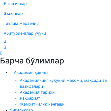
Янгиликлар
Эълонлар
Таълим жараёни
Абитуриентлар учун
Барча бўлимлар
Академия ҳақида
Академиянинг ҳуқуқий мақоми, мақсади ва
вазифалари
Академия тарихи
Раҳбарият
Жамоатчилик кенгаши
Янгиликлар