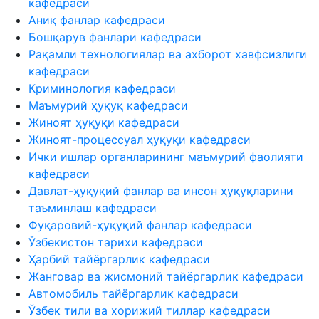
кафедраси
Аниқ фанлар кафедраси
Бошқарув фанлари кафедраси
Рақамли технологиялар ва ахборот хавфсизлиги
кафедраси
Криминология кафедраси
Маъмурий ҳуқуқ кафедраси
Жиноят ҳуқуқи кафедраси
Жиноят-процессуал ҳуқуқи кафедраси
Ички ишлар органларининг маъмурий фаолияти
кафедраси
Давлат-ҳуқуқий фанлар ва инсон ҳуқуқларини
таъминлаш кафедраси
Фуқаровий-ҳуқуқий фанлар кафедраси
Ўзбекистон тарихи кафедраси
Ҳарбий тайёргарлик кафедраси
Жанговар ва жисмоний тайёргарлик кафедраси
Автомобиль тайёргарлик кафедраси
Ўзбек тили ва хорижий тиллар кафедраси