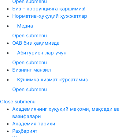
Open submenu
Биз – коррупцияга қаршимиз!
Норматив-ҳуқуқий ҳужжатлар
Медиа
Open submenu
ОАВ биз ҳақимизда
Абитуриентлар учун
Open submenu
Бизнинг манзил
Қўшимча хизмат кўрсатамиз
Open submenu
Close submenu
Академиянинг ҳуқуқий мақоми, мақсади ва
вазифалари
Академия тарихи
Раҳбарият