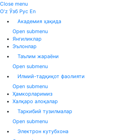
Close menu
O'z
Ўзб
Рус
En
Академия ҳақида
Open submenu
Янгиликлар
Эълонлар
Таълим жараёни
Open submenu
Илмий-тадқиқот фаолияти
Open submenu
Ҳамкорларимиз
Халқаро алоқалар
Таркибий тузилмалар
Open submenu
Электрон кутубхона