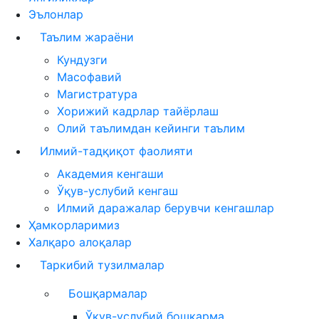
Эълонлар
Таълим жараёни
Кундузги
Масофавий
Магистратура
Хорижий кадрлар тайёрлаш
Олий таълимдан кейинги таълим
Илмий-тадқиқот фаолияти
Академия кенгаши
Ўқув-услубий кенгаш
Илмий даражалар берувчи кенгашлар
Ҳамкорларимиз
Халқаро алоқалар
Таркибий тузилмалар
Бошқармалар
Ўқув-услубий бошқарма