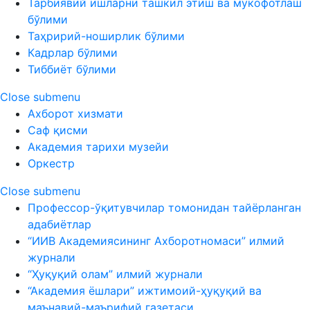
Тарбиявий ишларни ташкил этиш ва мукофотлаш
бўлими
Таҳририй-ноширлик бўлими
Кадрлар бўлими
Тиббиёт бўлими
Close submenu
Ахборот хизмати
Саф қисми
Академия тарихи музейи
Оркестр
Close submenu
Профессор-ўқитувчилар томонидан тайёрланган
адабиётлар
“ИИВ Академиясининг Ахборотномаси” илмий
журнали
“Ҳуқуқий олам” илмий журнали
“Академия ёшлари” ижтимоий-ҳуқуқий ва
маънавий-маърифий газетаси