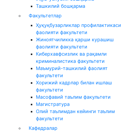
Ташкилий бошқарма
Факультетлар
Ҳуқуқбузарликлар профилактикаси
фаолияти факультети
Жиноятчиликка қарши курашиш
фаолияти факультети
Киберхавфсизлик ва рақамли
криминалистика факультети
Маъмурий-ташкилий фаолият
факультети
Хорижий кадрлар билан ишлаш
факультети
Масофавий таълим факультети
Магистратура
Олий таълимдан кейинги таълим
факультети
Кафедралар