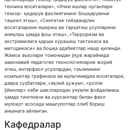
техника воситалари», «Ички ишлар органлари
тезкор- қидирув фаолиятининг бошқарувини
ташкил этиш», «Синтетик гиёҳвандлик
воситаларини яшириш ва тарқатиш усулларини
аниқлаш ҳамда фош этиш», «Терроризм ва
экстремизмга қарши курашиш тактикаси ва
методикаси» ва бошқа адабиётлар нашр қилинди.
Жамоа аъзолари томонидан ўқув жараёнида
замонавий педагогик технологияларни жорий
этиш, интерфаол усуллардан, таълимнинг
компьютер графикаси ва мультимедиа воситалари,
давра суҳбатлари, «ақлий ҳужум», «ролли
ўйинлар» каби шаклларидан унумли фойдаланиш
ҳамда тингловчи ва курсантлар билан фаол
мулоқот асосида машғулотлар олиб бориш
анъанага айланган.
Кафедралар