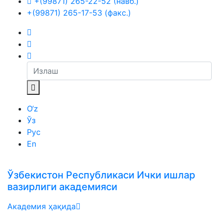
+(99871) 265-22-52 (навб.)
+(99871) 265-17-53 (факс.)
O‘z
Ўз
Рус
En
Ўзбекистон Республикаси Ички ишлар
вазирлиги академияси
Академия ҳақида