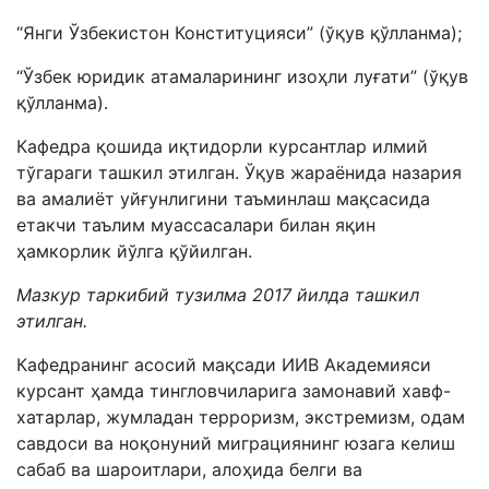
“Янги Ўзбекистон Конституцияси” (ўқув қўлланма);
“Ўзбек юридик атамаларининг изоҳли луғати” (ўқув
қўлланма).
Кафедра қошида иқтидорли курсантлар илмий
тўгараги ташкил этилган. Ўқув жараёнида назария
ва амалиёт уйғунлигини таъминлаш мақсасида
етакчи таълим муассасалари билан яқин
ҳамкорлик йўлга қўйилган.
Мазкур таркибий тузилма 2017 йилда ташкил
этилган.
Кафедранинг асосий мақсади ИИВ Академияси
курсант ҳамда тингловчиларига замонавий хавф-
хатарлар, жумладан терроризм, экстремизм, одам
савдоси ва ноқонуний миграциянинг юзага келиш
сабаб ва шароитлари, алоҳида белги ва