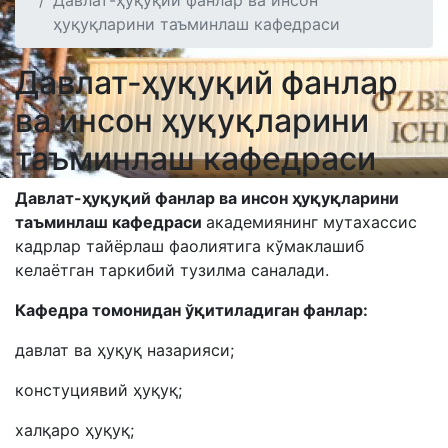
Давлат-ҳуқуқий фанлар ва инсон
ҳуқуқларини таъминлаш кафедраси
Давлат-ҳуқуқий фанлар
ва инсон ҳуқуқларини
таъминлаш кафедраси
Давлат-ҳуқуқий фанлар ва инсон ҳуқуқларини
таъминлаш кафедраси
академиянинг мутахассис
кадрлар тайёрлаш фаолиятига кўмаклашиб
келаётган таркибий тузилма саналади.
Кафедра томонидан ўқитиладиган фанлар:
давлат ва ҳуқуқ назарияси;
констуциявий ҳуқуқ;
халқаро ҳуқуқ;