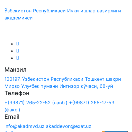
Ўзбекистон Республикаси Ички ишлар вазирлиги
академияси
Биз ижтимоий тармоқларда:
Манзил
100197, Ўзбекистон Республикаси Тошкент шаҳри
Мирзо Улуғбек тумани Интизор кўчаси, 68-уй
Телефон
+(99871) 265-22-52 (навб.)
+(99871) 265-17-53
(факс.)
Email
info@akadmvd.uz
akaddevon@exat.uz