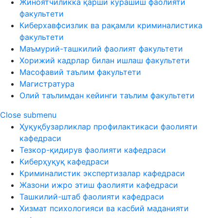
Жиноятчиликка қарши курашиш фаолияти
факультети
Киберхавфсизлик ва рақамли криминалистика
факультети
Маъмурий-ташкилий фаолият факультети
Хорижий кадрлар билан ишлаш факультети
Масофавий таълим факультети
Магистратура
Олий таълимдан кейинги таълим факультети
Close submenu
Ҳуқуқбузарликлар профилактикаси фаолияти
кафедраси
Тезкор-қидирув фаолияти кафедраси
Киберҳуқуқ кафедраси
Криминалистик экспертизалар кафедраси
Жазони ижро этиш фаолияти кафедраси
Ташкилий-штаб фаолияти кафедраси
Хизмат психологияси ва касбий маданияти