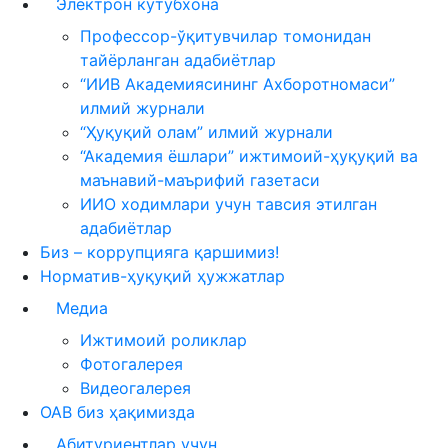
Электрон кутубхона
Профессор-ўқитувчилар томонидан
тайёрланган адабиётлар
“ИИВ Академиясининг Ахборотномаси”
илмий журнали
“Ҳуқуқий олам” илмий журнали
“Академия ёшлари” ижтимоий-ҳуқуқий ва
маънавий-маърифий газетаси
ИИО ходимлари учун тавсия этилган
адабиётлар
Биз – коррупцияга қаршимиз!
Норматив-ҳуқуқий ҳужжатлар
Медиа
Ижтимоий роликлар
Фотогалерея
Видеогалерея
ОАВ биз ҳақимизда
Абитуриентлар учун