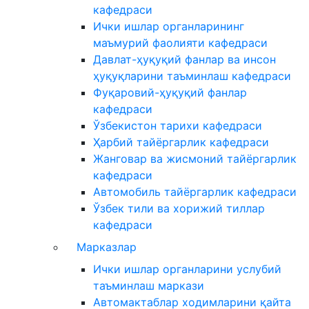
кафедраси
Ички ишлар органларининг
маъмурий фаолияти кафедраси
Давлат-ҳуқуқий фанлар ва инсон
ҳуқуқларини таъминлаш кафедраси
Фуқаровий-ҳуқуқий фанлар
кафедраси
Ўзбекистон тарихи кафедраси
Ҳарбий тайёргарлик кафедраси
Жанговар ва жисмоний тайёргарлик
кафедраси
Автомобиль тайёргарлик кафедраси
Ўзбек тили ва хорижий тиллар
кафедраси
Марказлар
Ички ишлар органларини услубий
таъминлаш маркази
Автомактаблар ходимларини қайта