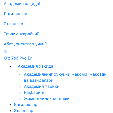
Академия ҳақида
Янгиликлар
Эълонлар
Таълим жараёни
Абитуриентлар учун
O'z
Ўзб
Рус
En
Академия ҳақида
Академиянинг ҳуқуқий мақоми, мақсади
ва вазифалари
Академия тарихи
Раҳбарият
Жамоатчилик кенгаши
Янгиликлар
Эълонлар