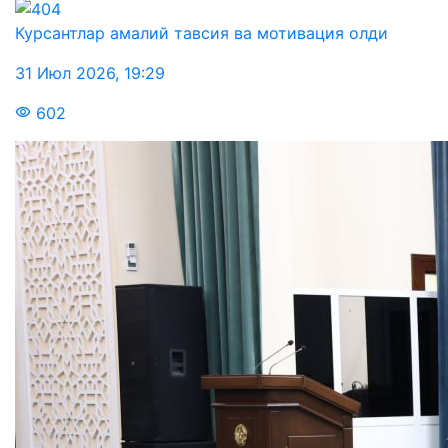
Курсантлар амалий тавсия ва мотивация олди
31 Июл 2026
,
19:29
602