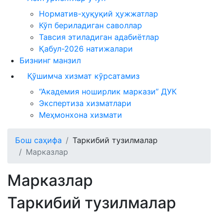
Норматив-ҳуқуқий ҳужжатлар
Кўп бериладиган саволлар
Тавсия этиладиган адабиётлар
Қабул-2026 натижалари
Бизнинг манзил
Қўшимча хизмат кўрсатамиз
“Академия ноширлик маркази” ДУК
Экспертиза хизматлари
Меҳмонхона хизмати
Бош саҳифа
Таркибий тузилмалар
Марказлар
Марказлар
Таркибий тузилмалар