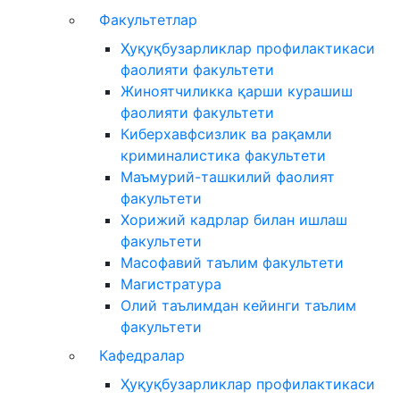
Факультетлар
Ҳуқуқбузарликлар профилактикаси
фаолияти факультети
Жиноятчиликка қарши курашиш
фаолияти факультети
Киберхавфсизлик ва рақамли
криминалистика факультети
Маъмурий-ташкилий фаолият
факультети
Хорижий кадрлар билан ишлаш
факультети
Масофавий таълим факультети
Магистратура
Олий таълимдан кейинги таълим
факультети
Кафедралар
Ҳуқуқбузарликлар профилактикаси