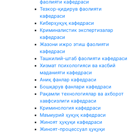
фаолияти кафедраси
Тезкор-қидирув фаолияти
кафедраси
Киберҳуқуқ кафедраси
Криминалистик экспертизалар
кафедраси
Жазони ижро этиш фаолияти
кафедраси
Ташкилий-штаб фаолияти кафедраси
Хизмат психологияси ва касбий
маданияти кафедраси
Аниқ фанлар кафедраси
Бошқарув фанлари кафедраси
Рақамли технологиялар ва ахборот
хавфсизлиги кафедраси
Криминология кафедраси
Маъмурий ҳуқуқ кафедраси
Жиноят ҳуқуқи кафедраси
Жиноят-процессуал ҳуқуқи