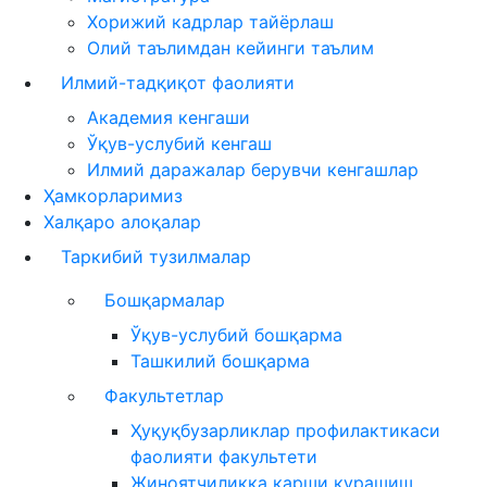
Хорижий кадрлар тайёрлаш
Олий таълимдан кейинги таълим
Илмий-тадқиқот фаолияти
Академия кенгаши
Ўқув-услубий кенгаш
Илмий даражалар берувчи кенгашлар
Ҳамкорларимиз
Халқаро алоқалар
Таркибий тузилмалар
Бошқармалар
Ўқув-услубий бошқарма
Ташкилий бошқарма
Факультетлар
Ҳуқуқбузарликлар профилактикаси
фаолияти факультети
Жиноятчиликка қарши курашиш