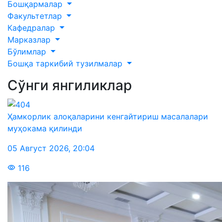
Бошқармалар
Факультетлар
Кафедралар
Марказлар
Бўлимлар
Бошқа таркибий тузилмалар
Сўнги янгиликлар
Ҳамкорлик алоқаларини кенгайтириш масалалари
муҳокама қилинди
05 Август 2026
,
20:04
116