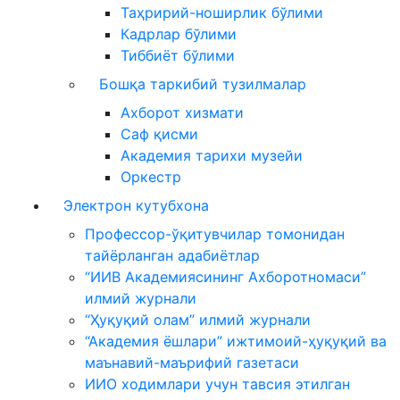
Таҳририй-ноширлик бўлими
Кадрлар бўлими
Тиббиёт бўлими
Бошқа таркибий тузилмалар
Ахборот хизмати
Саф қисми
Академия тарихи музейи
Оркестр
Электрон кутубхона
Профессор-ўқитувчилар томонидан
тайёрланган адабиётлар
“ИИВ Академиясининг Ахборотномаси”
илмий журнали
“Ҳуқуқий олам” илмий журнали
“Академия ёшлари” ижтимоий-ҳуқуқий ва
маънавий-маърифий газетаси
ИИО ходимлари учун тавсия этилган