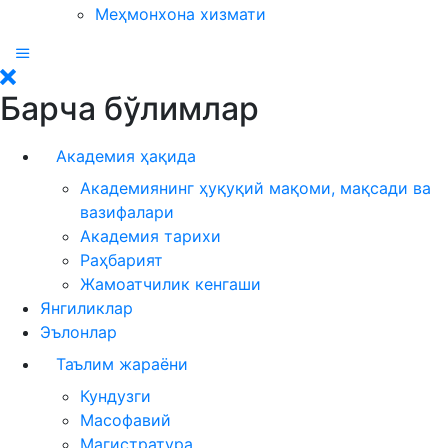
Меҳмонхона хизмати
Барча бўлимлар
Академия ҳақида
Академиянинг ҳуқуқий мақоми, мақсади ва
вазифалари
Академия тарихи
Раҳбарият
Жамоатчилик кенгаши
Янгиликлар
Эълонлар
Таълим жараёни
Кундузги
Масофавий
Магистратура