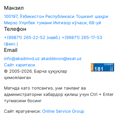
Манзил
100197, Ўзбекистон Республикаси Тошкент шаҳри
Мирзо Улуғбек тумани Интизор кўчаси, 68-уй
Телефон
+(99871) 265-22-52 (навб.)
+(99871) 265-17-53
(факс.)
Email
info@akadmvd.uz
akaddevon@exat.uz
Сайт харитаси
© 2005-2026. Барча ҳуқуқлар
ҳимояланган
Матнда хато топсангиз, уни танланг ва
администраторни хабардор қилиш учун Ctrl + Enter
тугмасини босинг
Сайт яратувчиси:
Online Service Group