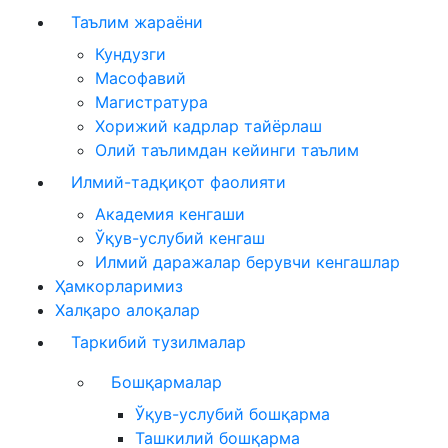
Таълим жараёни
Кундузги
Масофавий
Магистратура
Хорижий кадрлар тайёрлаш
Олий таълимдан кейинги таълим
Илмий-тадқиқот фаолияти
Академия кенгаши
Ўқув-услубий кенгаш
Илмий даражалар берувчи кенгашлар
Ҳамкорларимиз
Халқаро алоқалар
Таркибий тузилмалар
Бошқармалар
Ўқув-услубий бошқарма
Ташкилий бошқарма