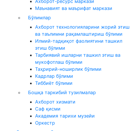
Ахборот-ресурс маркази
Маънавият ва маърифат маркази
Бўлимлар
Ахборот технологияларини жорий этиш
ва таълимни рақамлаштириш бўлими
Илмий-тадқиқот фаолиятини ташкил
этиш бўлими
Тарбиявий ишларни ташкил этиш ва
мукофотлаш бўлими
Таҳририй-ноширлик бўлими
Кадрлар бўлими
Тиббиёт бўлими
Бошқа таркибий тузилмалар
Ахборот хизмати
Саф қисми
Академия тарихи музейи
Оркестр