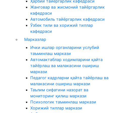
Ҳарбий тайёргарлик кафедраси
Жанговар ва жисмоний тайёргарлик
кафедраси
Автомобиль тайёргарлик кафедраси
Ўзбек тили ва хорижий тиллар
кафедраси
Марказлар
Ички ишлар органларини услубий
таъминлаш маркази
Автомактаблар ходимларини қайта
тайёрлаш ва малакасини ошириш
маркази
Педагог кадрларни қайта тайёрлаш ва
малакасини ошириш маркази
Таълим сифатини назорат ва
мониторинг қилиш маркази
Психологик таъминлаш маркази
Хорижий тиллар маркази