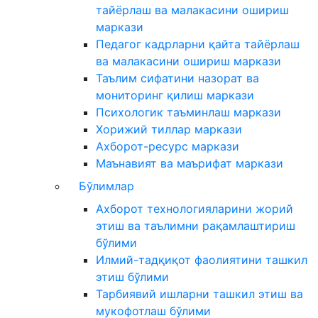
тайёрлаш ва малакасини ошириш
маркази
Педагог кадрларни қайта тайёрлаш
ва малакасини ошириш маркази
Таълим сифатини назорат ва
мониторинг қилиш маркази
Психологик таъминлаш маркази
Хорижий тиллар маркази
Ахборот-ресурс маркази
Маънавият ва маърифат маркази
Бўлимлар
Ахборот технологияларини жорий
этиш ва таълимни рақамлаштириш
бўлими
Илмий-тадқиқот фаолиятини ташкил
этиш бўлими
Тарбиявий ишларни ташкил этиш ва
мукофотлаш бўлими