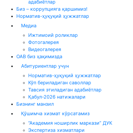
адабиётлар
Биз – коррупцияга қаршимиз!
Норматив-ҳуқуқий ҳужжатлар
Медиа
Ижтимоий роликлар
Фотогалерея
Видеогалерея
ОАВ биз ҳақимизда
Абитуриентлар учун
Норматив-ҳуқуқий ҳужжатлар
Кўп бериладиган саволлар
Тавсия этиладиган адабиётлар
Қабул-2026 натижалари
Бизнинг манзил
Қўшимча хизмат кўрсатамиз
“Академия ноширлик маркази” ДУК
Экспертиза хизматлари