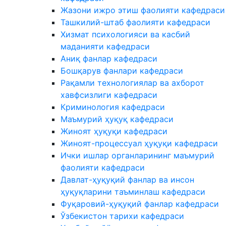
Жазони ижро этиш фаолияти кафедраси
Ташкилий-штаб фаолияти кафедраси
Хизмат психологияси ва касбий
маданияти кафедраси
Аниқ фанлар кафедраси
Бошқарув фанлари кафедраси
Рақамли технологиялар ва ахборот
хавфсизлиги кафедраси
Криминология кафедраси
Маъмурий ҳуқуқ кафедраси
Жиноят ҳуқуқи кафедраси
Жиноят-процессуал ҳуқуқи кафедраси
Ички ишлар органларининг маъмурий
фаолияти кафедраси
Давлат-ҳуқуқий фанлар ва инсон
ҳуқуқларини таъминлаш кафедраси
Фуқаровий-ҳуқуқий фанлар кафедраси
Ўзбекистон тарихи кафедраси