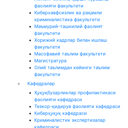
фаолияти факультети
Киберхавфсизлик ва рақамли
криминалистика факультети
Маъмурий-ташкилий фаолият
факультети
Хорижий кадрлар билан ишлаш
факультети
Масофавий таълим факультети
Магистратура
Олий таълимдан кейинги таълим
факультети
Кафедралар
Ҳуқуқбузарликлар профилактикаси
фаолияти кафедраси
Тезкор-қидирув фаолияти кафедраси
Киберҳуқуқ кафедраси
Криминалистик экспертизалар
кафедраси