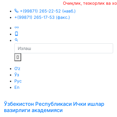
Очиқлик, тезкорлик ва холислик
+(99871) 265-22-52 (навб.)
+(99871) 265-17-53 (факс.)
O‘z
Ўз
Рус
En
Ўзбекистон Республикаси Ички ишлар
вазирлиги академияси