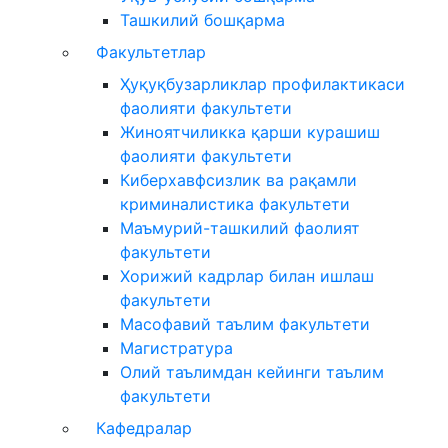
Ташкилий бошқарма
Факультетлар
Ҳуқуқбузарликлар профилактикаси
фаолияти факультети
Жиноятчиликка қарши курашиш
фаолияти факультети
Киберхавфсизлик ва рақамли
криминалистика факультети
Маъмурий-ташкилий фаолият
факультети
Хорижий кадрлар билан ишлаш
факультети
Масофавий таълим факультети
Магистратура
Олий таълимдан кейинги таълим
факультети
Кафедралар