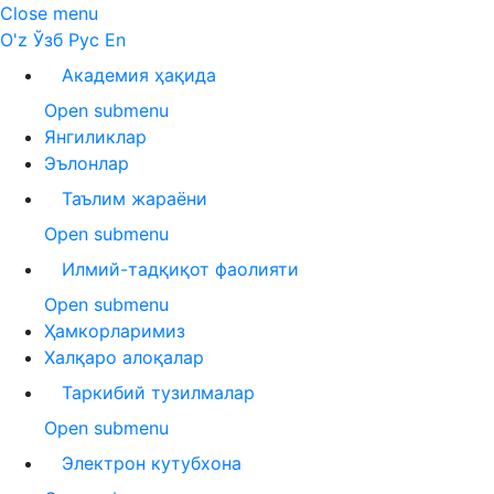
Close menu
O'z
Ўзб
Рус
En
Академия ҳақида
Open submenu
Янгиликлар
Эълонлар
Таълим жараёни
Open submenu
Илмий-тадқиқот фаолияти
Open submenu
Ҳамкорларимиз
Халқаро алоқалар
Таркибий тузилмалар
Open submenu
Электрон кутубхона