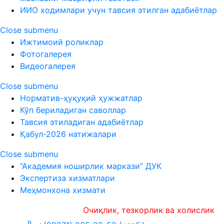
ИИО ходимлари учун тавсия этилган адабиётлар
Close submenu
Ижтимоий роликлар
Фотогалерея
Видеогалерея
Close submenu
Норматив-ҳуқуқий ҳужжатлар
Кўп бериладиган саволлар
Тавсия этиладиган адабиётлар
Қабул-2026 натижалари
Close submenu
“Академия ноширлик маркази” ДУК
Экспертиза хизматлари
Меҳмонхона хизмати
Очиқлик, тезкорлик ва холислик