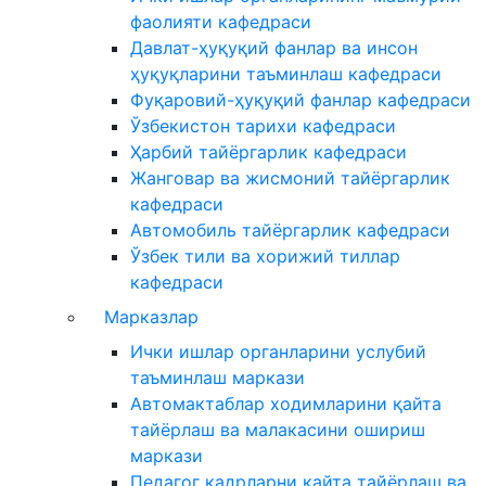
фаолияти кафедраси
Давлат-ҳуқуқий фанлар ва инсон
ҳуқуқларини таъминлаш кафедраси
Фуқаровий-ҳуқуқий фанлар кафедраси
Ўзбекистон тарихи кафедраси
Ҳарбий тайёргарлик кафедраси
Жанговар ва жисмоний тайёргарлик
кафедраси
Автомобиль тайёргарлик кафедраси
Ўзбек тили ва хорижий тиллар
кафедраси
Марказлар
Ички ишлар органларини услубий
таъминлаш маркази
Автомактаблар ходимларини қайта
тайёрлаш ва малакасини ошириш
маркази
Педагог кадрларни қайта тайёрлаш ва