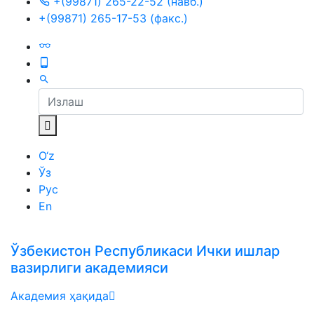
+(99871) 265-22-52 (навб.)
+(99871) 265-17-53 (факс.)
O‘z
Ўз
Рус
En
Ўзбекистон Республикаси Ички ишлар
вазирлиги академияси
Академия ҳақида