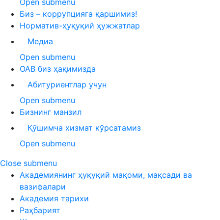
Open submenu
Биз – коррупцияга қаршимиз!
Норматив-ҳуқуқий ҳужжатлар
Медиа
Open submenu
ОАВ биз ҳақимизда
Абитуриентлар учун
Open submenu
Бизнинг манзил
Қўшимча хизмат кўрсатамиз
Open submenu
Close submenu
Академиянинг ҳуқуқий мақоми, мақсади ва
вазифалари
Академия тарихи
Раҳбарият