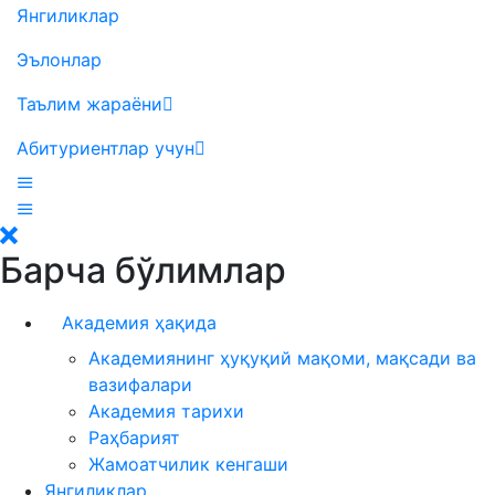
Янгиликлар
Эълонлар
Таълим жараёни
Абитуриентлар учун
Барча бўлимлар
Академия ҳақида
Академиянинг ҳуқуқий мақоми, мақсади ва
вазифалари
Академия тарихи
Раҳбарият
Жамоатчилик кенгаши
Янгиликлар