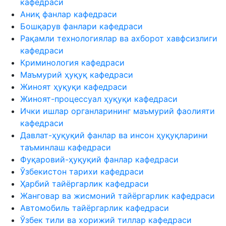
кафедраси
Аниқ фанлар кафедраси
Бошқарув фанлари кафедраси
Рақамли технологиялар ва ахборот хавфсизлиги
кафедраси
Криминология кафедраси
Маъмурий ҳуқуқ кафедраси
Жиноят ҳуқуқи кафедраси
Жиноят-процессуал ҳуқуқи кафедраси
Ички ишлар органларининг маъмурий фаолияти
кафедраси
Давлат-ҳуқуқий фанлар ва инсон ҳуқуқларини
таъминлаш кафедраси
Фуқаровий-ҳуқуқий фанлар кафедраси
Ўзбекистон тарихи кафедраси
Ҳарбий тайёргарлик кафедраси
Жанговар ва жисмоний тайёргарлик кафедраси
Автомобиль тайёргарлик кафедраси
Ўзбек тили ва хорижий тиллар кафедраси