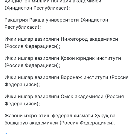
Ҳиндистон миллий полиция академияси
(Ҳиндистон Республикаси);
Ракштрия Ракша университети (Ҳиндистон
Республикаси);
Ички ишлар вазирлиги Нижегород академияси
(Россия Федерацияси);
Ички ишлар вазирлиги Қозон юридик институти
(Россия Федерацияси);
Ички ишлар вазирлиги Воронеж институти (Россия
Федерацияси);
Ички ишлар вазирлиги Омск академияси (Россия
Федерацияси);
Жазони ижро этиш федерал хизмати Ҳуқуқ ва
бошқарув академияси (Россия Федерацияси).