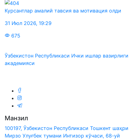
Курсантлар амалий тавсия ва мотивация олди
31 Июл 2026
,
19:29
675
Ўзбекистон Республикаси Ички ишлар вазирлиги
академияси
Биз ижтимоий тармоқларда:
Манзил
100197, Ўзбекистон Республикаси Тошкент шаҳри
Мирзо Улуғбек тумани Интизор кўчаси, 68-уй