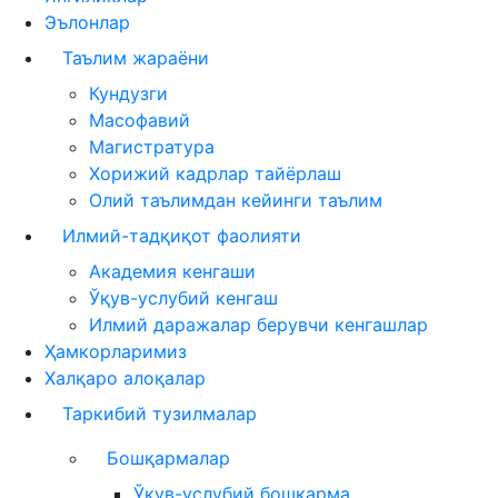
Эълонлар
Таълим жараёни
Кундузги
Масофавий
Магистратура
Хорижий кадрлар тайёрлаш
Олий таълимдан кейинги таълим
Илмий-тадқиқот фаолияти
Академия кенгаши
Ўқув-услубий кенгаш
Илмий даражалар берувчи кенгашлар
Ҳамкорларимиз
Халқаро алоқалар
Таркибий тузилмалар
Бошқармалар
Ўқув-услубий бошқарма