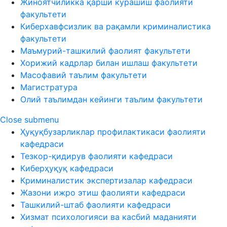
Жиноятчиликка қарши курашиш фаолияти
факультети
Киберхавфсизлик ва рақамли криминалистика
факультети
Маъмурий-ташкилий фаолият факультети
Хорижий кадрлар билан ишлаш факультети
Масофавий таълим факультети
Магистратура
Олий таълимдан кейинги таълим факультети
Close submenu
Ҳуқуқбузарликлар профилактикаси фаолияти
кафедраси
Тезкор-қидирув фаолияти кафедраси
Киберҳуқуқ кафедраси
Криминалистик экспертизалар кафедраси
Жазони ижро этиш фаолияти кафедраси
Ташкилий-штаб фаолияти кафедраси
Хизмат психологияси ва касбий маданияти