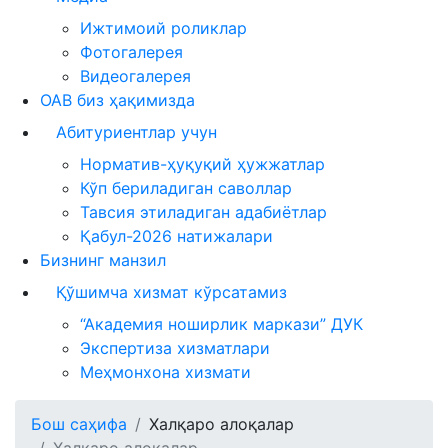
Ижтимоий роликлар
Фотогалерея
Видеогалерея
ОАВ биз ҳақимизда
Абитуриентлар учун
Норматив-ҳуқуқий ҳужжатлар
Кўп бериладиган саволлар
Тавсия этиладиган адабиётлар
Қабул-2026 натижалари
Бизнинг манзил
Қўшимча хизмат кўрсатамиз
“Академия ноширлик маркази” ДУК
Экспертиза хизматлари
Меҳмонхона хизмати
Бош саҳифа
Халқаро алоқалар