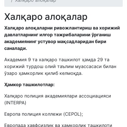
Халқаро алоқалар
Халқаро алоқалар
Халқаро алоқаларни ривожлантириш ва хорижий
давлатларнинг илғор тажрибаларини ўрганиш
академиянинг устувор мақсадларидан бири
саналади.
Академия 9 та халқаро ташкилот ҳамда 29 та
хорижий турдош олий таълим муассасаси билан
ўзаро ҳамкорлик қилиб келмоқда.
Ҳамкор ташкилотлар:
Халқаро полиция академиялари ассоциацияси
(INTERPA)
Европа полиция коллежи (CEPOL);
Европада хавфсизлик ва ҳамкорлик ташкилоти