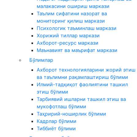
малакасини ошириш маркази
Таълим сифатини назорат ва
мониторинг қилиш маркази
Психологик таъминлаш маркази
Хорижий тиллар маркази
Ахборот-ресурс маркази
Маънавият ва маърифат маркази
Бўлимлар
Ахборот технологияларини жорий этиш
ва таълимни рақамлаштириш бўлими
Илмий-тадқиқот фаолиятини ташкил
этиш бўлими
Тарбиявий ишларни ташкил этиш ва
мукофотлаш бўлими
Таҳририй-ноширлик бўлими
Кадрлар бўлими
Тиббиёт бўлими