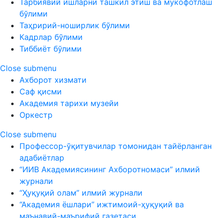
Тарбиявий ишларни ташкил этиш ва мукофотлаш
бўлими
Таҳририй-ноширлик бўлими
Кадрлар бўлими
Тиббиёт бўлими
Close submenu
Ахборот хизмати
Саф қисми
Академия тарихи музейи
Оркестр
Close submenu
Профессор-ўқитувчилар томонидан тайёрланган
адабиётлар
“ИИВ Академиясининг Ахборотномаси” илмий
журнали
“Ҳуқуқий олам” илмий журнали
“Академия ёшлари” ижтимоий-ҳуқуқий ва
маънавий-маърифий газетаси