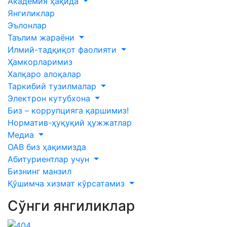
Академия ҳақида
Янгиликлар
Эълонлар
Таълим жараёни
Илмий-тадқиқот фаолияти
Ҳамкорларимиз
Халқаро алоқалар
Таркибий тузилмалар
Электрон кутубхона
Биз – коррупцияга қаршимиз!
Норматив-ҳуқуқий ҳужжатлар
Медиа
ОАВ биз ҳақимизда
Абитуриентлар учун
Бизнинг манзил
Қўшимча хизмат кўрсатамиз
Сўнги янгиликлар