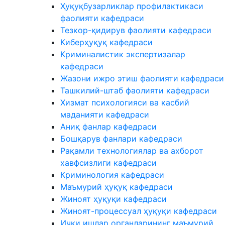
Ҳуқуқбузарликлар профилактикаси
фаолияти кафедраси
Тезкор-қидирув фаолияти кафедраси
Киберҳуқуқ кафедраси
Криминалистик экспертизалар
кафедраси
Жазони ижро этиш фаолияти кафедраси
Ташкилий-штаб фаолияти кафедраси
Хизмат психологияси ва касбий
маданияти кафедраси
Аниқ фанлар кафедраси
Бошқарув фанлари кафедраси
Рақамли технологиялар ва ахборот
хавфсизлиги кафедраси
Криминология кафедраси
Маъмурий ҳуқуқ кафедраси
Жиноят ҳуқуқи кафедраси
Жиноят-процессуал ҳуқуқи кафедраси
Ички ишлар органларининг маъмурий