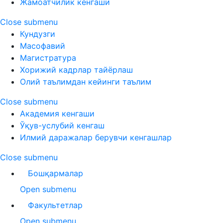
Жамоатчилик кенгаши
Close submenu
Кундузги
Масофавий
Магистратура
Хорижий кадрлар тайёрлаш
Олий таълимдан кейинги таълим
Close submenu
Академия кенгаши
Ўқув-услубий кенгаш
Илмий даражалар берувчи кенгашлар
Close submenu
Бошқармалар
Open submenu
Факультетлар
Open submenu