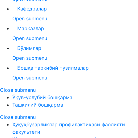
Кафедралар
Open submenu
Марказлар
Open submenu
Бўлимлар
Open submenu
Бошқа таркибий тузилмалар
Open submenu
Close submenu
Ўқув-услубий бошқарма
Ташкилий бошқарма
Close submenu
Ҳуқуқбузарликлар профилактикаси фаолияти
факультети