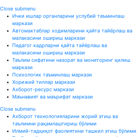
Close submenu
Ички ишлар органларини услубий таъминлаш
маркази
Автомактаблар ходимларини қайта тайёрлаш ва
малакасини ошириш маркази
Педагог кадрларни қайта тайёрлаш ва
малакасини ошириш маркази
Таълим сифатини назорат ва мониторинг қилиш
маркази
Психологик таъминлаш маркази
Хорижий тиллар маркази
Ахборот-ресурс маркази
Маънавият ва маърифат маркази
Close submenu
Ахборот технологияларини жорий этиш ва
таълимни рақамлаштириш бўлими
Илмий-тадқиқот фаолиятини ташкил этиш бўлими