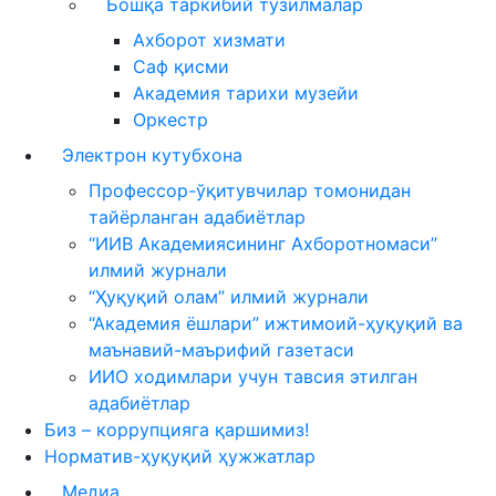
Бошқа таркибий тузилмалар
Ахборот хизмати
Саф қисми
Академия тарихи музейи
Оркестр
Электрон кутубхона
Профессор-ўқитувчилар томонидан
тайёрланган адабиётлар
“ИИВ Академиясининг Ахборотномаси”
илмий журнали
“Ҳуқуқий олам” илмий журнали
“Академия ёшлари” ижтимоий-ҳуқуқий ва
маънавий-маърифий газетаси
ИИО ходимлари учун тавсия этилган
адабиётлар
Биз – коррупцияга қаршимиз!
Норматив-ҳуқуқий ҳужжатлар
Медиа