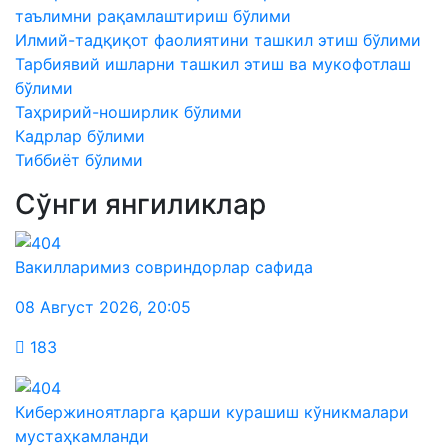
таълимни рақамлаштириш бўлими
Илмий-тадқиқот фаолиятини ташкил этиш бўлими
Тарбиявий ишларни ташкил этиш ва мукофотлаш
бўлими
Таҳририй-ноширлик бўлими
Кадрлар бўлими
Тиббиёт бўлими
Сўнги янгиликлар
Вакилларимиз совриндорлар сафида
08 Август 2026
,
20:05
183
Кибержиноятларга қарши курашиш кўникмалари
мустаҳкамланди