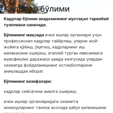
Кадрлар бўлими
Кадрлар бўлими академиянинг мустақил таркибий
тузилмаси саналади.
Бўлимнинг мақсади
ички ишлар органлари учун
профессионал кадрлар тайёрлаш, уларни жой-
жойига қўйиш, ўқитиш, кадрларнинг иш
малакасини ошириш, эгаллаб турган лавозимига
мувофиқлик даражаси ҳамда келгусида улардан
хизматда фойдаланишнинг истиқболларини
аниқлашдан иборат.
Бўлимнинг вазифалари:
кадрлар сиёсатини амалга ошириш;
ички ишлар органларидаги хизматга
номзодларнинг танлов асосида қабул қилинишини