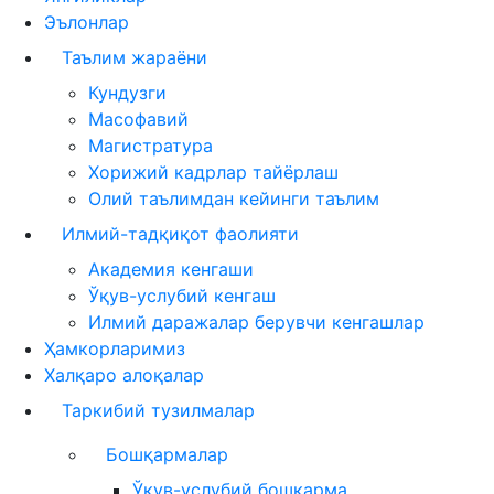
Эълонлар
Таълим жараёни
Кундузги
Масофавий
Магистратура
Хорижий кадрлар тайёрлаш
Олий таълимдан кейинги таълим
Илмий-тадқиқот фаолияти
Академия кенгаши
Ўқув-услубий кенгаш
Илмий даражалар берувчи кенгашлар
Ҳамкорларимиз
Халқаро алоқалар
Таркибий тузилмалар
Бошқармалар
Ўқув-услубий бошқарма