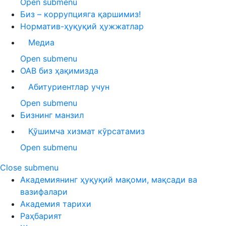
Open submenu
Биз – коррупцияга қаршимиз!
Норматив-ҳуқуқий ҳужжатлар
Медиа
Open submenu
ОАВ биз ҳақимизда
Абитуриентлар учун
Open submenu
Бизнинг манзил
Қўшимча хизмат кўрсатамиз
Open submenu
Close submenu
Академиянинг ҳуқуқий мақоми, мақсади ва
вазифалари
Академия тарихи
Раҳбарият