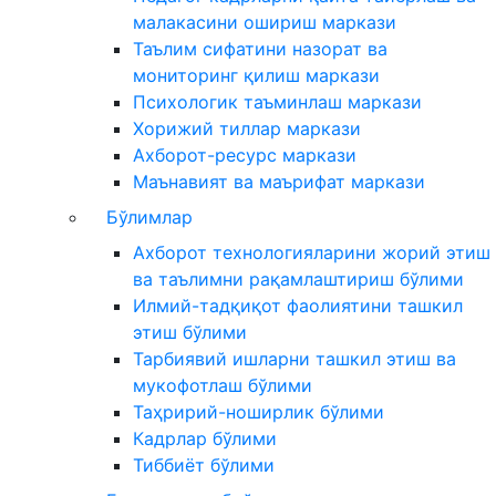
малакасини ошириш маркази
Таълим сифатини назорат ва
мониторинг қилиш маркази
Психологик таъминлаш маркази
Хорижий тиллар маркази
Ахборот-ресурс маркази
Маънавият ва маърифат маркази
Бўлимлар
Ахборот технологияларини жорий этиш
ва таълимни рақамлаштириш бўлими
Илмий-тадқиқот фаолиятини ташкил
этиш бўлими
Тарбиявий ишларни ташкил этиш ва
мукофотлаш бўлими
Таҳририй-ноширлик бўлими
Кадрлар бўлими
Тиббиёт бўлими