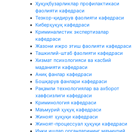
Ҳуқуқбузарликлар профилактикаси
фаолияти кафедраси
Тезкор-қидирув фаолияти кафедраси
Киберҳуқуқ кафедраси
Криминалистик экспертизалар
кафедраси
Жазони ижро этиш фаолияти кафедраси
Ташкилий-штаб фаолияти кафедраси
Хизмат психологияси ва касбий
маданияти кафедраси
Аниқ фанлар кафедраси
Бошқарув фанлари кафедраси
Рақамли технологиялар ва ахборот
хавфсизлиги кафедраси
Криминология кафедраси
Маъмурий ҳуқуқ кафедраси
Жиноят ҳуқуқи кафедраси
Жиноят-процессуал ҳуқуқи кафедраси
Ички ишлар органларининг маъмурий