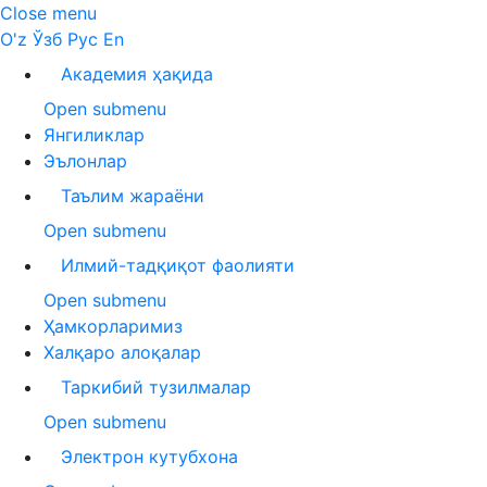
Close menu
O'z
Ўзб
Рус
En
Академия ҳақида
Open submenu
Янгиликлар
Эълонлар
Таълим жараёни
Open submenu
Илмий-тадқиқот фаолияти
Open submenu
Ҳамкорларимиз
Халқаро алоқалар
Таркибий тузилмалар
Open submenu
Электрон кутубхона