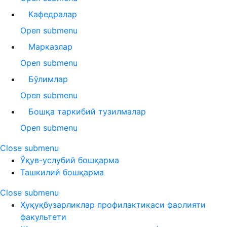
Кафедралар
Open submenu
Марказлар
Open submenu
Бўлимлар
Open submenu
Бошқа таркибий тузилмалар
Open submenu
Close submenu
Ўқув-услубий бошқарма
Ташкилий бошқарма
Close submenu
Ҳуқуқбузарликлар профилактикаси фаолияти
факультети