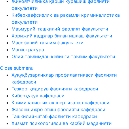
Жиноятчиликка қарши курашиш фаолияти
факультети
Киберхавфсизлик ва рақамли криминалистика
факультети
Маъмурий-ташкилий фаолият факультети
Хорижий кадрлар билан ишлаш факультети
Масофавий таълим факультети
Магистратура
Олий таълимдан кейинги таълим факультети
Close submenu
Ҳуқуқбузарликлар профилактикаси фаолияти
кафедраси
Тезкор-қидирув фаолияти кафедраси
Киберҳуқуқ кафедраси
Криминалистик экспертизалар кафедраси
Жазони ижро этиш фаолияти кафедраси
Ташкилий-штаб фаолияти кафедраси
Хизмат психологияси ва касбий маданияти