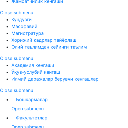
Жамоатчилик кенгаши
Close submenu
Кундузги
Масофавий
Магистратура
Хорижий кадрлар тайёрлаш
Олий таълимдан кейинги таълим
Close submenu
Академия кенгаши
Ўқув-услубий кенгаш
Илмий даражалар берувчи кенгашлар
Close submenu
Бошқармалар
Open submenu
Факультетлар
Open submenu