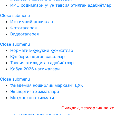
ИИО ходимлари учун тавсия этилган адабиётлар
Close submenu
Ижтимоий роликлар
Фотогалерея
Видеогалерея
Close submenu
Норматив-ҳуқуқий ҳужжатлар
Кўп бериладиган саволлар
Тавсия этиладиган адабиётлар
Қабул-2026 натижалари
Close submenu
“Академия ноширлик маркази” ДУК
Экспертиза хизматлари
Меҳмонхона хизмати
Очиқлик, тезкорлик ва холисли