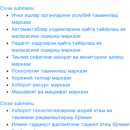
Close submenu
Ички ишлар органларини услубий таъминлаш
маркази
Автомактаблар ходимларини қайта тайёрлаш ва
малакасини ошириш маркази
Педагог кадрларни қайта тайёрлаш ва
малакасини ошириш маркази
Таълим сифатини назорат ва мониторинг қилиш
маркази
Психологик таъминлаш маркази
Хорижий тиллар маркази
Ахборот-ресурс маркази
Маънавият ва маърифат маркази
Close submenu
Ахборот технологияларини жорий этиш ва
таълимни рақамлаштириш бўлими
Илмий-тадқиқот фаолиятини ташкил этиш бўлими