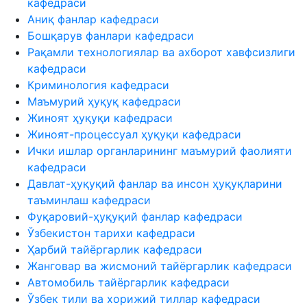
кафедраси
Аниқ фанлар кафедраси
Бошқарув фанлари кафедраси
Рақамли технологиялар ва ахборот хавфсизлиги
кафедраси
Криминология кафедраси
Маъмурий ҳуқуқ кафедраси
Жиноят ҳуқуқи кафедраси
Жиноят-процессуал ҳуқуқи кафедраси
Ички ишлар органларининг маъмурий фаолияти
кафедраси
Давлат-ҳуқуқий фанлар ва инсон ҳуқуқларини
таъминлаш кафедраси
Фуқаровий-ҳуқуқий фанлар кафедраси
Ўзбекистон тарихи кафедраси
Ҳарбий тайёргарлик кафедраси
Жанговар ва жисмоний тайёргарлик кафедраси
Автомобиль тайёргарлик кафедраси
Ўзбек тили ва хорижий тиллар кафедраси