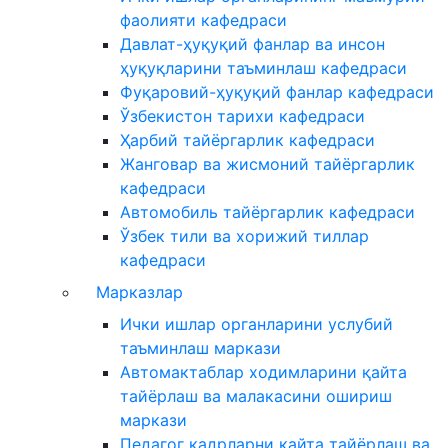
фаолияти кафедраси
Давлат-ҳуқуқий фанлар ва инсон
ҳуқуқларини таъминлаш кафедраси
Фуқаровий-ҳуқуқий фанлар кафедраси
Ўзбекистон тарихи кафедраси
Ҳарбий тайёргарлик кафедраси
Жанговар ва жисмоний тайёргарлик
кафедраси
Автомобиль тайёргарлик кафедраси
Ўзбек тили ва хорижий тиллар
кафедраси
Марказлар
Ички ишлар органларини услубий
таъминлаш маркази
Автомактаблар ходимларини қайта
тайёрлаш ва малакасини ошириш
маркази
Педагог кадрларни қайта тайёрлаш ва