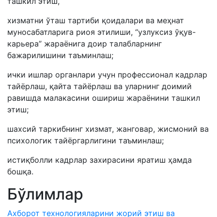
ташкил этиш,
хизматни ўташ тартиби қоидалари ва меҳнат
муносабатларига риоя этилиши, “узлуксиз ўқув-
карьера” жараёнига доир талабларнинг
бажарилишини таъминлаш;
ички ишлар органлари учун профессионал кадрлар
тайёрлаш, қайта тайёрлаш ва уларнинг доимий
равишда малакасини ошириш жараёнини ташкил
этиш;
шахсий таркибнинг хизмат, жанговар, жисмоний ва
психологик тайёргарлигини таъминлаш;
истиқболли кадрлар захирасини яратиш ҳамда
бошқа.
Бўлимлар
Ахборот технологияларини жорий этиш ва