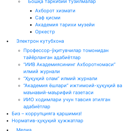
Бошқа таркибий тузилмалар
Ахборот хизмати
Саф қисми
Академия тарихи музейи
Оркестр
Электрон кутубхона
Профессор-ўқитувчилар томонидан
тайёрланган адабиётлар
“ИИВ Академиясининг Ахборотномаси”
илмий журнали
“Ҳуқуқий олам” илмий журнали
“Академия ёшлари” ижтимоий-ҳуқуқий ва
маънавий-маърифий газетаси
ИИО ходимлари учун тавсия этилган
адабиётлар
Биз – коррупцияга қаршимиз!
Норматив-ҳуқуқий ҳужжатлар
Медиа