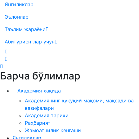
Янгиликлар
Эълонлар
Таълим жараёни
Абитуриентлар учун
Барча бўлимлар
Академия ҳақида
Академиянинг ҳуқуқий мақоми, мақсади ва
вазифалари
Академия тарихи
Раҳбарият
Жамоатчилик кенгаши
Янгиликлар