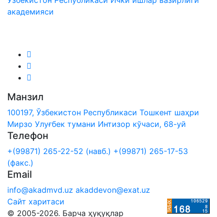
академияси
Биз ижтимоий тармоқларда:
Манзил
100197, Ўзбекистон Республикаси Тошкент шаҳри
Мирзо Улуғбек тумани Интизор кўчаси, 68-уй
Телефон
+(99871) 265-22-52 (навб.)
+(99871) 265-17-53
(факс.)
Email
info@akadmvd.uz
akaddevon@exat.uz
Сайт харитаси
© 2005-2026. Барча ҳуқуқлар