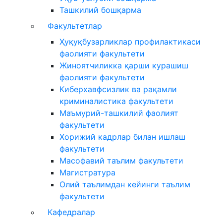
Ташкилий бошқарма
Факультетлар
Ҳуқуқбузарликлар профилактикаси
фаолияти факультети
Жиноятчиликка қарши курашиш
фаолияти факультети
Киберхавфсизлик ва рақамли
криминалистика факультети
Маъмурий-ташкилий фаолият
факультети
Хорижий кадрлар билан ишлаш
факультети
Масофавий таълим факультети
Магистратура
Олий таълимдан кейинги таълим
факультети
Кафедралар