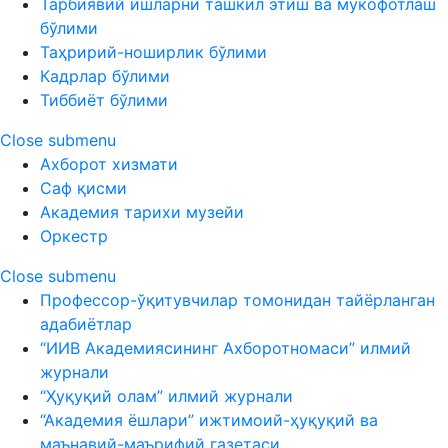
Тарбиявий ишларни ташкил этиш ва мукофотлаш
бўлими
Таҳририй-ноширлик бўлими
Кадрлар бўлими
Тиббиёт бўлими
Close submenu
Ахборот хизмати
Саф қисми
Академия тарихи музейи
Оркестр
Close submenu
Профессор-ўқитувчилар томонидан тайёрланган
адабиётлар
“ИИВ Академиясининг Ахборотномаси” илмий
журнали
“Ҳуқуқий олам” илмий журнали
“Академия ёшлари” ижтимоий-ҳуқуқий ва
маънавий-маърифий газетаси