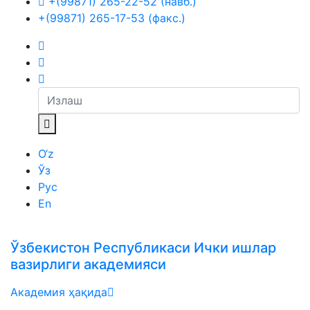
+(99871) 265-22-52 (навб.)
+(99871) 265-17-53 (факс.)
O‘z
Ўз
Рус
En
Ўзбекистон Республикаси Ички ишлар
вазирлиги академияси
Академия ҳақида