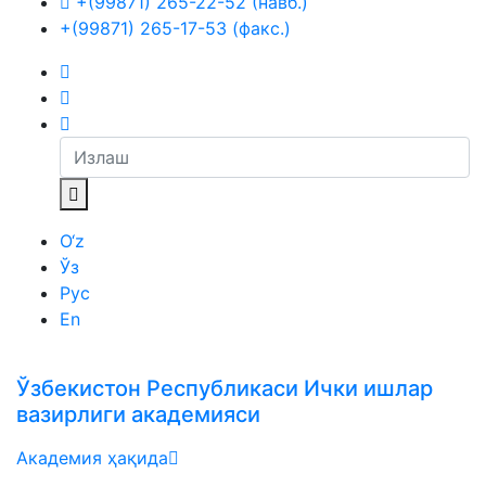
+(99871) 265-22-52 (навб.)
+(99871) 265-17-53 (факс.)
O‘z
Ўз
Рус
En
Ўзбекистон Республикаси Ички ишлар
вазирлиги академияси
Академия ҳақида