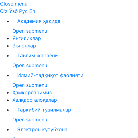
Close menu
O'z
Ўзб
Рус
En
Академия ҳақида
Open submenu
Янгиликлар
Эълонлар
Таълим жараёни
Open submenu
Илмий-тадқиқот фаолияти
Open submenu
Ҳамкорларимиз
Халқаро алоқалар
Таркибий тузилмалар
Open submenu
Электрон кутубхона