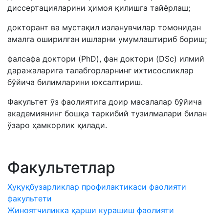
диссертацияларини ҳимоя қилишга тайёрлаш;
докторант ва мустақил изланувчилар томонидан
амалга оширилган ишларни умумлаштириб бориш;
фалсафа доктори (PhD), фан доктори (DSc) илмий
даражаларига талабгорларнинг ихтисосликлар
бўйича билимларини юксалтириш.
Факультет ўз фаолиятига доир масалалар бўйича
академиянинг бошқа таркибий тузилмалари билан
ўзаро ҳамкорлик қилади.
Факультетлар
Ҳуқуқбузарликлар профилактикаси фаолияти
факультети
Жиноятчиликка қарши курашиш фаолияти