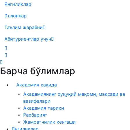
Янгиликлар
Эълонлар
Таълим жараёни
Абитуриентлар учун
Барча бўлимлар
Академия ҳақида
Академиянинг ҳуқуқий мақоми, мақсади ва
вазифалари
Академия тарихи
Раҳбарият
Жамоатчилик кенгаши
Янгиликлар