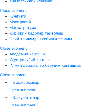
Жамоатчилик кенгаши
Close submenu
Кундузги
Масофавий
Магистратура
Хорижий кадрлар тайёрлаш
Олий таълимдан кейинги таълим
Close submenu
Академия кенгаши
Ўқув-услубий кенгаш
Илмий даражалар берувчи кенгашлар
Close submenu
Бошқармалар
Open submenu
Факультетлар
Open submenu