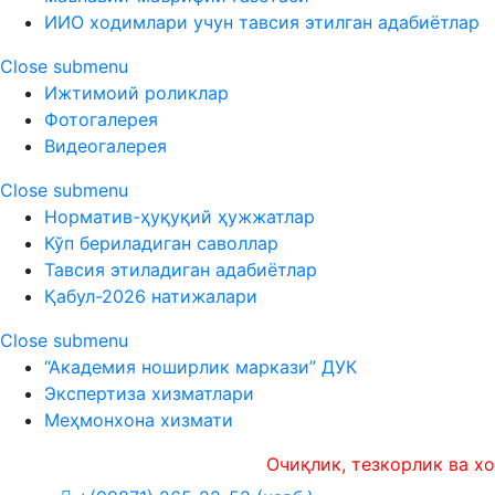
ИИО ходимлари учун тавсия этилган адабиётлар
Close submenu
Ижтимоий роликлар
Фотогалерея
Видеогалерея
Close submenu
Норматив-ҳуқуқий ҳужжатлар
Кўп бериладиган саволлар
Тавсия этиладиган адабиётлар
Қабул-2026 натижалари
Close submenu
“Академия ноширлик маркази” ДУК
Экспертиза хизматлари
Меҳмонхона хизмати
Очиқлик, тезкорлик ва холисли