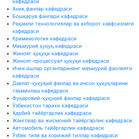
кафедраси
Аниқ фанлар кафедраси
Бошқарув фанлари кафедраси
Рақамли технологиялар ва ахборот хавфсизлиги
кафедраси
Криминология кафедраси
Маъмурий ҳуқуқ кафедраси
Жиноят ҳуқуқи кафедраси
Жиноят-процессуал ҳуқуқи кафедраси
Ички ишлар органларининг маъмурий фаолияти
кафедраси
Давлат-ҳуқуқий фанлар ва инсон ҳуқуқларини
таъминлаш кафедраси
Фуқаровий-ҳуқуқий фанлар кафедраси
Ўзбекистон тарихи кафедраси
Ҳарбий тайёргарлик кафедраси
Жанговар ва жисмоний тайёргарлик кафедраси
Автомобиль тайёргарлик кафедраси
Ўзбек тили ва хорижий тиллар кафедраси