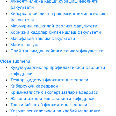
Жиноятчиликка қарши курашиш фаолияти
факультети
Киберхавфсизлик ва рақамли криминалистика
факультети
Маъмурий-ташкилий фаолият факультети
Хорижий кадрлар билан ишлаш факультети
Масофавий таълим факультети
Магистратура
Олий таълимдан кейинги таълим факультети
Close submenu
Ҳуқуқбузарликлар профилактикаси фаолияти
кафедраси
Тезкор-қидирув фаолияти кафедраси
Киберҳуқуқ кафедраси
Криминалистик экспертизалар кафедраси
Жазони ижро этиш фаолияти кафедраси
Ташкилий-штаб фаолияти кафедраси
Хизмат психологияси ва касбий маданияти