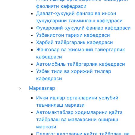
фаолияти кафедраси
Давлат-ҳуқуқий фанлар ва инсон
ҳуқуқларини таъминлаш кафедраси
Фуқаровий-ҳуқуқий фанлар кафедраси
Ўзбекистон тарихи кафедраси
Ҳарбий тайёргарлик кафедраси
Жанговар ва жисмоний тайёргарлик
кафедраси
Автомобиль тайёргарлик кафедраси
Ўзбек тили ва хорижий тиллар
кафедраси
Марказлар
Ички ишлар органларини услубий
таъминлаш маркази
Автомактаблар ходимларини қайта
тайёрлаш ва малакасини ошириш
маркази
Педагог кадрларни қайта тайёрлаш ва