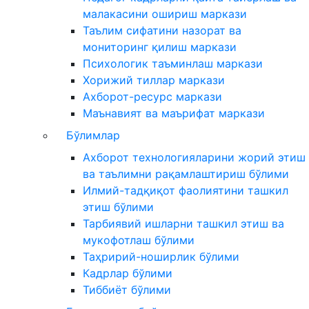
малакасини ошириш маркази
Таълим сифатини назорат ва
мониторинг қилиш маркази
Психологик таъминлаш маркази
Хорижий тиллар маркази
Ахборот-ресурс маркази
Маънавият ва маърифат маркази
Бўлимлар
Ахборот технологияларини жорий этиш
ва таълимни рақамлаштириш бўлими
Илмий-тадқиқот фаолиятини ташкил
этиш бўлими
Тарбиявий ишларни ташкил этиш ва
мукофотлаш бўлими
Таҳририй-ноширлик бўлими
Кадрлар бўлими
Тиббиёт бўлими