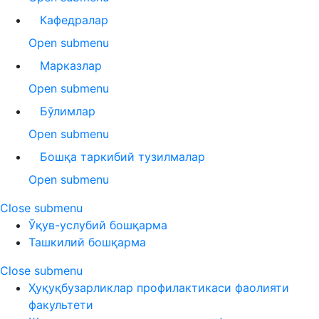
Кафедралар
Open submenu
Марказлар
Open submenu
Бўлимлар
Open submenu
Бошқа таркибий тузилмалар
Open submenu
Close submenu
Ўқув-услубий бошқарма
Ташкилий бошқарма
Close submenu
Ҳуқуқбузарликлар профилактикаси фаолияти
факультети