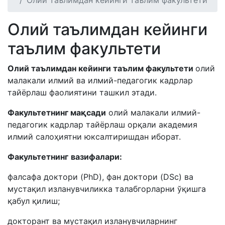
Олий таълимдан кейинги таълим факультети
Олий таълимдан кейинги
таълим факультети
Олий таълимдан кейинги таълим факультети
олий
малакали илмий ва илмий-педагогик кадрлар
тайёрлаш фаолиятини ташкил этади.
Факультетнинг мақсади
олий малакали илмий-
педагогик кадрлар тайёрлаш орқали академия
илмий салоҳиятни юксалтиришдан иборат.
Факультетнинг
вазифалари:
фалсафа доктори (PhD), фан доктори (DSc) ва
мустақил изланувчиликка талабгорларни ўқишга
қабул қилиш;
докторант ва мустақил изланувчиларнинг