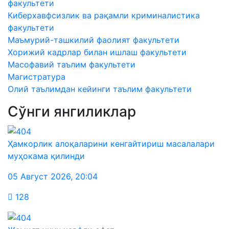
факультети
Киберхавфсизлик ва рақамли криминалистика
факультети
Маъмурий-ташкилий фаолият факультети
Хорижий кадрлар билан ишлаш факультети
Масофавий таълим факультети
Магистратура
Олий таълимдан кейинги таълим факультети
Сўнги янгиликлар
Ҳамкорлик алоқаларини кенгайтириш масалалари
муҳокама қилинди
05 Август 2026
,
20:04
128