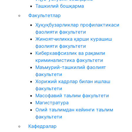
Ташкилий бошқарма
Факультетлар
Ҳуқуқбузарликлар профилактикаси
фаолияти факультети
Жиноятчиликка қарши курашиш
фаолияти факультети
Киберхавфсизлик ва рақамли
криминалистика факультети
Маъмурий-ташкилий фаолият
факультети
Хорижий кадрлар билан ишлаш
факультети
Масофавий таълим факультети
Магистратура
Олий таълимдан кейинги таълим
факультети
Кафедралар