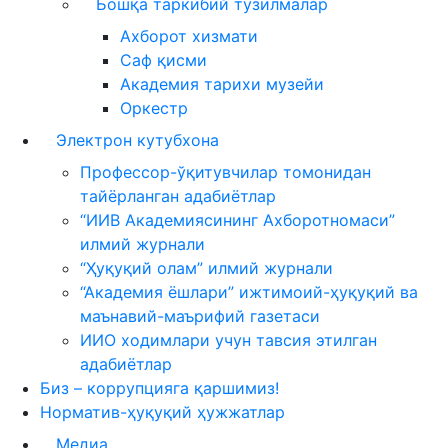
Бошқа таркибий тузилмалар
Ахборот хизмати
Саф қисми
Академия тарихи музейи
Оркестр
Электрон кутубхона
Профессор-ўқитувчилар томонидан
тайёрланган адабиётлар
“ИИВ Академиясининг Ахборотномаси”
илмий журнали
“Ҳуқуқий олам” илмий журнали
“Академия ёшлари” ижтимоий-ҳуқуқий ва
маънавий-маърифий газетаси
ИИО ходимлари учун тавсия этилган
адабиётлар
Биз – коррупцияга қаршимиз!
Норматив-ҳуқуқий ҳужжатлар
Медиа