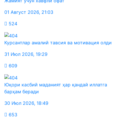
Жамият учун хавфли офат
01 Август 2026
,
21:03
524
Курсантлар амалий тавсия ва мотивация олди
31 Июл 2026
,
19:29
609
Юқори касбий маданият ҳар қандай иллатга
барҳам беради
30 Июл 2026
,
18:49
653