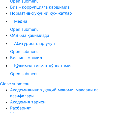
Open submenu
Биз – коррупцияга қаршимиз!
Норматив-ҳуқуқий ҳужжатлар
Медиа
Open submenu
ОАВ биз ҳақимизда
Абитуриентлар учун
Open submenu
Бизнинг манзил
Қўшимча хизмат кўрсатамиз
Open submenu
Close submenu
Академиянинг ҳуқуқий мақоми, мақсади ва
вазифалари
Академия тарихи
Раҳбарият