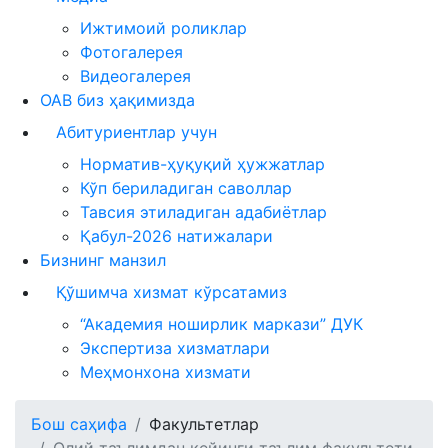
Ижтимоий роликлар
Фотогалерея
Видеогалерея
ОАВ биз ҳақимизда
Абитуриентлар учун
Норматив-ҳуқуқий ҳужжатлар
Кўп бериладиган саволлар
Тавсия этиладиган адабиётлар
Қабул-2026 натижалари
Бизнинг манзил
Қўшимча хизмат кўрсатамиз
“Академия ноширлик маркази” ДУК
Экспертиза хизматлари
Меҳмонхона хизмати
Бош саҳифа
Факультетлар