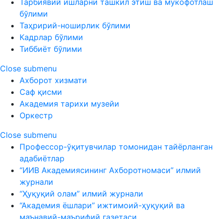
Тарбиявий ишларни ташкил этиш ва мукофотлаш
бўлими
Таҳририй-ноширлик бўлими
Кадрлар бўлими
Тиббиёт бўлими
Close submenu
Ахборот хизмати
Саф қисми
Академия тарихи музейи
Оркестр
Close submenu
Профессор-ўқитувчилар томонидан тайёрланган
адабиётлар
“ИИВ Академиясининг Ахборотномаси” илмий
журнали
“Ҳуқуқий олам” илмий журнали
“Академия ёшлари” ижтимоий-ҳуқуқий ва
маънавий-маърифий газетаси