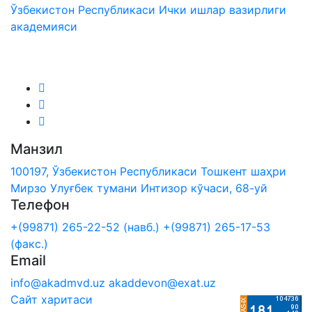
Ўзбекистон Республикаси Ички ишлар вазирлиги
академияси
Биз ижтимоий тармоқларда:
Манзил
100197, Ўзбекистон Республикаси Тошкент шаҳри
Мирзо Улуғбек тумани Интизор кўчаси, 68-уй
Телефон
+(99871) 265-22-52 (навб.)
+(99871) 265-17-53
(факс.)
Email
info@akadmvd.uz
akaddevon@exat.uz
Сайт харитаси