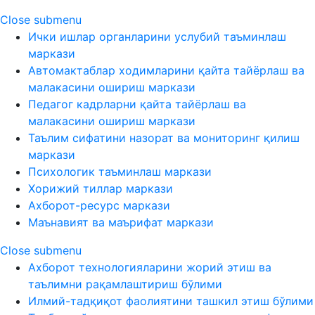
Close submenu
Ички ишлар органларини услубий таъминлаш
маркази
Автомактаблар ходимларини қайта тайёрлаш ва
малакасини ошириш маркази
Педагог кадрларни қайта тайёрлаш ва
малакасини ошириш маркази
Таълим сифатини назорат ва мониторинг қилиш
маркази
Психологик таъминлаш маркази
Хорижий тиллар маркази
Ахборот-ресурс маркази
Маънавият ва маърифат маркази
Close submenu
Ахборот технологияларини жорий этиш ва
таълимни рақамлаштириш бўлими
Илмий-тадқиқот фаолиятини ташкил этиш бўлими