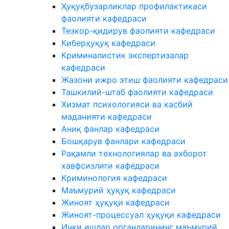
Ҳуқуқбузарликлар профилактикаси
фаолияти кафедраси
Тезкор-қидирув фаолияти кафедраси
Киберҳуқуқ кафедраси
Криминалистик экспертизалар
кафедраси
Жазони ижро этиш фаолияти кафедраси
Ташкилий-штаб фаолияти кафедраси
Хизмат психологияси ва касбий
маданияти кафедраси
Аниқ фанлар кафедраси
Бошқарув фанлари кафедраси
Рақамли технологиялар ва ахборот
хавфсизлиги кафедраси
Криминология кафедраси
Маъмурий ҳуқуқ кафедраси
Жиноят ҳуқуқи кафедраси
Жиноят-процессуал ҳуқуқи кафедраси
Ички ишлар органларининг маъмурий