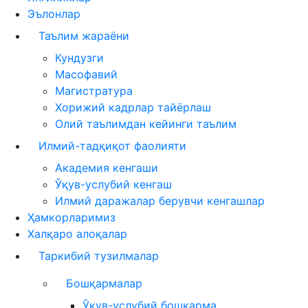
Эълонлар
Таълим жараёни
Кундузги
Масофавий
Магистратура
Хорижий кадрлар тайёрлаш
Олий таълимдан кейинги таълим
Илмий-тадқиқот фаолияти
Академия кенгаши
Ўқув-услубий кенгаш
Илмий даражалар берувчи кенгашлар
Ҳамкорларимиз
Халқаро алоқалар
Таркибий тузилмалар
Бошқармалар
Ўқув-услубий бошқарма