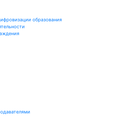
цифровизации образования
ятельности
раждения
подавателями