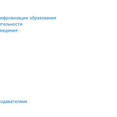
цифровизации образования
ятельности
раждения
подавателями