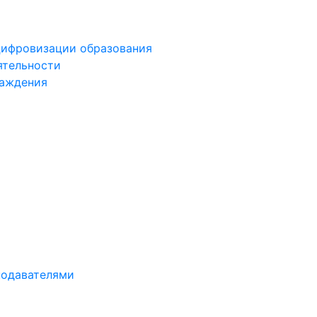
цифровизации образования
ятельности
раждения
подавателями