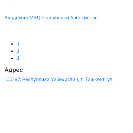
Академия МВД Республики Узбекистан
Мы в соц.сетях:
Адрес
100197, Республика Узбекистан, г. Ташкент, ул.
Интизор, 68.
Телефон
+(99871) 265-22-52 (деж.)
+(99871) 265-17-53
(факс.)
Электронное письмо
info@akadmvd.uz
akaddevon@exat.uz