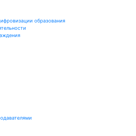
цифровизации образования
ятельности
раждения
подавателями