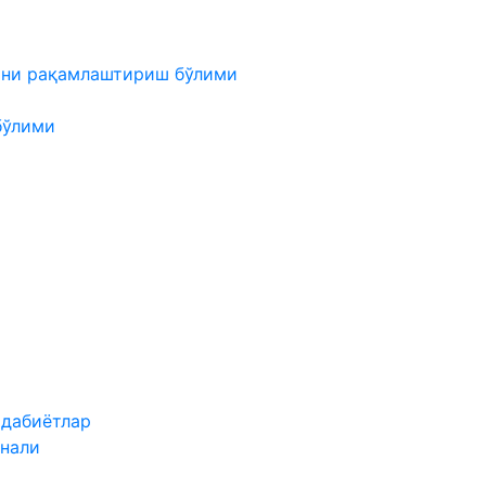
мни рақамлаштириш бўлими
бўлими
адабиётлар
нали