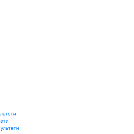
льтети
тети
культети