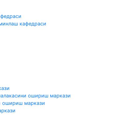
афедраси
ъминлаш кафедраси
кази
малакасини ошириш маркази
и ошириш маркази
аркази