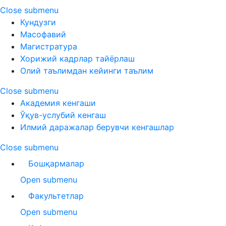
Close submenu
Кундузги
Масофавий
Магистратура
Хорижий кадрлар тайёрлаш
Олий таълимдан кейинги таълим
Close submenu
Академия кенгаши
Ўқув-услубий кенгаш
Илмий даражалар берувчи кенгашлар
Close submenu
Бошқармалар
Open submenu
Факультетлар
Open submenu