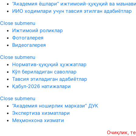
“Академия ёшлари” ижтимоий-ҳуқуқий ва маънав
ИИО ходимлари учун тавсия этилган адабиётлар
Close submenu
Ижтимоий роликлар
Фотогалерея
Видеогалерея
Close submenu
Норматив-ҳуқуқий ҳужжатлар
Кўп бериладиган саволлар
Тавсия этиладиган адабиётлар
Қабул-2026 натижалари
Close submenu
“Академия ноширлик маркази” ДУК
Экспертиза хизматлари
Меҳмонхона хизмати
Очиқлик, тезкорли