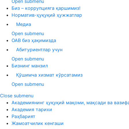
Open submenu
Биз – коррупцияга қаршимиз!
Норматив-ҳуқуқий ҳужжатлар
Медиа
Open submenu
ОАВ биз ҳақимизда
Абитуриентлар учун
Open submenu
Бизнинг манзил
Қўшимча хизмат кўрсатамиз
Open submenu
Close submenu
Академиянинг ҳуқуқий мақоми, мақсади ва вазиф
Академия тарихи
Раҳбарият
Жамоатчилик кенгаши