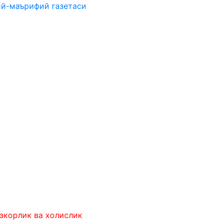
ий-маърифий газетаси
к ва холислик