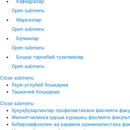
Кафедралар
Open submenu
Марказлар
Open submenu
Бўлимлар
Open submenu
Бошқа таркибий тузилмалар
Open submenu
Close submenu
Ўқув-услубий бошқарма
Ташкилий бошқарма
Close submenu
Ҳуқуқбузарликлар профилактикаси фаолияти факу
Жиноятчиликка қарши курашиш фаолияти факуль
Киберхавфсизлик ва рақамли криминалистика фа