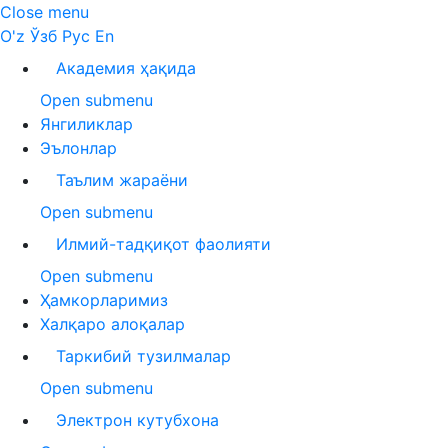
Close menu
O'z
Ўзб
Рус
En
Академия ҳақида
Open submenu
Янгиликлар
Эълонлар
Таълим жараёни
Open submenu
Илмий-тадқиқот фаолияти
Open submenu
Ҳамкорларимиз
Халқаро алоқалар
Таркибий тузилмалар
Open submenu
Электрон кутубхона