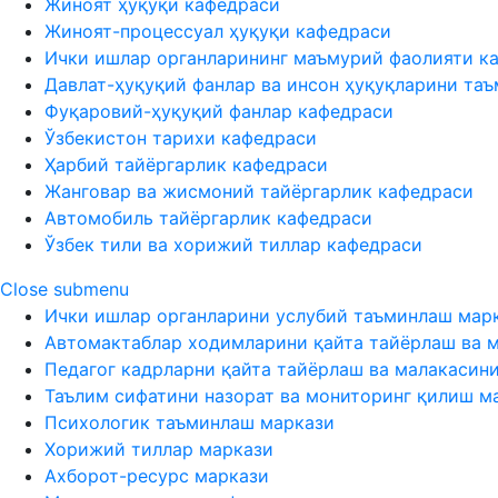
Жиноят ҳуқуқи кафедраси
Жиноят-процессуал ҳуқуқи кафедраси
Ички ишлар органларининг маъмурий фаолияти к
Давлат-ҳуқуқий фанлар ва инсон ҳуқуқларини та
Фуқаровий-ҳуқуқий фанлар кафедраси
Ўзбекистон тарихи кафедраси
Ҳарбий тайёргарлик кафедраси
Жанговар ва жисмоний тайёргарлик кафедраси
Автомобиль тайёргарлик кафедраси
Ўзбек тили ва хорижий тиллар кафедраси
Close submenu
Ички ишлар органларини услубий таъминлаш мар
Автомактаблар ходимларини қайта тайёрлаш ва 
Педагог кадрларни қайта тайёрлаш ва малакасин
Таълим сифатини назорат ва мониторинг қилиш м
Психологик таъминлаш маркази
Хорижий тиллар маркази
Ахборот-ресурс маркази