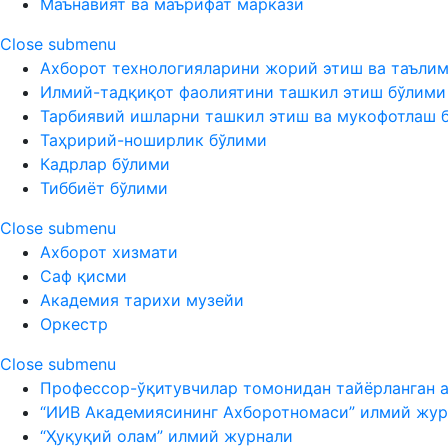
Маънавият ва маърифат маркази
Close submenu
Ахборот технологияларини жорий этиш ва таъли
Илмий-тадқиқот фаолиятини ташкил этиш бўлими
Тарбиявий ишларни ташкил этиш ва мукофотлаш 
Таҳририй-ноширлик бўлими
Кадрлар бўлими
Тиббиёт бўлими
Close submenu
Ахборот хизмати
Саф қисми
Академия тарихи музейи
Оркестр
Close submenu
Профессор-ўқитувчилар томонидан тайёрланган 
“ИИВ Академиясининг Ахборотномаси” илмий жур
“Ҳуқуқий олам” илмий журнали