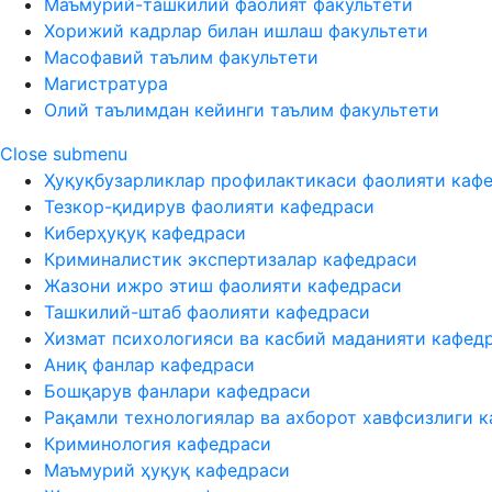
Маъмурий-ташкилий фаолият факультети
Хорижий кадрлар билан ишлаш факультети
Масофавий таълим факультети
Магистратура
Олий таълимдан кейинги таълим факультети
Close submenu
Ҳуқуқбузарликлар профилактикаси фаолияти каф
Тезкор-қидирув фаолияти кафедраси
Киберҳуқуқ кафедраси
Криминалистик экспертизалар кафедраси
Жазони ижро этиш фаолияти кафедраси
Ташкилий-штаб фаолияти кафедраси
Хизмат психологияси ва касбий маданияти кафед
Аниқ фанлар кафедраси
Бошқарув фанлари кафедраси
Рақамли технологиялар ва ахборот хавфсизлиги 
Криминология кафедраси
Маъмурий ҳуқуқ кафедраси