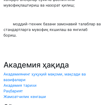
мувофиқлаштириш ва назорат қилиш;
моддий-техник базани замонавий талаблар ва
стандартларга мувофиқ яхшилаш ва янгилаб
бориш.
Академия ҳақида
Академиянинг ҳуқуқий мақоми, мақсади ва
вазифалари
Академия тарихи
Раҳбарият
Жамоатчилик кенгаши