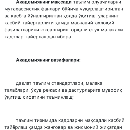
Академиянинг мақсади
таълим олувчиларни
мутахассислик фанлари бўйича чуқурлаштирилган
ва касбга йўналтирилган ҳолда ўқитиш, уларнинг
касбий тайёргарлиги ҳамда маънавий-ахлоқий
фазилатларини юксалтириш орқали етук малакали
кадрлар тайёрлашдан иборат.
Академиянинг вазифалари:
давлат таълим стандартлари, малака
талаблари, ўқув режаси ва дастурларига мувофиқ
ўқитиш сифатини таъминлаш;
таълим тизимида кадрларни мақсадли касбий
тайёрлаш ҳамда жанговар ва жисмоний жиҳатдан