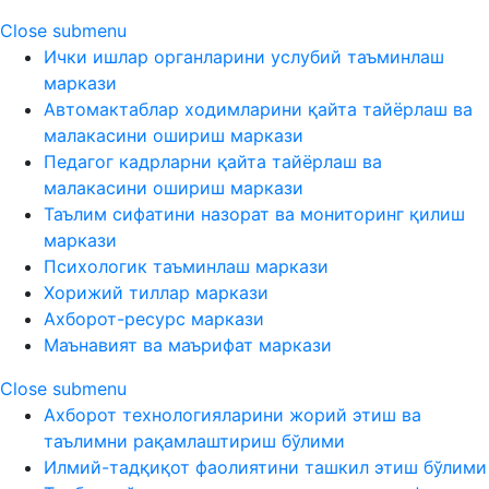
Close submenu
Ички ишлар органларини услубий таъминлаш
маркази
Автомактаблар ходимларини қайта тайёрлаш ва
малакасини ошириш маркази
Педагог кадрларни қайта тайёрлаш ва
малакасини ошириш маркази
Таълим сифатини назорат ва мониторинг қилиш
маркази
Психологик таъминлаш маркази
Хорижий тиллар маркази
Ахборот-ресурс маркази
Маънавият ва маърифат маркази
Close submenu
Ахборот технологияларини жорий этиш ва
таълимни рақамлаштириш бўлими
Илмий-тадқиқот фаолиятини ташкил этиш бўлими