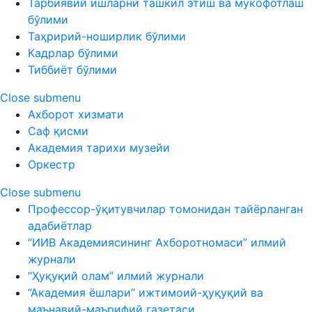
Тарбиявий ишларни ташкил этиш ва мукофотлаш
бўлими
Таҳририй-ноширлик бўлими
Кадрлар бўлими
Тиббиёт бўлими
Close submenu
Ахборот хизмати
Саф қисми
Академия тарихи музейи
Оркестр
Close submenu
Профессор-ўқитувчилар томонидан тайёрланган
адабиётлар
“ИИВ Академиясининг Ахборотномаси” илмий
журнали
“Ҳуқуқий олам” илмий журнали
“Академия ёшлари” ижтимоий-ҳуқуқий ва
маънавий-маърифий газетаси