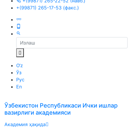
+(99871) 265-22-52 (навб.)
+(99871) 265-17-53 (факс.)
O‘z
Ўз
Рус
En
Ўзбекистон Республикаси Ички ишлар
вазирлиги академияси
Академия ҳақида