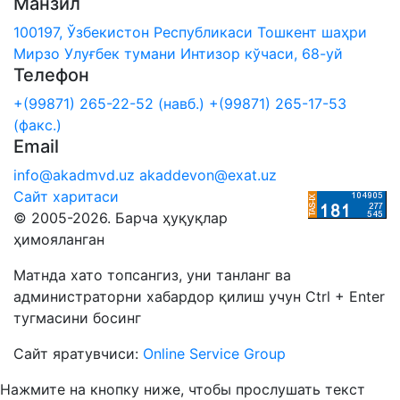
Манзил
100197, Ўзбекистон Республикаси Тошкент шаҳри
Мирзо Улуғбек тумани Интизор кўчаси, 68-уй
Телефон
+(99871) 265-22-52 (навб.)
+(99871) 265-17-53
(факс.)
Email
info@akadmvd.uz
akaddevon@exat.uz
Сайт харитаси
© 2005-2026. Барча ҳуқуқлар
ҳимояланган
Матнда хато топсангиз, уни танланг ва
администраторни хабардор қилиш учун Ctrl + Enter
тугмасини босинг
Сайт яратувчиси:
Online Service Group
Нажмите на кнопку ниже, чтобы прослушать текст