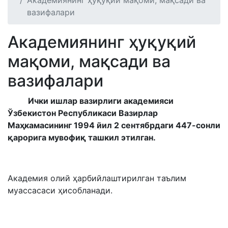
Академиянинг ҳуқуқий мақоми, мақсади ва
вазифалари
Академиянинг ҳуқуқий
мақоми, мақсади ва
вазифалари
Ички ишлар вазирлиги академияси
Ўзбекистон Республикаси Вазирлар
Маҳкамасининг 1994 йил 2 сентябрдаги 447-сонли
қарорига мувофиқ ташкил этилган.
Академия олий ҳарбийлаштирилган таълим
муассасаси ҳисобланади.