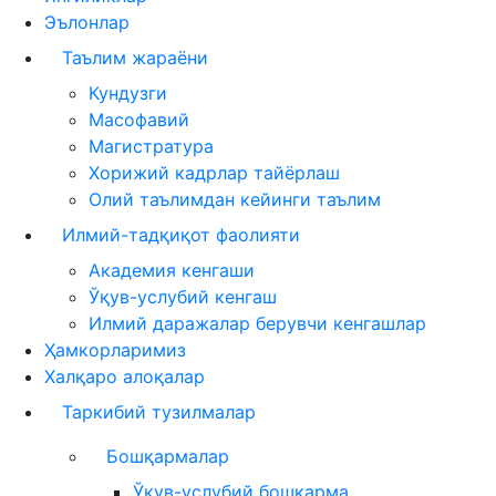
Эълонлар
Таълим жараёни
Кундузги
Масофавий
Магистратура
Хорижий кадрлар тайёрлаш
Олий таълимдан кейинги таълим
Илмий-тадқиқот фаолияти
Академия кенгаши
Ўқув-услубий кенгаш
Илмий даражалар берувчи кенгашлар
Ҳамкорларимиз
Халқаро алоқалар
Таркибий тузилмалар
Бошқармалар
Ўқув-услубий бошқарма