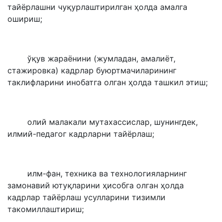
тайёрлашни чуқурлаштирилган ҳолда амалга
ошириш;
ўқув жараёнини (жумладан, амалиёт,
стажировка) кадрлар буюртмачиларининг
таклифларини инобатга олган ҳолда ташкил этиш;
олий малакали мутахассислар, шунингдек,
илмий-педагог кадрларни тайёрлаш;
илм-фан, техника ва технологияларнинг
замонавий ютуқларини ҳисобга олган ҳолда
кадрлар тайёрлаш усулларини тизимли
такомиллаштириш;