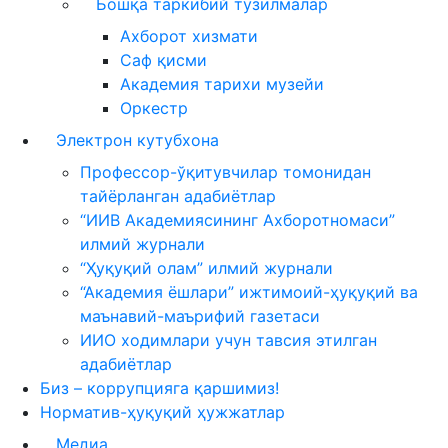
Бошқа таркибий тузилмалар
Ахборот хизмати
Саф қисми
Академия тарихи музейи
Оркестр
Электрон кутубхона
Профессор-ўқитувчилар томонидан
тайёрланган адабиётлар
“ИИВ Академиясининг Ахборотномаси”
илмий журнали
“Ҳуқуқий олам” илмий журнали
“Академия ёшлари” ижтимоий-ҳуқуқий ва
маънавий-маърифий газетаси
ИИО ходимлари учун тавсия этилган
адабиётлар
Биз – коррупцияга қаршимиз!
Норматив-ҳуқуқий ҳужжатлар
Медиа