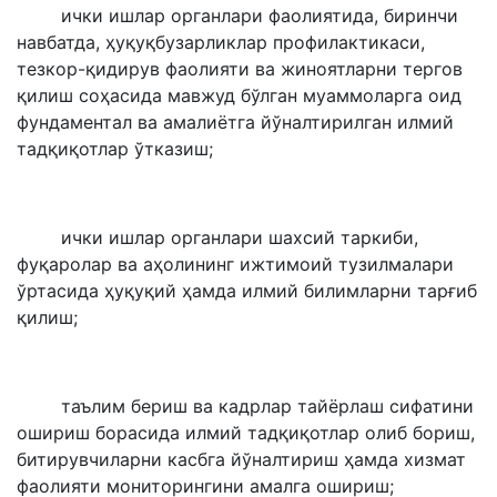
ички ишлар органлари фаолиятида, биринчи
навбатда, ҳуқуқбузарликлар профилактикаси,
тезкор-қидирув фаолияти ва жиноятларни тергов
қилиш соҳасида мавжуд бўлган муаммоларга оид
фундаментал ва амалиётга йўналтирилган илмий
тадқиқотлар ўтказиш;
ички ишлар органлари шахсий таркиби,
фуқаролар ва аҳолининг ижтимоий тузилмалари
ўртасида ҳуқуқий ҳамда илмий билимларни тарғиб
қилиш;
таълим бериш ва кадрлар тайёрлаш сифатини
ошириш борасида илмий тадқиқотлар олиб бориш,
битирувчиларни касбга йўналтириш ҳамда хизмат
фаолияти мониторингини амалга ошириш;