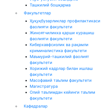
Ташкилий бошқарма
Факультетлар
Ҳуқуқбузарликлар профилактикаси
фаолияти факультети
Жиноятчиликка қарши курашиш
фаолияти факультети
Киберхавфсизлик ва рақамли
криминалистика факультети
Маъмурий-ташкилий фаолият
факультети
Хорижий кадрлар билан ишлаш
факультети
Масофавий таълим факультети
Магистратура
Олий таълимдан кейинги таълим
факультети
Кафедралар