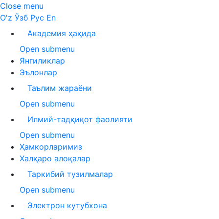
Close menu
O'z
Ўзб
Рус
En
Академия ҳақида
Open submenu
Янгиликлар
Эълонлар
Таълим жараёни
Open submenu
Илмий-тадқиқот фаолияти
Open submenu
Ҳамкорларимиз
Халқаро алоқалар
Таркибий тузилмалар
Open submenu
Электрон кутубхона