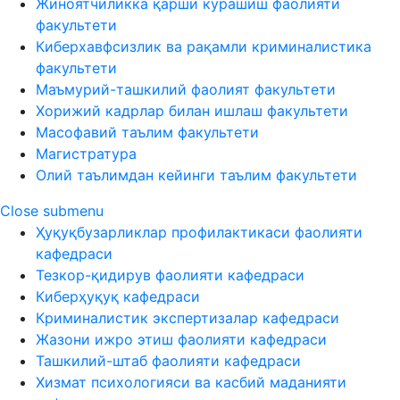
Жиноятчиликка қарши курашиш фаолияти
факультети
Киберхавфсизлик ва рақамли криминалистика
факультети
Маъмурий-ташкилий фаолият факультети
Хорижий кадрлар билан ишлаш факультети
Масофавий таълим факультети
Магистратура
Олий таълимдан кейинги таълим факультети
Close submenu
Ҳуқуқбузарликлар профилактикаси фаолияти
кафедраси
Тезкор-қидирув фаолияти кафедраси
Киберҳуқуқ кафедраси
Криминалистик экспертизалар кафедраси
Жазони ижро этиш фаолияти кафедраси
Ташкилий-штаб фаолияти кафедраси
Хизмат психологияси ва касбий маданияти