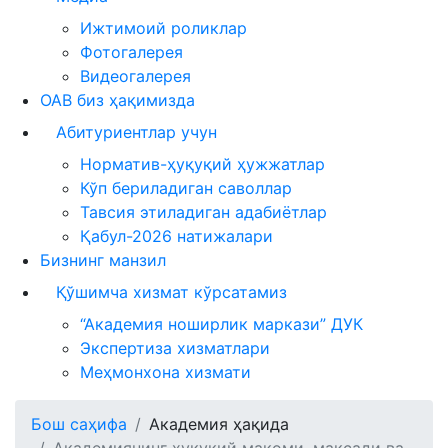
Ижтимоий роликлар
Фотогалерея
Видеогалерея
ОАВ биз ҳақимизда
Абитуриентлар учун
Норматив-ҳуқуқий ҳужжатлар
Кўп бериладиган саволлар
Тавсия этиладиган адабиётлар
Қабул-2026 натижалари
Бизнинг манзил
Қўшимча хизмат кўрсатамиз
“Академия ноширлик маркази” ДУК
Экспертиза хизматлари
Меҳмонхона хизмати
Бош саҳифа
Академия ҳақида