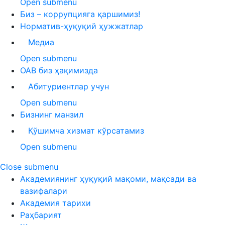
Open submenu
Биз – коррупцияга қаршимиз!
Норматив-ҳуқуқий ҳужжатлар
Медиа
Open submenu
ОАВ биз ҳақимизда
Абитуриентлар учун
Open submenu
Бизнинг манзил
Қўшимча хизмат кўрсатамиз
Open submenu
Close submenu
Академиянинг ҳуқуқий мақоми, мақсади ва
вазифалари
Академия тарихи
Раҳбарият