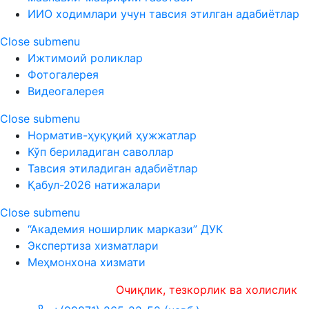
ИИО ходимлари учун тавсия этилган адабиётлар
Close submenu
Ижтимоий роликлар
Фотогалерея
Видеогалерея
Close submenu
Норматив-ҳуқуқий ҳужжатлар
Кўп бериладиган саволлар
Тавсия этиладиган адабиётлар
Қабул-2026 натижалари
Close submenu
“Академия ноширлик маркази” ДУК
Экспертиза хизматлари
Меҳмонхона хизмати
Очиқлик, тезкорлик ва холислик