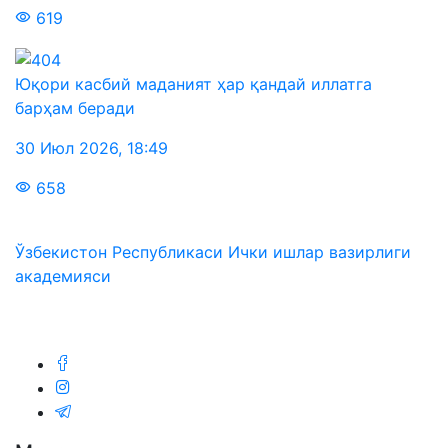
619
Юқори касбий маданият ҳар қандай иллатга
барҳам беради
30 Июл 2026
,
18:49
658
Ўзбекистон Республикаси Ички ишлар вазирлиги
академияси
Биз ижтимоий тармоқларда: