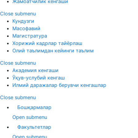
Жамоатчилик кенгаши
Close submenu
Кундузги
Масофавий
Магистратура
Хорижий кадрлар тайёрлаш
Олий таълимдан кейинги таълим
Close submenu
Академия кенгаши
Ўқув-услубий кенгаш
Илмий даражалар берувчи кенгашлар
Close submenu
Бошқармалар
Open submenu
Факультетлар
Open submenu