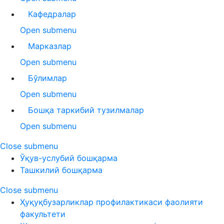
Кафедралар
Open submenu
Марказлар
Open submenu
Бўлимлар
Open submenu
Бошқа таркибий тузилмалар
Open submenu
Close submenu
Ўқув-услубий бошқарма
Ташкилий бошқарма
Close submenu
Ҳуқуқбузарликлар профилактикаси фаолияти
факультети