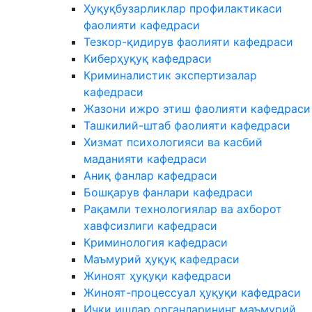
Ҳуқуқбузарликлар профилактикаси
фаолияти кафедраси
Тезкор-қидирув фаолияти кафедраси
Киберҳуқуқ кафедраси
Криминалистик экспертизалар
кафедраси
Жазони ижро этиш фаолияти кафедраси
Ташкилий-штаб фаолияти кафедраси
Хизмат психологияси ва касбий
маданияти кафедраси
Аниқ фанлар кафедраси
Бошқарув фанлари кафедраси
Рақамли технологиялар ва ахборот
хавфсизлиги кафедраси
Криминология кафедраси
Маъмурий ҳуқуқ кафедраси
Жиноят ҳуқуқи кафедраси
Жиноят-процессуал ҳуқуқи кафедраси
Ички ишлар органларининг маъмурий