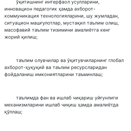
ўқитишнинг интерфаол усулларини,
инновацион педагогик ҳамда ахборот-
коммуникация технологияларини, шу жумладан,
ситуацион машғулотлар, мустақил таълим олиш,
масофавий таълим тизимини амалиётга кенг
жорий қилиш;
таълим олувчилар ва ўқитувчиларнинг глобал
ахборот-ҳуқуқий ва таълим ресурсларидан
фойдаланиш имкониятларини таъминлаш;
таълимда фан ва ишлаб чиқариш уйғунлиги
механизмларини ишлаб чиқиш ҳамда амалиётда
қўллаш;