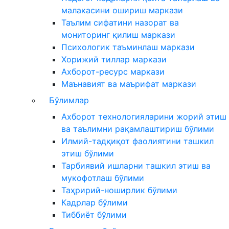
малакасини ошириш маркази
Таълим сифатини назорат ва
мониторинг қилиш маркази
Психологик таъминлаш маркази
Хорижий тиллар маркази
Ахборот-ресурс маркази
Маънавият ва маърифат маркази
Бўлимлар
Ахборот технологияларини жорий этиш
ва таълимни рақамлаштириш бўлими
Илмий-тадқиқот фаолиятини ташкил
этиш бўлими
Тарбиявий ишларни ташкил этиш ва
мукофотлаш бўлими
Таҳририй-ноширлик бўлими
Кадрлар бўлими
Тиббиёт бўлими