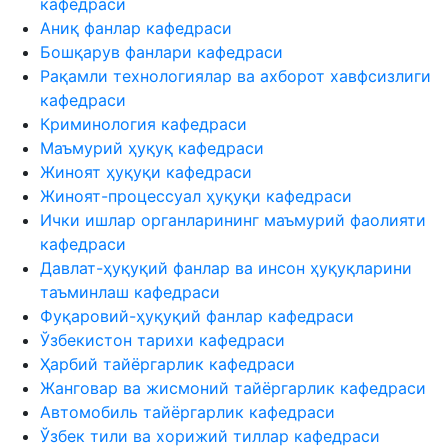
кафедраси
Аниқ фанлар кафедраси
Бошқарув фанлари кафедраси
Рақамли технологиялар ва ахборот хавфсизлиги
кафедраси
Криминология кафедраси
Маъмурий ҳуқуқ кафедраси
Жиноят ҳуқуқи кафедраси
Жиноят-процессуал ҳуқуқи кафедраси
Ички ишлар органларининг маъмурий фаолияти
кафедраси
Давлат-ҳуқуқий фанлар ва инсон ҳуқуқларини
таъминлаш кафедраси
Фуқаровий-ҳуқуқий фанлар кафедраси
Ўзбекистон тарихи кафедраси
Ҳарбий тайёргарлик кафедраси
Жанговар ва жисмоний тайёргарлик кафедраси
Автомобиль тайёргарлик кафедраси
Ўзбек тили ва хорижий тиллар кафедраси