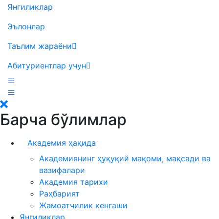
Янгиликлар
Эълонлар
Таълим жараёни
Абитуриентлар учун
Барча бўлимлар
Академия ҳақида
Академиянинг ҳуқуқий мақоми, мақсади ва
вазифалари
Академия тарихи
Раҳбарият
Жамоатчилик кенгаши
Янгиликлар