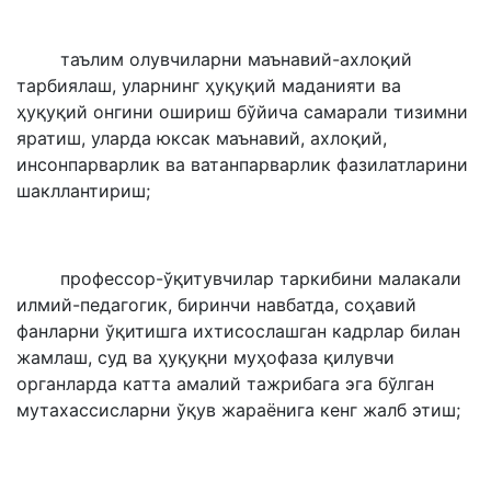
таълим олувчиларни маънавий-ахлоқий
тарбиялаш, уларнинг ҳуқуқий маданияти ва
ҳуқуқий онгини ошириш бўйича самарали тизимни
яратиш, уларда юксак маънавий, ахлоқий,
инсонпарварлик ва ватанпарварлик фазилатларини
шакллантириш;
профессор-ўқитувчилар таркибини малакали
илмий-педагогик, биринчи навбатда, соҳавий
фанларни ўқитишга ихтисослашган кадрлар билан
жамлаш, суд ва ҳуқуқни муҳофаза қилувчи
органларда катта амалий тажрибага эга бўлган
мутахассисларни ўқув жараёнига кенг жалб этиш;