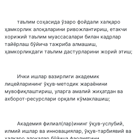
таълим соҳасида ўзаро фойдали халқаро
ҳамкорлик алоқаларини ривожлантириш, етакчи
хорижий таълим муассасалари билан кадрлар
тайёрлаш бўйича тажриба алмашиш,
ҳамкорликдаги таълим дастурларини жорий этиш;
Ички ишлар вазирлиги академик
лицейларининг ўқув-методик жараёнини
мувофиқлаштириш, уларга амалий жиҳатдан ва
ахборот-ресурслари орқали кўмаклашиш;
Академия филиал(лар)ининг ўқув-услубий,
илмий ишлар ва инновациялар, ўқув-тарбиявий ва
халқаро алоқалар бўйича фаолиятини