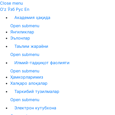
Close menu
O'z
Ўзб
Рус
En
Академия ҳақида
Open submenu
Янгиликлар
Эълонлар
Таълим жараёни
Open submenu
Илмий-тадқиқот фаолияти
Open submenu
Ҳамкорларимиз
Халқаро алоқалар
Таркибий тузилмалар
Open submenu
Электрон кутубхона