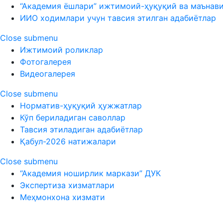
“Академия ёшлари” ижтимоий-ҳуқуқий ва маънав
ИИО ходимлари учун тавсия этилган адабиётлар
Close submenu
Ижтимоий роликлар
Фотогалерея
Видеогалерея
Close submenu
Норматив-ҳуқуқий ҳужжатлар
Кўп бериладиган саволлар
Тавсия этиладиган адабиётлар
Қабул-2026 натижалари
Close submenu
“Академия ноширлик маркази” ДУК
Экспертиза хизматлари
Меҳмонхона хизмати
О