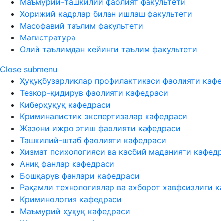
Маъмурий-ташкилий фаолият факультети
Хорижий кадрлар билан ишлаш факультети
Масофавий таълим факультети
Магистратура
Олий таълимдан кейинги таълим факультети
Close submenu
Ҳуқуқбузарликлар профилактикаси фаолияти каф
Тезкор-қидирув фаолияти кафедраси
Киберҳуқуқ кафедраси
Криминалистик экспертизалар кафедраси
Жазони ижро этиш фаолияти кафедраси
Ташкилий-штаб фаолияти кафедраси
Хизмат психологияси ва касбий маданияти кафед
Аниқ фанлар кафедраси
Бошқарув фанлари кафедраси
Рақамли технологиялар ва ахборот хавфсизлиги 
Криминология кафедраси
Маъмурий ҳуқуқ кафедраси