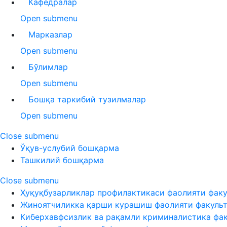
Кафедралар
Open submenu
Марказлар
Open submenu
Бўлимлар
Open submenu
Бошқа таркибий тузилмалар
Open submenu
Close submenu
Ўқув-услубий бошқарма
Ташкилий бошқарма
Close submenu
Ҳуқуқбузарликлар профилактикаси фаолияти факу
Жиноятчиликка қарши курашиш фаолияти факуль
Киберхавфсизлик ва рақамли криминалистика фа