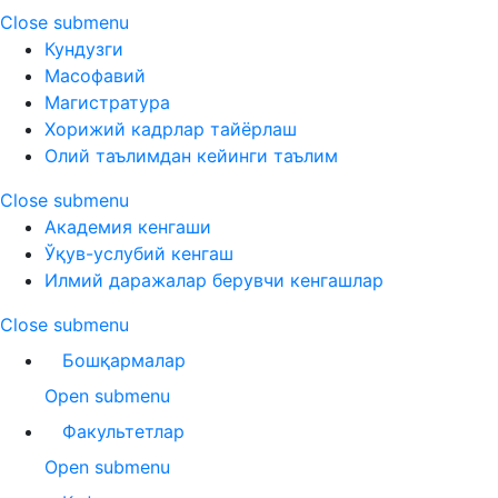
Close submenu
Кундузги
Масофавий
Магистратура
Хорижий кадрлар тайёрлаш
Олий таълимдан кейинги таълим
Close submenu
Академия кенгаши
Ўқув-услубий кенгаш
Илмий даражалар берувчи кенгашлар
Close submenu
Бошқармалар
Open submenu
Факультетлар
Open submenu