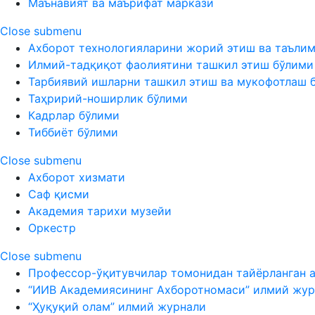
Маънавият ва маърифат маркази
Close submenu
Ахборот технологияларини жорий этиш ва таъли
Илмий-тадқиқот фаолиятини ташкил этиш бўлими
Тарбиявий ишларни ташкил этиш ва мукофотлаш 
Таҳририй-ноширлик бўлими
Кадрлар бўлими
Тиббиёт бўлими
Close submenu
Ахборот хизмати
Саф қисми
Академия тарихи музейи
Оркестр
Close submenu
Профессор-ўқитувчилар томонидан тайёрланган 
“ИИВ Академиясининг Ахборотномаси” илмий жур
“Ҳуқуқий олам” илмий журнали