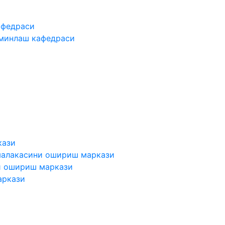
афедраси
ъминлаш кафедраси
кази
малакасини ошириш маркази
и ошириш маркази
аркази