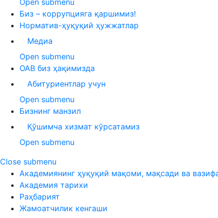
Open submenu
Биз – коррупцияга қаршимиз!
Норматив-ҳуқуқий ҳужжатлар
Медиа
Open submenu
ОАВ биз ҳақимизда
Абитуриентлар учун
Open submenu
Бизнинг манзил
Қўшимча хизмат кўрсатамиз
Open submenu
Close submenu
Академиянинг ҳуқуқий мақоми, мақсади ва вазиф
Академия тарихи
Раҳбарият
Жамоатчилик кенгаши