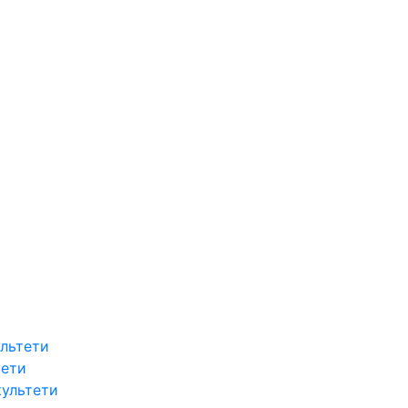
льтети
тети
культети