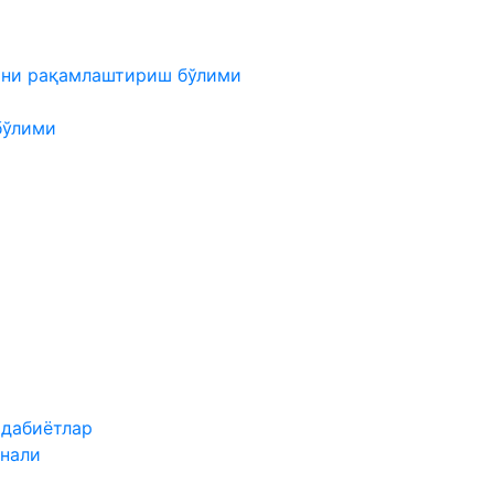
мни рақамлаштириш бўлими
бўлими
адабиётлар
нали