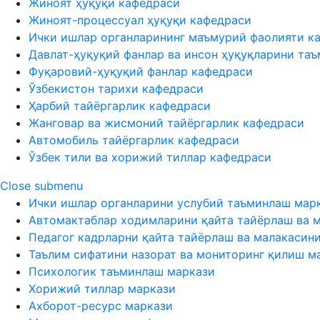
Жиноят ҳуқуқи кафедраси
Жиноят-процессуал ҳуқуқи кафедраси
Ички ишлар органларининг маъмурий фаолияти к
Давлат-ҳуқуқий фанлар ва инсон ҳуқуқларини та
Фуқаровий-ҳуқуқий фанлар кафедраси
Ўзбекистон тарихи кафедраси
Ҳарбий тайёргарлик кафедраси
Жанговар ва жисмоний тайёргарлик кафедраси
Автомобиль тайёргарлик кафедраси
Ўзбек тили ва хорижий тиллар кафедраси
Close submenu
Ички ишлар органларини услубий таъминлаш мар
Автомактаблар ходимларини қайта тайёрлаш ва 
Педагог кадрларни қайта тайёрлаш ва малакасин
Таълим сифатини назорат ва мониторинг қилиш м
Психологик таъминлаш маркази
Хорижий тиллар маркази
Ахборот-ресурс маркази