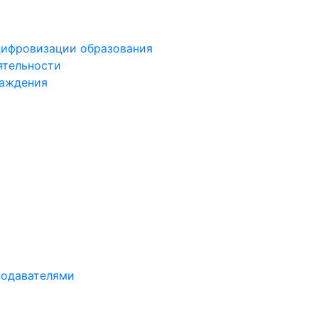
цифровизации образования
ятельности
раждения
подавателями