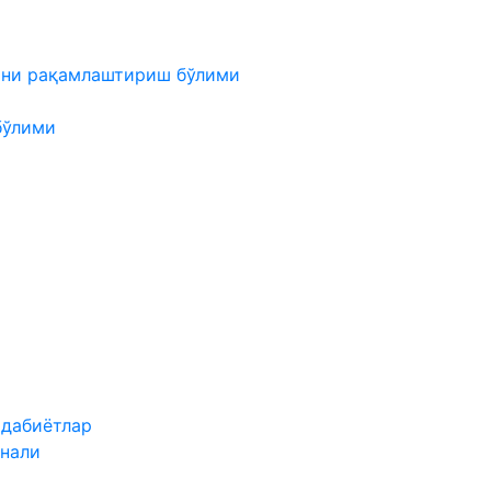
мни рақамлаштириш бўлими
бўлими
адабиётлар
нали