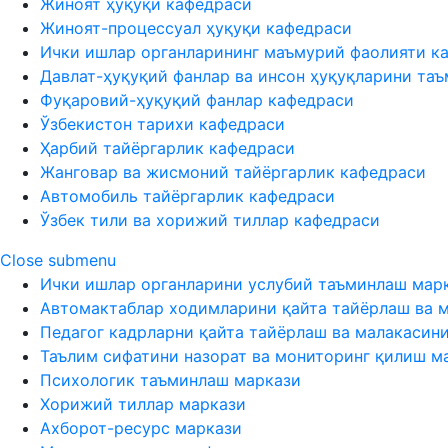
Жиноят ҳуқуқи кафедраси
Жиноят-процессуал ҳуқуқи кафедраси
Ички ишлар органларининг маъмурий фаолияти к
Давлат-ҳуқуқий фанлар ва инсон ҳуқуқларини та
Фуқаровий-ҳуқуқий фанлар кафедраси
Ўзбекистон тарихи кафедраси
Ҳарбий тайёргарлик кафедраси
Жанговар ва жисмоний тайёргарлик кафедраси
Автомобиль тайёргарлик кафедраси
Ўзбек тили ва хорижий тиллар кафедраси
Close submenu
Ички ишлар органларини услубий таъминлаш мар
Автомактаблар ходимларини қайта тайёрлаш ва 
Педагог кадрларни қайта тайёрлаш ва малакасин
Таълим сифатини назорат ва мониторинг қилиш м
Психологик таъминлаш маркази
Хорижий тиллар маркази
Ахборот-ресурс маркази