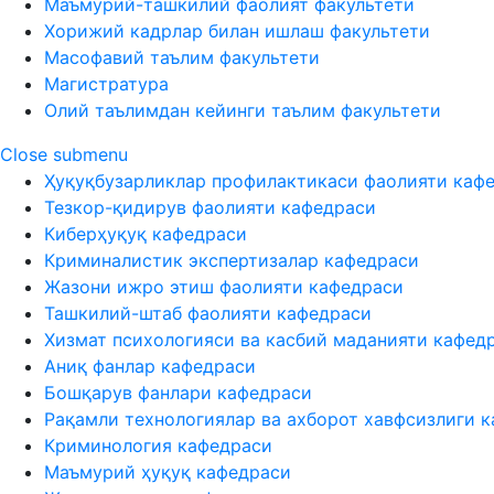
Маъмурий-ташкилий фаолият факультети
Хорижий кадрлар билан ишлаш факультети
Масофавий таълим факультети
Магистратура
Олий таълимдан кейинги таълим факультети
Close submenu
Ҳуқуқбузарликлар профилактикаси фаолияти каф
Тезкор-қидирув фаолияти кафедраси
Киберҳуқуқ кафедраси
Криминалистик экспертизалар кафедраси
Жазони ижро этиш фаолияти кафедраси
Ташкилий-штаб фаолияти кафедраси
Хизмат психологияси ва касбий маданияти кафед
Аниқ фанлар кафедраси
Бошқарув фанлари кафедраси
Рақамли технологиялар ва ахборот хавфсизлиги 
Криминология кафедраси
Маъмурий ҳуқуқ кафедраси