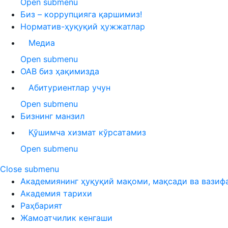
Open submenu
Биз – коррупцияга қаршимиз!
Норматив-ҳуқуқий ҳужжатлар
Медиа
Open submenu
ОАВ биз ҳақимизда
Абитуриентлар учун
Open submenu
Бизнинг манзил
Қўшимча хизмат кўрсатамиз
Open submenu
Close submenu
Академиянинг ҳуқуқий мақоми, мақсади ва вазиф
Академия тарихи
Раҳбарият
Жамоатчилик кенгаши