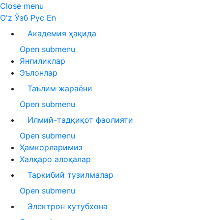
Close menu
O'z
Ўзб
Рус
En
Академия ҳақида
Open submenu
Янгиликлар
Эълонлар
Таълим жараёни
Open submenu
Илмий-тадқиқот фаолияти
Open submenu
Ҳамкорларимиз
Халқаро алоқалар
Таркибий тузилмалар
Open submenu
Электрон кутубхона