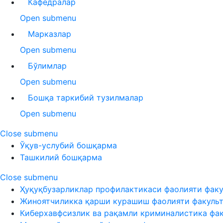
Кафедралар
Open submenu
Марказлар
Open submenu
Бўлимлар
Open submenu
Бошқа таркибий тузилмалар
Open submenu
Close submenu
Ўқув-услубий бошқарма
Ташкилий бошқарма
Close submenu
Ҳуқуқбузарликлар профилактикаси фаолияти факу
Жиноятчиликка қарши курашиш фаолияти факуль
Киберхавфсизлик ва рақамли криминалистика фа