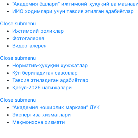
“Академия ёшлари” ижтимоий-ҳуқуқий ва маънав
ИИО ходимлари учун тавсия этилган адабиётлар
Close submenu
Ижтимоий роликлар
Фотогалерея
Видеогалерея
Close submenu
Норматив-ҳуқуқий ҳужжатлар
Кўп бериладиган саволлар
Тавсия этиладиган адабиётлар
Қабул-2026 натижалари
Close submenu
“Академия ноширлик маркази” ДУК
Экспертиза хизматлари
Меҳмонхона хизмати