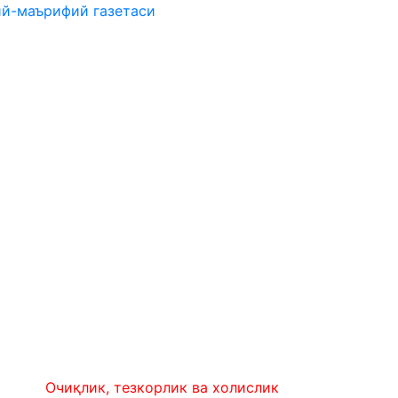
ий-маърифий газетаси
Очиқлик, тезкорлик ва холислик