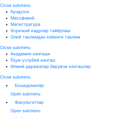
Close submenu
Кундузги
Масофавий
Магистратура
Хорижий кадрлар тайёрлаш
Олий таълимдан кейинги таълим
Close submenu
Академия кенгаши
Ўқув-услубий кенгаш
Илмий даражалар берувчи кенгашлар
Close submenu
Бошқармалар
Open submenu
Факультетлар
Open submenu