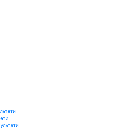
льтети
тети
культети