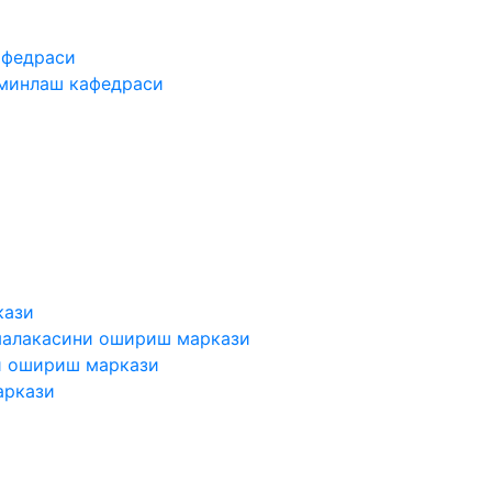
афедраси
ъминлаш кафедраси
кази
малакасини ошириш маркази
и ошириш маркази
аркази