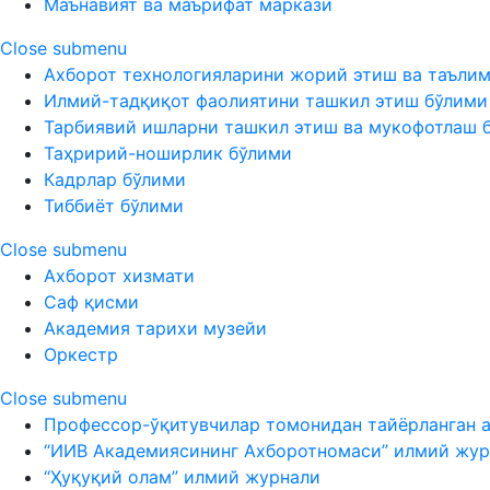
Маънавият ва маърифат маркази
Close submenu
Ахборот технологияларини жорий этиш ва таъли
Илмий-тадқиқот фаолиятини ташкил этиш бўлими
Тарбиявий ишларни ташкил этиш ва мукофотлаш 
Таҳририй-ноширлик бўлими
Кадрлар бўлими
Тиббиёт бўлими
Close submenu
Ахборот хизмати
Саф қисми
Академия тарихи музейи
Оркестр
Close submenu
Профессор-ўқитувчилар томонидан тайёрланган 
“ИИВ Академиясининг Ахборотномаси” илмий жур
“Ҳуқуқий олам” илмий журнали