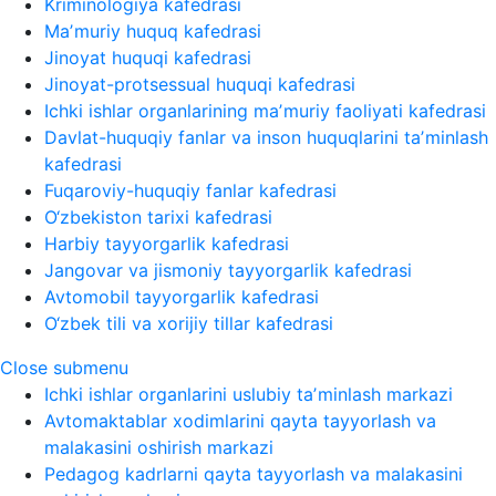
Kriminologiya kafedrasi
Maʼmuriy huquq kafedrasi
Jinoyat huquqi kafedrasi
Jinoyat-protsessual huquqi kafedrasi
Ichki ishlar organlarining maʼmuriy faoliyati kafedrasi
Davlat-huquqiy fanlar va inson huquqlarini taʼminlash
kafedrasi
Fuqaroviy-huquqiy fanlar kafedrasi
O‘zbekiston tarixi kafedrasi
Harbiy tayyorgarlik kafedrasi
Jangovar va jismoniy tayyorgarlik kafedrasi
Avtomobil tayyorgarlik kafedrasi
O‘zbek tili va xorijiy tillar kafedrasi
Close submenu
Ichki ishlar organlarini uslubiy taʼminlash markazi
Avtomaktablar xodimlarini qayta tayyorlash va
malakasini oshirish markazi
Pedagog kadrlarni qayta tayyorlash va malakasini