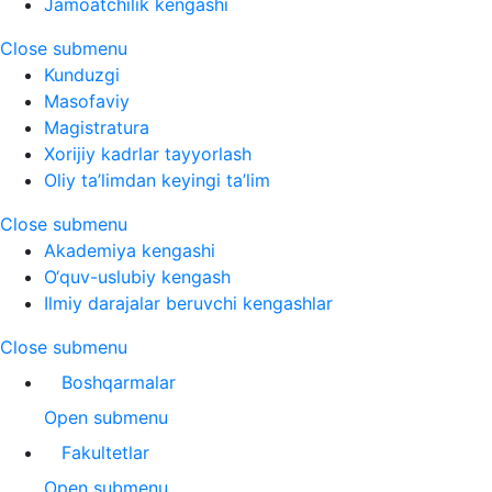
Jamoatchilik kengashi
Close submenu
Kunduzgi
Masofaviy
Magistratura
Xorijiy kadrlar tayyorlash
Oliy ta’limdan keyingi ta’lim
Close submenu
Akademiya kengashi
O‘quv-uslubiy kengash
Ilmiy darajalar beruvchi kengashlar
Close submenu
Boshqarmalar
Open submenu
Fakultetlar
Open submenu