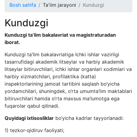
Bosh sahifa
Taʼlim jarayoni
Kunduzgi
Kunduzgi
Kunduzgi ta’lim bakalavriat va magistraturadan
iborat.
Kunduzgi ta’lim bakalavriatiga Ichki ishlar vazirligi
tasarrufidagi akademik litseylar va harbiy akademik
litseylar bitiruvchilari, ichki ishlar organlari xodimlari va
harbiy xizmatchilari, profilaktika (katta)
inspektorlarining jamoat tartibini saqlash bo‘yicha
yordamchilari, shuningdek, o‘rta umumta’lim maktablari
bitiruvchilari hamda o‘rta maxsus ma’lumotga ega
fuqarolar qabul qilinadi.
Quyidagi ixtisosliklar
bo‘yicha kadrlar tayyorlanadi:
1) tezkor-qidiruv faoliyati;