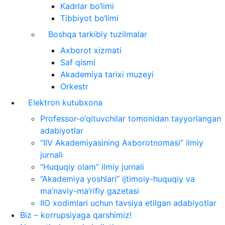
Kadrlar bo‘limi
Tibbiyot bo‘limi
Boshqa tarkibiy tuzilmalar
Axborot xizmati
Saf qismi
Akademiya tarixi muzeyi
Orkestr
Elektron kutubxona
Professor-o‘qituvchilar tomonidan tayyorlangan
adabiyotlar
“IIV Akademiyasining Axborotnomasi” ilmiy
jurnali
“Huquqiy olam” ilmiy jurnali
“Akademiya yoshlari” ijtimoiy-huquqiy va
ma’naviy-ma’rifiy gazetasi
IIO xodimlari uchun tavsiya etilgan adabiyotlar
Biz – korrupsiyaga qarshimiz!