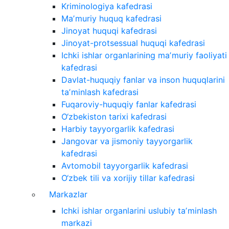
Kriminologiya kafedrasi
Maʼmuriy huquq kafedrasi
Jinoyat huquqi kafedrasi
Jinoyat-protsessual huquqi kafedrasi
Ichki ishlar organlarining maʼmuriy faoliyati
kafedrasi
Davlat-huquqiy fanlar va inson huquqlarini
taʼminlash kafedrasi
Fuqaroviy-huquqiy fanlar kafedrasi
O‘zbekiston tarixi kafedrasi
Harbiy tayyorgarlik kafedrasi
Jangovar va jismoniy tayyorgarlik
kafedrasi
Avtomobil tayyorgarlik kafedrasi
O‘zbek tili va xorijiy tillar kafedrasi
Markazlar
Ichki ishlar organlarini uslubiy taʼminlash
markazi