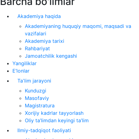
Barcha bo'limlar
Akademiya haqida
Akademiyaning huquqiy maqomi, maqsadi va
vazifalari
Akademiya tarixi
Rahbariyat
Jamoatchilik kengashi
Yangiliklar
E’lonlar
Taʼlim jarayoni
Kunduzgi
Masofaviy
Magistratura
Xorijiy kadrlar tayyorlash
Oliy ta’limdan keyingi ta’lim
Ilmiy-tadqiqot faoliyati