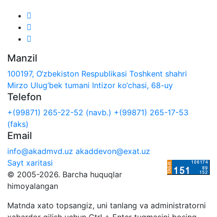
Manzil
100197, O‘zbekiston Respublikasi Toshkent shahri
Mirzo Ulug‘bek tumani Intizor ko‘chasi, 68-uy
Telefon
+(99871) 265-22-52 (navb.)
+(99871) 265-17-53
(faks)
Email
info@akadmvd.uz
akaddevon@exat.uz
Sayt xaritasi
© 2005-2026. Barcha huquqlar
himoyalangan
Matnda xato topsangiz, uni tanlang va administratorni
xabardor qilish uchun Ctrl + Enter tugmasini bosing