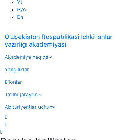
Ўз
Рус
En
O'zbekiston Respublikasi Ichki ishlar
vazirligi akademiyasi
Akademiya haqida
Yangiliklar
E’lonlar
Taʼlim jarayoni
Abituriyentlar uchun