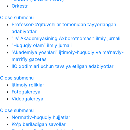
Orkestr
Close submenu
Professor-o‘qituvchilar tomonidan tayyorlangan
adabiyotlar
“IIV Akademiyasining Axborotnomasi” ilmiy jurnali
“Huquqiy olam” ilmiy jurnali
“Akademiya yoshlari” ijtimoiy-huquqiy va ma’naviy-
ma’rifiy gazetasi
IIO xodimlari uchun tavsiya etilgan adabiyotlar
Close submenu
Ijtimoiy roliklar
Fotogalereya
Videogalereya
Close submenu
Normativ-huquqiy hujjatlar
Ko'p beriladigan savollar