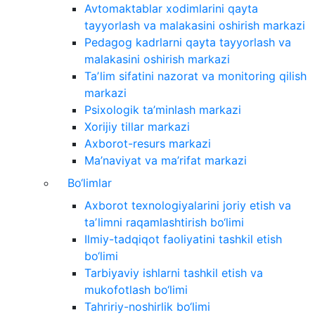
Avtomaktablar xodimlarini qayta
tayyorlash va malakasini oshirish markazi
Pedagog kadrlarni qayta tayyorlash va
malakasini oshirish markazi
Taʼlim sifatini nazorat va monitoring qilish
markazi
Psixologik ta’minlash markazi
Xorijiy tillar markazi
Axborot-resurs markazi
Ma’naviyat va ma’rifat markazi
Bo‘limlar
Axborot texnologiyalarini joriy etish va
taʼlimni raqamlashtirish bo‘limi
Ilmiy-tadqiqot faoliyatini tashkil etish
bo‘limi
Tarbiyaviy ishlarni tashkil etish va
mukofotlash bo‘limi
Tahririy-noshirlik bo‘limi