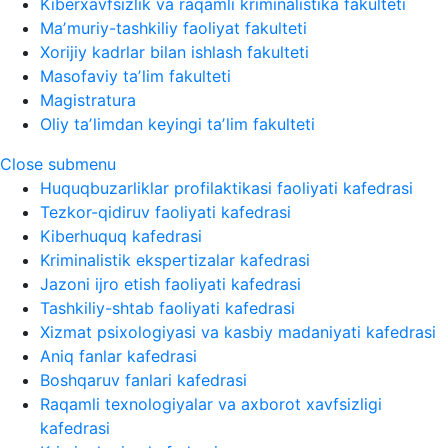
Kiberxavfsizlik va raqamli kriminalistika fakulteti
Maʼmuriy-tashkiliy faoliyat fakulteti
Xorijiy kadrlar bilan ishlash fakulteti
Masofaviy taʼlim fakulteti
Magistratura
Oliy taʼlimdan keyingi taʼlim fakulteti
Close submenu
Huquqbuzarliklar profilaktikasi faoliyati kafedrasi
Tezkor-qidiruv faoliyati kafedrasi
Kiberhuquq kafedrasi
Kriminalistik ekspertizalar kafedrasi
Jazoni ijro etish faoliyati kafedrasi
Tashkiliy-shtab faoliyati kafedrasi
Xizmat psixologiyasi va kasbiy madaniyati kafedrasi
Aniq fanlar kafedrasi
Boshqaruv fanlari kafedrasi
Raqamli texnologiyalar va axborot xavfsizligi
kafedrasi