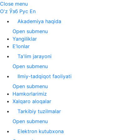
Close menu
O'z
Ўзб
Рус
En
Akademiya haqida
Open submenu
Yangiliklar
E’lonlar
Taʼlim jarayoni
Open submenu
Ilmiy-tadqiqot faoliyati
Open submenu
Hamkorlarimiz
Xalqaro aloqalar
Tarkibiy tuzilmalar
Open submenu
Elektron kutubxona