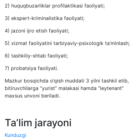
2) huquqbuzarliklar profilaktikasi faoliyati;
3) ekspert-kriminalistika faoliyati;
4) jazoni ijro etish faoliyati;
5) xizmat faoliyatini tarbiyaviy-psixologik ta’minlash;
6) tashkiliy-shtab faoliyati;
7) probatsiya faoliyati.
Mazkur bosqichda o‘qish muddati 3 yilni tashkil etib,
bitiruvchilarga “yurist” malakasi hamda “leytenant”
maxsus unvoni beriladi.
Taʼlim jarayoni
Kunduzgi