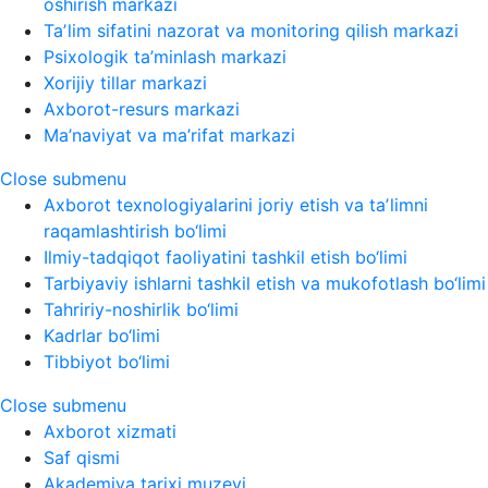
oshirish markazi
Taʼlim sifatini nazorat va monitoring qilish markazi
Psixologik ta’minlash markazi
Xorijiy tillar markazi
Axborot-resurs markazi
Ma’naviyat va ma’rifat markazi
Close submenu
Axborot texnologiyalarini joriy etish va taʼlimni
raqamlashtirish bo‘limi
Ilmiy-tadqiqot faoliyatini tashkil etish bo‘limi
Tarbiyaviy ishlarni tashkil etish va mukofotlash bo‘limi
Tahririy-noshirlik bo‘limi
Kadrlar bo‘limi
Tibbiyot bo‘limi
Close submenu
Axborot xizmati
Saf qismi
Akademiya tarixi muzeyi