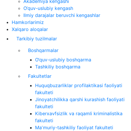
Akademiya kengashi
O‘quv-uslubiy kengash
Ilmiy darajalar beruvchi kengashlar
Hamkorlarimiz
Xalqaro aloqalar
Tarkibiy tuzilmalar
Boshqarmalar
O‘quv-uslubiy boshqarma
Tashkiliy boshqarma
Fakultetlar
Huquqbuzarliklar profilaktikasi faoliyati
fakulteti
Jinoyatchilikka qarshi kurashish faoliyati
fakulteti
Kiberxavfsizlik va raqamli kriminalistika
fakulteti
Maʼmuriy-tashkiliy faoliyat fakulteti