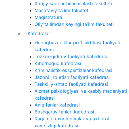
Xorijiy kadrlar bilan ishlash fakulteti
Masofaviy taʼlim fakulteti
Magistratura
Oliy taʼlimdan keyingi taʼlim fakulteti
Kafedralar
Huquqbuzarliklar profilaktikasi faoliyati
kafedrasi
Tezkor-qidiruv faoliyati kafedrasi
Kiberhuquq kafedrasi
Kriminalistik ekspertizalar kafedrasi
Jazoni ijro etish faoliyati kafedrasi
Tashkiliy-shtab faoliyati kafedrasi
Xizmat psixologiyasi va kasbiy madaniyati
kafedrasi
Aniq fanlar kafedrasi
Boshqaruv fanlari kafedrasi
Raqamli texnologiyalar va axborot
xavfsizligi kafedrasi