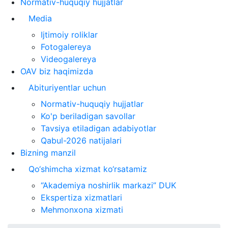
Normativ-huquqiy hujjatlar
Media
Ijtimoiy roliklar
Fotogalereya
Videogalereya
OAV biz haqimizda
Abituriyentlar uchun
Normativ-huquqiy hujjatlar
Ko'p beriladigan savollar
Tavsiya etiladigan adabiyotlar
Qabul-2026 natijalari
Bizning manzil
Qo‘shimcha xizmat ko‘rsatamiz
“Akademiya noshirlik markazi” DUK
Ekspertiza xizmatlari
Mehmonxona xizmati