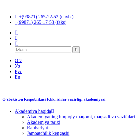
+(99871) 265-22-52 (navb.)
+(99871) 265-17-53 (faks)
O‘z
Ўз
Рус
En
O'zbekiston Respublikasi Ichki ishlar vazirligi akademiyasi
Akademiya haqida
Akademiyaning huquqiy maqomi, maqsadi va vazifalari
Akademiya tarixi
Rahbariyat
Jamoatchilik kengashi