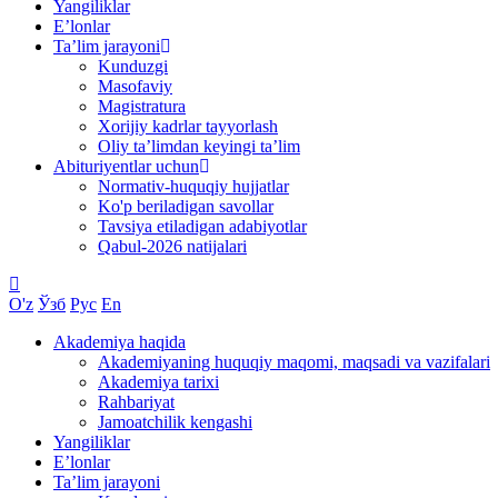
Yangiliklar
E’lonlar
Taʼlim jarayoni
Kunduzgi
Masofaviy
Magistratura
Xorijiy kadrlar tayyorlash
Oliy ta’limdan keyingi ta’lim
Abituriyentlar uchun
Normativ-huquqiy hujjatlar
Ko'p beriladigan savollar
Tavsiya etiladigan adabiyotlar
Qabul-2026 natijalari
O'z
Ўзб
Рус
En
Akademiya haqida
Akademiyaning huquqiy maqomi, maqsadi va vazifalari
Akademiya tarixi
Rahbariyat
Jamoatchilik kengashi
Yangiliklar
E’lonlar
Taʼlim jarayoni