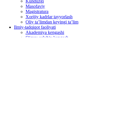
Kunduzgi
Masofaviy
Magistratura
Xorijiy kadrlar tayyorlash
Oliy ta’limdan keyingi ta’lim
Ilmiy-tadqiqot faoliyati
Akademiya kengashi
O‘quv-uslubiy kengash
Ilmiy darajalar beruvchi kengashlar
Hamkorlarimiz
Xalqaro aloqalar
Tarkibiy tuzilmalar
Boshqarmalar
O‘quv-uslubiy boshqarma
Tashkiliy boshqarma
Fakultetlar
Huquqbuzarliklar profilaktikasi faoliyati fakulteti
Jinoyatchilikka qarshi kurashish faoliyati fakulteti
Kiberxavfsizlik va raqamli kriminalistika fakulteti
Maʼmuriy-tashkiliy faoliyat fakulteti
Xorijiy kadrlar bilan ishlash fakulteti
Masofaviy taʼlim fakulteti
Magistratura
Oliy taʼlimdan keyingi taʼlim fakulteti
Kafedralar