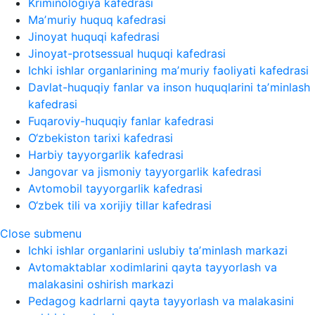
Kriminologiya kafedrasi
Maʼmuriy huquq kafedrasi
Jinoyat huquqi kafedrasi
Jinoyat-protsessual huquqi kafedrasi
Ichki ishlar organlarining maʼmuriy faoliyati kafedrasi
Davlat-huquqiy fanlar va inson huquqlarini taʼminlash
kafedrasi
Fuqaroviy-huquqiy fanlar kafedrasi
O‘zbekiston tarixi kafedrasi
Harbiy tayyorgarlik kafedrasi
Jangovar va jismoniy tayyorgarlik kafedrasi
Avtomobil tayyorgarlik kafedrasi
O‘zbek tili va xorijiy tillar kafedrasi
Close submenu
Ichki ishlar organlarini uslubiy taʼminlash markazi
Avtomaktablar xodimlarini qayta tayyorlash va
malakasini oshirish markazi
Pedagog kadrlarni qayta tayyorlash va malakasini