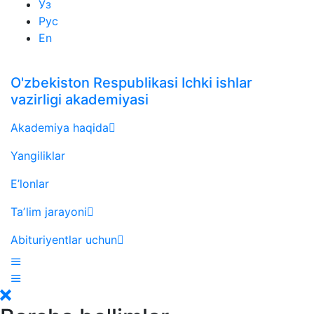
Ўз
Рус
En
O'zbekiston Respublikasi Ichki ishlar
vazirligi akademiyasi
Akademiya haqida
Yangiliklar
E’lonlar
Taʼlim jarayoni
Abituriyentlar uchun