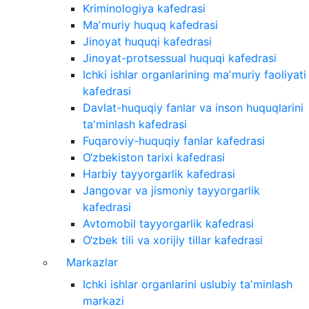
Kriminologiya kafedrasi
Maʼmuriy huquq kafedrasi
Jinoyat huquqi kafedrasi
Jinoyat-protsessual huquqi kafedrasi
Ichki ishlar organlarining maʼmuriy faoliyati
kafedrasi
Davlat-huquqiy fanlar va inson huquqlarini
taʼminlash kafedrasi
Fuqaroviy-huquqiy fanlar kafedrasi
O‘zbekiston tarixi kafedrasi
Harbiy tayyorgarlik kafedrasi
Jangovar va jismoniy tayyorgarlik
kafedrasi
Avtomobil tayyorgarlik kafedrasi
O‘zbek tili va xorijiy tillar kafedrasi
Markazlar
Ichki ishlar organlarini uslubiy taʼminlash
markazi