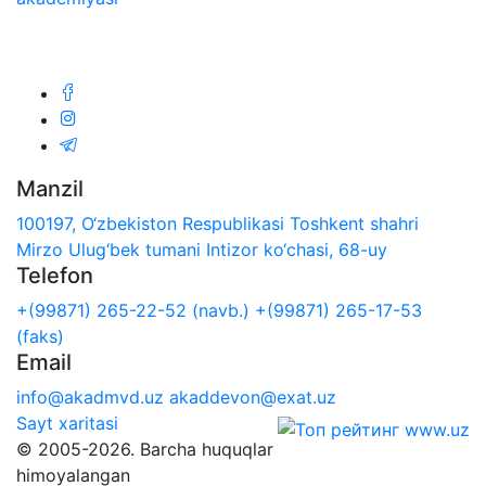
Biz ijtimoiy tarmoqlarda:
Manzil
100197, O‘zbekiston Respublikasi Toshkent shahri
Mirzo Ulug‘bek tumani Intizor ko‘chasi, 68-uy
Telefon
+(99871) 265-22-52 (navb.)
+(99871) 265-17-53
(faks)
Email
info@akadmvd.uz
akaddevon@exat.uz
Sayt xaritasi
© 2005-2026. Barcha huquqlar
himoyalangan