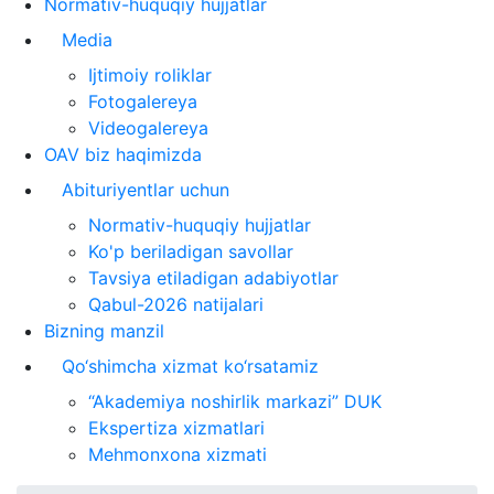
Normativ-huquqiy hujjatlar
Media
Ijtimoiy roliklar
Fotogalereya
Videogalereya
OAV biz haqimizda
Abituriyentlar uchun
Normativ-huquqiy hujjatlar
Ko'p beriladigan savollar
Tavsiya etiladigan adabiyotlar
Qabul-2026 natijalari
Bizning manzil
Qo‘shimcha xizmat ko‘rsatamiz
“Akademiya noshirlik markazi” DUK
Ekspertiza xizmatlari
Mehmonxona xizmati