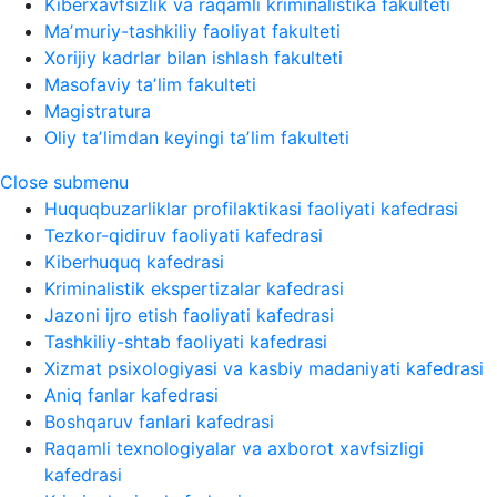
Kiberxavfsizlik va raqamli kriminalistika fakulteti
Maʼmuriy-tashkiliy faoliyat fakulteti
Xorijiy kadrlar bilan ishlash fakulteti
Masofaviy taʼlim fakulteti
Magistratura
Oliy taʼlimdan keyingi taʼlim fakulteti
Close submenu
Huquqbuzarliklar profilaktikasi faoliyati kafedrasi
Tezkor-qidiruv faoliyati kafedrasi
Kiberhuquq kafedrasi
Kriminalistik ekspertizalar kafedrasi
Jazoni ijro etish faoliyati kafedrasi
Tashkiliy-shtab faoliyati kafedrasi
Xizmat psixologiyasi va kasbiy madaniyati kafedrasi
Aniq fanlar kafedrasi
Boshqaruv fanlari kafedrasi
Raqamli texnologiyalar va axborot xavfsizligi
kafedrasi