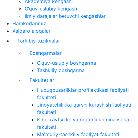
Akademiya kengashi
O‘quv-uslubiy kengash
Ilmiy darajalar beruvchi kengashlar
Hamkorlarimiz
Xalqaro aloqalar
Tarkibiy tuzilmalar
Boshqarmalar
O‘quv-uslubiy boshqarma
Tashkiliy boshqarma
Fakultetlar
Huquqbuzarliklar profilaktikasi faoliyati
fakulteti
Jinoyatchilikka qarshi kurashish faoliyati
fakulteti
Kiberxavfsizlik va raqamli kriminalistika
fakulteti
Maʼmuriy-tashkiliy faoliyat fakulteti