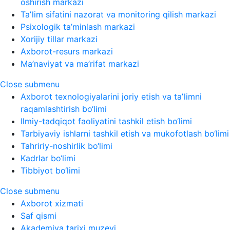
oshirish markazi
Taʼlim sifatini nazorat va monitoring qilish markazi
Psixologik ta’minlash markazi
Xorijiy tillar markazi
Axborot-resurs markazi
Ma’naviyat va ma’rifat markazi
Close submenu
Axborot texnologiyalarini joriy etish va taʼlimni
raqamlashtirish bo‘limi
Ilmiy-tadqiqot faoliyatini tashkil etish bo‘limi
Tarbiyaviy ishlarni tashkil etish va mukofotlash bo‘limi
Tahririy-noshirlik bo‘limi
Kadrlar bo‘limi
Tibbiyot bo‘limi
Close submenu
Axborot xizmati
Saf qismi
Akademiya tarixi muzeyi