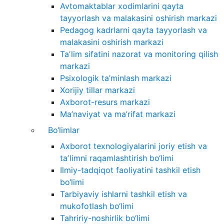
Avtomaktablar xodimlarini qayta
tayyorlash va malakasini oshirish markazi
Pedagog kadrlarni qayta tayyorlash va
malakasini oshirish markazi
Taʼlim sifatini nazorat va monitoring qilish
markazi
Psixologik ta’minlash markazi
Xorijiy tillar markazi
Axborot-resurs markazi
Ma’naviyat va ma’rifat markazi
Bo‘limlar
Axborot texnologiyalarini joriy etish va
taʼlimni raqamlashtirish bo‘limi
Ilmiy-tadqiqot faoliyatini tashkil etish
bo‘limi
Tarbiyaviy ishlarni tashkil etish va
mukofotlash bo‘limi
Tahririy-noshirlik bo‘limi