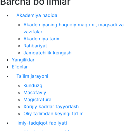
Barcha bo'limlar
Akademiya haqida
Akademiyaning huquqiy maqomi, maqsadi va
vazifalari
Akademiya tarixi
Rahbariyat
Jamoatchilik kengashi
Yangiliklar
E’lonlar
Taʼlim jarayoni
Kunduzgi
Masofaviy
Magistratura
Xorijiy kadrlar tayyorlash
Oliy ta’limdan keyingi ta’lim
Ilmiy-tadqiqot faoliyati