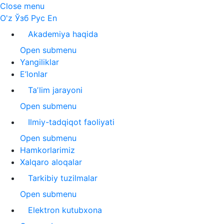
Close menu
O'z
Ўзб
Рус
En
Akademiya haqida
Open submenu
Yangiliklar
E’lonlar
Taʼlim jarayoni
Open submenu
Ilmiy-tadqiqot faoliyati
Open submenu
Hamkorlarimiz
Xalqaro aloqalar
Tarkibiy tuzilmalar
Open submenu
Elektron kutubxona