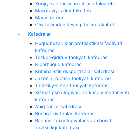
Xorijiy kadrlar bilan ishlash fakulteti
Masofaviy taʼlim fakulteti
Magistratura
Oliy taʼlimdan keyingi taʼlim fakulteti
Kafedralar
Huquqbuzarliklar profilaktikasi faoliyati
kafedrasi
Tezkor-qidiruv faoliyati kafedrasi
Kiberhuquq kafedrasi
Kriminalistik ekspertizalar kafedrasi
Jazoni ijro etish faoliyati kafedrasi
Tashkiliy-shtab faoliyati kafedrasi
Xizmat psixologiyasi va kasbiy madaniyati
kafedrasi
Aniq fanlar kafedrasi
Boshqaruv fanlari kafedrasi
Raqamli texnologiyalar va axborot
xavfsizligi kafedrasi