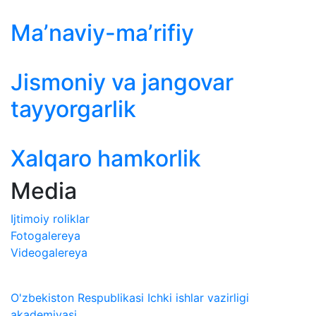
Maʼnaviy-maʼrifiy
Jismoniy va jangovar
tayyorgarlik
Xalqaro hamkorlik
Media
Ijtimoiy roliklar
Fotogalereya
Videogalereya
O'zbekiston Respublikasi Ichki ishlar vazirligi
akademiyasi