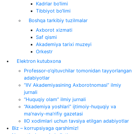
Kadrlar bo‘limi
Tibbiyot bo‘limi
Boshqa tarkibiy tuzilmalar
Axborot xizmati
Saf qismi
Akademiya tarixi muzeyi
Orkestr
Elektron kutubxona
Professor-o‘qituvchilar tomonidan tayyorlangan
adabiyotlar
“IIV Akademiyasining Axborotnomasi” ilmiy
jurnali
“Huquqiy olam” ilmiy jurnali
“Akademiya yoshlari” ijtimoiy-huquqiy va
ma’naviy-ma’rifiy gazetasi
IIO xodimlari uchun tavsiya etilgan adabiyotlar
Biz – korrupsiyaga qarshimiz!