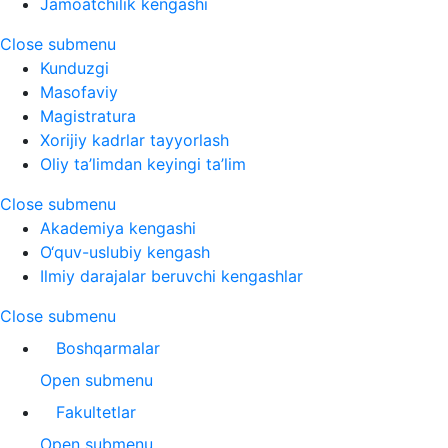
Jamoatchilik kengashi
Close submenu
Kunduzgi
Masofaviy
Magistratura
Xorijiy kadrlar tayyorlash
Oliy ta’limdan keyingi ta’lim
Close submenu
Akademiya kengashi
O‘quv-uslubiy kengash
Ilmiy darajalar beruvchi kengashlar
Close submenu
Boshqarmalar
Open submenu
Fakultetlar
Open submenu