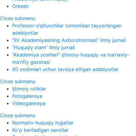
Orkestr
Close submenu
Professor-o‘qituvchilar tomonidan tayyorlangan
adabiyotlar
“IIV Akademiyasining Axborotnomasi” ilmiy jurnali
“Huquqiy olam” ilmiy jurnali
“Akademiya yoshlari” ijtimoiy-huquqiy va ma’naviy-
ma’rifiy gazetasi
IIO xodimlari uchun tavsiya etilgan adabiyotlar
Close submenu
Ijtimoiy roliklar
Fotogalereya
Videogalereya
Close submenu
Normativ-huquqiy hujjatlar
Ko'p beriladigan savollar