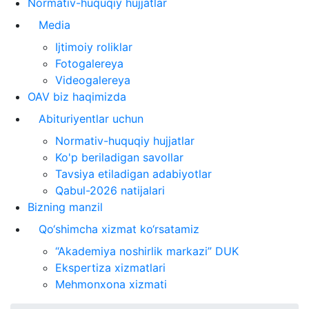
Normativ-huquqiy hujjatlar
Media
Ijtimoiy roliklar
Fotogalereya
Videogalereya
OAV biz haqimizda
Abituriyentlar uchun
Normativ-huquqiy hujjatlar
Ko'p beriladigan savollar
Tavsiya etiladigan adabiyotlar
Qabul-2026 natijalari
Bizning manzil
Qo‘shimcha xizmat ko‘rsatamiz
“Akademiya noshirlik markazi” DUK
Ekspertiza xizmatlari
Mehmonxona xizmati