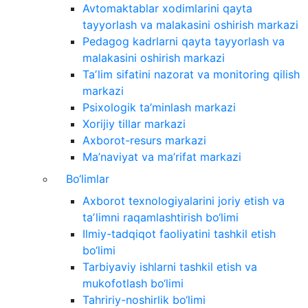
Avtomaktablar xodimlarini qayta
tayyorlash va malakasini oshirish markazi
Pedagog kadrlarni qayta tayyorlash va
malakasini oshirish markazi
Taʼlim sifatini nazorat va monitoring qilish
markazi
Psixologik ta’minlash markazi
Xorijiy tillar markazi
Axborot-resurs markazi
Ma’naviyat va ma’rifat markazi
Bo‘limlar
Axborot texnologiyalarini joriy etish va
taʼlimni raqamlashtirish bo‘limi
Ilmiy-tadqiqot faoliyatini tashkil etish
bo‘limi
Tarbiyaviy ishlarni tashkil etish va
mukofotlash bo‘limi
Tahririy-noshirlik bo‘limi