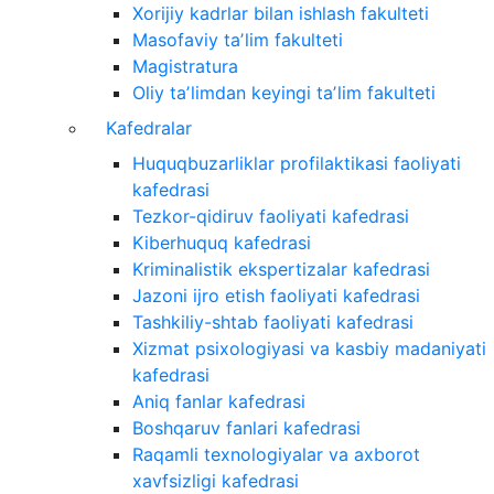
Xorijiy kadrlar bilan ishlash fakulteti
Masofaviy taʼlim fakulteti
Magistratura
Oliy taʼlimdan keyingi taʼlim fakulteti
Kafedralar
Huquqbuzarliklar profilaktikasi faoliyati
kafedrasi
Tezkor-qidiruv faoliyati kafedrasi
Kiberhuquq kafedrasi
Kriminalistik ekspertizalar kafedrasi
Jazoni ijro etish faoliyati kafedrasi
Tashkiliy-shtab faoliyati kafedrasi
Xizmat psixologiyasi va kasbiy madaniyati
kafedrasi
Aniq fanlar kafedrasi
Boshqaruv fanlari kafedrasi
Raqamli texnologiyalar va axborot
xavfsizligi kafedrasi