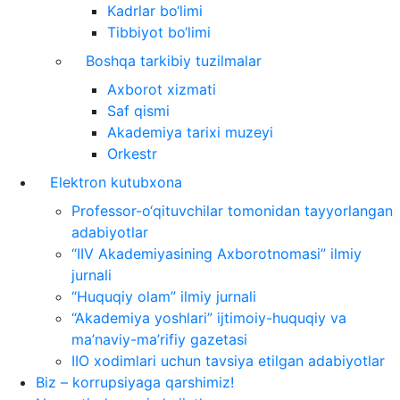
Kadrlar bo‘limi
Tibbiyot bo‘limi
Boshqa tarkibiy tuzilmalar
Axborot xizmati
Saf qismi
Akademiya tarixi muzeyi
Orkestr
Elektron kutubxona
Professor-o‘qituvchilar tomonidan tayyorlangan
adabiyotlar
“IIV Akademiyasining Axborotnomasi” ilmiy
jurnali
“Huquqiy olam” ilmiy jurnali
“Akademiya yoshlari” ijtimoiy-huquqiy va
ma’naviy-ma’rifiy gazetasi
IIO xodimlari uchun tavsiya etilgan adabiyotlar
Biz – korrupsiyaga qarshimiz!