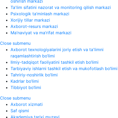
oshirish markazi
Taʼlim sifatini nazorat va monitoring qilish markazi
Psixologik ta’minlash markazi
Xorijiy tillar markazi
Axborot-resurs markazi
Ma’naviyat va ma’rifat markazi
Close submenu
Axborot texnologiyalarini joriy etish va taʼlimni
raqamlashtirish bo‘limi
Ilmiy-tadqiqot faoliyatini tashkil etish bo‘limi
Tarbiyaviy ishlarni tashkil etish va mukofotlash bo‘limi
Tahririy-noshirlik bo‘limi
Kadrlar bo‘limi
Tibbiyot bo‘limi
Close submenu
Axborot xizmati
Saf qismi
Akademiya tarixi muzeyi