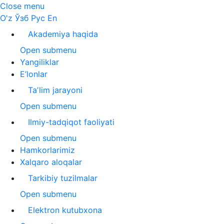
Close menu
O'z
Ўзб
Рус
En
Akademiya haqida
Open submenu
Yangiliklar
E’lonlar
Taʼlim jarayoni
Open submenu
Ilmiy-tadqiqot faoliyati
Open submenu
Hamkorlarimiz
Xalqaro aloqalar
Tarkibiy tuzilmalar
Open submenu
Elektron kutubxona