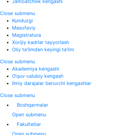
Jamoatchilik kengashi
Close submenu
Kunduzgi
Masofaviy
Magistratura
Xorijiy kadrlar tayyorlash
Oliy ta’limdan keyingi ta’lim
Close submenu
Akademiya kengashi
O‘quv-uslubiy kengash
Ilmiy darajalar beruvchi kengashlar
Close submenu
Boshqarmalar
Open submenu
Fakultetlar
Open submenu