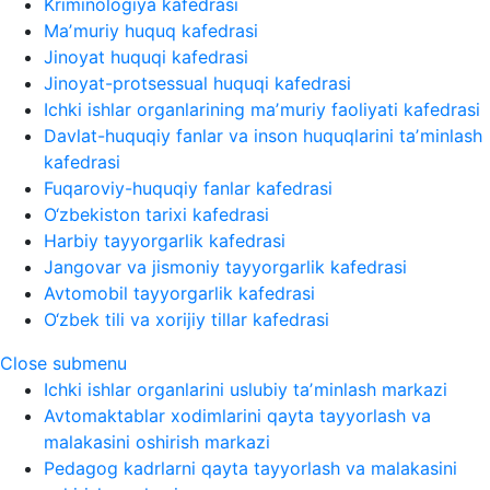
Kriminologiya kafedrasi
Maʼmuriy huquq kafedrasi
Jinoyat huquqi kafedrasi
Jinoyat-protsessual huquqi kafedrasi
Ichki ishlar organlarining maʼmuriy faoliyati kafedrasi
Davlat-huquqiy fanlar va inson huquqlarini taʼminlash
kafedrasi
Fuqaroviy-huquqiy fanlar kafedrasi
O‘zbekiston tarixi kafedrasi
Harbiy tayyorgarlik kafedrasi
Jangovar va jismoniy tayyorgarlik kafedrasi
Avtomobil tayyorgarlik kafedrasi
O‘zbek tili va xorijiy tillar kafedrasi
Close submenu
Ichki ishlar organlarini uslubiy taʼminlash markazi
Avtomaktablar xodimlarini qayta tayyorlash va
malakasini oshirish markazi
Pedagog kadrlarni qayta tayyorlash va malakasini