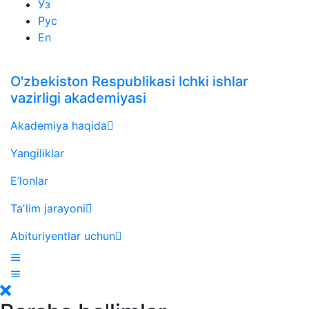
Ўз
Рус
En
O'zbekiston Respublikasi Ichki ishlar
vazirligi akademiyasi
Akademiya haqida
Yangiliklar
E’lonlar
Taʼlim jarayoni
Abituriyentlar uchun