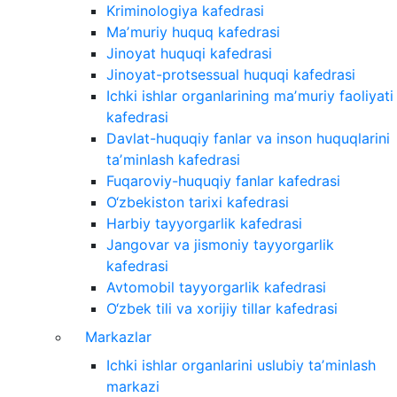
Kriminologiya kafedrasi
Maʼmuriy huquq kafedrasi
Jinoyat huquqi kafedrasi
Jinoyat-protsessual huquqi kafedrasi
Ichki ishlar organlarining maʼmuriy faoliyati
kafedrasi
Davlat-huquqiy fanlar va inson huquqlarini
taʼminlash kafedrasi
Fuqaroviy-huquqiy fanlar kafedrasi
O‘zbekiston tarixi kafedrasi
Harbiy tayyorgarlik kafedrasi
Jangovar va jismoniy tayyorgarlik
kafedrasi
Avtomobil tayyorgarlik kafedrasi
O‘zbek tili va xorijiy tillar kafedrasi
Markazlar
Ichki ishlar organlarini uslubiy taʼminlash
markazi