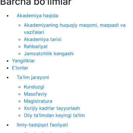
Barcha bo'limlar
Akademiya haqida
Akademiyaning huquqiy maqomi, maqsadi va
vazifalari
Akademiya tarixi
Rahbariyat
Jamoatchilik kengashi
Yangiliklar
E’lonlar
Taʼlim jarayoni
Kunduzgi
Masofaviy
Magistratura
Xorijiy kadrlar tayyorlash
Oliy ta’limdan keyingi ta’lim
Ilmiy-tadqiqot faoliyati