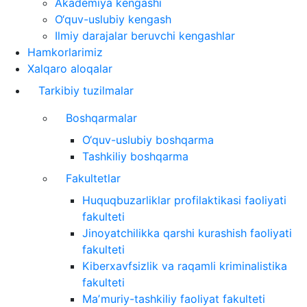
Akademiya kengashi
O‘quv-uslubiy kengash
Ilmiy darajalar beruvchi kengashlar
Hamkorlarimiz
Xalqaro aloqalar
Tarkibiy tuzilmalar
Boshqarmalar
O‘quv-uslubiy boshqarma
Tashkiliy boshqarma
Fakultetlar
Huquqbuzarliklar profilaktikasi faoliyati
fakulteti
Jinoyatchilikka qarshi kurashish faoliyati
fakulteti
Kiberxavfsizlik va raqamli kriminalistika
fakulteti
Maʼmuriy-tashkiliy faoliyat fakulteti