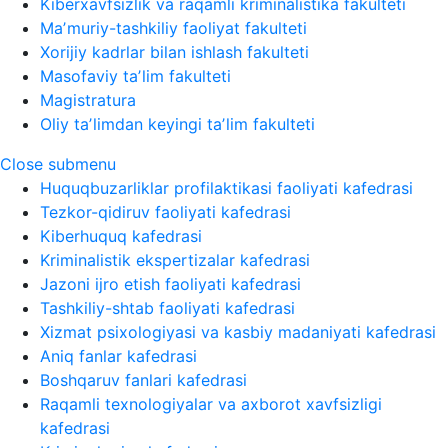
Kiberxavfsizlik va raqamli kriminalistika fakulteti
Maʼmuriy-tashkiliy faoliyat fakulteti
Xorijiy kadrlar bilan ishlash fakulteti
Masofaviy taʼlim fakulteti
Magistratura
Oliy taʼlimdan keyingi taʼlim fakulteti
Close submenu
Huquqbuzarliklar profilaktikasi faoliyati kafedrasi
Tezkor-qidiruv faoliyati kafedrasi
Kiberhuquq kafedrasi
Kriminalistik ekspertizalar kafedrasi
Jazoni ijro etish faoliyati kafedrasi
Tashkiliy-shtab faoliyati kafedrasi
Xizmat psixologiyasi va kasbiy madaniyati kafedrasi
Aniq fanlar kafedrasi
Boshqaruv fanlari kafedrasi
Raqamli texnologiyalar va axborot xavfsizligi
kafedrasi