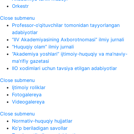
Orkestr
Close submenu
Professor-o‘qituvchilar tomonidan tayyorlangan
adabiyotlar
“IIV Akademiyasining Axborotnomasi” ilmiy jurnali
“Huquqiy olam” ilmiy jurnali
“Akademiya yoshlari” ijtimoiy-huquqiy va ma’naviy-
ma’rifiy gazetasi
IIO xodimlari uchun tavsiya etilgan adabiyotlar
Close submenu
Ijtimoiy roliklar
Fotogalereya
Videogalereya
Close submenu
Normativ-huquqiy hujjatlar
Ko'p beriladigan savollar