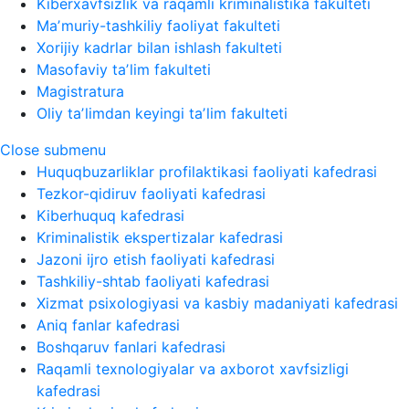
Kiberxavfsizlik va raqamli kriminalistika fakulteti
Maʼmuriy-tashkiliy faoliyat fakulteti
Xorijiy kadrlar bilan ishlash fakulteti
Masofaviy taʼlim fakulteti
Magistratura
Oliy taʼlimdan keyingi taʼlim fakulteti
Close submenu
Huquqbuzarliklar profilaktikasi faoliyati kafedrasi
Tezkor-qidiruv faoliyati kafedrasi
Kiberhuquq kafedrasi
Kriminalistik ekspertizalar kafedrasi
Jazoni ijro etish faoliyati kafedrasi
Tashkiliy-shtab faoliyati kafedrasi
Xizmat psixologiyasi va kasbiy madaniyati kafedrasi
Aniq fanlar kafedrasi
Boshqaruv fanlari kafedrasi
Raqamli texnologiyalar va axborot xavfsizligi
kafedrasi