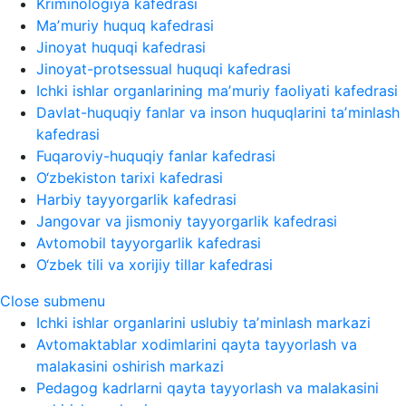
Kriminologiya kafedrasi
Maʼmuriy huquq kafedrasi
Jinoyat huquqi kafedrasi
Jinoyat-protsessual huquqi kafedrasi
Ichki ishlar organlarining maʼmuriy faoliyati kafedrasi
Davlat-huquqiy fanlar va inson huquqlarini taʼminlash
kafedrasi
Fuqaroviy-huquqiy fanlar kafedrasi
O‘zbekiston tarixi kafedrasi
Harbiy tayyorgarlik kafedrasi
Jangovar va jismoniy tayyorgarlik kafedrasi
Avtomobil tayyorgarlik kafedrasi
O‘zbek tili va xorijiy tillar kafedrasi
Close submenu
Ichki ishlar organlarini uslubiy taʼminlash markazi
Avtomaktablar xodimlarini qayta tayyorlash va
malakasini oshirish markazi
Pedagog kadrlarni qayta tayyorlash va malakasini