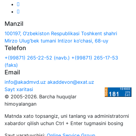
Manzil
100197, O‘zbekiston Respublikasi Toshkent shahri
Mirzo Ulug‘bek tumani Intizor ko‘chasi, 68-uy
Telefon
+(99871) 265-22-52 (navb.)
+(99871) 265-17-53
(faks)
Email
info@akadmvd.uz
akaddevon@exat.uz
Sayt xaritasi
© 2005-2026. Barcha huquqlar
himoyalangan
Matnda xato topsangiz, uni tanlang va administratorni
xabardor qilish uchun Ctrl + Enter tugmasini bosing
Sayt yaratuvchisi:
Online Service Group