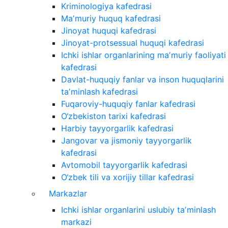
Kriminologiya kafedrasi
Maʼmuriy huquq kafedrasi
Jinoyat huquqi kafedrasi
Jinoyat-protsessual huquqi kafedrasi
Ichki ishlar organlarining maʼmuriy faoliyati
kafedrasi
Davlat-huquqiy fanlar va inson huquqlarini
taʼminlash kafedrasi
Fuqaroviy-huquqiy fanlar kafedrasi
O‘zbekiston tarixi kafedrasi
Harbiy tayyorgarlik kafedrasi
Jangovar va jismoniy tayyorgarlik
kafedrasi
Avtomobil tayyorgarlik kafedrasi
O‘zbek tili va xorijiy tillar kafedrasi
Markazlar
Ichki ishlar organlarini uslubiy taʼminlash
markazi