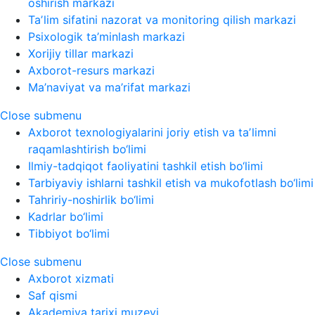
oshirish markazi
Taʼlim sifatini nazorat va monitoring qilish markazi
Psixologik ta’minlash markazi
Xorijiy tillar markazi
Axborot-resurs markazi
Ma’naviyat va ma’rifat markazi
Close submenu
Axborot texnologiyalarini joriy etish va taʼlimni
raqamlashtirish bo‘limi
Ilmiy-tadqiqot faoliyatini tashkil etish bo‘limi
Tarbiyaviy ishlarni tashkil etish va mukofotlash bo‘limi
Tahririy-noshirlik bo‘limi
Kadrlar bo‘limi
Tibbiyot bo‘limi
Close submenu
Axborot xizmati
Saf qismi
Akademiya tarixi muzeyi