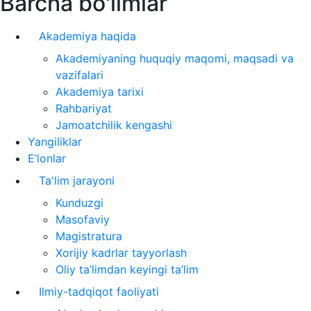
Barcha bo'limlar
Akademiya haqida
Akademiyaning huquqiy maqomi, maqsadi va
vazifalari
Akademiya tarixi
Rahbariyat
Jamoatchilik kengashi
Yangiliklar
E’lonlar
Taʼlim jarayoni
Kunduzgi
Masofaviy
Magistratura
Xorijiy kadrlar tayyorlash
Oliy ta’limdan keyingi ta’lim
Ilmiy-tadqiqot faoliyati