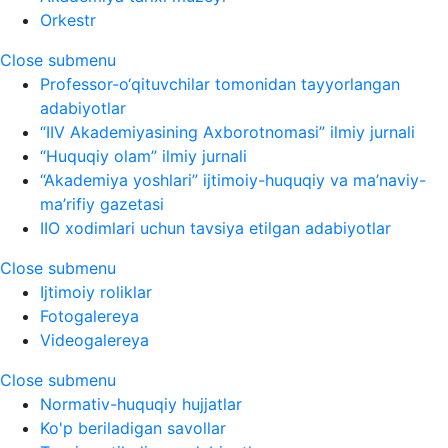
Orkestr
Close submenu
Professor-o‘qituvchilar tomonidan tayyorlangan
adabiyotlar
“IIV Akademiyasining Axborotnomasi” ilmiy jurnali
“Huquqiy olam” ilmiy jurnali
“Akademiya yoshlari” ijtimoiy-huquqiy va ma’naviy-
ma’rifiy gazetasi
IIO xodimlari uchun tavsiya etilgan adabiyotlar
Close submenu
Ijtimoiy roliklar
Fotogalereya
Videogalereya
Close submenu
Normativ-huquqiy hujjatlar
Ko'p beriladigan savollar