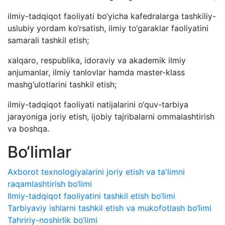
ilmiy-tadqiqot faoliyati bo‘yicha kafedralarga tashkiliy-
uslubiy yordam ko‘rsatish, ilmiy to‘garaklar faoliyatini
samarali tashkil etish;
xalqaro, respublika, idoraviy va akademik ilmiy
anjumanlar, ilmiy tanlovlar hamda master-klass
mashg‘ulotlarini tashkil etish;
ilmiy-tadqiqot faoliyati natijalarini o‘quv-tarbiya
jarayoniga joriy etish, ijobiy tajribalarni ommalashtirish
va boshqa.
Bo‘limlar
Axborot texnologiyalarini joriy etish va taʼlimni
raqamlashtirish bo‘limi
Ilmiy-tadqiqot faoliyatini tashkil etish bo‘limi
Tarbiyaviy ishlarni tashkil etish va mukofotlash bo‘limi
Tahririy-noshirlik bo‘limi