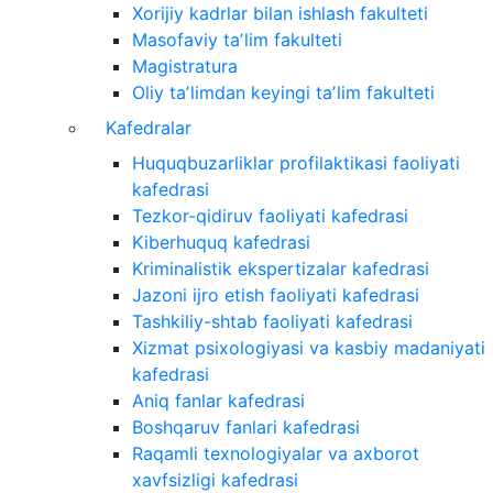
Xorijiy kadrlar bilan ishlash fakulteti
Masofaviy taʼlim fakulteti
Magistratura
Oliy taʼlimdan keyingi taʼlim fakulteti
Kafedralar
Huquqbuzarliklar profilaktikasi faoliyati
kafedrasi
Tezkor-qidiruv faoliyati kafedrasi
Kiberhuquq kafedrasi
Kriminalistik ekspertizalar kafedrasi
Jazoni ijro etish faoliyati kafedrasi
Tashkiliy-shtab faoliyati kafedrasi
Xizmat psixologiyasi va kasbiy madaniyati
kafedrasi
Aniq fanlar kafedrasi
Boshqaruv fanlari kafedrasi
Raqamli texnologiyalar va axborot
xavfsizligi kafedrasi