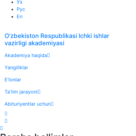
Ўз
Рус
En
O'zbekiston Respublikasi Ichki ishlar
vazirligi akademiyasi
Akademiya haqida
Yangiliklar
E’lonlar
Taʼlim jarayoni
Abituriyentlar uchun