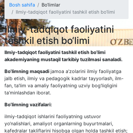
Bosh sahifa
Bo‘limlar
Ilmiy-tadqiqot faoliyatini tashkil etish bo‘limi
Ilmiy-tadqiqot faoliyatini
tashkil etish bo‘limi
Ilmiy-tadqiqot faoliyatini tashkil etish bo‘limi
akademiyaning mustaqil tarkibiy tuzilmasi sanaladi.
Bo‘limning maqsadi
jamoa a’zolarini ilmiy faoliyatga
jalb etish, ilmiy va pedagogik kadrlar tayyorlash, ilm-
fan, ta’lim va amaliy faoliyatning uzviy bog‘liqligini
ta’minlashdan iborat.
Bo‘limning vazifalari:
ilmiy-tadqiqot ishlarini faoliyatning ustuvor
yo‘nalishlari, amaliyot organlarning buyurtmalari,
kafedralar takliflarini hisobga olgan holda tashkil etish;