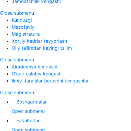
Jamoatchilik kengashi
Close submenu
Kunduzgi
Masofaviy
Magistratura
Xorijiy kadrlar tayyorlash
Oliy ta’limdan keyingi ta’lim
Close submenu
Akademiya kengashi
O‘quv-uslubiy kengash
Ilmiy darajalar beruvchi kengashlar
Close submenu
Boshqarmalar
Open submenu
Fakultetlar
Open submenu