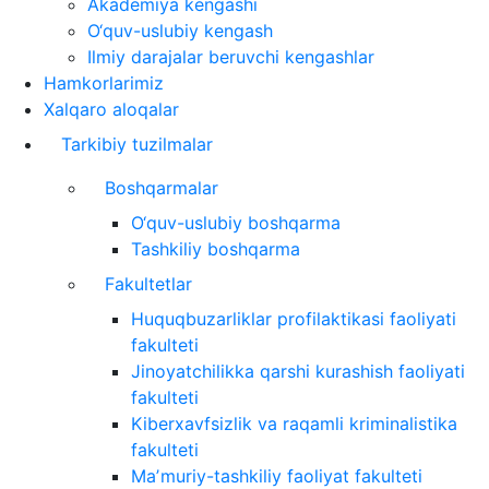
Akademiya kengashi
O‘quv-uslubiy kengash
Ilmiy darajalar beruvchi kengashlar
Hamkorlarimiz
Xalqaro aloqalar
Tarkibiy tuzilmalar
Boshqarmalar
O‘quv-uslubiy boshqarma
Tashkiliy boshqarma
Fakultetlar
Huquqbuzarliklar profilaktikasi faoliyati
fakulteti
Jinoyatchilikka qarshi kurashish faoliyati
fakulteti
Kiberxavfsizlik va raqamli kriminalistika
fakulteti
Maʼmuriy-tashkiliy faoliyat fakulteti