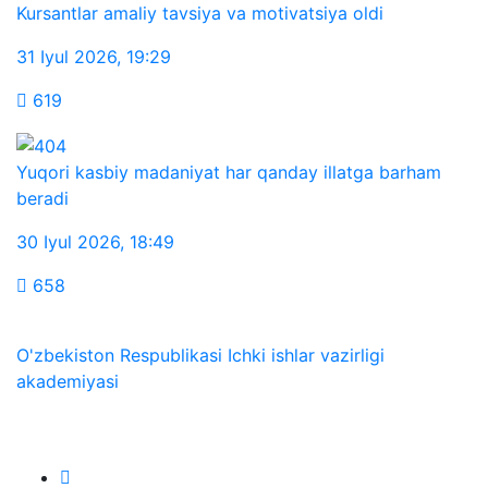
Kursantlar amaliy tavsiya va motivatsiya oldi
31 Iyul 2026
,
19:29
619
Yuqori kasbiy madaniyat har qanday illatga barham
beradi
30 Iyul 2026
,
18:49
658
O'zbekiston Respublikasi Ichki ishlar vazirligi
akademiyasi
Biz ijtimoiy tarmoqlarda: