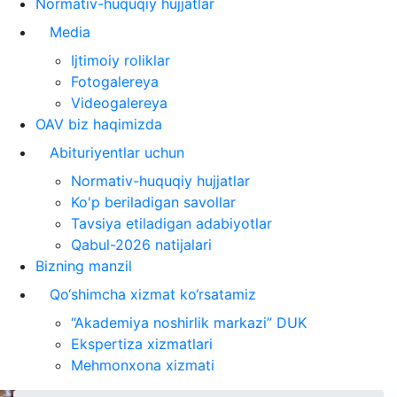
Normativ-huquqiy hujjatlar
Media
Ijtimoiy roliklar
Fotogalereya
Videogalereya
OAV biz haqimizda
Abituriyentlar uchun
Normativ-huquqiy hujjatlar
Ko'p beriladigan savollar
Tavsiya etiladigan adabiyotlar
Qabul-2026 natijalari
Bizning manzil
Qo‘shimcha xizmat ko‘rsatamiz
“Akademiya noshirlik markazi” DUK
Ekspertiza xizmatlari
Mehmonxona xizmati