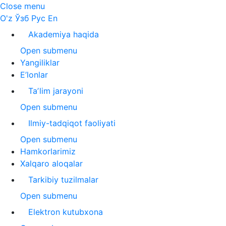
Close menu
O'z
Ўзб
Рус
En
Akademiya haqida
Open submenu
Yangiliklar
E’lonlar
Taʼlim jarayoni
Open submenu
Ilmiy-tadqiqot faoliyati
Open submenu
Hamkorlarimiz
Xalqaro aloqalar
Tarkibiy tuzilmalar
Open submenu
Elektron kutubxona