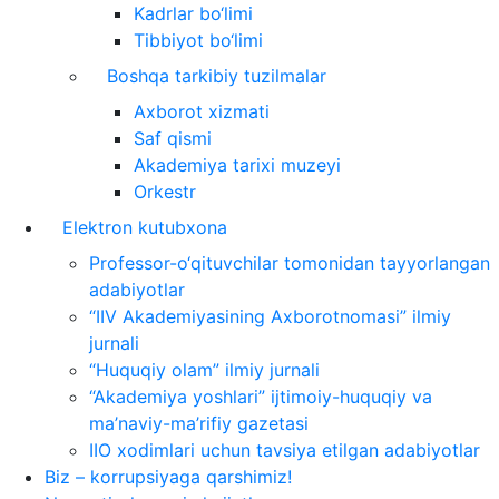
Kadrlar bo‘limi
Tibbiyot bo‘limi
Boshqa tarkibiy tuzilmalar
Axborot xizmati
Saf qismi
Akademiya tarixi muzeyi
Orkestr
Elektron kutubxona
Professor-o‘qituvchilar tomonidan tayyorlangan
adabiyotlar
“IIV Akademiyasining Axborotnomasi” ilmiy
jurnali
“Huquqiy olam” ilmiy jurnali
“Akademiya yoshlari” ijtimoiy-huquqiy va
ma’naviy-ma’rifiy gazetasi
IIO xodimlari uchun tavsiya etilgan adabiyotlar
Biz – korrupsiyaga qarshimiz!