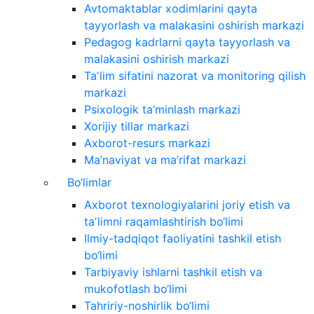
Avtomaktablar xodimlarini qayta
tayyorlash va malakasini oshirish markazi
Pedagog kadrlarni qayta tayyorlash va
malakasini oshirish markazi
Taʼlim sifatini nazorat va monitoring qilish
markazi
Psixologik ta’minlash markazi
Xorijiy tillar markazi
Axborot-resurs markazi
Ma’naviyat va ma’rifat markazi
Bo‘limlar
Axborot texnologiyalarini joriy etish va
taʼlimni raqamlashtirish bo‘limi
Ilmiy-tadqiqot faoliyatini tashkil etish
bo‘limi
Tarbiyaviy ishlarni tashkil etish va
mukofotlash bo‘limi
Tahririy-noshirlik bo‘limi