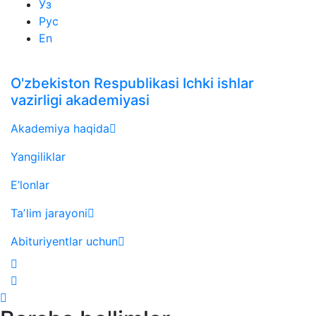
Ўз
Рус
En
O'zbekiston Respublikasi Ichki ishlar
vazirligi akademiyasi
Akademiya haqida
Yangiliklar
E’lonlar
Taʼlim jarayoni
Abituriyentlar uchun