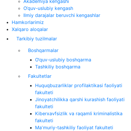
Akademiya kengashi
O‘quv-uslubiy kengash
Ilmiy darajalar beruvchi kengashlar
Hamkorlarimiz
Xalqaro aloqalar
Tarkibiy tuzilmalar
Boshqarmalar
O‘quv-uslubiy boshqarma
Tashkiliy boshqarma
Fakultetlar
Huquqbuzarliklar profilaktikasi faoliyati
fakulteti
Jinoyatchilikka qarshi kurashish faoliyati
fakulteti
Kiberxavfsizlik va raqamli kriminalistika
fakulteti
Maʼmuriy-tashkiliy faoliyat fakulteti