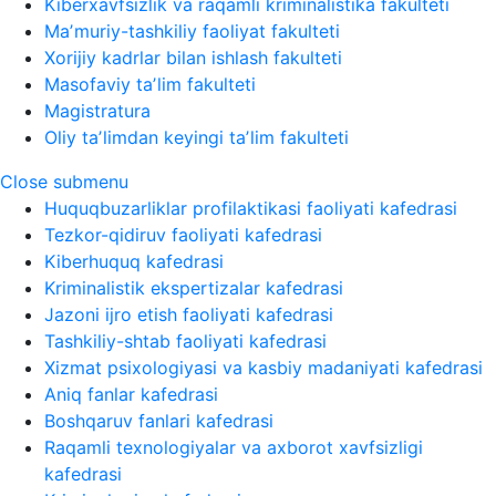
Kiberxavfsizlik va raqamli kriminalistika fakulteti
Maʼmuriy-tashkiliy faoliyat fakulteti
Xorijiy kadrlar bilan ishlash fakulteti
Masofaviy taʼlim fakulteti
Magistratura
Oliy taʼlimdan keyingi taʼlim fakulteti
Close submenu
Huquqbuzarliklar profilaktikasi faoliyati kafedrasi
Tezkor-qidiruv faoliyati kafedrasi
Kiberhuquq kafedrasi
Kriminalistik ekspertizalar kafedrasi
Jazoni ijro etish faoliyati kafedrasi
Tashkiliy-shtab faoliyati kafedrasi
Xizmat psixologiyasi va kasbiy madaniyati kafedrasi
Aniq fanlar kafedrasi
Boshqaruv fanlari kafedrasi
Raqamli texnologiyalar va axborot xavfsizligi
kafedrasi