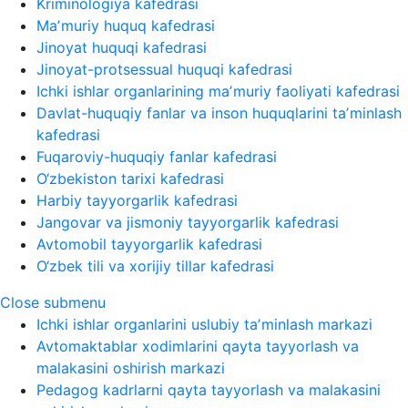
Kriminologiya kafedrasi
Maʼmuriy huquq kafedrasi
Jinoyat huquqi kafedrasi
Jinoyat-protsessual huquqi kafedrasi
Ichki ishlar organlarining maʼmuriy faoliyati kafedrasi
Davlat-huquqiy fanlar va inson huquqlarini taʼminlash
kafedrasi
Fuqaroviy-huquqiy fanlar kafedrasi
O‘zbekiston tarixi kafedrasi
Harbiy tayyorgarlik kafedrasi
Jangovar va jismoniy tayyorgarlik kafedrasi
Avtomobil tayyorgarlik kafedrasi
O‘zbek tili va xorijiy tillar kafedrasi
Close submenu
Ichki ishlar organlarini uslubiy taʼminlash markazi
Avtomaktablar xodimlarini qayta tayyorlash va
malakasini oshirish markazi
Pedagog kadrlarni qayta tayyorlash va malakasini