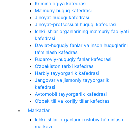
Kriminologiya kafedrasi
Maʼmuriy huquq kafedrasi
Jinoyat huquqi kafedrasi
Jinoyat-protsessual huquqi kafedrasi
Ichki ishlar organlarining maʼmuriy faoliyati
kafedrasi
Davlat-huquqiy fanlar va inson huquqlarini
taʼminlash kafedrasi
Fuqaroviy-huquqiy fanlar kafedrasi
O‘zbekiston tarixi kafedrasi
Harbiy tayyorgarlik kafedrasi
Jangovar va jismoniy tayyorgarlik
kafedrasi
Avtomobil tayyorgarlik kafedrasi
O‘zbek tili va xorijiy tillar kafedrasi
Markazlar
Ichki ishlar organlarini uslubiy taʼminlash
markazi