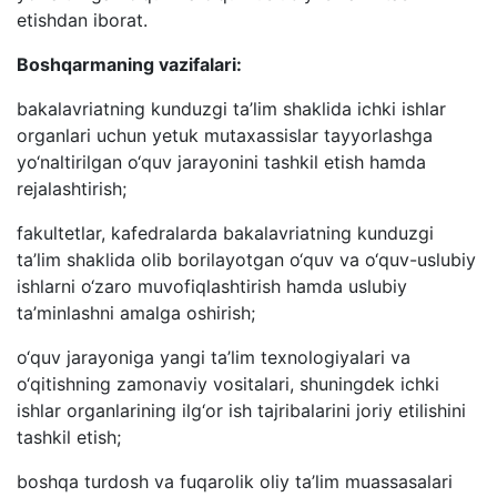
etishdan iborat.
Boshqarmaning vazifalari:
bakalavriatning kunduzgi ta’lim shaklida ichki ishlar
organlari uchun yetuk mutaxassislar tayyorlashga
yo‘naltirilgan o‘quv jarayonini tashkil etish hamda
rejalashtirish;
fakultetlar, kafedralarda bakalavriatning kunduzgi
ta’lim shaklida olib borilayotgan o‘quv va o‘quv-uslubiy
ishlarni o‘zaro muvofiqlashtirish hamda uslubiy
ta’minlashni amalga oshirish;
o‘quv jarayoniga yangi ta’lim texnologiyalari va
o‘qitishning zamonaviy vositalari, shuningdek ichki
ishlar organlarining ilg‘or ish tajribalarini joriy etilishini
tashkil etish;
boshqa turdosh va fuqarolik oliy ta’lim muassasalari