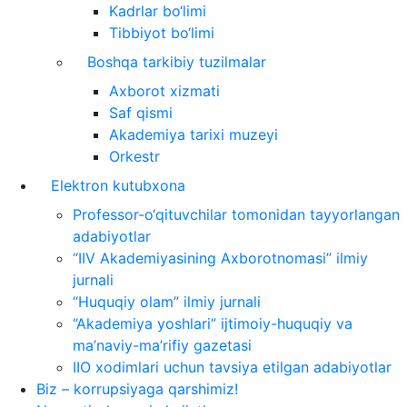
Kadrlar bo‘limi
Tibbiyot bo‘limi
Boshqa tarkibiy tuzilmalar
Axborot xizmati
Saf qismi
Akademiya tarixi muzeyi
Orkestr
Elektron kutubxona
Professor-o‘qituvchilar tomonidan tayyorlangan
adabiyotlar
“IIV Akademiyasining Axborotnomasi” ilmiy
jurnali
“Huquqiy olam” ilmiy jurnali
“Akademiya yoshlari” ijtimoiy-huquqiy va
ma’naviy-ma’rifiy gazetasi
IIO xodimlari uchun tavsiya etilgan adabiyotlar
Biz – korrupsiyaga qarshimiz!