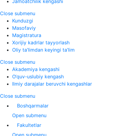
Jamoatchilik kengashi
Close submenu
Kunduzgi
Masofaviy
Magistratura
Xorijiy kadrlar tayyorlash
Oliy ta’limdan keyingi ta’lim
Close submenu
Akademiya kengashi
O‘quv-uslubiy kengash
Ilmiy darajalar beruvchi kengashlar
Close submenu
Boshqarmalar
Open submenu
Fakultetlar
Open submenu