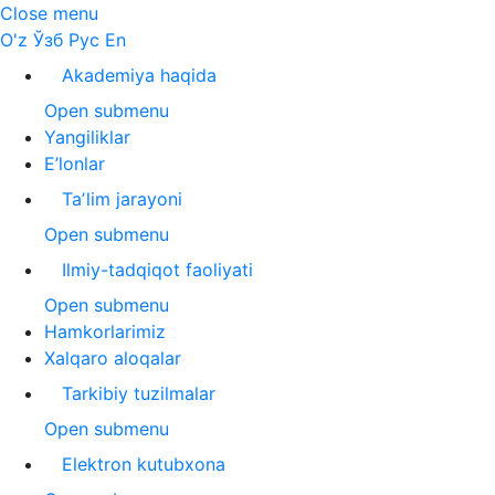
Close menu
O'z
Ўзб
Рус
En
Akademiya haqida
Open submenu
Yangiliklar
E’lonlar
Taʼlim jarayoni
Open submenu
Ilmiy-tadqiqot faoliyati
Open submenu
Hamkorlarimiz
Xalqaro aloqalar
Tarkibiy tuzilmalar
Open submenu
Elektron kutubxona