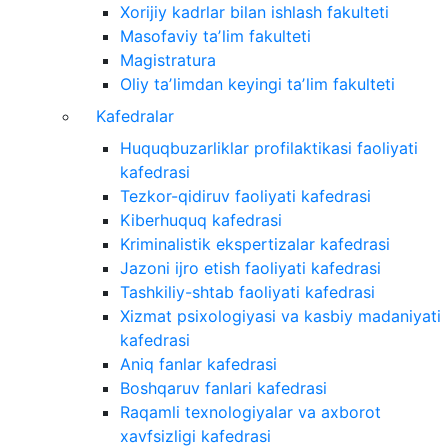
Xorijiy kadrlar bilan ishlash fakulteti
Masofaviy taʼlim fakulteti
Magistratura
Oliy taʼlimdan keyingi taʼlim fakulteti
Kafedralar
Huquqbuzarliklar profilaktikasi faoliyati
kafedrasi
Tezkor-qidiruv faoliyati kafedrasi
Kiberhuquq kafedrasi
Kriminalistik ekspertizalar kafedrasi
Jazoni ijro etish faoliyati kafedrasi
Tashkiliy-shtab faoliyati kafedrasi
Xizmat psixologiyasi va kasbiy madaniyati
kafedrasi
Aniq fanlar kafedrasi
Boshqaruv fanlari kafedrasi
Raqamli texnologiyalar va axborot
xavfsizligi kafedrasi