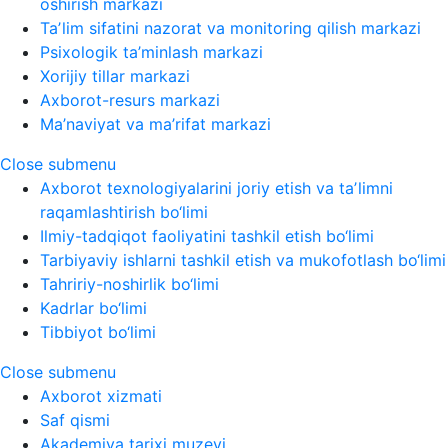
oshirish markazi
Taʼlim sifatini nazorat va monitoring qilish markazi
Psixologik ta’minlash markazi
Xorijiy tillar markazi
Axborot-resurs markazi
Ma’naviyat va ma’rifat markazi
Close submenu
Axborot texnologiyalarini joriy etish va taʼlimni
raqamlashtirish bo‘limi
Ilmiy-tadqiqot faoliyatini tashkil etish bo‘limi
Tarbiyaviy ishlarni tashkil etish va mukofotlash bo‘limi
Tahririy-noshirlik bo‘limi
Kadrlar bo‘limi
Tibbiyot bo‘limi
Close submenu
Axborot xizmati
Saf qismi
Akademiya tarixi muzeyi