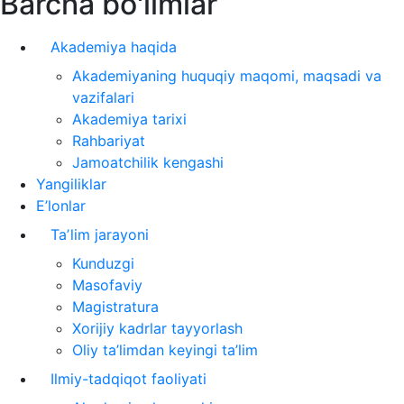
Barcha bo'limlar
Akademiya haqida
Akademiyaning huquqiy maqomi, maqsadi va
vazifalari
Akademiya tarixi
Rahbariyat
Jamoatchilik kengashi
Yangiliklar
E’lonlar
Taʼlim jarayoni
Kunduzgi
Masofaviy
Magistratura
Xorijiy kadrlar tayyorlash
Oliy ta’limdan keyingi ta’lim
Ilmiy-tadqiqot faoliyati