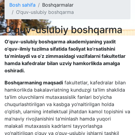
Bosh sahifa
Boshqarmalar
O‘quv-uslubiy boshqarma
O‘quv-uslubiy boshqarma
O‘quv-uslubiy boshqarma akademiyaning yaxlit
o‘quv-ilmiy tuzilma sifatida faoliyat ko‘rsatishini
ta’minlaydi va o‘z zimmasidagi vazifalarni fakultetlar
hamda kafedralar bilan uzviy hamkorlikda amalga
oshiradi.
Boshqarmaning maqsadi
fakultetlar, kafedralar bilan
hamkorlikda bakalavriatning kunduzgi ta’lim shaklida
ta’lim oluvchilarni mutaxassislik fanlari bo‘yicha
chuqurlashtirilgan va kasbga yo‘naltirilgan holda
o‘qitish, ularning intellektual jihatdan kamol topishini va
ma’naviy rivojlanishini ta’minlash hamda yuqori
malakali mutaxassis kadrlarni tayyorlashga
yo‘naltirilgan o‘quv va o‘quv-uslubiy ishlarni tashkil