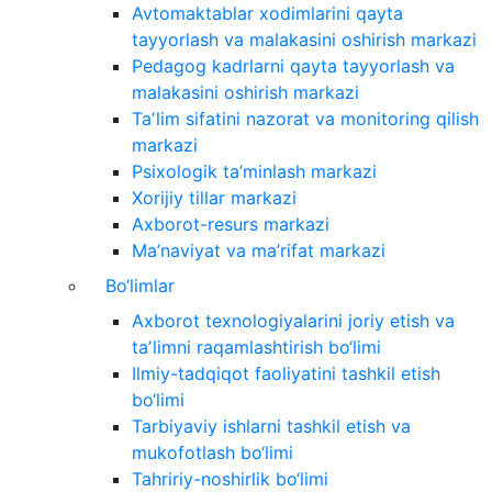
Avtomaktablar xodimlarini qayta
tayyorlash va malakasini oshirish markazi
Pedagog kadrlarni qayta tayyorlash va
malakasini oshirish markazi
Taʼlim sifatini nazorat va monitoring qilish
markazi
Psixologik ta’minlash markazi
Xorijiy tillar markazi
Axborot-resurs markazi
Ma’naviyat va ma’rifat markazi
Bo‘limlar
Axborot texnologiyalarini joriy etish va
taʼlimni raqamlashtirish bo‘limi
Ilmiy-tadqiqot faoliyatini tashkil etish
bo‘limi
Tarbiyaviy ishlarni tashkil etish va
mukofotlash bo‘limi
Tahririy-noshirlik bo‘limi