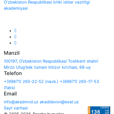
O'zbekiston Respublikasi Ichki ishlar vazirligi
akademiyasi
Biz ijtimoiy tarmoqlarda:
Manzil
100197, O‘zbekiston Respublikasi Toshkent shahri
Mirzo Ulug‘bek tumani Intizor ko‘chasi, 68-uy
Telefon
+(99871) 265-22-52 (navb.)
+(99871) 265-17-53
(faks)
Email
info@akadmvd.uz
akaddevon@exat.uz
Sayt xaritasi
© 2005-2026. Barcha huquqlar