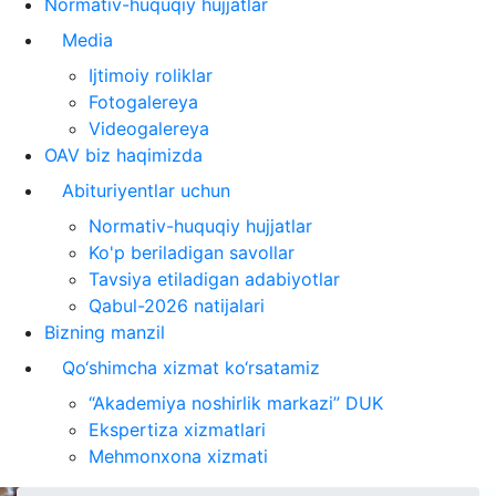
Normativ-huquqiy hujjatlar
Media
Ijtimoiy roliklar
Fotogalereya
Videogalereya
OAV biz haqimizda
Abituriyentlar uchun
Normativ-huquqiy hujjatlar
Ko'p beriladigan savollar
Tavsiya etiladigan adabiyotlar
Qabul-2026 natijalari
Bizning manzil
Qo‘shimcha xizmat ko‘rsatamiz
“Akademiya noshirlik markazi” DUK
Ekspertiza xizmatlari
Mehmonxona xizmati