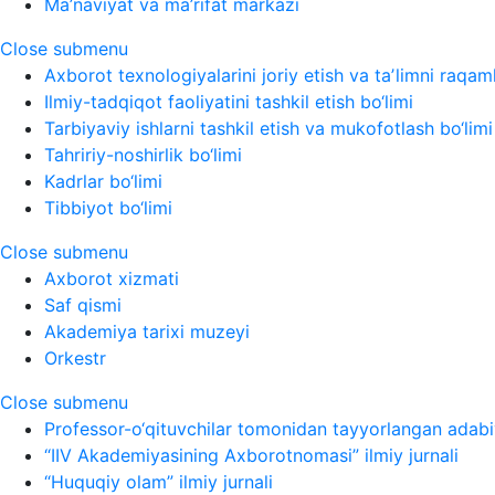
Ma’naviyat va ma’rifat markazi
Close submenu
Axborot texnologiyalarini joriy etish va taʼlimni raqaml
Ilmiy-tadqiqot faoliyatini tashkil etish bo‘limi
Tarbiyaviy ishlarni tashkil etish va mukofotlash bo‘limi
Tahririy-noshirlik bo‘limi
Kadrlar bo‘limi
Tibbiyot bo‘limi
Close submenu
Axborot xizmati
Saf qismi
Akademiya tarixi muzeyi
Orkestr
Close submenu
Professor-o‘qituvchilar tomonidan tayyorlangan adabi
“IIV Akademiyasining Axborotnomasi” ilmiy jurnali
“Huquqiy olam” ilmiy jurnali