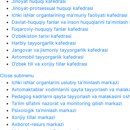
Jinoyat huquqi kafedrasi
Jinoyat-protsessual huquqi kafedrasi
Ichki ishlar organlarining maʼmuriy faoliyati kafedrasi
Davlat-huquqiy fanlar va inson huquqlarini taʼminlash 
Fuqaroviy-huquqiy fanlar kafedrasi
O‘zbekiston tarixi kafedrasi
Harbiy tayyorgarlik kafedrasi
Jangovar va jismoniy tayyorgarlik kafedrasi
Avtomobil tayyorgarlik kafedrasi
O‘zbek tili va xorijiy tillar kafedrasi
Close submenu
Ichki ishlar organlarini uslubiy taʼminlash markazi
Avtomaktablar xodimlarini qayta tayyorlash va malaka
Pedagog kadrlarni qayta tayyorlash va malakasini osh
Taʼlim sifatini nazorat va monitoring qilish markazi
Psixologik ta’minlash markazi
Xorijiy tillar markazi
Axborot-resurs markazi