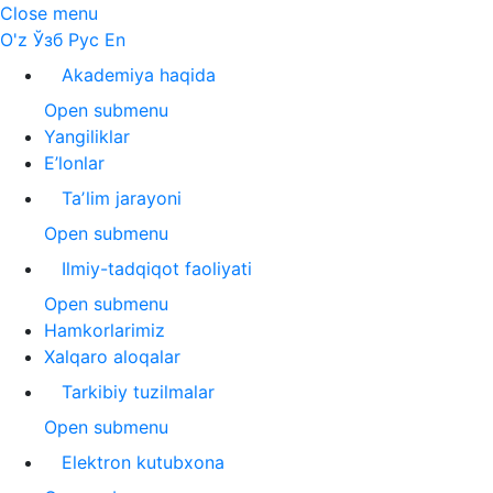
Close menu
O'z
Ўзб
Рус
En
Akademiya haqida
Open submenu
Yangiliklar
E’lonlar
Taʼlim jarayoni
Open submenu
Ilmiy-tadqiqot faoliyati
Open submenu
Hamkorlarimiz
Xalqaro aloqalar
Tarkibiy tuzilmalar
Open submenu
Elektron kutubxona