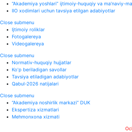
“Akademiya yoshlari” ijtimoiy-huquqiy va ma’naviy-ma’
IIO xodimlari uchun tavsiya etilgan adabiyotlar
Close submenu
Ijtimoiy roliklar
Fotogalereya
Videogalereya
Close submenu
Normativ-huquqiy hujjatlar
Ko'p beriladigan savollar
Tavsiya etiladigan adabiyotlar
Qabul-2026 natijalari
Close submenu
“Akademiya noshirlik markazi” DUK
Ekspertiza xizmatlari
Mehmonxona xizmati
Ochiqlik, t