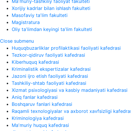
Maʼmuriy-tashkiliy faoliyat fakulteti
Xorijiy kadrlar bilan ishlash fakulteti
Masofaviy taʼlim fakulteti
Magistratura
Oliy taʼlimdan keyingi taʼlim fakulteti
Close submenu
Huquqbuzarliklar profilaktikasi faoliyati kafedrasi
Tezkor-qidiruv faoliyati kafedrasi
Kiberhuquq kafedrasi
Kriminalistik ekspertizalar kafedrasi
Jazoni ijro etish faoliyati kafedrasi
Tashkiliy-shtab faoliyati kafedrasi
Xizmat psixologiyasi va kasbiy madaniyati kafedrasi
Aniq fanlar kafedrasi
Boshqaruv fanlari kafedrasi
Raqamli texnologiyalar va axborot xavfsizligi kafedra
Kriminologiya kafedrasi
Maʼmuriy huquq kafedrasi