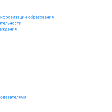
цифровизации образования
ятельности
раждения
подавателями