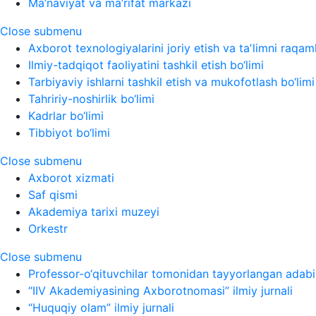
Ma’naviyat va ma’rifat markazi
Close submenu
Axborot texnologiyalarini joriy etish va taʼlimni raqaml
Ilmiy-tadqiqot faoliyatini tashkil etish bo‘limi
Tarbiyaviy ishlarni tashkil etish va mukofotlash bo‘limi
Tahririy-noshirlik bo‘limi
Kadrlar bo‘limi
Tibbiyot bo‘limi
Close submenu
Axborot xizmati
Saf qismi
Akademiya tarixi muzeyi
Orkestr
Close submenu
Professor-o‘qituvchilar tomonidan tayyorlangan adabi
“IIV Akademiyasining Axborotnomasi” ilmiy jurnali
“Huquqiy olam” ilmiy jurnali