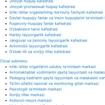
Jinoyat huquqi kafedrasi
Jinoyat-protsessual huquqi kafedrasi
Ichki ishlar organlarining maʼmuriy faoliyati kafedrasi
Davlat-huquqiy fanlar va inson huquqlarini taʼminlash 
Fuqaroviy-huquqiy fanlar kafedrasi
O‘zbekiston tarixi kafedrasi
Harbiy tayyorgarlik kafedrasi
Jangovar va jismoniy tayyorgarlik kafedrasi
Avtomobil tayyorgarlik kafedrasi
O‘zbek tili va xorijiy tillar kafedrasi
Close submenu
Ichki ishlar organlarini uslubiy taʼminlash markazi
Avtomaktablar xodimlarini qayta tayyorlash va malaka
Pedagog kadrlarni qayta tayyorlash va malakasini osh
Taʼlim sifatini nazorat va monitoring qilish markazi
Psixologik ta’minlash markazi
Xorijiy tillar markazi
Axborot-resurs markazi