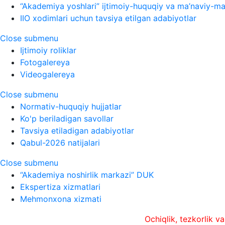
“Akademiya yoshlari” ijtimoiy-huquqiy va ma’naviy-ma’
IIO xodimlari uchun tavsiya etilgan adabiyotlar
Close submenu
Ijtimoiy roliklar
Fotogalereya
Videogalereya
Close submenu
Normativ-huquqiy hujjatlar
Ko'p beriladigan savollar
Tavsiya etiladigan adabiyotlar
Qabul-2026 natijalari
Close submenu
“Akademiya noshirlik markazi” DUK
Ekspertiza xizmatlari
Mehmonxona xizmati
Ochiqlik, tezkorlik va xolislik