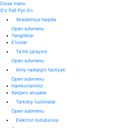
Close menu
O'z
Ўзб
Рус
En
Akademiya haqida
Open submenu
Yangiliklar
E’lonlar
Taʼlim jarayoni
Open submenu
Ilmiy-tadqiqot faoliyati
Open submenu
Hamkorlarimiz
Xalqaro aloqalar
Tarkibiy tuzilmalar
Open submenu
Elektron kutubxona