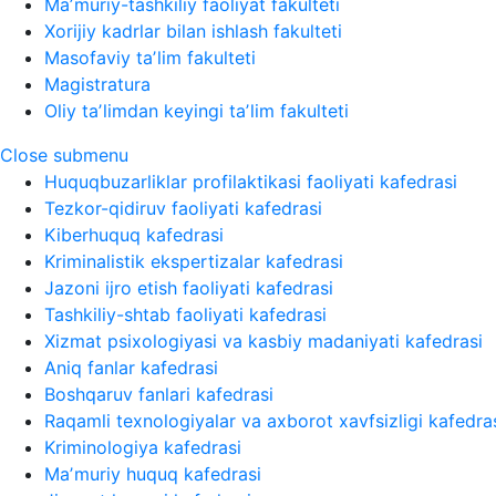
Maʼmuriy-tashkiliy faoliyat fakulteti
Xorijiy kadrlar bilan ishlash fakulteti
Masofaviy taʼlim fakulteti
Magistratura
Oliy taʼlimdan keyingi taʼlim fakulteti
Close submenu
Huquqbuzarliklar profilaktikasi faoliyati kafedrasi
Tezkor-qidiruv faoliyati kafedrasi
Kiberhuquq kafedrasi
Kriminalistik ekspertizalar kafedrasi
Jazoni ijro etish faoliyati kafedrasi
Tashkiliy-shtab faoliyati kafedrasi
Xizmat psixologiyasi va kasbiy madaniyati kafedrasi
Aniq fanlar kafedrasi
Boshqaruv fanlari kafedrasi
Raqamli texnologiyalar va axborot xavfsizligi kafedra
Kriminologiya kafedrasi
Maʼmuriy huquq kafedrasi