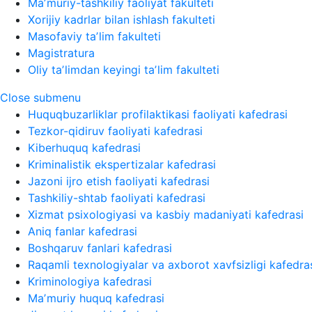
Maʼmuriy-tashkiliy faoliyat fakulteti
Xorijiy kadrlar bilan ishlash fakulteti
Masofaviy taʼlim fakulteti
Magistratura
Oliy taʼlimdan keyingi taʼlim fakulteti
Close submenu
Huquqbuzarliklar profilaktikasi faoliyati kafedrasi
Tezkor-qidiruv faoliyati kafedrasi
Kiberhuquq kafedrasi
Kriminalistik ekspertizalar kafedrasi
Jazoni ijro etish faoliyati kafedrasi
Tashkiliy-shtab faoliyati kafedrasi
Xizmat psixologiyasi va kasbiy madaniyati kafedrasi
Aniq fanlar kafedrasi
Boshqaruv fanlari kafedrasi
Raqamli texnologiyalar va axborot xavfsizligi kafedra
Kriminologiya kafedrasi
Maʼmuriy huquq kafedrasi