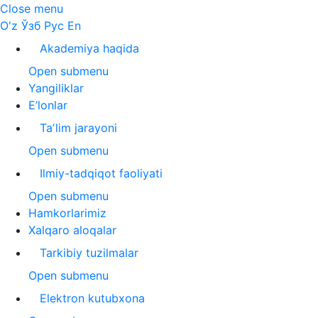
Close menu
O'z
Ўзб
Рус
En
Akademiya haqida
Open submenu
Yangiliklar
E’lonlar
Taʼlim jarayoni
Open submenu
Ilmiy-tadqiqot faoliyati
Open submenu
Hamkorlarimiz
Xalqaro aloqalar
Tarkibiy tuzilmalar
Open submenu
Elektron kutubxona