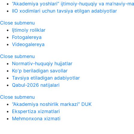
“Akademiya yoshlari” ijtimoiy-huquqiy va ma’naviy-ma’
IIO xodimlari uchun tavsiya etilgan adabiyotlar
Close submenu
Ijtimoiy roliklar
Fotogalereya
Videogalereya
Close submenu
Normativ-huquqiy hujjatlar
Ko'p beriladigan savollar
Tavsiya etiladigan adabiyotlar
Qabul-2026 natijalari
Close submenu
“Akademiya noshirlik markazi” DUK
Ekspertiza xizmatlari
Mehmonxona xizmati
O