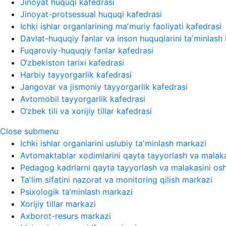
Jinoyat huquqi kafedrasi
Jinoyat-protsessual huquqi kafedrasi
Ichki ishlar organlarining maʼmuriy faoliyati kafedrasi
Davlat-huquqiy fanlar va inson huquqlarini taʼminlash 
Fuqaroviy-huquqiy fanlar kafedrasi
O‘zbekiston tarixi kafedrasi
Harbiy tayyorgarlik kafedrasi
Jangovar va jismoniy tayyorgarlik kafedrasi
Avtomobil tayyorgarlik kafedrasi
O‘zbek tili va xorijiy tillar kafedrasi
Close submenu
Ichki ishlar organlarini uslubiy taʼminlash markazi
Avtomaktablar xodimlarini qayta tayyorlash va malaka
Pedagog kadrlarni qayta tayyorlash va malakasini osh
Taʼlim sifatini nazorat va monitoring qilish markazi
Psixologik ta’minlash markazi
Xorijiy tillar markazi
Axborot-resurs markazi