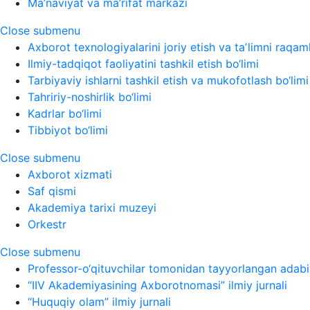
Ma’naviyat va ma’rifat markazi
Close submenu
Axborot texnologiyalarini joriy etish va taʼlimni raqaml
Ilmiy-tadqiqot faoliyatini tashkil etish bo‘limi
Tarbiyaviy ishlarni tashkil etish va mukofotlash bo‘limi
Tahririy-noshirlik bo‘limi
Kadrlar bo‘limi
Tibbiyot bo‘limi
Close submenu
Axborot xizmati
Saf qismi
Akademiya tarixi muzeyi
Orkestr
Close submenu
Professor-o‘qituvchilar tomonidan tayyorlangan adabi
“IIV Akademiyasining Axborotnomasi” ilmiy jurnali
“Huquqiy olam” ilmiy jurnali