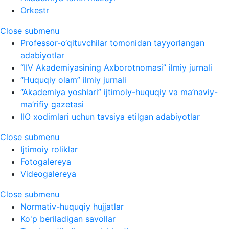
Orkestr
Close submenu
Professor-o‘qituvchilar tomonidan tayyorlangan
adabiyotlar
“IIV Akademiyasining Axborotnomasi” ilmiy jurnali
“Huquqiy olam” ilmiy jurnali
“Akademiya yoshlari” ijtimoiy-huquqiy va ma’naviy-
ma’rifiy gazetasi
IIO xodimlari uchun tavsiya etilgan adabiyotlar
Close submenu
Ijtimoiy roliklar
Fotogalereya
Videogalereya
Close submenu
Normativ-huquqiy hujjatlar
Ko'p beriladigan savollar