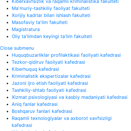
Kiberxavfsizlik va raqamli kriminalistika fakulteti
Maʼmuriy-tashkiliy faoliyat fakulteti
Xorijiy kadrlar bilan ishlash fakulteti
Masofaviy taʼlim fakulteti
Magistratura
Oliy taʼlimdan keyingi taʼlim fakulteti
Close submenu
Huquqbuzarliklar profilaktikasi faoliyati kafedrasi
Tezkor-qidiruv faoliyati kafedrasi
Kiberhuquq kafedrasi
Kriminalistik ekspertizalar kafedrasi
Jazoni ijro etish faoliyati kafedrasi
Tashkiliy-shtab faoliyati kafedrasi
Xizmat psixologiyasi va kasbiy madaniyati kafedrasi
Aniq fanlar kafedrasi
Boshqaruv fanlari kafedrasi
Raqamli texnologiyalar va axborot xavfsizligi
kafedrasi