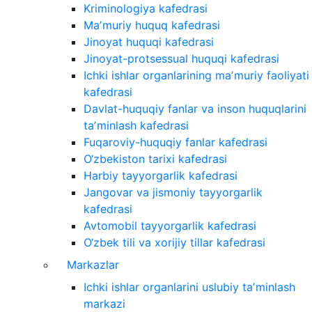
Kriminologiya kafedrasi
Maʼmuriy huquq kafedrasi
Jinoyat huquqi kafedrasi
Jinoyat-protsessual huquqi kafedrasi
Ichki ishlar organlarining maʼmuriy faoliyati
kafedrasi
Davlat-huquqiy fanlar va inson huquqlarini
taʼminlash kafedrasi
Fuqaroviy-huquqiy fanlar kafedrasi
O‘zbekiston tarixi kafedrasi
Harbiy tayyorgarlik kafedrasi
Jangovar va jismoniy tayyorgarlik
kafedrasi
Avtomobil tayyorgarlik kafedrasi
O‘zbek tili va xorijiy tillar kafedrasi
Markazlar
Ichki ishlar organlarini uslubiy taʼminlash
markazi