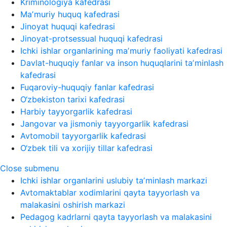
Kriminologiya kafedrasi
Maʼmuriy huquq kafedrasi
Jinoyat huquqi kafedrasi
Jinoyat-protsessual huquqi kafedrasi
Ichki ishlar organlarining maʼmuriy faoliyati kafedrasi
Davlat-huquqiy fanlar va inson huquqlarini taʼminlash
kafedrasi
Fuqaroviy-huquqiy fanlar kafedrasi
O‘zbekiston tarixi kafedrasi
Harbiy tayyorgarlik kafedrasi
Jangovar va jismoniy tayyorgarlik kafedrasi
Avtomobil tayyorgarlik kafedrasi
O‘zbek tili va xorijiy tillar kafedrasi
Close submenu
Ichki ishlar organlarini uslubiy taʼminlash markazi
Avtomaktablar xodimlarini qayta tayyorlash va
malakasini oshirish markazi
Pedagog kadrlarni qayta tayyorlash va malakasini