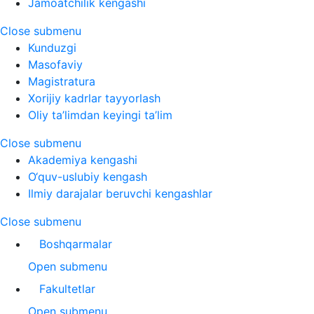
Jamoatchilik kengashi
Close submenu
Kunduzgi
Masofaviy
Magistratura
Xorijiy kadrlar tayyorlash
Oliy ta’limdan keyingi ta’lim
Close submenu
Akademiya kengashi
O‘quv-uslubiy kengash
Ilmiy darajalar beruvchi kengashlar
Close submenu
Boshqarmalar
Open submenu
Fakultetlar
Open submenu