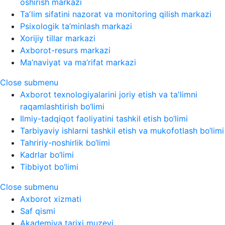
oshirish markazi
Taʼlim sifatini nazorat va monitoring qilish markazi
Psixologik ta’minlash markazi
Xorijiy tillar markazi
Axborot-resurs markazi
Ma’naviyat va ma’rifat markazi
Close submenu
Axborot texnologiyalarini joriy etish va taʼlimni
raqamlashtirish bo‘limi
Ilmiy-tadqiqot faoliyatini tashkil etish bo‘limi
Tarbiyaviy ishlarni tashkil etish va mukofotlash bo‘limi
Tahririy-noshirlik bo‘limi
Kadrlar bo‘limi
Tibbiyot bo‘limi
Close submenu
Axborot xizmati
Saf qismi
Akademiya tarixi muzeyi