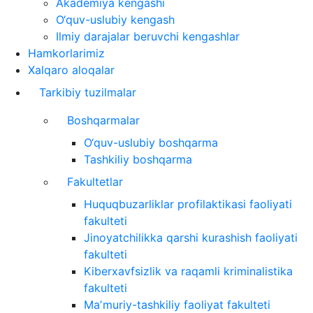
Akademiya kengashi
O‘quv-uslubiy kengash
Ilmiy darajalar beruvchi kengashlar
Hamkorlarimiz
Xalqaro aloqalar
Tarkibiy tuzilmalar
Boshqarmalar
O‘quv-uslubiy boshqarma
Tashkiliy boshqarma
Fakultetlar
Huquqbuzarliklar profilaktikasi faoliyati
fakulteti
Jinoyatchilikka qarshi kurashish faoliyati
fakulteti
Kiberxavfsizlik va raqamli kriminalistika
fakulteti
Maʼmuriy-tashkiliy faoliyat fakulteti