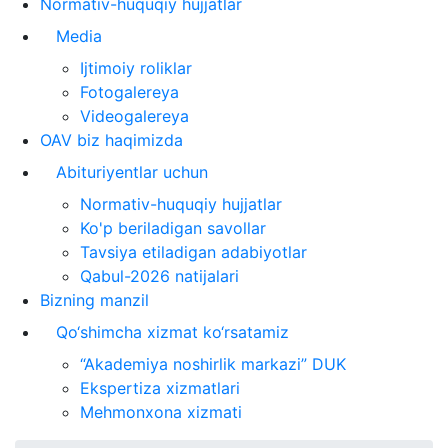
Normativ-huquqiy hujjatlar
Media
Ijtimoiy roliklar
Fotogalereya
Videogalereya
OAV biz haqimizda
Abituriyentlar uchun
Normativ-huquqiy hujjatlar
Ko'p beriladigan savollar
Tavsiya etiladigan adabiyotlar
Qabul-2026 natijalari
Bizning manzil
Qo‘shimcha xizmat ko‘rsatamiz
“Akademiya noshirlik markazi” DUK
Ekspertiza xizmatlari
Mehmonxona xizmati