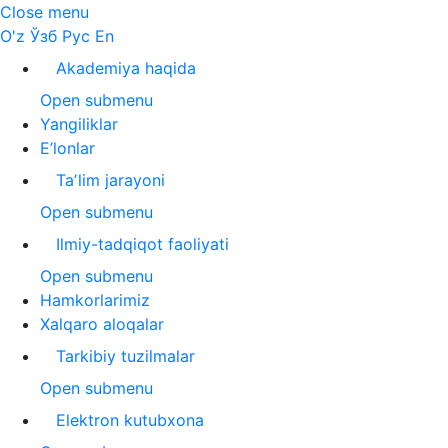
Close menu
O'z
Ўзб
Рус
En
Akademiya haqida
Open submenu
Yangiliklar
E’lonlar
Taʼlim jarayoni
Open submenu
Ilmiy-tadqiqot faoliyati
Open submenu
Hamkorlarimiz
Xalqaro aloqalar
Tarkibiy tuzilmalar
Open submenu
Elektron kutubxona