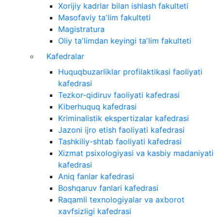
Xorijiy kadrlar bilan ishlash fakulteti
Masofaviy taʼlim fakulteti
Magistratura
Oliy taʼlimdan keyingi taʼlim fakulteti
Kafedralar
Huquqbuzarliklar profilaktikasi faoliyati
kafedrasi
Tezkor-qidiruv faoliyati kafedrasi
Kiberhuquq kafedrasi
Kriminalistik ekspertizalar kafedrasi
Jazoni ijro etish faoliyati kafedrasi
Tashkiliy-shtab faoliyati kafedrasi
Xizmat psixologiyasi va kasbiy madaniyati
kafedrasi
Aniq fanlar kafedrasi
Boshqaruv fanlari kafedrasi
Raqamli texnologiyalar va axborot
xavfsizligi kafedrasi