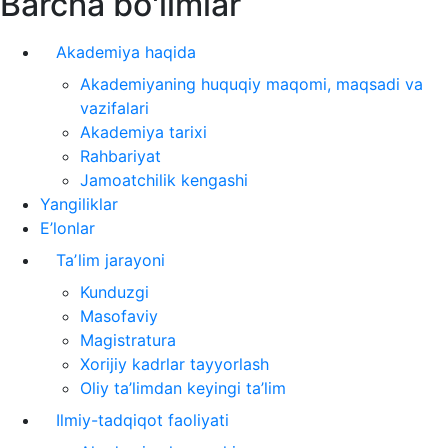
Barcha bo'limlar
Akademiya haqida
Akademiyaning huquqiy maqomi, maqsadi va
vazifalari
Akademiya tarixi
Rahbariyat
Jamoatchilik kengashi
Yangiliklar
E’lonlar
Taʼlim jarayoni
Kunduzgi
Masofaviy
Magistratura
Xorijiy kadrlar tayyorlash
Oliy ta’limdan keyingi ta’lim
Ilmiy-tadqiqot faoliyati