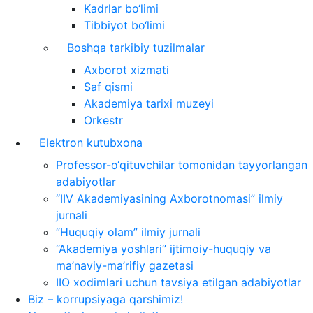
Kadrlar bo‘limi
Tibbiyot bo‘limi
Boshqa tarkibiy tuzilmalar
Axborot xizmati
Saf qismi
Akademiya tarixi muzeyi
Orkestr
Elektron kutubxona
Professor-o‘qituvchilar tomonidan tayyorlangan
adabiyotlar
“IIV Akademiyasining Axborotnomasi” ilmiy
jurnali
“Huquqiy olam” ilmiy jurnali
“Akademiya yoshlari” ijtimoiy-huquqiy va
ma’naviy-ma’rifiy gazetasi
IIO xodimlari uchun tavsiya etilgan adabiyotlar
Biz – korrupsiyaga qarshimiz!