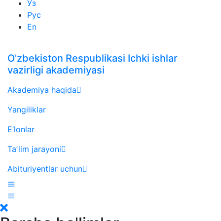
Ўз
Рус
En
O'zbekiston Respublikasi Ichki ishlar
vazirligi akademiyasi
Akademiya haqida
Yangiliklar
E’lonlar
Taʼlim jarayoni
Abituriyentlar uchun