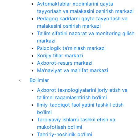
Avtomaktablar xodimlarini qayta
tayyorlash va malakasini oshirish markazi
Pedagog kadrlarni qayta tayyorlash va
malakasini oshirish markazi
Taʼlim sifatini nazorat va monitoring qilish
markazi
Psixologik ta’minlash markazi
Xorijiy tillar markazi
Axborot-resurs markazi
Ma’naviyat va ma’rifat markazi
Bo‘limlar
Axborot texnologiyalarini joriy etish va
taʼlimni raqamlashtirish bo‘limi
Ilmiy-tadqiqot faoliyatini tashkil etish
bo‘limi
Tarbiyaviy ishlarni tashkil etish va
mukofotlash bo‘limi
Tahririy-noshirlik bo‘limi