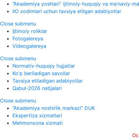
“Akademiya yoshlari” ijtimoiy-huquqiy va ma’naviy-ma’
IIO xodimlari uchun tavsiya etilgan adabiyotlar
Close submenu
Ijtimoiy roliklar
Fotogalereya
Videogalereya
Close submenu
Normativ-huquqiy hujjatlar
Ko'p beriladigan savollar
Tavsiya etiladigan adabiyotlar
Qabul-2026 natijalari
Close submenu
“Akademiya noshirlik markazi” DUK
Ekspertiza xizmatlari
Mehmonxona xizmati
Ochiqlik, t