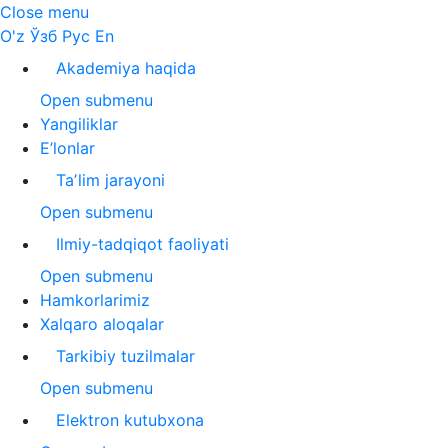
Close menu
O'z
Ўзб
Рус
En
Akademiya haqida
Open submenu
Yangiliklar
E’lonlar
Taʼlim jarayoni
Open submenu
Ilmiy-tadqiqot faoliyati
Open submenu
Hamkorlarimiz
Xalqaro aloqalar
Tarkibiy tuzilmalar
Open submenu
Elektron kutubxona