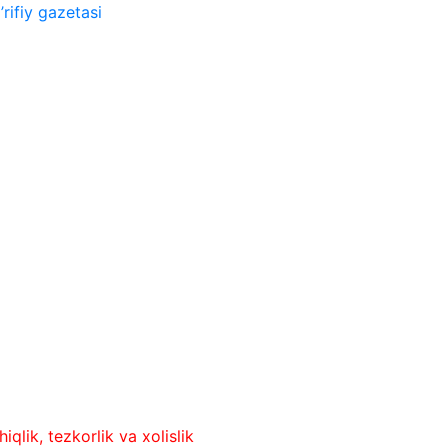
rifiy gazetasi
ezkorlik va xolislik