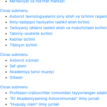
Ma’naviyat va ma’rifat markazi
Close submenu
Axborot texnologiyalarini joriy etish va taʼlimni raqaml
Ilmiy-tadqiqot faoliyatini tashkil etish bo‘limi
Tarbiyaviy ishlarni tashkil etish va mukofotlash bo‘limi
Tahririy-noshirlik bo‘limi
Kadrlar bo‘limi
Tibbiyot bo‘limi
Close submenu
Axborot xizmati
Saf qismi
Akademiya tarixi muzeyi
Orkestr
Close submenu
Professor-o‘qituvchilar tomonidan tayyorlangan adabi
“IIV Akademiyasining Axborotnomasi” ilmiy jurnali
“Huquqiy olam” ilmiy jurnali