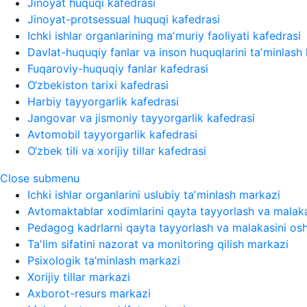
Jinoyat huquqi kafedrasi
Jinoyat-protsessual huquqi kafedrasi
Ichki ishlar organlarining maʼmuriy faoliyati kafedrasi
Davlat-huquqiy fanlar va inson huquqlarini taʼminlash 
Fuqaroviy-huquqiy fanlar kafedrasi
O‘zbekiston tarixi kafedrasi
Harbiy tayyorgarlik kafedrasi
Jangovar va jismoniy tayyorgarlik kafedrasi
Avtomobil tayyorgarlik kafedrasi
O‘zbek tili va xorijiy tillar kafedrasi
Close submenu
Ichki ishlar organlarini uslubiy taʼminlash markazi
Avtomaktablar xodimlarini qayta tayyorlash va malaka
Pedagog kadrlarni qayta tayyorlash va malakasini osh
Taʼlim sifatini nazorat va monitoring qilish markazi
Psixologik ta’minlash markazi
Xorijiy tillar markazi
Axborot-resurs markazi