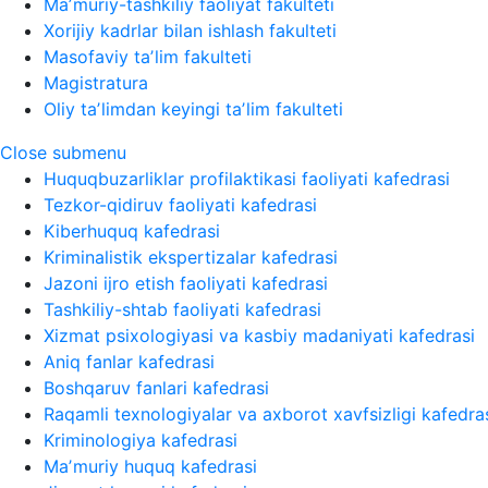
Maʼmuriy-tashkiliy faoliyat fakulteti
Xorijiy kadrlar bilan ishlash fakulteti
Masofaviy taʼlim fakulteti
Magistratura
Oliy taʼlimdan keyingi taʼlim fakulteti
Close submenu
Huquqbuzarliklar profilaktikasi faoliyati kafedrasi
Tezkor-qidiruv faoliyati kafedrasi
Kiberhuquq kafedrasi
Kriminalistik ekspertizalar kafedrasi
Jazoni ijro etish faoliyati kafedrasi
Tashkiliy-shtab faoliyati kafedrasi
Xizmat psixologiyasi va kasbiy madaniyati kafedrasi
Aniq fanlar kafedrasi
Boshqaruv fanlari kafedrasi
Raqamli texnologiyalar va axborot xavfsizligi kafedra
Kriminologiya kafedrasi
Maʼmuriy huquq kafedrasi