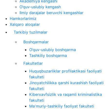
Akademiya kengashi
O‘quv-uslubiy kengash
Ilmiy darajalar beruvchi kengashlar
Hamkorlarimiz
Xalqaro aloqalar
Tarkibiy tuzilmalar
Boshqarmalar
O‘quv-uslubiy boshqarma
Tashkiliy boshqarma
Fakultetlar
Huquqbuzarliklar profilaktikasi faoliyati
fakulteti
Jinoyatchilikka qarshi kurashish faoliyati
fakulteti
Kiberxavfsizlik va raqamli kriminalistika
fakulteti
Maʼmuriy-tashkiliy faoliyat fakulteti