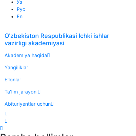
Ўз
Рус
En
O'zbekiston Respublikasi Ichki ishlar
vazirligi akademiyasi
Akademiya haqida
Yangiliklar
E’lonlar
Taʼlim jarayoni
Abituriyentlar uchun