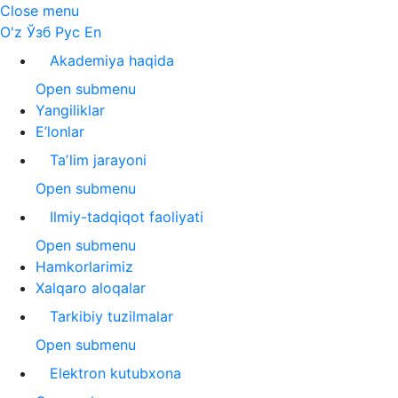
Close menu
O'z
Ўзб
Рус
En
Akademiya haqida
Open submenu
Yangiliklar
E’lonlar
Taʼlim jarayoni
Open submenu
Ilmiy-tadqiqot faoliyati
Open submenu
Hamkorlarimiz
Xalqaro aloqalar
Tarkibiy tuzilmalar
Open submenu
Elektron kutubxona