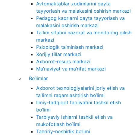
Avtomaktablar xodimlarini qayta
tayyorlash va malakasini oshirish markazi
Pedagog kadrlarni qayta tayyorlash va
malakasini oshirish markazi
Taʼlim sifatini nazorat va monitoring qilish
markazi
Psixologik ta’minlash markazi
Xorijiy tillar markazi
Axborot-resurs markazi
Ma’naviyat va ma’rifat markazi
Bo‘limlar
Axborot texnologiyalarini joriy etish va
taʼlimni raqamlashtirish bo‘limi
Ilmiy-tadqiqot faoliyatini tashkil etish
bo‘limi
Tarbiyaviy ishlarni tashkil etish va
mukofotlash bo‘limi
Tahririy-noshirlik bo‘limi