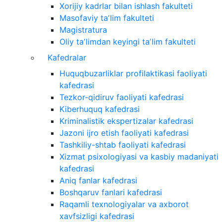
Xorijiy kadrlar bilan ishlash fakulteti
Masofaviy taʼlim fakulteti
Magistratura
Oliy taʼlimdan keyingi taʼlim fakulteti
Kafedralar
Huquqbuzarliklar profilaktikasi faoliyati
kafedrasi
Tezkor-qidiruv faoliyati kafedrasi
Kiberhuquq kafedrasi
Kriminalistik ekspertizalar kafedrasi
Jazoni ijro etish faoliyati kafedrasi
Tashkiliy-shtab faoliyati kafedrasi
Xizmat psixologiyasi va kasbiy madaniyati
kafedrasi
Aniq fanlar kafedrasi
Boshqaruv fanlari kafedrasi
Raqamli texnologiyalar va axborot
xavfsizligi kafedrasi