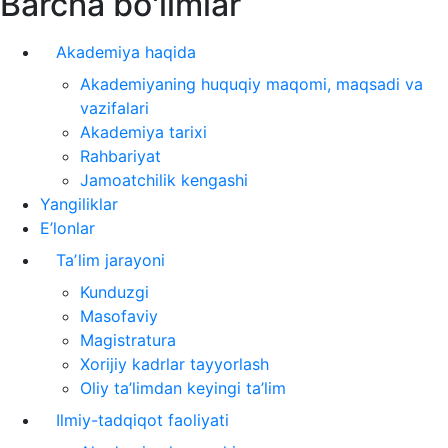
Barcha bo'limlar
Akademiya haqida
Akademiyaning huquqiy maqomi, maqsadi va
vazifalari
Akademiya tarixi
Rahbariyat
Jamoatchilik kengashi
Yangiliklar
E’lonlar
Taʼlim jarayoni
Kunduzgi
Masofaviy
Magistratura
Xorijiy kadrlar tayyorlash
Oliy ta’limdan keyingi ta’lim
Ilmiy-tadqiqot faoliyati