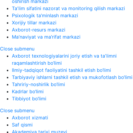
oshirish markazi
Taʼlim sifatini nazorat va monitoring qilish markazi
Psixologik ta’minlash markazi
Xorijiy tillar markazi
Axborot-resurs markazi
Ma’naviyat va ma’rifat markazi
Close submenu
Axborot texnologiyalarini joriy etish va taʼlimni
raqamlashtirish bo‘limi
Ilmiy-tadqiqot faoliyatini tashkil etish bo‘limi
Tarbiyaviy ishlarni tashkil etish va mukofotlash bo‘limi
Tahririy-noshirlik bo‘limi
Kadrlar bo‘limi
Tibbiyot bo‘limi
Close submenu
Axborot xizmati
Saf qismi
Akademiya tarixi muzeyi