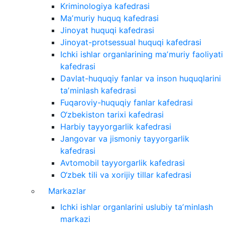
Kriminologiya kafedrasi
Maʼmuriy huquq kafedrasi
Jinoyat huquqi kafedrasi
Jinoyat-protsessual huquqi kafedrasi
Ichki ishlar organlarining maʼmuriy faoliyati
kafedrasi
Davlat-huquqiy fanlar va inson huquqlarini
taʼminlash kafedrasi
Fuqaroviy-huquqiy fanlar kafedrasi
O‘zbekiston tarixi kafedrasi
Harbiy tayyorgarlik kafedrasi
Jangovar va jismoniy tayyorgarlik
kafedrasi
Avtomobil tayyorgarlik kafedrasi
O‘zbek tili va xorijiy tillar kafedrasi
Markazlar
Ichki ishlar organlarini uslubiy taʼminlash
markazi