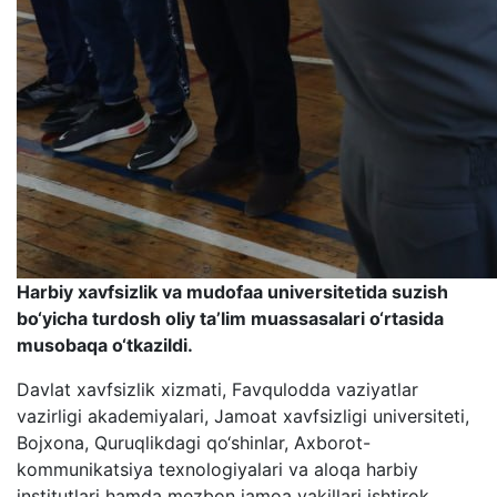
Harbiy xavfsizlik va mudofaa universitetida suzish
bo‘yicha turdosh oliy ta’lim muassasalari o‘rtasida
musobaqa o‘tkazildi.
Davlat xavfsizlik xizmati, Favqulodda vaziyatlar
vazirligi akademiyalari, Jamoat xavfsizligi universiteti,
Bojxona, Quruqlikdagi qo‘shinlar, Axborot-
kommunikatsiya texnologiyalari va aloqa harbiy
institutlari hamda mezbon jamoa vakillari ishtirok