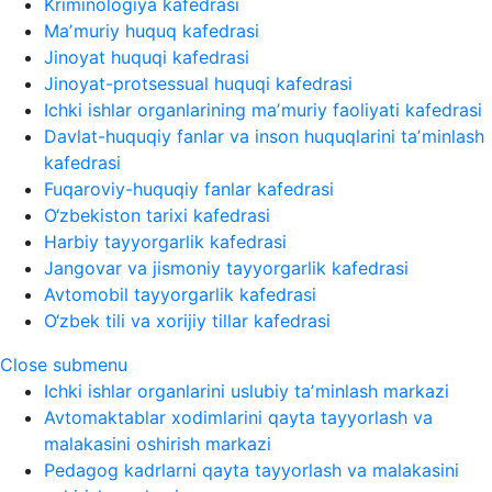
Kriminologiya kafedrasi
Maʼmuriy huquq kafedrasi
Jinoyat huquqi kafedrasi
Jinoyat-protsessual huquqi kafedrasi
Ichki ishlar organlarining maʼmuriy faoliyati kafedrasi
Davlat-huquqiy fanlar va inson huquqlarini taʼminlash
kafedrasi
Fuqaroviy-huquqiy fanlar kafedrasi
O‘zbekiston tarixi kafedrasi
Harbiy tayyorgarlik kafedrasi
Jangovar va jismoniy tayyorgarlik kafedrasi
Avtomobil tayyorgarlik kafedrasi
O‘zbek tili va xorijiy tillar kafedrasi
Close submenu
Ichki ishlar organlarini uslubiy taʼminlash markazi
Avtomaktablar xodimlarini qayta tayyorlash va
malakasini oshirish markazi
Pedagog kadrlarni qayta tayyorlash va malakasini