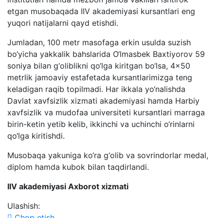
etgan musobaqada IIV akademiyasi kursantlari eng
yuqori natijalarni qayd etishdi.
Jumladan, 100 metr masofaga erkin usulda suzish
bo‘yicha yakkalik bahslarida O‘lmasbek Baxtiyorov 59
soniya bilan g‘oliblikni qo‘lga kiritgan bo‘lsa, 4x50
metrlik jamoaviy estafetada kursantlarimizga teng
keladigan raqib topilmadi. Har ikkala yo‘nalishda
Davlat xavfsizlik xizmati akademiyasi hamda Harbiy
xavfsizlik va mudofaa universiteti kursantlari marraga
birin-ketin yetib kelib, ikkinchi va uchinchi o‘rinlarni
qo‘lga kiritishdi.
Musobaqa yakuniga ko‘ra g‘olib va sovrindorlar medal,
diplom hamda kubok bilan taqdirlandi.
IIV akademiyasi Axborot xizmati
Ulashish:
Chop etish