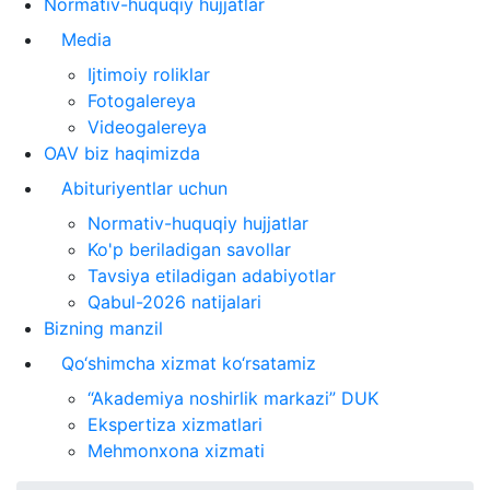
Normativ-huquqiy hujjatlar
Media
Ijtimoiy roliklar
Fotogalereya
Videogalereya
OAV biz haqimizda
Abituriyentlar uchun
Normativ-huquqiy hujjatlar
Ko'p beriladigan savollar
Tavsiya etiladigan adabiyotlar
Qabul-2026 natijalari
Bizning manzil
Qo‘shimcha xizmat ko‘rsatamiz
“Akademiya noshirlik markazi” DUK
Ekspertiza xizmatlari
Mehmonxona xizmati