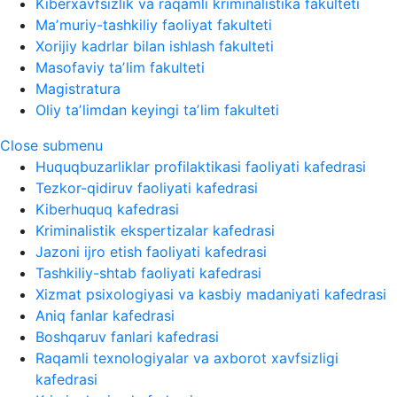
Kiberxavfsizlik va raqamli kriminalistika fakulteti
Maʼmuriy-tashkiliy faoliyat fakulteti
Xorijiy kadrlar bilan ishlash fakulteti
Masofaviy taʼlim fakulteti
Magistratura
Oliy taʼlimdan keyingi taʼlim fakulteti
Close submenu
Huquqbuzarliklar profilaktikasi faoliyati kafedrasi
Tezkor-qidiruv faoliyati kafedrasi
Kiberhuquq kafedrasi
Kriminalistik ekspertizalar kafedrasi
Jazoni ijro etish faoliyati kafedrasi
Tashkiliy-shtab faoliyati kafedrasi
Xizmat psixologiyasi va kasbiy madaniyati kafedrasi
Aniq fanlar kafedrasi
Boshqaruv fanlari kafedrasi
Raqamli texnologiyalar va axborot xavfsizligi
kafedrasi