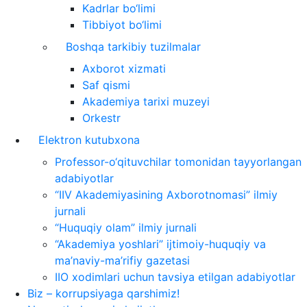
Kadrlar bo‘limi
Tibbiyot bo‘limi
Boshqa tarkibiy tuzilmalar
Axborot xizmati
Saf qismi
Akademiya tarixi muzeyi
Orkestr
Elektron kutubxona
Professor-o‘qituvchilar tomonidan tayyorlangan
adabiyotlar
“IIV Akademiyasining Axborotnomasi” ilmiy
jurnali
“Huquqiy olam” ilmiy jurnali
“Akademiya yoshlari” ijtimoiy-huquqiy va
ma’naviy-ma’rifiy gazetasi
IIO xodimlari uchun tavsiya etilgan adabiyotlar
Biz – korrupsiyaga qarshimiz!