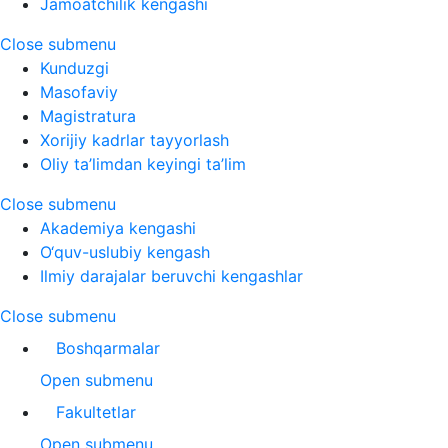
Jamoatchilik kengashi
Close submenu
Kunduzgi
Masofaviy
Magistratura
Xorijiy kadrlar tayyorlash
Oliy ta’limdan keyingi ta’lim
Close submenu
Akademiya kengashi
O‘quv-uslubiy kengash
Ilmiy darajalar beruvchi kengashlar
Close submenu
Boshqarmalar
Open submenu
Fakultetlar
Open submenu