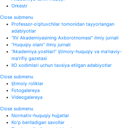
Orkestr
Close submenu
Professor-o‘qituvchilar tomonidan tayyorlangan
adabiyotlar
“IIV Akademiyasining Axborotnomasi” ilmiy jurnali
“Huquqiy olam” ilmiy jurnali
“Akademiya yoshlari” ijtimoiy-huquqiy va ma’naviy-
ma’rifiy gazetasi
IIO xodimlari uchun tavsiya etilgan adabiyotlar
Close submenu
Ijtimoiy roliklar
Fotogalereya
Videogalereya
Close submenu
Normativ-huquqiy hujjatlar
Ko'p beriladigan savollar