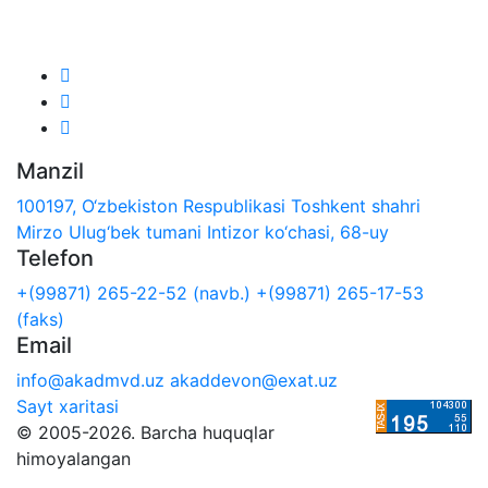
Biz ijtimoiy tarmoqlarda:
Manzil
100197, O‘zbekiston Respublikasi Toshkent shahri
Mirzo Ulug‘bek tumani Intizor ko‘chasi, 68-uy
Telefon
+(99871) 265-22-52 (navb.)
+(99871) 265-17-53
(faks)
Email
info@akadmvd.uz
akaddevon@exat.uz
Sayt xaritasi
© 2005-2026. Barcha huquqlar
himoyalangan