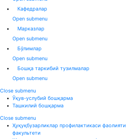
Кафедралар
Open submenu
Марказлар
Open submenu
Бўлимлар
Open submenu
Бошқа таркибий тузилмалар
Open submenu
Close submenu
Ўқув-услубий бошқарма
Ташкилий бошқарма
Close submenu
Ҳуқуқбузарликлар профилактикаси фаолияти
факультети