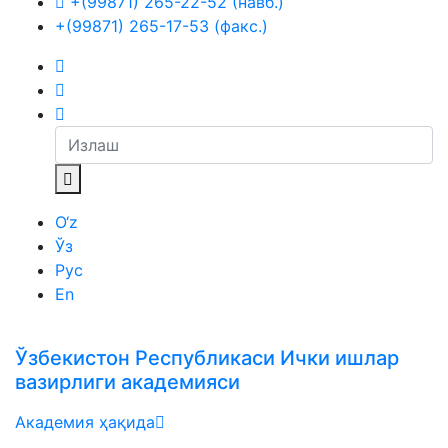
+(99871) 265-22-52 (навб.)
+(99871) 265-17-53 (факс.)
O‘z
Ўз
Рус
En
Ўзбекистон Республикаси Ички ишлар
вазирлиги академияси
Академия ҳақида