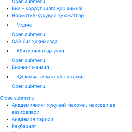
Open submenu
Биз – коррупцияга қаршимиз!
Норматив-ҳуқуқий ҳужжатлар
Медиа
Open submenu
ОАВ биз ҳақимизда
Абитуриентлар учун
Open submenu
Бизнинг манзил
Қўшимча хизмат кўрсатамиз
Open submenu
Close submenu
Академиянинг ҳуқуқий мақоми, мақсади ва
вазифалари
Академия тарихи
Раҳбарият