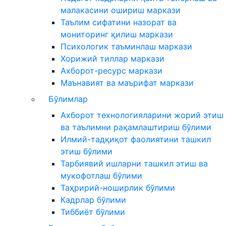
малакасини ошириш маркази
Таълим сифатини назорат ва
мониторинг қилиш маркази
Психологик таъминлаш маркази
Хорижий тиллар маркази
Ахборот-ресурс маркази
Маънавият ва маърифат маркази
Бўлимлар
Ахборот технологияларини жорий этиш
ва таълимни рақамлаштириш бўлими
Илмий-тадқиқот фаолиятини ташкил
этиш бўлими
Тарбиявий ишларни ташкил этиш ва
мукофотлаш бўлими
Таҳририй-ноширлик бўлими
Кадрлар бўлими
Тиббиёт бўлими