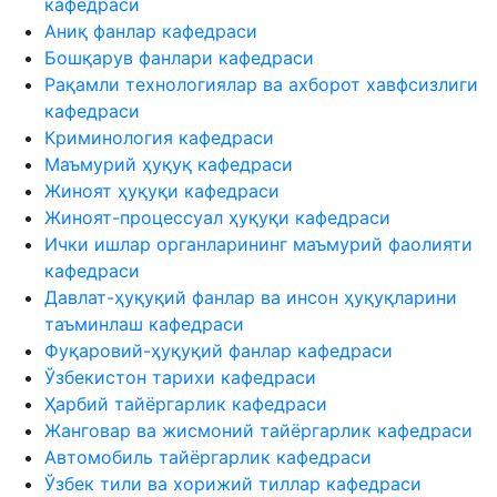
кафедраси
Аниқ фанлар кафедраси
Бошқарув фанлари кафедраси
Рақамли технологиялар ва ахборот хавфсизлиги
кафедраси
Криминология кафедраси
Маъмурий ҳуқуқ кафедраси
Жиноят ҳуқуқи кафедраси
Жиноят-процессуал ҳуқуқи кафедраси
Ички ишлар органларининг маъмурий фаолияти
кафедраси
Давлат-ҳуқуқий фанлар ва инсон ҳуқуқларини
таъминлаш кафедраси
Фуқаровий-ҳуқуқий фанлар кафедраси
Ўзбекистон тарихи кафедраси
Ҳарбий тайёргарлик кафедраси
Жанговар ва жисмоний тайёргарлик кафедраси
Автомобиль тайёргарлик кафедраси
Ўзбек тили ва хорижий тиллар кафедраси