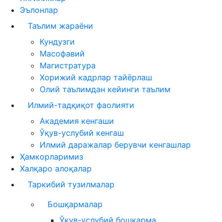
Эълонлар
Таълим жараёни
Кундузги
Масофавий
Магистратура
Хорижий кадрлар тайёрлаш
Олий таълимдан кейинги таълим
Илмий-тадқиқот фаолияти
Академия кенгаши
Ўқув-услубий кенгаш
Илмий даражалар берувчи кенгашлар
Ҳамкорларимиз
Халқаро алоқалар
Таркибий тузилмалар
Бошқармалар
Ўқув-услубий бошқарма