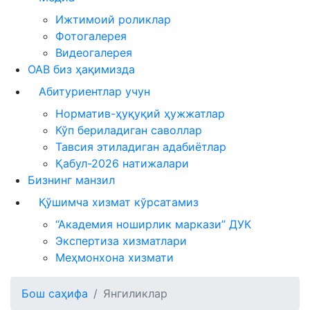
Ижтимоий роликлар
Фотогалерея
Видеогалерея
ОАВ биз ҳақимизда
Абитуриентлар учун
Норматив-ҳуқуқий ҳужжатлар
Кўп бериладиган саволлар
Тавсия этиладиган адабиётлар
Қабул-2026 натижалари
Бизнинг манзил
Қўшимча хизмат кўрсатамиз
“Академия ноширлик маркази” ДУК
Экспертиза хизматлари
Меҳмонхона хизмати
Бош саҳифа
Янгиликлар