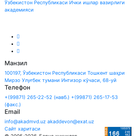
Ўзбекистон Республикаси Ички ишлар вазирлиги
академияси
Биз ижтимоий тармоқларда:
Манзил
100197, Ўзбекистон Республикаси Тошкент шаҳри
Мирзо Улуғбек тумани Интизор кўчаси, 68-уй
Телефон
+(99871) 265-22-52 (навб.)
+(99871) 265-17-53
(факс.)
Email
info@akadmvd.uz
akaddevon@exat.uz
Сайт харитаси
© 2005-2026. Барча ҳуқуқлар