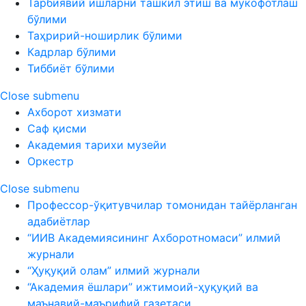
Тарбиявий ишларни ташкил этиш ва мукофотлаш
бўлими
Таҳририй-ноширлик бўлими
Кадрлар бўлими
Тиббиёт бўлими
Close submenu
Ахборот хизмати
Саф қисми
Академия тарихи музейи
Оркестр
Close submenu
Профессор-ўқитувчилар томонидан тайёрланган
адабиётлар
“ИИВ Академиясининг Ахборотномаси” илмий
журнали
“Ҳуқуқий олам” илмий журнали
“Академия ёшлари” ижтимоий-ҳуқуқий ва
маънавий-маърифий газетаси