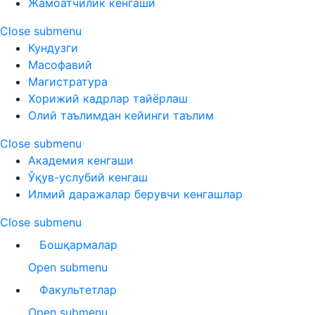
Жамоатчилик кенгаши
Close submenu
Кундузги
Масофавий
Магистратура
Хорижий кадрлар тайёрлаш
Олий таълимдан кейинги таълим
Close submenu
Академия кенгаши
Ўқув-услубий кенгаш
Илмий даражалар берувчи кенгашлар
Close submenu
Бошқармалар
Open submenu
Факультетлар
Open submenu