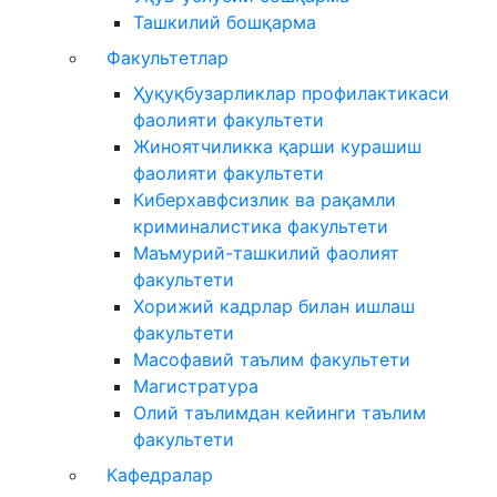
Ташкилий бошқарма
Факультетлар
Ҳуқуқбузарликлар профилактикаси
фаолияти факультети
Жиноятчиликка қарши курашиш
фаолияти факультети
Киберхавфсизлик ва рақамли
криминалистика факультети
Маъмурий-ташкилий фаолият
факультети
Хорижий кадрлар билан ишлаш
факультети
Масофавий таълим факультети
Магистратура
Олий таълимдан кейинги таълим
факультети
Кафедралар