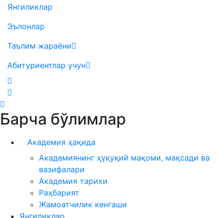
Янгиликлар
Эълонлар
Таълим жараёни
Абитуриентлар учун
Барча бўлимлар
Академия ҳақида
Академиянинг ҳуқуқий мақоми, мақсади ва
вазифалари
Академия тарихи
Раҳбарият
Жамоатчилик кенгаши
Янгиликлар