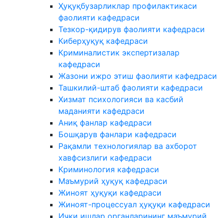
Ҳуқуқбузарликлар профилактикаси
фаолияти кафедраси
Тезкор-қидирув фаолияти кафедраси
Киберҳуқуқ кафедраси
Криминалистик экспертизалар
кафедраси
Жазони ижро этиш фаолияти кафедраси
Ташкилий-штаб фаолияти кафедраси
Хизмат психологияси ва касбий
маданияти кафедраси
Аниқ фанлар кафедраси
Бошқарув фанлари кафедраси
Рақамли технологиялар ва ахборот
хавфсизлиги кафедраси
Криминология кафедраси
Маъмурий ҳуқуқ кафедраси
Жиноят ҳуқуқи кафедраси
Жиноят-процессуал ҳуқуқи кафедраси
Ички ишлар органларининг маъмурий