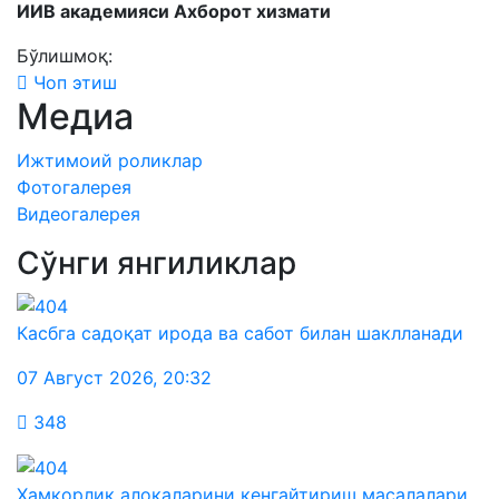
ИИВ академияси Ахборот хизмати
Бўлишмоқ:
Чоп этиш
Медиа
Ижтимоий роликлар
Фотогалерея
Видеогалерея
Сўнги янгиликлар
Касбга садоқат ирода ва сабот билан шаклланади
07 Август 2026
,
20:32
348
Ҳамкорлик алоқаларини кенгайтириш масалалари