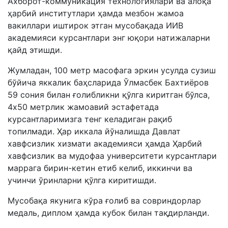
Ахборот-коммуникация технологиялари ва алоқа
ҳарбий институтлари ҳамда мезбон жамоа
вакиллари иштирок этган мусобақада ИИВ
академияси курсантлари энг юқори натижаларни
қайд этишди.
Жумладан, 100 метр масофага эркин усулда сузиш
бўйича яккалик баҳсларида Ўлмасбек Бахтиёров
59 сония билан ғолибликни қўлга киритган бўлса,
4х50 метрлик жамоавий эстафетада
курсантларимизга тенг келадиган рақиб
топилмади. Ҳар иккала йўналишда Давлат
хавфсизлик хизмати академияси ҳамда Ҳарбий
хавфсизлик ва мудофаа университети курсантлари
маррага бирин-кетин етиб келиб, иккинчи ва
учинчи ўринларни қўлга киритишди.
Мусобақа якунига кўра ғолиб ва совриндорлар
медаль, диплом ҳамда кубок билан тақдирланди.