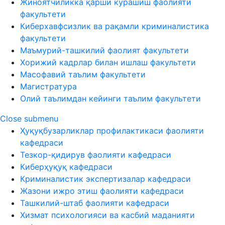
Жиноятчиликка қарши курашиш фаолияти
факультети
Киберхавфсизлик ва рақамли криминалистика
факультети
Маъмурий-ташкилий фаолият факультети
Хорижий кадрлар билан ишлаш факультети
Масофавий таълим факультети
Магистратура
Олий таълимдан кейинги таълим факультети
Close submenu
Ҳуқуқбузарликлар профилактикаси фаолияти
кафедраси
Тезкор-қидирув фаолияти кафедраси
Киберҳуқуқ кафедраси
Криминалистик экспертизалар кафедраси
Жазони ижро этиш фаолияти кафедраси
Ташкилий-штаб фаолияти кафедраси
Хизмат психологияси ва касбий маданияти