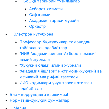
Бошқа таркибий тузилмалар
Ахборот хизмати
Саф қисми
Академия тарихи музейи
Оркестр
Электрон кутубхона
Профессор-ўқитувчилар томонидан
тайёрланган адабиётлар
“ИИВ Академиясининг Ахборотномаси”
илмий журнали
“Ҳуқуқий олам” илмий журнали
“Академия ёшлари” ижтимоий-ҳуқуқий ва
маънавий-маърифий газетаси
ИИО ходимлари учун тавсия этилган
адабиётлар
Биз – коррупцияга қаршимиз!
Норматив-ҳуқуқий ҳужжатлар
Медиа