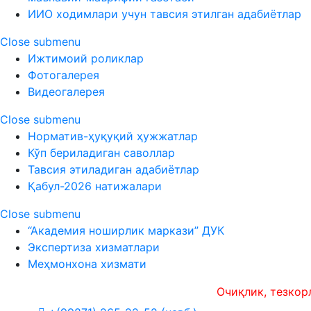
ИИО ходимлари учун тавсия этилган адабиётлар
Close submenu
Ижтимоий роликлар
Фотогалерея
Видеогалерея
Close submenu
Норматив-ҳуқуқий ҳужжатлар
Кўп бериладиган саволлар
Тавсия этиладиган адабиётлар
Қабул-2026 натижалари
Close submenu
“Академия ноширлик маркази” ДУК
Экспертиза хизматлари
Меҳмонхона хизмати
Очиқлик, тезкорлик ва