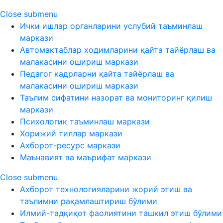
Close submenu
Ички ишлар органларини услубий таъминлаш
маркази
Автомактаблар ходимларини қайта тайёрлаш ва
малакасини ошириш маркази
Педагог кадрларни қайта тайёрлаш ва
малакасини ошириш маркази
Таълим сифатини назорат ва мониторинг қилиш
маркази
Психологик таъминлаш маркази
Хорижий тиллар маркази
Ахборот-ресурс маркази
Маънавият ва маърифат маркази
Close submenu
Ахборот технологияларини жорий этиш ва
таълимни рақамлаштириш бўлими
Илмий-тадқиқот фаолиятини ташкил этиш бўлими