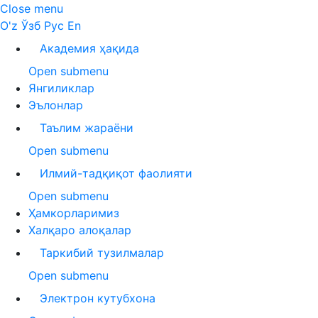
Close menu
O'z
Ўзб
Рус
En
Академия ҳақида
Open submenu
Янгиликлар
Эълонлар
Таълим жараёни
Open submenu
Илмий-тадқиқот фаолияти
Open submenu
Ҳамкорларимиз
Халқаро алоқалар
Таркибий тузилмалар
Open submenu
Электрон кутубхона