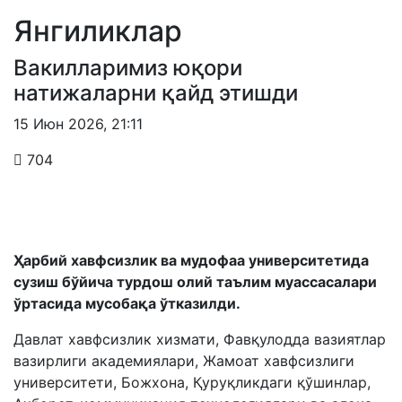
Янгиликлар
Вакилларимиз юқори
натижаларни қайд этишди
15 Июн 2026
,
21:11
704
Ҳарбий хавфсизлик ва мудофаа университетида
сузиш бўйича турдош олий таълим муассасалари
ўртасида мусобақа ўтказилди.
Давлат хавфсизлик хизмати, Фавқулодда вазиятлар
вазирлиги академиялари, Жамоат хавфсизлиги
университети, Божхона, Қуруқликдаги қўшинлар,