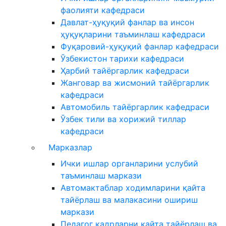
фаолияти кафедраси
Давлат-ҳуқуқий фанлар ва инсон
ҳуқуқларини таъминлаш кафедраси
Фуқаровий-ҳуқуқий фанлар кафедраси
Ўзбекистон тарихи кафедраси
Ҳарбий тайёргарлик кафедраси
Жанговар ва жисмоний тайёргарлик
кафедраси
Автомобиль тайёргарлик кафедраси
Ўзбек тили ва хорижий тиллар
кафедраси
Марказлар
Ички ишлар органларини услубий
таъминлаш маркази
Автомактаблар ходимларини қайта
тайёрлаш ва малакасини ошириш
маркази
Педагог кадрларни қайта тайёрлаш ва