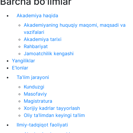
Barcha bo'limlar
Akademiya haqida
Akademiyaning huquqiy maqomi, maqsadi va
vazifalari
Akademiya tarixi
Rahbariyat
Jamoatchilik kengashi
Yangiliklar
E’lonlar
Taʼlim jarayoni
Kunduzgi
Masofaviy
Magistratura
Xorijiy kadrlar tayyorlash
Oliy ta’limdan keyingi ta’lim
Ilmiy-tadqiqot faoliyati