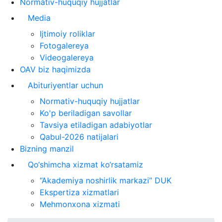
Normativ-huquqiy hujjatlar
Media
Ijtimoiy roliklar
Fotogalereya
Videogalereya
OAV biz haqimizda
Abituriyentlar uchun
Normativ-huquqiy hujjatlar
Ko'p beriladigan savollar
Tavsiya etiladigan adabiyotlar
Qabul-2026 natijalari
Bizning manzil
Qo‘shimcha xizmat ko‘rsatamiz
“Akademiya noshirlik markazi” DUK
Ekspertiza xizmatlari
Mehmonxona xizmati