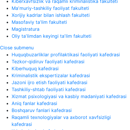
Kiberxavfsizlik va raqamli kriminalistika fakulteti
Maʼmuriy-tashkiliy faoliyat fakulteti
Xorijiy kadrlar bilan ishlash fakulteti
Masofaviy taʼlim fakulteti
Magistratura
Oliy taʼlimdan keyingi taʼlim fakulteti
Close submenu
Huquqbuzarliklar profilaktikasi faoliyati kafedrasi
Tezkor-qidiruv faoliyati kafedrasi
Kiberhuquq kafedrasi
Kriminalistik ekspertizalar kafedrasi
Jazoni ijro etish faoliyati kafedrasi
Tashkiliy-shtab faoliyati kafedrasi
Xizmat psixologiyasi va kasbiy madaniyati kafedrasi
Aniq fanlar kafedrasi
Boshqaruv fanlari kafedrasi
Raqamli texnologiyalar va axborot xavfsizligi
kafedrasi