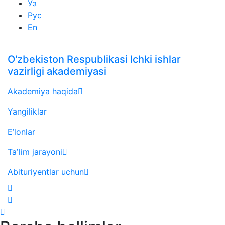
Ўз
Рус
En
O'zbekiston Respublikasi Ichki ishlar
vazirligi akademiyasi
Akademiya haqida
Yangiliklar
E’lonlar
Taʼlim jarayoni
Abituriyentlar uchun