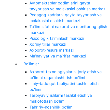
Avtomaktablar xodimlarini qayta
tayyorlash va malakasini oshirish markazi
Pedagog kadrlarni qayta tayyorlash va
malakasini oshirish markazi
Taʼlim sifatini nazorat va monitoring qilish
markazi
Psixologik ta’minlash markazi
Xorijiy tillar markazi
Axborot-resurs markazi
Ma’naviyat va ma’rifat markazi
Bo‘limlar
Axborot texnologiyalarini joriy etish va
taʼlimni raqamlashtirish bo‘limi
Ilmiy-tadqiqot faoliyatini tashkil etish
bo‘limi
Tarbiyaviy ishlarni tashkil etish va
mukofotlash bo‘limi
Tahririy-noshirlik bo‘limi