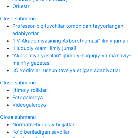
Orkestr
Close submenu
Professor-o‘qituvchilar tomonidan tayyorlangan
adabiyotlar
“IIV Akademiyasining Axborotnomasi” ilmiy jurnali
“Huquqiy olam” ilmiy jurnali
“Akademiya yoshlari” ijtimoiy-huquqiy va ma’naviy-
ma’rifiy gazetasi
IIO xodimlari uchun tavsiya etilgan adabiyotlar
Close submenu
Ijtimoiy roliklar
Fotogalereya
Videogalereya
Close submenu
Normativ-huquqiy hujjatlar
Ko'p beriladigan savollar