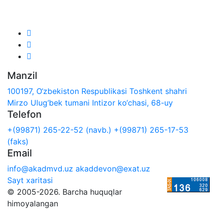
Biz ijtimoiy tarmoqlarda:
Manzil
100197, O‘zbekiston Respublikasi Toshkent shahri
Mirzo Ulug‘bek tumani Intizor ko‘chasi, 68-uy
Telefon
+(99871) 265-22-52 (navb.)
+(99871) 265-17-53
(faks)
Email
info@akadmvd.uz
akaddevon@exat.uz
Sayt xaritasi
© 2005-2026. Barcha huquqlar
himoyalangan