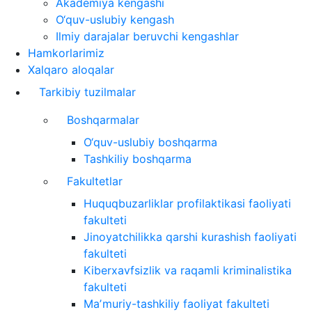
Akademiya kengashi
O‘quv-uslubiy kengash
Ilmiy darajalar beruvchi kengashlar
Hamkorlarimiz
Xalqaro aloqalar
Tarkibiy tuzilmalar
Boshqarmalar
O‘quv-uslubiy boshqarma
Tashkiliy boshqarma
Fakultetlar
Huquqbuzarliklar profilaktikasi faoliyati
fakulteti
Jinoyatchilikka qarshi kurashish faoliyati
fakulteti
Kiberxavfsizlik va raqamli kriminalistika
fakulteti
Maʼmuriy-tashkiliy faoliyat fakulteti