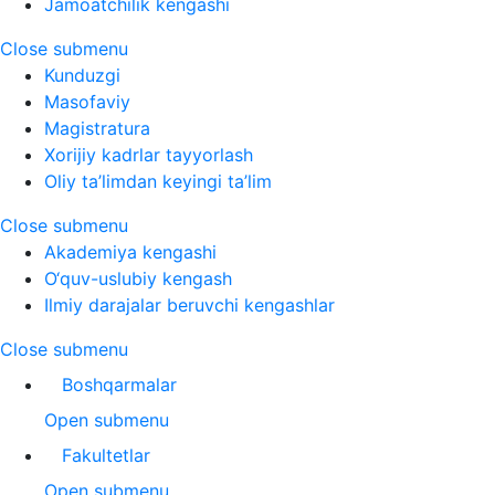
Jamoatchilik kengashi
Close submenu
Kunduzgi
Masofaviy
Magistratura
Xorijiy kadrlar tayyorlash
Oliy ta’limdan keyingi ta’lim
Close submenu
Akademiya kengashi
O‘quv-uslubiy kengash
Ilmiy darajalar beruvchi kengashlar
Close submenu
Boshqarmalar
Open submenu
Fakultetlar
Open submenu