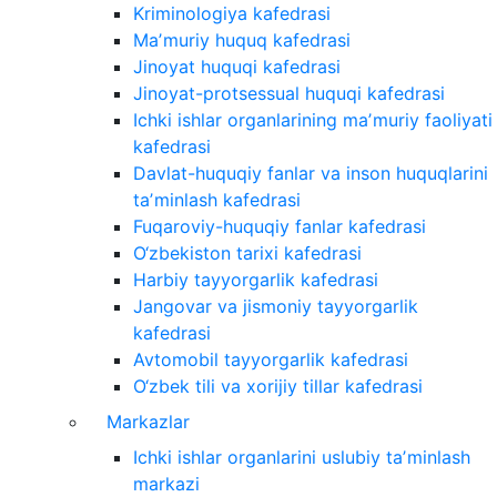
Kriminologiya kafedrasi
Maʼmuriy huquq kafedrasi
Jinoyat huquqi kafedrasi
Jinoyat-protsessual huquqi kafedrasi
Ichki ishlar organlarining maʼmuriy faoliyati
kafedrasi
Davlat-huquqiy fanlar va inson huquqlarini
taʼminlash kafedrasi
Fuqaroviy-huquqiy fanlar kafedrasi
O‘zbekiston tarixi kafedrasi
Harbiy tayyorgarlik kafedrasi
Jangovar va jismoniy tayyorgarlik
kafedrasi
Avtomobil tayyorgarlik kafedrasi
O‘zbek tili va xorijiy tillar kafedrasi
Markazlar
Ichki ishlar organlarini uslubiy taʼminlash
markazi