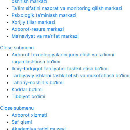
oshirish markazi
Taʼlim sifatini nazorat va monitoring qilish markazi
Psixologik ta’minlash markazi
Xorijiy tillar markazi
Axborot-resurs markazi
Ma’naviyat va ma’rifat markazi
Close submenu
Axborot texnologiyalarini joriy etish va taʼlimni
raqamlashtirish bo‘limi
Ilmiy-tadqiqot faoliyatini tashkil etish bo‘limi
Tarbiyaviy ishlarni tashkil etish va mukofotlash bo‘limi
Tahririy-noshirlik bo‘limi
Kadrlar bo‘limi
Tibbiyot bo‘limi
Close submenu
Axborot xizmati
Saf qismi
Akademiya tarixi muzeyi