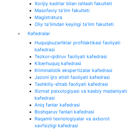
Xorijiy kadrlar bilan ishlash fakulteti
Masofaviy taʼlim fakulteti
Magistratura
Oliy taʼlimdan keyingi taʼlim fakulteti
Kafedralar
Huquqbuzarliklar profilaktikasi faoliyati
kafedrasi
Tezkor-qidiruv faoliyati kafedrasi
Kiberhuquq kafedrasi
Kriminalistik ekspertizalar kafedrasi
Jazoni ijro etish faoliyati kafedrasi
Tashkiliy-shtab faoliyati kafedrasi
Xizmat psixologiyasi va kasbiy madaniyati
kafedrasi
Aniq fanlar kafedrasi
Boshqaruv fanlari kafedrasi
Raqamli texnologiyalar va axborot
xavfsizligi kafedrasi