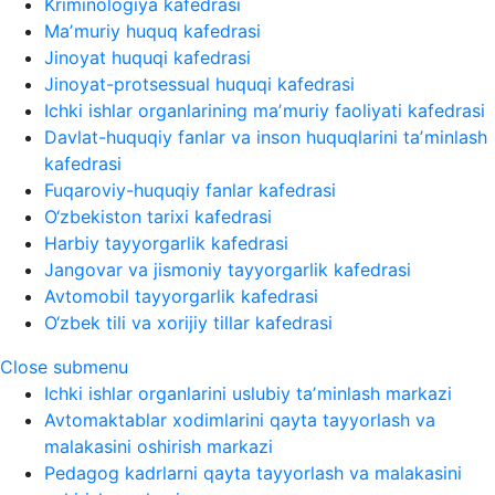
Kriminologiya kafedrasi
Maʼmuriy huquq kafedrasi
Jinoyat huquqi kafedrasi
Jinoyat-protsessual huquqi kafedrasi
Ichki ishlar organlarining maʼmuriy faoliyati kafedrasi
Davlat-huquqiy fanlar va inson huquqlarini taʼminlash
kafedrasi
Fuqaroviy-huquqiy fanlar kafedrasi
O‘zbekiston tarixi kafedrasi
Harbiy tayyorgarlik kafedrasi
Jangovar va jismoniy tayyorgarlik kafedrasi
Avtomobil tayyorgarlik kafedrasi
O‘zbek tili va xorijiy tillar kafedrasi
Close submenu
Ichki ishlar organlarini uslubiy taʼminlash markazi
Avtomaktablar xodimlarini qayta tayyorlash va
malakasini oshirish markazi
Pedagog kadrlarni qayta tayyorlash va malakasini