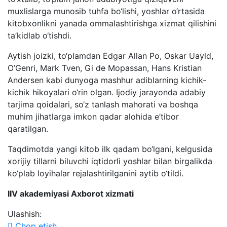
muxlislarga munosib tuhfa bo‘lishi, yoshlar o‘rtasida
kitobxonlikni yanada ommalashtirishga xizmat qilishini
ta’kidlab o‘tishdi.
Aytish joizki, to‘plamdan Edgar Allan Po, Oskar Uayld,
O’Genri, Mark Tven, Gi de Mopassan, Hans Kristian
Andersen kabi dunyoga mashhur adiblarning kichik-
kichik hikoyalari o‘rin olgan. Ijodiy jarayonda adabiy
tarjima qoidalari, so‘z tanlash mahorati va boshqa
muhim jihatlarga imkon qadar alohida e’tibor
qaratilgan.
Taqdimotda yangi kitob ilk qadam bo‘lgani, kelgusida
xorijiy tillarni biluvchi iqtidorli yoshlar bilan birgalikda
ko‘plab loyihalar rejalashtirilganini aytib o‘tildi.
IIV akademiyasi Axborot xizmati
Ulashish:
Chop etish