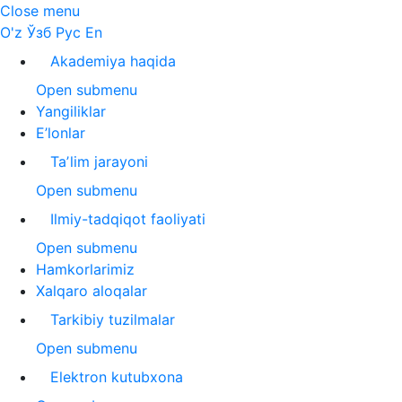
Close menu
O'z
Ўзб
Рус
En
Akademiya haqida
Open submenu
Yangiliklar
E’lonlar
Taʼlim jarayoni
Open submenu
Ilmiy-tadqiqot faoliyati
Open submenu
Hamkorlarimiz
Xalqaro aloqalar
Tarkibiy tuzilmalar
Open submenu
Elektron kutubxona