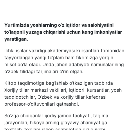
Yurtimizda yoshlarning o‘z iqtidor va salohiyatini
to‘laqonli yuzaga chiqarishi uchun keng imkoniyatlar
yaratilgan.
Ichki ishlar vazirligi akademiyasi kursantlari tomonidan
tayyorlangan yangi to‘plam ham fikrimizga yorqin
misol bo‘la oladi. Unda jahon adabiyoti namunalarining
o‘zbek tilidagi tarjimalari o‘rin olgan.
Kitob taqdimotiga bag‘ishlab o‘tkazilgan tadbirda
Xorijiy tillar markazi vakillari, iqtidorli kursantlar, yosh
tadqiqotchilar, O‘zbek va xorijiy tillar kafedrasi
professor-o‘qituvchilari qatnashdi.
So‘zga chiqqanlar ijodiy jamoa faoliyati, tarjima
jarayonlari, hikoyalarning g‘oyaviy ahamiyatiga
to‘xtalib, to‘plam jahon adabiyotiga qiziquvchi