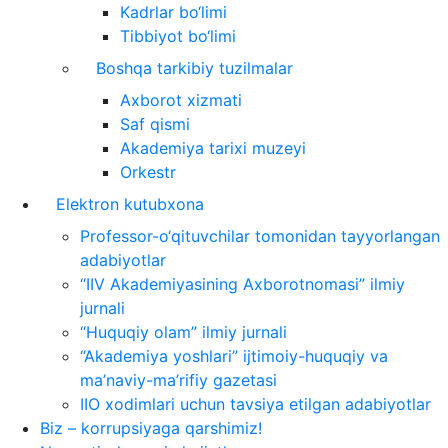
Kadrlar bo‘limi
Tibbiyot bo‘limi
Boshqa tarkibiy tuzilmalar
Axborot xizmati
Saf qismi
Akademiya tarixi muzeyi
Orkestr
Elektron kutubxona
Professor-o‘qituvchilar tomonidan tayyorlangan
adabiyotlar
“IIV Akademiyasining Axborotnomasi” ilmiy
jurnali
“Huquqiy olam” ilmiy jurnali
“Akademiya yoshlari” ijtimoiy-huquqiy va
ma’naviy-ma’rifiy gazetasi
IIO xodimlari uchun tavsiya etilgan adabiyotlar
Biz – korrupsiyaga qarshimiz!