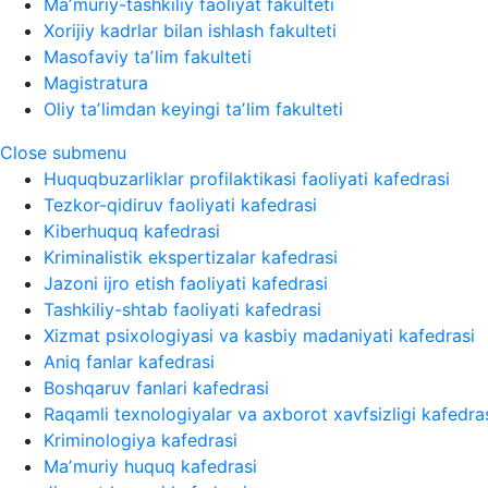
Maʼmuriy-tashkiliy faoliyat fakulteti
Xorijiy kadrlar bilan ishlash fakulteti
Masofaviy taʼlim fakulteti
Magistratura
Oliy taʼlimdan keyingi taʼlim fakulteti
Close submenu
Huquqbuzarliklar profilaktikasi faoliyati kafedrasi
Tezkor-qidiruv faoliyati kafedrasi
Kiberhuquq kafedrasi
Kriminalistik ekspertizalar kafedrasi
Jazoni ijro etish faoliyati kafedrasi
Tashkiliy-shtab faoliyati kafedrasi
Xizmat psixologiyasi va kasbiy madaniyati kafedrasi
Aniq fanlar kafedrasi
Boshqaruv fanlari kafedrasi
Raqamli texnologiyalar va axborot xavfsizligi kafedra
Kriminologiya kafedrasi
Maʼmuriy huquq kafedrasi