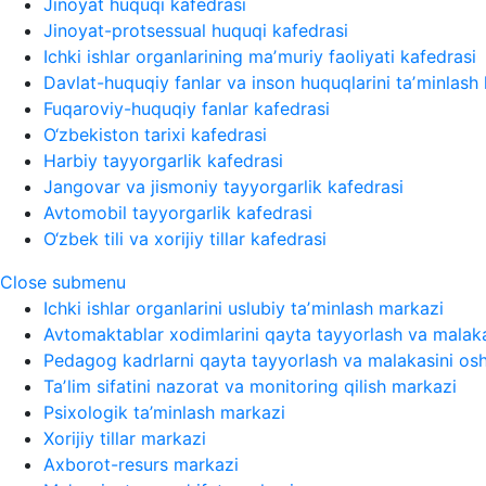
Jinoyat huquqi kafedrasi
Jinoyat-protsessual huquqi kafedrasi
Ichki ishlar organlarining maʼmuriy faoliyati kafedrasi
Davlat-huquqiy fanlar va inson huquqlarini taʼminlash 
Fuqaroviy-huquqiy fanlar kafedrasi
O‘zbekiston tarixi kafedrasi
Harbiy tayyorgarlik kafedrasi
Jangovar va jismoniy tayyorgarlik kafedrasi
Avtomobil tayyorgarlik kafedrasi
O‘zbek tili va xorijiy tillar kafedrasi
Close submenu
Ichki ishlar organlarini uslubiy taʼminlash markazi
Avtomaktablar xodimlarini qayta tayyorlash va malaka
Pedagog kadrlarni qayta tayyorlash va malakasini osh
Taʼlim sifatini nazorat va monitoring qilish markazi
Psixologik ta’minlash markazi
Xorijiy tillar markazi
Axborot-resurs markazi