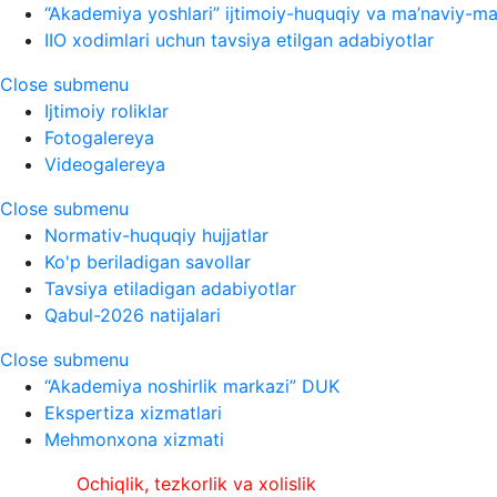
“Akademiya yoshlari” ijtimoiy-huquqiy va ma’naviy-ma’
IIO xodimlari uchun tavsiya etilgan adabiyotlar
Close submenu
Ijtimoiy roliklar
Fotogalereya
Videogalereya
Close submenu
Normativ-huquqiy hujjatlar
Ko'p beriladigan savollar
Tavsiya etiladigan adabiyotlar
Qabul-2026 natijalari
Close submenu
“Akademiya noshirlik markazi” DUK
Ekspertiza xizmatlari
Mehmonxona xizmati
Ochiqlik, tezkorlik va xolislik