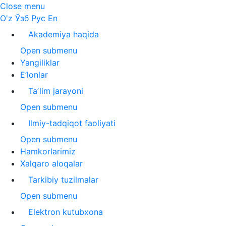
Close menu
O'z
Ўзб
Рус
En
Akademiya haqida
Open submenu
Yangiliklar
E’lonlar
Taʼlim jarayoni
Open submenu
Ilmiy-tadqiqot faoliyati
Open submenu
Hamkorlarimiz
Xalqaro aloqalar
Tarkibiy tuzilmalar
Open submenu
Elektron kutubxona