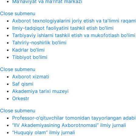
Ma’naviyat va ma’rifat markazi
Close submenu
Axborot texnologiyalarini joriy etish va taʼlimni raqaml
Ilmiy-tadqiqot faoliyatini tashkil etish bo‘limi
Tarbiyaviy ishlarni tashkil etish va mukofotlash bo‘limi
Tahririy-noshirlik bo‘limi
Kadrlar bo‘limi
Tibbiyot bo‘limi
Close submenu
Axborot xizmati
Saf qismi
Akademiya tarixi muzeyi
Orkestr
Close submenu
Professor-o‘qituvchilar tomonidan tayyorlangan adabi
“IIV Akademiyasining Axborotnomasi” ilmiy jurnali
“Huquqiy olam” ilmiy jurnali