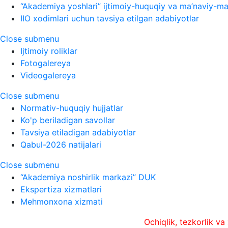
“Akademiya yoshlari” ijtimoiy-huquqiy va ma’naviy-ma’
IIO xodimlari uchun tavsiya etilgan adabiyotlar
Close submenu
Ijtimoiy roliklar
Fotogalereya
Videogalereya
Close submenu
Normativ-huquqiy hujjatlar
Ko'p beriladigan savollar
Tavsiya etiladigan adabiyotlar
Qabul-2026 natijalari
Close submenu
“Akademiya noshirlik markazi” DUK
Ekspertiza xizmatlari
Mehmonxona xizmati
Ochiqlik, tezkorlik va xolislik