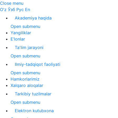
Close menu
O'z
Ўзб
Рус
En
Akademiya haqida
Open submenu
Yangiliklar
E’lonlar
Taʼlim jarayoni
Open submenu
Ilmiy-tadqiqot faoliyati
Open submenu
Hamkorlarimiz
Xalqaro aloqalar
Tarkibiy tuzilmalar
Open submenu
Elektron kutubxona