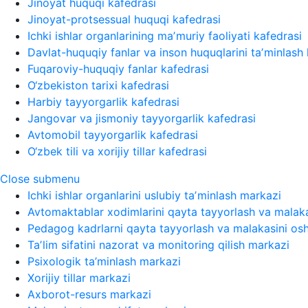
Jinoyat huquqi kafedrasi
Jinoyat-protsessual huquqi kafedrasi
Ichki ishlar organlarining maʼmuriy faoliyati kafedrasi
Davlat-huquqiy fanlar va inson huquqlarini taʼminlash 
Fuqaroviy-huquqiy fanlar kafedrasi
O‘zbekiston tarixi kafedrasi
Harbiy tayyorgarlik kafedrasi
Jangovar va jismoniy tayyorgarlik kafedrasi
Avtomobil tayyorgarlik kafedrasi
O‘zbek tili va xorijiy tillar kafedrasi
Close submenu
Ichki ishlar organlarini uslubiy taʼminlash markazi
Avtomaktablar xodimlarini qayta tayyorlash va malaka
Pedagog kadrlarni qayta tayyorlash va malakasini osh
Taʼlim sifatini nazorat va monitoring qilish markazi
Psixologik ta’minlash markazi
Xorijiy tillar markazi
Axborot-resurs markazi