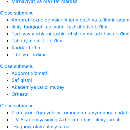
Ma’naviyat va ma’rifat markazi
Close submenu
Axborot texnologiyalarini joriy etish va taʼlimni raqaml
Ilmiy-tadqiqot faoliyatini tashkil etish bo‘limi
Tarbiyaviy ishlarni tashkil etish va mukofotlash bo‘limi
Tahririy-noshirlik bo‘limi
Kadrlar bo‘limi
Tibbiyot bo‘limi
Close submenu
Axborot xizmati
Saf qismi
Akademiya tarixi muzeyi
Orkestr
Close submenu
Professor-o‘qituvchilar tomonidan tayyorlangan adabi
“IIV Akademiyasining Axborotnomasi” ilmiy jurnali
“Huquqiy olam” ilmiy jurnali