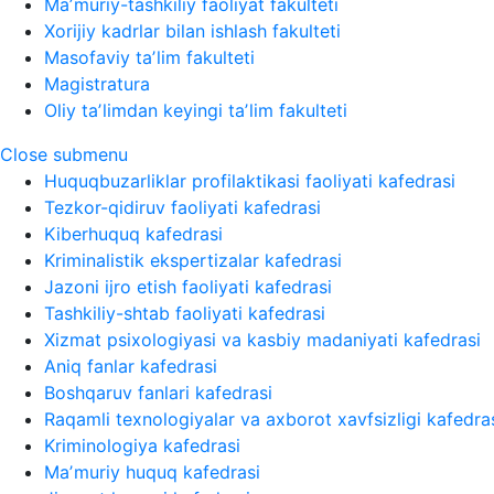
Maʼmuriy-tashkiliy faoliyat fakulteti
Xorijiy kadrlar bilan ishlash fakulteti
Masofaviy taʼlim fakulteti
Magistratura
Oliy taʼlimdan keyingi taʼlim fakulteti
Close submenu
Huquqbuzarliklar profilaktikasi faoliyati kafedrasi
Tezkor-qidiruv faoliyati kafedrasi
Kiberhuquq kafedrasi
Kriminalistik ekspertizalar kafedrasi
Jazoni ijro etish faoliyati kafedrasi
Tashkiliy-shtab faoliyati kafedrasi
Xizmat psixologiyasi va kasbiy madaniyati kafedrasi
Aniq fanlar kafedrasi
Boshqaruv fanlari kafedrasi
Raqamli texnologiyalar va axborot xavfsizligi kafedra
Kriminologiya kafedrasi
Maʼmuriy huquq kafedrasi