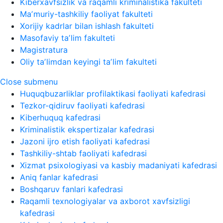
Kiberxavfsizlik va raqamli kriminalistika fakulteti
Maʼmuriy-tashkiliy faoliyat fakulteti
Xorijiy kadrlar bilan ishlash fakulteti
Masofaviy taʼlim fakulteti
Magistratura
Oliy taʼlimdan keyingi taʼlim fakulteti
Close submenu
Huquqbuzarliklar profilaktikasi faoliyati kafedrasi
Tezkor-qidiruv faoliyati kafedrasi
Kiberhuquq kafedrasi
Kriminalistik ekspertizalar kafedrasi
Jazoni ijro etish faoliyati kafedrasi
Tashkiliy-shtab faoliyati kafedrasi
Xizmat psixologiyasi va kasbiy madaniyati kafedrasi
Aniq fanlar kafedrasi
Boshqaruv fanlari kafedrasi
Raqamli texnologiyalar va axborot xavfsizligi
kafedrasi