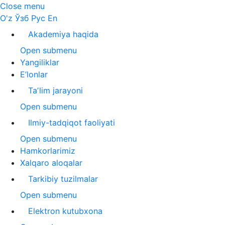
Close menu
O'z
Ўзб
Рус
En
Akademiya haqida
Open submenu
Yangiliklar
E’lonlar
Taʼlim jarayoni
Open submenu
Ilmiy-tadqiqot faoliyati
Open submenu
Hamkorlarimiz
Xalqaro aloqalar
Tarkibiy tuzilmalar
Open submenu
Elektron kutubxona