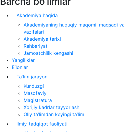
Barcha bo'limlar
Akademiya haqida
Akademiyaning huquqiy maqomi, maqsadi va
vazifalari
Akademiya tarixi
Rahbariyat
Jamoatchilik kengashi
Yangiliklar
E’lonlar
Taʼlim jarayoni
Kunduzgi
Masofaviy
Magistratura
Xorijiy kadrlar tayyorlash
Oliy ta’limdan keyingi ta’lim
Ilmiy-tadqiqot faoliyati