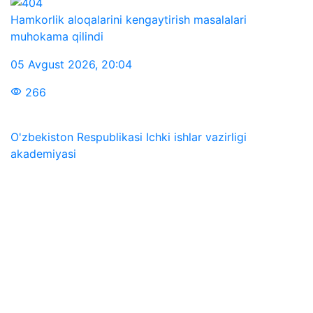
Hamkorlik aloqalarini kengaytirish masalalari
muhokama qilindi
05 Avgust 2026
,
20:04
266
O'zbekiston Respublikasi Ichki ishlar vazirligi
akademiyasi
Biz ijtimoiy tarmoqlarda:
Manzil
100197, O‘zbekiston Respublikasi Toshkent shahri