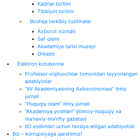
Kadrlar bo‘limi
Tibbiyot bo‘limi
Boshqa tarkibiy tuzilmalar
Axborot xizmati
Saf qismi
Akademiya tarixi muzeyi
Orkestr
Elektron kutubxona
Professor-o‘qituvchilar tomonidan tayyorlangan
adabiyotlar
“IIV Akademiyasining Axborotnomasi” ilmiy
jurnali
“Huquqiy olam” ilmiy jurnali
“Akademiya yoshlari” ijtimoiy-huquqiy va
ma’naviy-ma’rifiy gazetasi
IIO xodimlari uchun tavsiya etilgan adabiyotlar
Biz – korrupsiyaga qarshimiz!