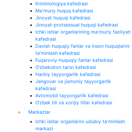
Kriminologiya kafedrasi
Maʼmuriy huquq kafedrasi
Jinoyat huquqi kafedrasi
Jinoyat-protsessual huquqi kafedrasi
Ichki ishlar organlarining maʼmuriy faoliyati
kafedrasi
Davlat-huquqiy fanlar va inson huquqlarini
taʼminlash kafedrasi
Fuqaroviy-huquqiy fanlar kafedrasi
O‘zbekiston tarixi kafedrasi
Harbiy tayyorgarlik kafedrasi
Jangovar va jismoniy tayyorgarlik
kafedrasi
Avtomobil tayyorgarlik kafedrasi
O‘zbek tili va xorijiy tillar kafedrasi
Markazlar
Ichki ishlar organlarini uslubiy taʼminlash
markazi