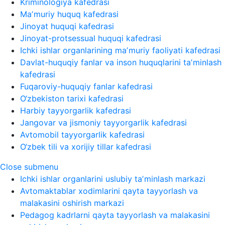
Kriminologiya kafedrasi
Maʼmuriy huquq kafedrasi
Jinoyat huquqi kafedrasi
Jinoyat-protsessual huquqi kafedrasi
Ichki ishlar organlarining maʼmuriy faoliyati kafedrasi
Davlat-huquqiy fanlar va inson huquqlarini taʼminlash
kafedrasi
Fuqaroviy-huquqiy fanlar kafedrasi
O‘zbekiston tarixi kafedrasi
Harbiy tayyorgarlik kafedrasi
Jangovar va jismoniy tayyorgarlik kafedrasi
Avtomobil tayyorgarlik kafedrasi
O‘zbek tili va xorijiy tillar kafedrasi
Close submenu
Ichki ishlar organlarini uslubiy taʼminlash markazi
Avtomaktablar xodimlarini qayta tayyorlash va
malakasini oshirish markazi
Pedagog kadrlarni qayta tayyorlash va malakasini