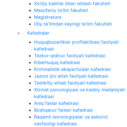
Xorijiy kadrlar bilan ishlash fakulteti
Masofaviy taʼlim fakulteti
Magistratura
Oliy taʼlimdan keyingi taʼlim fakulteti
Kafedralar
Huquqbuzarliklar profilaktikasi faoliyati
kafedrasi
Tezkor-qidiruv faoliyati kafedrasi
Kiberhuquq kafedrasi
Kriminalistik ekspertizalar kafedrasi
Jazoni ijro etish faoliyati kafedrasi
Tashkiliy-shtab faoliyati kafedrasi
Xizmat psixologiyasi va kasbiy madaniyati
kafedrasi
Aniq fanlar kafedrasi
Boshqaruv fanlari kafedrasi
Raqamli texnologiyalar va axborot
xavfsizligi kafedrasi