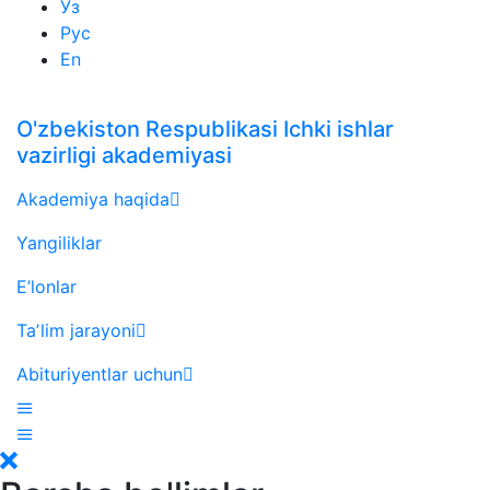
Ўз
Рус
En
O'zbekiston Respublikasi Ichki ishlar
vazirligi akademiyasi
Akademiya haqida
Yangiliklar
E’lonlar
Taʼlim jarayoni
Abituriyentlar uchun