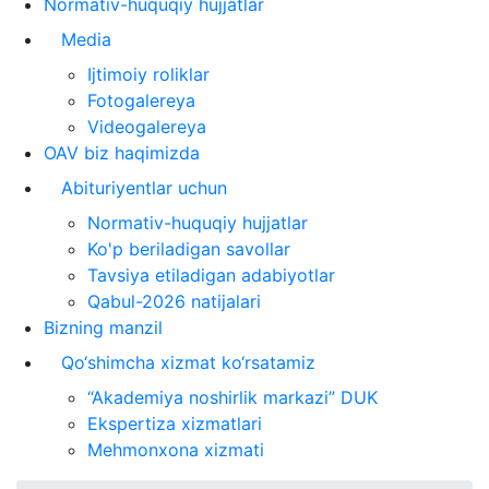
Normativ-huquqiy hujjatlar
Media
Ijtimoiy roliklar
Fotogalereya
Videogalereya
OAV biz haqimizda
Abituriyentlar uchun
Normativ-huquqiy hujjatlar
Ko'p beriladigan savollar
Tavsiya etiladigan adabiyotlar
Qabul-2026 natijalari
Bizning manzil
Qo‘shimcha xizmat ko‘rsatamiz
“Akademiya noshirlik markazi” DUK
Ekspertiza xizmatlari
Mehmonxona xizmati