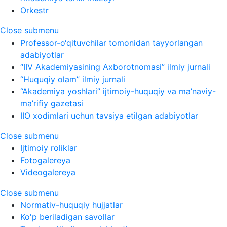
Orkestr
Close submenu
Professor-o‘qituvchilar tomonidan tayyorlangan
adabiyotlar
“IIV Akademiyasining Axborotnomasi” ilmiy jurnali
“Huquqiy olam” ilmiy jurnali
“Akademiya yoshlari” ijtimoiy-huquqiy va ma’naviy-
ma’rifiy gazetasi
IIO xodimlari uchun tavsiya etilgan adabiyotlar
Close submenu
Ijtimoiy roliklar
Fotogalereya
Videogalereya
Close submenu
Normativ-huquqiy hujjatlar
Ko'p beriladigan savollar