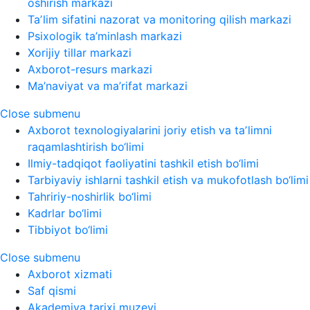
oshirish markazi
Taʼlim sifatini nazorat va monitoring qilish markazi
Psixologik ta’minlash markazi
Xorijiy tillar markazi
Axborot-resurs markazi
Ma’naviyat va ma’rifat markazi
Close submenu
Axborot texnologiyalarini joriy etish va taʼlimni
raqamlashtirish bo‘limi
Ilmiy-tadqiqot faoliyatini tashkil etish bo‘limi
Tarbiyaviy ishlarni tashkil etish va mukofotlash bo‘limi
Tahririy-noshirlik bo‘limi
Kadrlar bo‘limi
Tibbiyot bo‘limi
Close submenu
Axborot xizmati
Saf qismi
Akademiya tarixi muzeyi