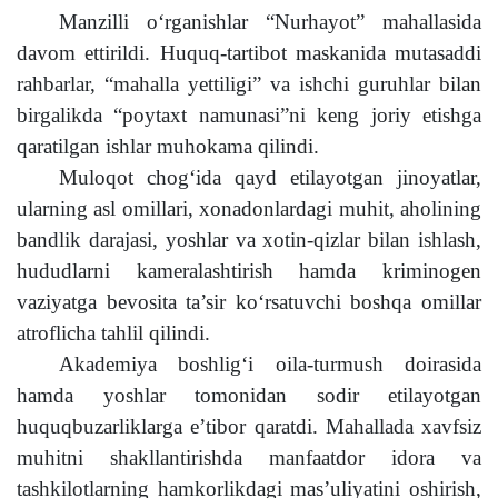
Manzilli o‘rganishlar “Nurhayot” mahallasida
davom ettirildi. Huquq-tartibot maskanida mutasaddi
rahbarlar, “mahalla yettiligi” va ishchi guruhlar bilan
birgalikda “poytaxt namunasi”ni keng joriy etishga
qaratilgan ishlar muhokama qilindi.
Muloqot chog‘ida qayd etilayotgan jinoyatlar,
ularning asl omillari, xonadonlardagi muhit, aholining
bandlik darajasi, yoshlar va xotin-qizlar bilan ishlash,
hududlarni kameralashtirish hamda kriminogen
vaziyatga bevosita ta’sir ko‘rsatuvchi boshqa omillar
atroflicha tahlil qilindi.
Akademiya boshlig‘i oila-turmush doirasida
hamda yoshlar tomonidan sodir etilayotgan
huquqbuzarliklarga e’tibor qaratdi. Mahallada xavfsiz
muhitni shakllantirishda manfaatdor idora va
tashkilotlarning hamkorlikdagi mas’uliyatini oshirish,