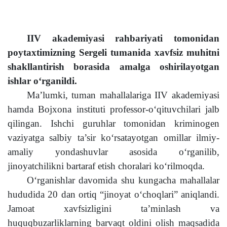
IIV akademiyasi rahbariyati tomonidan
poytaxtimizning Sergeli tumanida xavfsiz muhitni
shakllantirish borasida amalga oshirilayotgan
ishlar o‘rganildi.
Ma’lumki, tuman mahallalariga IIV akademiyasi
hamda Bojxona instituti professor-o‘qituvchilari jalb
qilingan. Ishchi guruhlar tomonidan kriminogen
vaziyatga salbiy ta’sir ko‘rsatayotgan omillar ilmiy-
amaliy yondashuvlar asosida o‘rganilib,
jinoyatchilikni bartaraf etish choralari ko‘rilmoqda.
O‘rganishlar davomida shu kungacha mahallalar
hududida 20 dan ortiq
“jinoyat o‘choqlari” aniqlandi.
Jamoat xavfsizligini ta’minlash va
huquqbuzarliklarning barvaqt oldini olish maqsadida