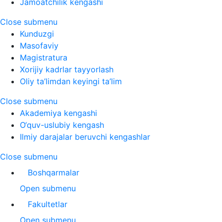
Jamoatchilik kengashi
Close submenu
Kunduzgi
Masofaviy
Magistratura
Xorijiy kadrlar tayyorlash
Oliy ta’limdan keyingi ta’lim
Close submenu
Akademiya kengashi
O‘quv-uslubiy kengash
Ilmiy darajalar beruvchi kengashlar
Close submenu
Boshqarmalar
Open submenu
Fakultetlar
Open submenu