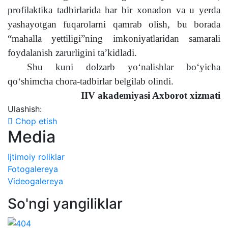
profilaktika tadbirlarida har bir xonadon va u yerda
yashayotgan fuqarolarni qamrab olish, bu borada
“mahalla yettiligi”ning imkoniyatlaridan samarali
foydalanish zarurligini ta’kidladi.
Shu kuni dolzarb yo‘nalishlar bo‘yicha
qo‘shimcha chora-tadbirlar belgilab olindi.
IIV akademiyasi Axborot xizmati
Ulashish:
Chop etish
Media
Ijtimoiy roliklar
Fotogalereya
Videogalereya
So'ngi yangiliklar