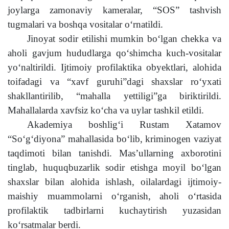
joylarga zamonaviy kameralar, “SOS” tashvish
tugmalari va boshqa vositalar o‘rnatildi.
Jinoyat sodir etilishi mumkin bo‘lgan chekka va
aholi gavjum hududlarga qo‘shimcha kuch-vositalar
yo‘naltirildi. Ijtimoiy profilaktika obyektlari, alohida
toifadagi va “xavf guruhi”dagi shaxslar ro‘yxati
shakllantirilib, “mahalla yettiligi”ga biriktirildi.
Mahallalarda xavfsiz ko‘cha va uylar tashkil etildi.
Akademiya boshlig‘i Rustam Xatamov
“So‘g‘diyona” mahallasida bo‘lib, kriminogen vaziyat
taqdimoti bilan tanishdi. Mas’ullarning axborotini
tinglab, huquqbuzarlik sodir etishga moyil bo‘lgan
shaxslar bilan alohida ishlash, oilalardagi ijtimoiy-
maishiy muammolarni o‘rganish, aholi o‘rtasida
profilaktik tadbirlarni kuchaytirish yuzasidan
ko‘rsatmalar berdi.