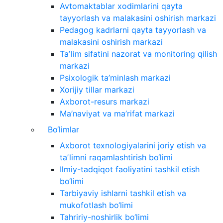
Avtomaktablar xodimlarini qayta
tayyorlash va malakasini oshirish markazi
Pedagog kadrlarni qayta tayyorlash va
malakasini oshirish markazi
Taʼlim sifatini nazorat va monitoring qilish
markazi
Psixologik ta’minlash markazi
Xorijiy tillar markazi
Axborot-resurs markazi
Ma’naviyat va ma’rifat markazi
Bo‘limlar
Axborot texnologiyalarini joriy etish va
taʼlimni raqamlashtirish bo‘limi
Ilmiy-tadqiqot faoliyatini tashkil etish
bo‘limi
Tarbiyaviy ishlarni tashkil etish va
mukofotlash bo‘limi
Tahririy-noshirlik bo‘limi