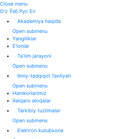
Close menu
O'z
Ўзб
Рус
En
Akademiya haqida
Open submenu
Yangiliklar
E’lonlar
Taʼlim jarayoni
Open submenu
Ilmiy-tadqiqot faoliyati
Open submenu
Hamkorlarimiz
Xalqaro aloqalar
Tarkibiy tuzilmalar
Open submenu
Elektron kutubxona