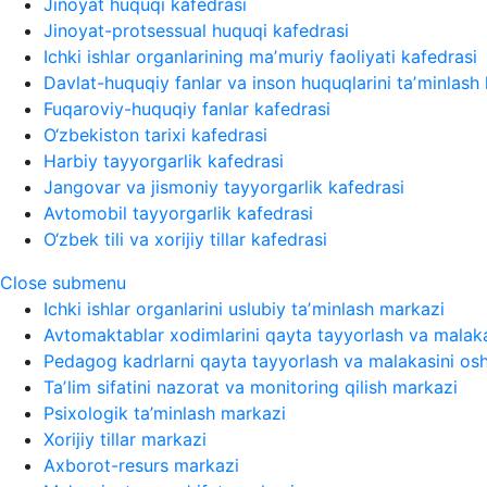
Jinoyat huquqi kafedrasi
Jinoyat-protsessual huquqi kafedrasi
Ichki ishlar organlarining maʼmuriy faoliyati kafedrasi
Davlat-huquqiy fanlar va inson huquqlarini taʼminlash 
Fuqaroviy-huquqiy fanlar kafedrasi
O‘zbekiston tarixi kafedrasi
Harbiy tayyorgarlik kafedrasi
Jangovar va jismoniy tayyorgarlik kafedrasi
Avtomobil tayyorgarlik kafedrasi
O‘zbek tili va xorijiy tillar kafedrasi
Close submenu
Ichki ishlar organlarini uslubiy taʼminlash markazi
Avtomaktablar xodimlarini qayta tayyorlash va malaka
Pedagog kadrlarni qayta tayyorlash va malakasini osh
Taʼlim sifatini nazorat va monitoring qilish markazi
Psixologik ta’minlash markazi
Xorijiy tillar markazi
Axborot-resurs markazi