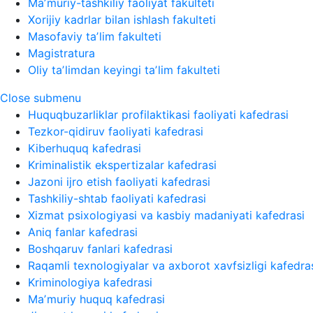
Maʼmuriy-tashkiliy faoliyat fakulteti
Xorijiy kadrlar bilan ishlash fakulteti
Masofaviy taʼlim fakulteti
Magistratura
Oliy taʼlimdan keyingi taʼlim fakulteti
Close submenu
Huquqbuzarliklar profilaktikasi faoliyati kafedrasi
Tezkor-qidiruv faoliyati kafedrasi
Kiberhuquq kafedrasi
Kriminalistik ekspertizalar kafedrasi
Jazoni ijro etish faoliyati kafedrasi
Tashkiliy-shtab faoliyati kafedrasi
Xizmat psixologiyasi va kasbiy madaniyati kafedrasi
Aniq fanlar kafedrasi
Boshqaruv fanlari kafedrasi
Raqamli texnologiyalar va axborot xavfsizligi kafedra
Kriminologiya kafedrasi
Maʼmuriy huquq kafedrasi