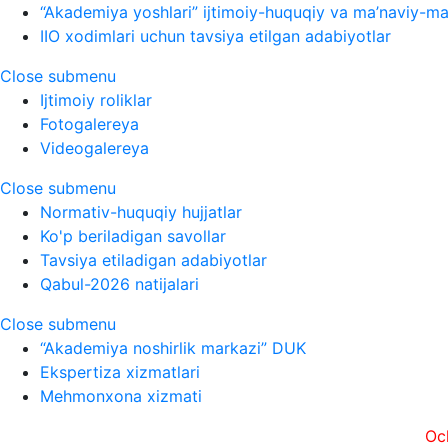
“Akademiya yoshlari” ijtimoiy-huquqiy va ma’naviy-ma’
IIO xodimlari uchun tavsiya etilgan adabiyotlar
Close submenu
Ijtimoiy roliklar
Fotogalereya
Videogalereya
Close submenu
Normativ-huquqiy hujjatlar
Ko'p beriladigan savollar
Tavsiya etiladigan adabiyotlar
Qabul-2026 natijalari
Close submenu
“Akademiya noshirlik markazi” DUK
Ekspertiza xizmatlari
Mehmonxona xizmati
Ochiqlik, t