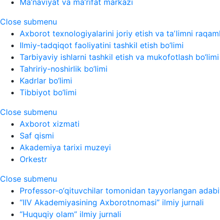
Ma’naviyat va ma’rifat markazi
Close submenu
Axborot texnologiyalarini joriy etish va taʼlimni raqaml
Ilmiy-tadqiqot faoliyatini tashkil etish bo‘limi
Tarbiyaviy ishlarni tashkil etish va mukofotlash bo‘limi
Tahririy-noshirlik bo‘limi
Kadrlar bo‘limi
Tibbiyot bo‘limi
Close submenu
Axborot xizmati
Saf qismi
Akademiya tarixi muzeyi
Orkestr
Close submenu
Professor-o‘qituvchilar tomonidan tayyorlangan adabi
“IIV Akademiyasining Axborotnomasi” ilmiy jurnali
“Huquqiy olam” ilmiy jurnali