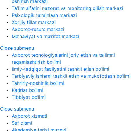
oshirish markazi
Taʼlim sifatini nazorat va monitoring qilish markazi
Psixologik ta’minlash markazi
Xorijiy tillar markazi
Axborot-resurs markazi
Ma’naviyat va ma’rifat markazi
Close submenu
Axborot texnologiyalarini joriy etish va taʼlimni
raqamlashtirish bo‘limi
Ilmiy-tadqiqot faoliyatini tashkil etish bo‘limi
Tarbiyaviy ishlarni tashkil etish va mukofotlash bo‘limi
Tahririy-noshirlik bo‘limi
Kadrlar bo‘limi
Tibbiyot bo‘limi
Close submenu
Axborot xizmati
Saf qismi
Akademiya tarixi muzeyi