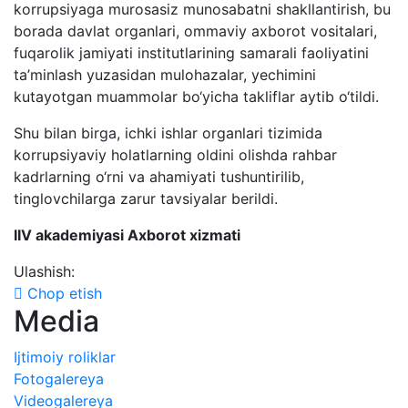
korrupsiyaga murosasiz munosabatni shakllantirish, bu
borada davlat organlari, ommaviy axborot vositalari,
fuqarolik jamiyati institutlarining samarali faoliyatini
ta’minlash yuzasidan mulohazalar, yechimini
kutayotgan muammolar bo‘yicha takliflar aytib o‘tildi.
Shu bilan birga, ichki ishlar organlari tizimida
korrupsiyaviy holatlarning oldini olishda rahbar
kadrlarning o‘rni va ahamiyati tushuntirilib,
tinglovchilarga zarur tavsiyalar berildi.
IIV akademiyasi Axborot xizmati
Ulashish:
Chop etish
Media
Ijtimoiy roliklar
Fotogalereya
Videogalereya