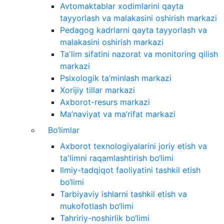
Avtomaktablar xodimlarini qayta
tayyorlash va malakasini oshirish markazi
Pedagog kadrlarni qayta tayyorlash va
malakasini oshirish markazi
Taʼlim sifatini nazorat va monitoring qilish
markazi
Psixologik ta’minlash markazi
Xorijiy tillar markazi
Axborot-resurs markazi
Ma’naviyat va ma’rifat markazi
Bo‘limlar
Axborot texnologiyalarini joriy etish va
taʼlimni raqamlashtirish bo‘limi
Ilmiy-tadqiqot faoliyatini tashkil etish
bo‘limi
Tarbiyaviy ishlarni tashkil etish va
mukofotlash bo‘limi
Tahririy-noshirlik bo‘limi