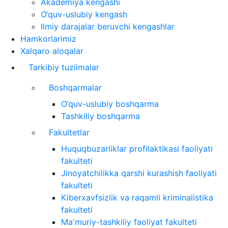
Akademiya kengashi
O‘quv-uslubiy kengash
Ilmiy darajalar beruvchi kengashlar
Hamkorlarimiz
Xalqaro aloqalar
Tarkibiy tuzilmalar
Boshqarmalar
O‘quv-uslubiy boshqarma
Tashkiliy boshqarma
Fakultetlar
Huquqbuzarliklar profilaktikasi faoliyati
fakulteti
Jinoyatchilikka qarshi kurashish faoliyati
fakulteti
Kiberxavfsizlik va raqamli kriminalistika
fakulteti
Maʼmuriy-tashkiliy faoliyat fakulteti