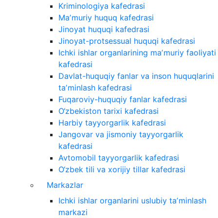
Kriminologiya kafedrasi
Maʼmuriy huquq kafedrasi
Jinoyat huquqi kafedrasi
Jinoyat-protsessual huquqi kafedrasi
Ichki ishlar organlarining maʼmuriy faoliyati
kafedrasi
Davlat-huquqiy fanlar va inson huquqlarini
taʼminlash kafedrasi
Fuqaroviy-huquqiy fanlar kafedrasi
O‘zbekiston tarixi kafedrasi
Harbiy tayyorgarlik kafedrasi
Jangovar va jismoniy tayyorgarlik
kafedrasi
Avtomobil tayyorgarlik kafedrasi
O‘zbek tili va xorijiy tillar kafedrasi
Markazlar
Ichki ishlar organlarini uslubiy taʼminlash
markazi