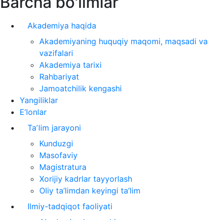
Barcha bo'limlar
Akademiya haqida
Akademiyaning huquqiy maqomi, maqsadi va
vazifalari
Akademiya tarixi
Rahbariyat
Jamoatchilik kengashi
Yangiliklar
E’lonlar
Taʼlim jarayoni
Kunduzgi
Masofaviy
Magistratura
Xorijiy kadrlar tayyorlash
Oliy ta’limdan keyingi ta’lim
Ilmiy-tadqiqot faoliyati