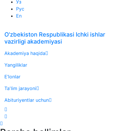
Ўз
Рус
En
O'zbekiston Respublikasi Ichki ishlar
vazirligi akademiyasi
Akademiya haqida
Yangiliklar
E’lonlar
Taʼlim jarayoni
Abituriyentlar uchun