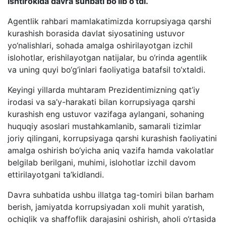
ishtirokida davra suhbati bo‘lib o‘tdi.
Agentlik rahbari mamlakatimizda korrupsiyaga qarshi
kurashish borasida davlat siyosatining ustuvor
yo‘nalishlari, sohada amalga oshirilayotgan izchil
islohotlar, erishilayotgan natijalar, bu o‘rinda agentlik
va uning quyi bo‘g‘inlari faoliyatiga batafsil to‘xtaldi.
Keyingi yillarda muhtaram Prezidentimizning qat’iy
irodasi va sa’y-harakati bilan korrupsiyaga qarshi
kurashish eng ustuvor vazifaga aylangani, sohaning
huquqiy asoslari mustahkamlanib, samarali tizimlar
joriy qilingani, korrupsiyaga qarshi kurashish faoliyatini
amalga oshirish bo‘yicha aniq vazifa hamda vakolatlar
belgilab berilgani, muhimi, islohotlar izchil davom
ettirilayotgani ta’kidlandi.
Davra suhbatida ushbu illatga tag-tomiri bilan barham
berish, jamiyatda korrupsiyadan xoli muhit yaratish,
ochiqlik va shaffoflik darajasini oshirish, aholi o‘rtasida