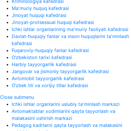
Kriminologiya kafedrasi
Maʼmuriy huquq kafedrasi
Jinoyat huquqi kafedrasi
Jinoyat-protsessual huquqi kafedrasi
Ichki ishlar organlarining maʼmuriy faoliyati kafedrasi
Davlat-huquqiy fanlar va inson huquqlarini taʼminlash
kafedrasi
Fuqaroviy-huquqiy fanlar kafedrasi
O‘zbekiston tarixi kafedrasi
Harbiy tayyorgarlik kafedrasi
Jangovar va jismoniy tayyorgarlik kafedrasi
Avtomobil tayyorgarlik kafedrasi
O‘zbek tili va xorijiy tillar kafedrasi
Close submenu
Ichki ishlar organlarini uslubiy taʼminlash markazi
Avtomaktablar xodimlarini qayta tayyorlash va
malakasini oshirish markazi
Pedagog kadrlarni qayta tayyorlash va malakasini