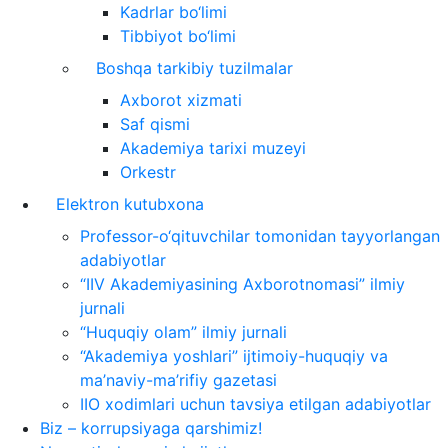
Kadrlar bo‘limi
Tibbiyot bo‘limi
Boshqa tarkibiy tuzilmalar
Axborot xizmati
Saf qismi
Akademiya tarixi muzeyi
Orkestr
Elektron kutubxona
Professor-o‘qituvchilar tomonidan tayyorlangan
adabiyotlar
“IIV Akademiyasining Axborotnomasi” ilmiy
jurnali
“Huquqiy olam” ilmiy jurnali
“Akademiya yoshlari” ijtimoiy-huquqiy va
ma’naviy-ma’rifiy gazetasi
IIO xodimlari uchun tavsiya etilgan adabiyotlar
Biz – korrupsiyaga qarshimiz!