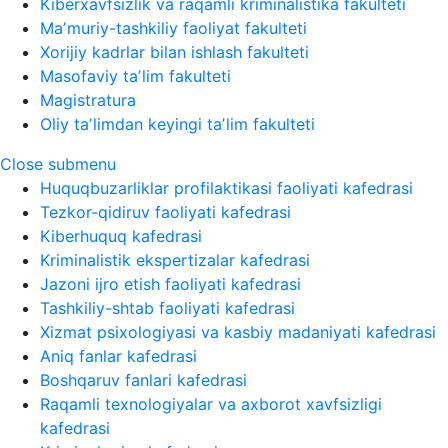
Kiberxavfsizlik va raqamli kriminalistika fakulteti
Maʼmuriy-tashkiliy faoliyat fakulteti
Xorijiy kadrlar bilan ishlash fakulteti
Masofaviy taʼlim fakulteti
Magistratura
Oliy taʼlimdan keyingi taʼlim fakulteti
Close submenu
Huquqbuzarliklar profilaktikasi faoliyati kafedrasi
Tezkor-qidiruv faoliyati kafedrasi
Kiberhuquq kafedrasi
Kriminalistik ekspertizalar kafedrasi
Jazoni ijro etish faoliyati kafedrasi
Tashkiliy-shtab faoliyati kafedrasi
Xizmat psixologiyasi va kasbiy madaniyati kafedrasi
Aniq fanlar kafedrasi
Boshqaruv fanlari kafedrasi
Raqamli texnologiyalar va axborot xavfsizligi
kafedrasi