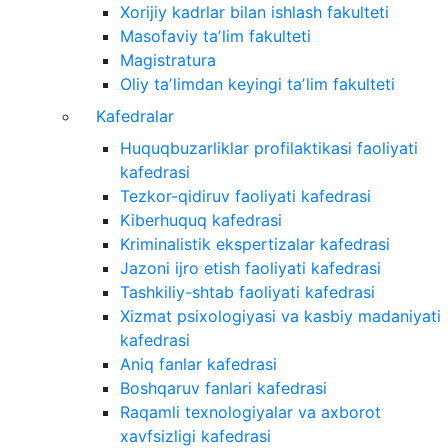
Xorijiy kadrlar bilan ishlash fakulteti
Masofaviy taʼlim fakulteti
Magistratura
Oliy taʼlimdan keyingi taʼlim fakulteti
Kafedralar
Huquqbuzarliklar profilaktikasi faoliyati
kafedrasi
Tezkor-qidiruv faoliyati kafedrasi
Kiberhuquq kafedrasi
Kriminalistik ekspertizalar kafedrasi
Jazoni ijro etish faoliyati kafedrasi
Tashkiliy-shtab faoliyati kafedrasi
Xizmat psixologiyasi va kasbiy madaniyati
kafedrasi
Aniq fanlar kafedrasi
Boshqaruv fanlari kafedrasi
Raqamli texnologiyalar va axborot
xavfsizligi kafedrasi