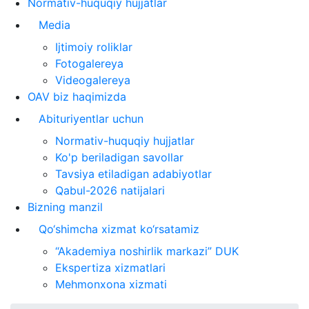
Normativ-huquqiy hujjatlar
Media
Ijtimoiy roliklar
Fotogalereya
Videogalereya
OAV biz haqimizda
Abituriyentlar uchun
Normativ-huquqiy hujjatlar
Ko'p beriladigan savollar
Tavsiya etiladigan adabiyotlar
Qabul-2026 natijalari
Bizning manzil
Qo‘shimcha xizmat ko‘rsatamiz
“Akademiya noshirlik markazi” DUK
Ekspertiza xizmatlari
Mehmonxona xizmati