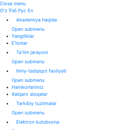
Close menu
O'z
Ўзб
Рус
En
Akademiya haqida
Open submenu
Yangiliklar
E’lonlar
Taʼlim jarayoni
Open submenu
Ilmiy-tadqiqot faoliyati
Open submenu
Hamkorlarimiz
Xalqaro aloqalar
Tarkibiy tuzilmalar
Open submenu
Elektron kutubxona