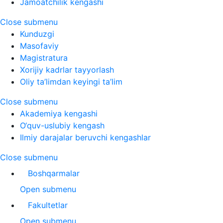
Jamoatchilik kengashi
Close submenu
Kunduzgi
Masofaviy
Magistratura
Xorijiy kadrlar tayyorlash
Oliy ta’limdan keyingi ta’lim
Close submenu
Akademiya kengashi
O‘quv-uslubiy kengash
Ilmiy darajalar beruvchi kengashlar
Close submenu
Boshqarmalar
Open submenu
Fakultetlar
Open submenu