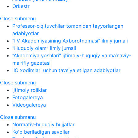
Orkestr
Close submenu
Professor-o‘qituvchilar tomonidan tayyorlangan
adabiyotlar
“IIV Akademiyasining Axborotnomasi” ilmiy jurnali
“Huquqiy olam” ilmiy jurnali
“Akademiya yoshlari” ijtimoiy-huquqiy va ma’naviy-
ma’rifiy gazetasi
IIO xodimlari uchun tavsiya etilgan adabiyotlar
Close submenu
Ijtimoiy roliklar
Fotogalereya
Videogalereya
Close submenu
Normativ-huquqiy hujjatlar
Ko'p beriladigan savollar