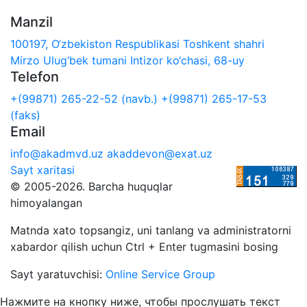
Manzil
100197, O‘zbekiston Respublikasi Toshkent shahri
Mirzo Ulug‘bek tumani Intizor ko‘chasi, 68-uy
Telefon
+(99871) 265-22-52 (navb.)
+(99871) 265-17-53
(faks)
Email
info@akadmvd.uz
akaddevon@exat.uz
Sayt xaritasi
© 2005-2026. Barcha huquqlar
himoyalangan
Matnda xato topsangiz, uni tanlang va administratorni
xabardor qilish uchun Ctrl + Enter tugmasini bosing
Sayt yaratuvchisi:
Online Service Group
Нажмите на кнопку ниже, чтобы прослушать текст