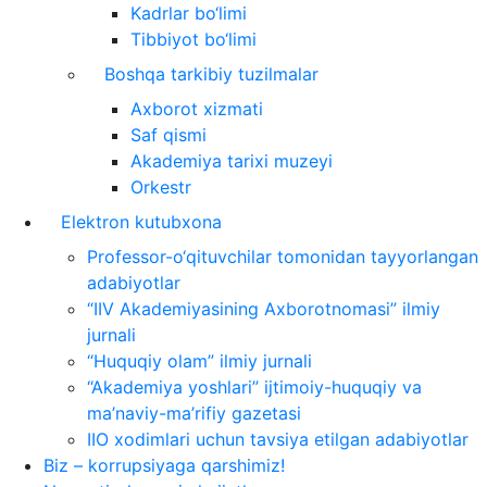
Kadrlar bo‘limi
Tibbiyot bo‘limi
Boshqa tarkibiy tuzilmalar
Axborot xizmati
Saf qismi
Akademiya tarixi muzeyi
Orkestr
Elektron kutubxona
Professor-o‘qituvchilar tomonidan tayyorlangan
adabiyotlar
“IIV Akademiyasining Axborotnomasi” ilmiy
jurnali
“Huquqiy olam” ilmiy jurnali
“Akademiya yoshlari” ijtimoiy-huquqiy va
ma’naviy-ma’rifiy gazetasi
IIO xodimlari uchun tavsiya etilgan adabiyotlar
Biz – korrupsiyaga qarshimiz!