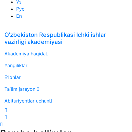
Ўз
Рус
En
O'zbekiston Respublikasi Ichki ishlar
vazirligi akademiyasi
Akademiya haqida
Yangiliklar
E’lonlar
Taʼlim jarayoni
Abituriyentlar uchun