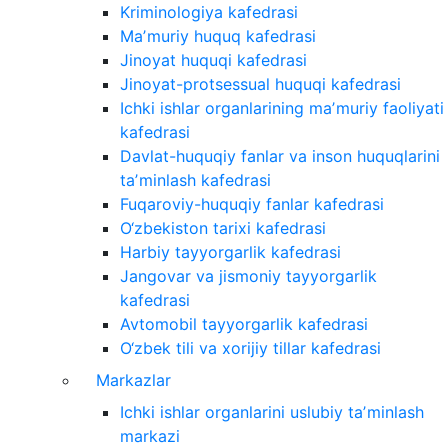
Kriminologiya kafedrasi
Maʼmuriy huquq kafedrasi
Jinoyat huquqi kafedrasi
Jinoyat-protsessual huquqi kafedrasi
Ichki ishlar organlarining maʼmuriy faoliyati
kafedrasi
Davlat-huquqiy fanlar va inson huquqlarini
taʼminlash kafedrasi
Fuqaroviy-huquqiy fanlar kafedrasi
O‘zbekiston tarixi kafedrasi
Harbiy tayyorgarlik kafedrasi
Jangovar va jismoniy tayyorgarlik
kafedrasi
Avtomobil tayyorgarlik kafedrasi
O‘zbek tili va xorijiy tillar kafedrasi
Markazlar
Ichki ishlar organlarini uslubiy taʼminlash
markazi