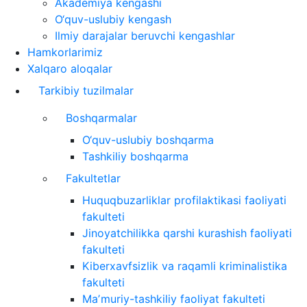
Akademiya kengashi
O‘quv-uslubiy kengash
Ilmiy darajalar beruvchi kengashlar
Hamkorlarimiz
Xalqaro aloqalar
Tarkibiy tuzilmalar
Boshqarmalar
O‘quv-uslubiy boshqarma
Tashkiliy boshqarma
Fakultetlar
Huquqbuzarliklar profilaktikasi faoliyati
fakulteti
Jinoyatchilikka qarshi kurashish faoliyati
fakulteti
Kiberxavfsizlik va raqamli kriminalistika
fakulteti
Maʼmuriy-tashkiliy faoliyat fakulteti