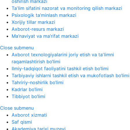
oshirish markazi
Taʼlim sifatini nazorat va monitoring qilish markazi
Psixologik ta’minlash markazi
Xorijiy tillar markazi
Axborot-resurs markazi
Ma’naviyat va ma’rifat markazi
Close submenu
Axborot texnologiyalarini joriy etish va taʼlimni
raqamlashtirish bo‘limi
Ilmiy-tadqiqot faoliyatini tashkil etish bo‘limi
Tarbiyaviy ishlarni tashkil etish va mukofotlash bo‘limi
Tahririy-noshirlik bo‘limi
Kadrlar bo‘limi
Tibbiyot bo‘limi
Close submenu
Axborot xizmati
Saf qismi
Akademiya tarixi muzeyi