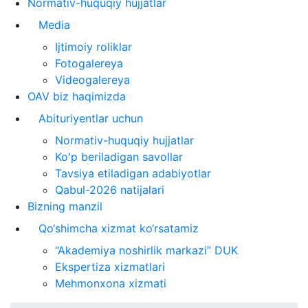
Normativ-huquqiy hujjatlar
Media
Ijtimoiy roliklar
Fotogalereya
Videogalereya
OAV biz haqimizda
Abituriyentlar uchun
Normativ-huquqiy hujjatlar
Ko'p beriladigan savollar
Tavsiya etiladigan adabiyotlar
Qabul-2026 natijalari
Bizning manzil
Qo‘shimcha xizmat ko‘rsatamiz
“Akademiya noshirlik markazi” DUK
Ekspertiza xizmatlari
Mehmonxona xizmati