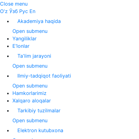
Close menu
O'z
Ўзб
Рус
En
Akademiya haqida
Open submenu
Yangiliklar
E’lonlar
Taʼlim jarayoni
Open submenu
Ilmiy-tadqiqot faoliyati
Open submenu
Hamkorlarimiz
Xalqaro aloqalar
Tarkibiy tuzilmalar
Open submenu
Elektron kutubxona