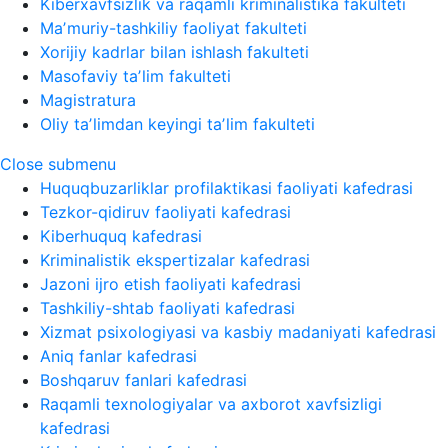
Kiberxavfsizlik va raqamli kriminalistika fakulteti
Maʼmuriy-tashkiliy faoliyat fakulteti
Xorijiy kadrlar bilan ishlash fakulteti
Masofaviy taʼlim fakulteti
Magistratura
Oliy taʼlimdan keyingi taʼlim fakulteti
Close submenu
Huquqbuzarliklar profilaktikasi faoliyati kafedrasi
Tezkor-qidiruv faoliyati kafedrasi
Kiberhuquq kafedrasi
Kriminalistik ekspertizalar kafedrasi
Jazoni ijro etish faoliyati kafedrasi
Tashkiliy-shtab faoliyati kafedrasi
Xizmat psixologiyasi va kasbiy madaniyati kafedrasi
Aniq fanlar kafedrasi
Boshqaruv fanlari kafedrasi
Raqamli texnologiyalar va axborot xavfsizligi
kafedrasi