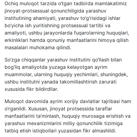
Ochiq muloqot tarzida o‘tgan tadbirda mamlakatimiz
jinoyat-protsessual qonunchiligida yarashuv
institutining ahamiyati, yarashuv to‘g‘risidagi ishlar
bo‘yicha ish yuritishning protsessual tartibi va
amaliyoti, ushbu jarayonlarda fuqarolarning huquqlari,
erkinliklari hamda qonuniy manfaatlarini himoya qilish
masalalari muhokama qilindi.
So‘zga chiqqanlar yarashuv institutini qo‘llash bilan
bog‘liq amaliyotda yuzaga kelayotgan ayrim
muammolar, ularning huquqiy yechimlari, shuningdek,
ushbu institutni yanada takomillashtirish zarurati
xususida fikr bildirdilar.
Muloqot davomida ayrim xorijiy davlatlar tajribasi ham
o‘rganildi. Xususan, jinoyat protsessida taraflar
manfaatlarini ta’minlash, huquqiy murosaga erishish va
yarashuv mexanizmlarini milliy qonunchilik tizimiga
tatbiq etish istiqbollari yuzasidan fikr almashildi.