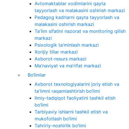
Avtomaktablar xodimlarini qayta
tayyorlash va malakasini oshirish markazi
Pedagog kadrlarni qayta tayyorlash va
malakasini oshirish markazi
Taʼlim sifatini nazorat va monitoring qilish
markazi
Psixologik ta’minlash markazi
Xorijiy tillar markazi
Axborot-resurs markazi
Ma’naviyat va ma’rifat markazi
Bo‘limlar
Axborot texnologiyalarini joriy etish va
taʼlimni raqamlashtirish bo‘limi
Ilmiy-tadqiqot faoliyatini tashkil etish
bo‘limi
Tarbiyaviy ishlarni tashkil etish va
mukofotlash bo‘limi
Tahririy-noshirlik bo‘limi