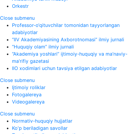
Orkestr
Close submenu
Professor-o‘qituvchilar tomonidan tayyorlangan
adabiyotlar
“IIV Akademiyasining Axborotnomasi” ilmiy jurnali
“Huquqiy olam” ilmiy jurnali
“Akademiya yoshlari” ijtimoiy-huquqiy va ma’naviy-
ma’rifiy gazetasi
IIO xodimlari uchun tavsiya etilgan adabiyotlar
Close submenu
Ijtimoiy roliklar
Fotogalereya
Videogalereya
Close submenu
Normativ-huquqiy hujjatlar
Ko'p beriladigan savollar