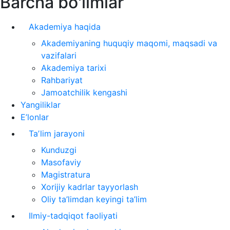
Barcha bo'limlar
Akademiya haqida
Akademiyaning huquqiy maqomi, maqsadi va
vazifalari
Akademiya tarixi
Rahbariyat
Jamoatchilik kengashi
Yangiliklar
E’lonlar
Taʼlim jarayoni
Kunduzgi
Masofaviy
Magistratura
Xorijiy kadrlar tayyorlash
Oliy ta’limdan keyingi ta’lim
Ilmiy-tadqiqot faoliyati