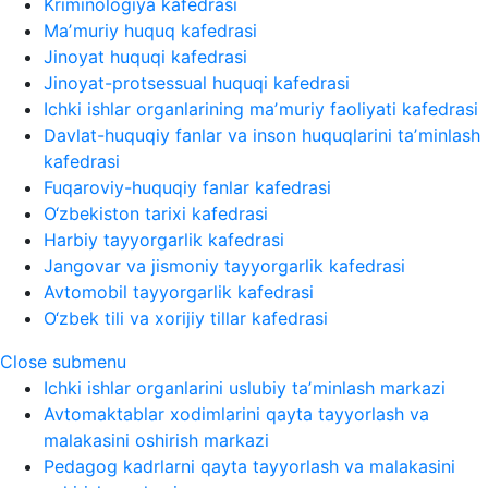
Kriminologiya kafedrasi
Maʼmuriy huquq kafedrasi
Jinoyat huquqi kafedrasi
Jinoyat-protsessual huquqi kafedrasi
Ichki ishlar organlarining maʼmuriy faoliyati kafedrasi
Davlat-huquqiy fanlar va inson huquqlarini taʼminlash
kafedrasi
Fuqaroviy-huquqiy fanlar kafedrasi
O‘zbekiston tarixi kafedrasi
Harbiy tayyorgarlik kafedrasi
Jangovar va jismoniy tayyorgarlik kafedrasi
Avtomobil tayyorgarlik kafedrasi
O‘zbek tili va xorijiy tillar kafedrasi
Close submenu
Ichki ishlar organlarini uslubiy taʼminlash markazi
Avtomaktablar xodimlarini qayta tayyorlash va
malakasini oshirish markazi
Pedagog kadrlarni qayta tayyorlash va malakasini