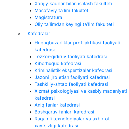
Xorijiy kadrlar bilan ishlash fakulteti
Masofaviy taʼlim fakulteti
Magistratura
Oliy taʼlimdan keyingi taʼlim fakulteti
Kafedralar
Huquqbuzarliklar profilaktikasi faoliyati
kafedrasi
Tezkor-qidiruv faoliyati kafedrasi
Kiberhuquq kafedrasi
Kriminalistik ekspertizalar kafedrasi
Jazoni ijro etish faoliyati kafedrasi
Tashkiliy-shtab faoliyati kafedrasi
Xizmat psixologiyasi va kasbiy madaniyati
kafedrasi
Aniq fanlar kafedrasi
Boshqaruv fanlari kafedrasi
Raqamli texnologiyalar va axborot
xavfsizligi kafedrasi