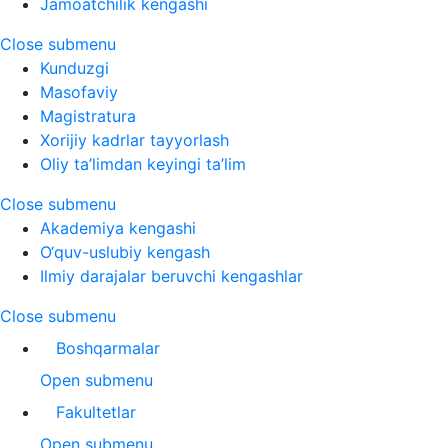
Jamoatchilik kengashi
Close submenu
Kunduzgi
Masofaviy
Magistratura
Xorijiy kadrlar tayyorlash
Oliy ta’limdan keyingi ta’lim
Close submenu
Akademiya kengashi
O‘quv-uslubiy kengash
Ilmiy darajalar beruvchi kengashlar
Close submenu
Boshqarmalar
Open submenu
Fakultetlar
Open submenu