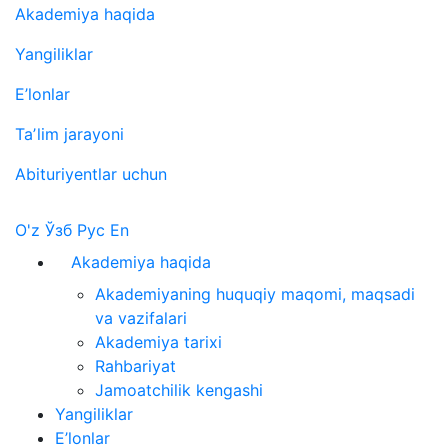
Akademiya haqida
Yangiliklar
E’lonlar
Taʼlim jarayoni
Abituriyentlar uchun
O'z
Ўзб
Рус
En
Akademiya haqida
Akademiyaning huquqiy maqomi, maqsadi
va vazifalari
Akademiya tarixi
Rahbariyat
Jamoatchilik kengashi
Yangiliklar
E’lonlar