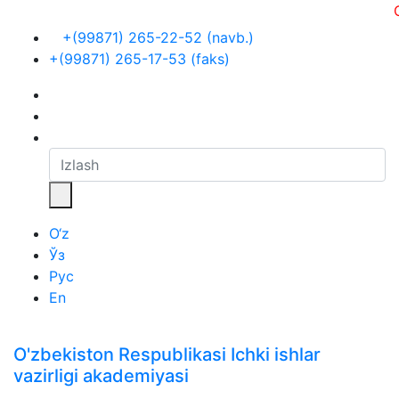
O
+(99871) 265-22-52 (navb.)
+(99871) 265-17-53 (faks)
O‘z
Ўз
Рус
En
O'zbekiston Respublikasi Ichki ishlar
vazirligi akademiyasi