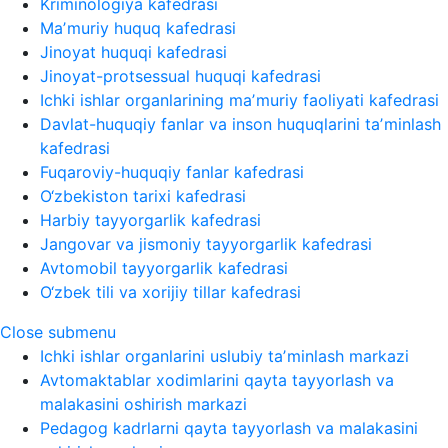
Kriminologiya kafedrasi
Maʼmuriy huquq kafedrasi
Jinoyat huquqi kafedrasi
Jinoyat-protsessual huquqi kafedrasi
Ichki ishlar organlarining maʼmuriy faoliyati kafedrasi
Davlat-huquqiy fanlar va inson huquqlarini taʼminlash
kafedrasi
Fuqaroviy-huquqiy fanlar kafedrasi
O‘zbekiston tarixi kafedrasi
Harbiy tayyorgarlik kafedrasi
Jangovar va jismoniy tayyorgarlik kafedrasi
Avtomobil tayyorgarlik kafedrasi
O‘zbek tili va xorijiy tillar kafedrasi
Close submenu
Ichki ishlar organlarini uslubiy taʼminlash markazi
Avtomaktablar xodimlarini qayta tayyorlash va
malakasini oshirish markazi
Pedagog kadrlarni qayta tayyorlash va malakasini