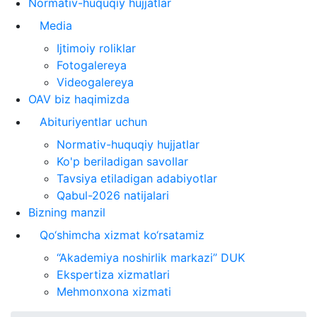
Normativ-huquqiy hujjatlar
Media
Ijtimoiy roliklar
Fotogalereya
Videogalereya
OAV biz haqimizda
Abituriyentlar uchun
Normativ-huquqiy hujjatlar
Ko'p beriladigan savollar
Tavsiya etiladigan adabiyotlar
Qabul-2026 natijalari
Bizning manzil
Qo‘shimcha xizmat ko‘rsatamiz
“Akademiya noshirlik markazi” DUK
Ekspertiza xizmatlari
Mehmonxona xizmati