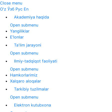
Close menu
O'z
Ўзб
Рус
En
Akademiya haqida
Open submenu
Yangiliklar
E’lonlar
Taʼlim jarayoni
Open submenu
Ilmiy-tadqiqot faoliyati
Open submenu
Hamkorlarimiz
Xalqaro aloqalar
Tarkibiy tuzilmalar
Open submenu
Elektron kutubxona