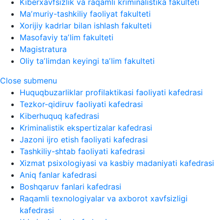
Kiberxavfsizlik va raqamli kriminalistika fakulteti
Maʼmuriy-tashkiliy faoliyat fakulteti
Xorijiy kadrlar bilan ishlash fakulteti
Masofaviy taʼlim fakulteti
Magistratura
Oliy taʼlimdan keyingi taʼlim fakulteti
Close submenu
Huquqbuzarliklar profilaktikasi faoliyati kafedrasi
Tezkor-qidiruv faoliyati kafedrasi
Kiberhuquq kafedrasi
Kriminalistik ekspertizalar kafedrasi
Jazoni ijro etish faoliyati kafedrasi
Tashkiliy-shtab faoliyati kafedrasi
Xizmat psixologiyasi va kasbiy madaniyati kafedrasi
Aniq fanlar kafedrasi
Boshqaruv fanlari kafedrasi
Raqamli texnologiyalar va axborot xavfsizligi
kafedrasi