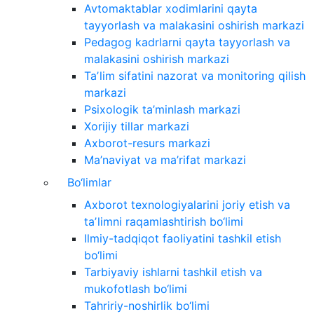
Avtomaktablar xodimlarini qayta
tayyorlash va malakasini oshirish markazi
Pedagog kadrlarni qayta tayyorlash va
malakasini oshirish markazi
Taʼlim sifatini nazorat va monitoring qilish
markazi
Psixologik ta’minlash markazi
Xorijiy tillar markazi
Axborot-resurs markazi
Ma’naviyat va ma’rifat markazi
Bo‘limlar
Axborot texnologiyalarini joriy etish va
taʼlimni raqamlashtirish bo‘limi
Ilmiy-tadqiqot faoliyatini tashkil etish
bo‘limi
Tarbiyaviy ishlarni tashkil etish va
mukofotlash bo‘limi
Tahririy-noshirlik bo‘limi