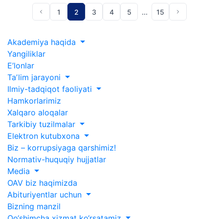
1
2
3
4
5
...
15
Akademiya haqida
Yangiliklar
E’lonlar
Taʼlim jarayoni
Ilmiy-tadqiqot faoliyati
Hamkorlarimiz
Xalqaro aloqalar
Tarkibiy tuzilmalar
Elektron kutubxona
Biz – korrupsiyaga qarshimiz!
Normativ-huquqiy hujjatlar
Media
OAV biz haqimizda
Abituriyentlar uchun
Bizning manzil
Qo‘shimcha xizmat ko‘rsatamiz