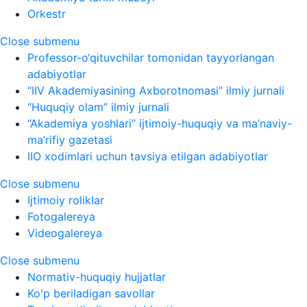
Orkestr
Close submenu
Professor-o‘qituvchilar tomonidan tayyorlangan
adabiyotlar
“IIV Akademiyasining Axborotnomasi” ilmiy jurnali
“Huquqiy olam” ilmiy jurnali
“Akademiya yoshlari” ijtimoiy-huquqiy va ma’naviy-
ma’rifiy gazetasi
IIO xodimlari uchun tavsiya etilgan adabiyotlar
Close submenu
Ijtimoiy roliklar
Fotogalereya
Videogalereya
Close submenu
Normativ-huquqiy hujjatlar
Ko'p beriladigan savollar