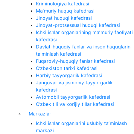
Kriminologiya kafedrasi
Maʼmuriy huquq kafedrasi
Jinoyat huquqi kafedrasi
Jinoyat-protsessual huquqi kafedrasi
Ichki ishlar organlarining maʼmuriy faoliyati
kafedrasi
Davlat-huquqiy fanlar va inson huquqlarini
taʼminlash kafedrasi
Fuqaroviy-huquqiy fanlar kafedrasi
O‘zbekiston tarixi kafedrasi
Harbiy tayyorgarlik kafedrasi
Jangovar va jismoniy tayyorgarlik
kafedrasi
Avtomobil tayyorgarlik kafedrasi
O‘zbek tili va xorijiy tillar kafedrasi
Markazlar
Ichki ishlar organlarini uslubiy taʼminlash
markazi