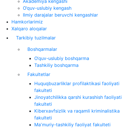
Akademiya kengashi
O‘quv-uslubiy kengash
Ilmiy darajalar beruvchi kengashlar
Hamkorlarimiz
Xalqaro aloqalar
Tarkibiy tuzilmalar
Boshqarmalar
O‘quv-uslubiy boshqarma
Tashkiliy boshqarma
Fakultetlar
Huquqbuzarliklar profilaktikasi faoliyati
fakulteti
Jinoyatchilikka qarshi kurashish faoliyati
fakulteti
Kiberxavfsizlik va raqamli kriminalistika
fakulteti
Maʼmuriy-tashkiliy faoliyat fakulteti