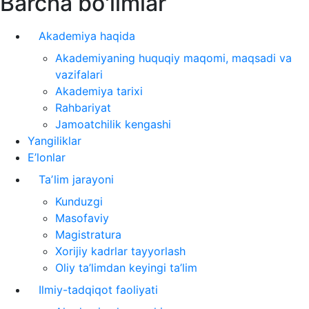
Barcha bo'limlar
Akademiya haqida
Akademiyaning huquqiy maqomi, maqsadi va
vazifalari
Akademiya tarixi
Rahbariyat
Jamoatchilik kengashi
Yangiliklar
E’lonlar
Taʼlim jarayoni
Kunduzgi
Masofaviy
Magistratura
Xorijiy kadrlar tayyorlash
Oliy ta’limdan keyingi ta’lim
Ilmiy-tadqiqot faoliyati