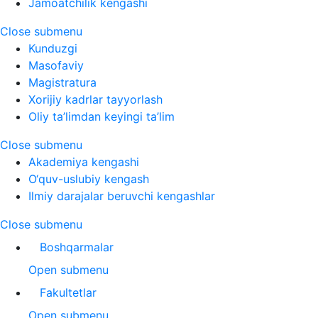
Jamoatchilik kengashi
Close submenu
Kunduzgi
Masofaviy
Magistratura
Xorijiy kadrlar tayyorlash
Oliy ta’limdan keyingi ta’lim
Close submenu
Akademiya kengashi
O‘quv-uslubiy kengash
Ilmiy darajalar beruvchi kengashlar
Close submenu
Boshqarmalar
Open submenu
Fakultetlar
Open submenu