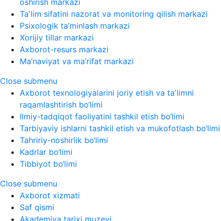
oshirish markazi
Taʼlim sifatini nazorat va monitoring qilish markazi
Psixologik ta’minlash markazi
Xorijiy tillar markazi
Axborot-resurs markazi
Ma’naviyat va ma’rifat markazi
Close submenu
Axborot texnologiyalarini joriy etish va taʼlimni
raqamlashtirish bo‘limi
Ilmiy-tadqiqot faoliyatini tashkil etish bo‘limi
Tarbiyaviy ishlarni tashkil etish va mukofotlash bo‘limi
Tahririy-noshirlik bo‘limi
Kadrlar bo‘limi
Tibbiyot bo‘limi
Close submenu
Axborot xizmati
Saf qismi
Akademiya tarixi muzeyi