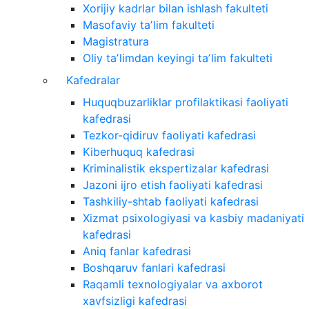
Xorijiy kadrlar bilan ishlash fakulteti
Masofaviy taʼlim fakulteti
Magistratura
Oliy taʼlimdan keyingi taʼlim fakulteti
Kafedralar
Huquqbuzarliklar profilaktikasi faoliyati
kafedrasi
Tezkor-qidiruv faoliyati kafedrasi
Kiberhuquq kafedrasi
Kriminalistik ekspertizalar kafedrasi
Jazoni ijro etish faoliyati kafedrasi
Tashkiliy-shtab faoliyati kafedrasi
Xizmat psixologiyasi va kasbiy madaniyati
kafedrasi
Aniq fanlar kafedrasi
Boshqaruv fanlari kafedrasi
Raqamli texnologiyalar va axborot
xavfsizligi kafedrasi