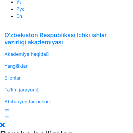
Ўз
Рус
En
O'zbekiston Respublikasi Ichki ishlar
vazirligi akademiyasi
Akademiya haqida
Yangiliklar
E’lonlar
Taʼlim jarayoni
Abituriyentlar uchun