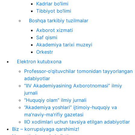
Kadrlar bo‘limi
Tibbiyot bo‘limi
Boshqa tarkibiy tuzilmalar
Axborot xizmati
Saf qismi
Akademiya tarixi muzeyi
Orkestr
Elektron kutubxona
Professor-o‘qituvchilar tomonidan tayyorlangan
adabiyotlar
“IIV Akademiyasining Axborotnomasi” ilmiy
jurnali
“Huquqiy olam” ilmiy jurnali
“Akademiya yoshlari” ijtimoiy-huquqiy va
ma’naviy-ma’rifiy gazetasi
IIO xodimlari uchun tavsiya etilgan adabiyotlar
Biz – korrupsiyaga qarshimiz!