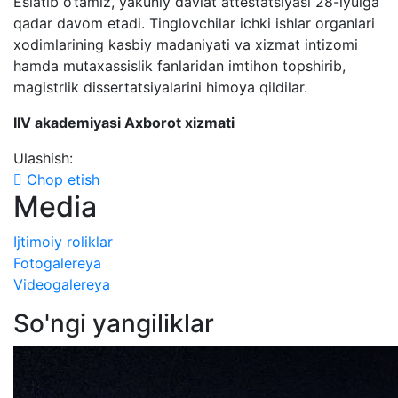
Eslatib o‘tamiz, yakuniy davlat attestatsiyasi 28-iyulga
qadar davom etadi. Tinglovchilar ichki ishlar organlari
xodimlarining kasbiy madaniyati va xizmat intizomi
hamda mutaxassislik fanlaridan imtihon topshirib,
magistrlik dissertatsiyalarini himoya qildilar.
IIV akademiyasi Axborot xizmati
Ulashish:
Chop etish
Media
Ijtimoiy roliklar
Fotogalereya
Videogalereya
So'ngi yangiliklar