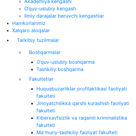
Akademiya kengashi
O‘quv-uslubiy kengash
Ilmiy darajalar beruvchi kengashlar
Hamkorlarimiz
Xalqaro aloqalar
Tarkibiy tuzilmalar
Boshqarmalar
O‘quv-uslubiy boshqarma
Tashkiliy boshqarma
Fakultetlar
Huquqbuzarliklar profilaktikasi faoliyati
fakulteti
Jinoyatchilikka qarshi kurashish faoliyati
fakulteti
Kiberxavfsizlik va raqamli kriminalistika
fakulteti
Maʼmuriy-tashkiliy faoliyat fakulteti