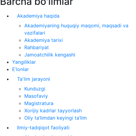
Barcha bo'limlar
Akademiya haqida
Akademiyaning huquqiy maqomi, maqsadi va
vazifalari
Akademiya tarixi
Rahbariyat
Jamoatchilik kengashi
Yangiliklar
E’lonlar
Taʼlim jarayoni
Kunduzgi
Masofaviy
Magistratura
Xorijiy kadrlar tayyorlash
Oliy ta’limdan keyingi ta’lim
Ilmiy-tadqiqot faoliyati