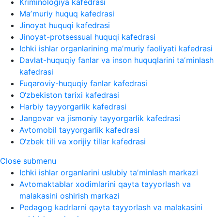
Kriminologiya kafedrasi
Maʼmuriy huquq kafedrasi
Jinoyat huquqi kafedrasi
Jinoyat-protsessual huquqi kafedrasi
Ichki ishlar organlarining maʼmuriy faoliyati kafedrasi
Davlat-huquqiy fanlar va inson huquqlarini taʼminlash
kafedrasi
Fuqaroviy-huquqiy fanlar kafedrasi
O‘zbekiston tarixi kafedrasi
Harbiy tayyorgarlik kafedrasi
Jangovar va jismoniy tayyorgarlik kafedrasi
Avtomobil tayyorgarlik kafedrasi
O‘zbek tili va xorijiy tillar kafedrasi
Close submenu
Ichki ishlar organlarini uslubiy taʼminlash markazi
Avtomaktablar xodimlarini qayta tayyorlash va
malakasini oshirish markazi
Pedagog kadrlarni qayta tayyorlash va malakasini