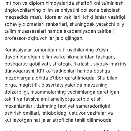
Imtihon va diplom himoyalarida shaffoflikni ta’minlash,
tinglovchilarning bilim salohiyatini xolisona baholash
maqsadida mas’ul idoralar vakillari, Ichki ishlar vazirligi
sohaviy xizmatlari rahbarlari, shuningdek yetakchi oliy
ta’lim muassasalari hamda akademiyadan tajribali
professor-o‘qituvchilar jalb qilingan.
Komissiyalar tomonidan bitiruvchilarning o‘qish
davomida olgan bilim va ko‘nikmalaridan tashqari,
boshqaruv qobiliyati, strategik fikrlashi, siyosiy-ma’rifiy
dunyoqarashi, KPI ko‘rsatkichlari hamda boshqa
mezonlarga alohida e’tibor qaratilmoqda. Shu bilan
birga, magistrlik dissertatsiyalarida mavzuning
dolzarbligi, muammolarning yechimlariga qaratilgan
taklif va tavsiyalarni amaliyotga tatbiq etish
mexanizmlari, tizimning faoliyat samaradorligini
oshirish omillari, istiqboldagi ustuvor vazifalar va
kutilayotgan natijalar atroflicha tahlil qilinmoqda.