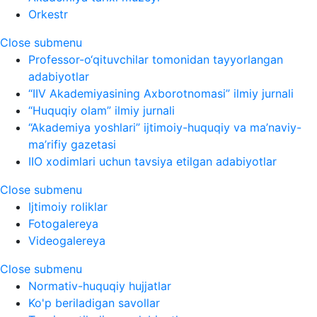
Orkestr
Close submenu
Professor-o‘qituvchilar tomonidan tayyorlangan
adabiyotlar
“IIV Akademiyasining Axborotnomasi” ilmiy jurnali
“Huquqiy olam” ilmiy jurnali
“Akademiya yoshlari” ijtimoiy-huquqiy va ma’naviy-
ma’rifiy gazetasi
IIO xodimlari uchun tavsiya etilgan adabiyotlar
Close submenu
Ijtimoiy roliklar
Fotogalereya
Videogalereya
Close submenu
Normativ-huquqiy hujjatlar
Ko'p beriladigan savollar