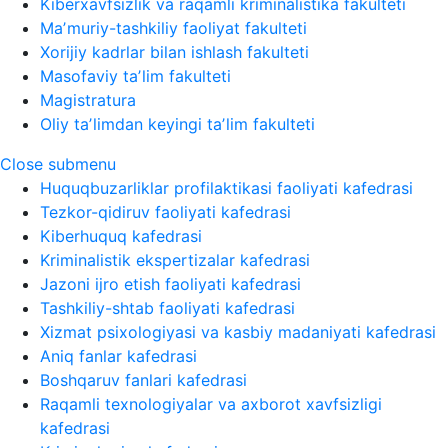
Kiberxavfsizlik va raqamli kriminalistika fakulteti
Maʼmuriy-tashkiliy faoliyat fakulteti
Xorijiy kadrlar bilan ishlash fakulteti
Masofaviy taʼlim fakulteti
Magistratura
Oliy taʼlimdan keyingi taʼlim fakulteti
Close submenu
Huquqbuzarliklar profilaktikasi faoliyati kafedrasi
Tezkor-qidiruv faoliyati kafedrasi
Kiberhuquq kafedrasi
Kriminalistik ekspertizalar kafedrasi
Jazoni ijro etish faoliyati kafedrasi
Tashkiliy-shtab faoliyati kafedrasi
Xizmat psixologiyasi va kasbiy madaniyati kafedrasi
Aniq fanlar kafedrasi
Boshqaruv fanlari kafedrasi
Raqamli texnologiyalar va axborot xavfsizligi
kafedrasi