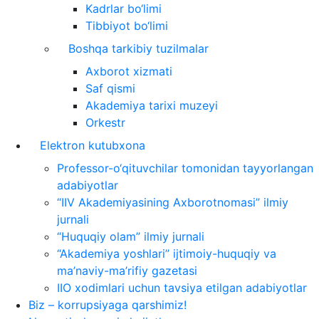
Kadrlar bo‘limi
Tibbiyot bo‘limi
Boshqa tarkibiy tuzilmalar
Axborot xizmati
Saf qismi
Akademiya tarixi muzeyi
Orkestr
Elektron kutubxona
Professor-o‘qituvchilar tomonidan tayyorlangan
adabiyotlar
“IIV Akademiyasining Axborotnomasi” ilmiy
jurnali
“Huquqiy olam” ilmiy jurnali
“Akademiya yoshlari” ijtimoiy-huquqiy va
ma’naviy-ma’rifiy gazetasi
IIO xodimlari uchun tavsiya etilgan adabiyotlar
Biz – korrupsiyaga qarshimiz!