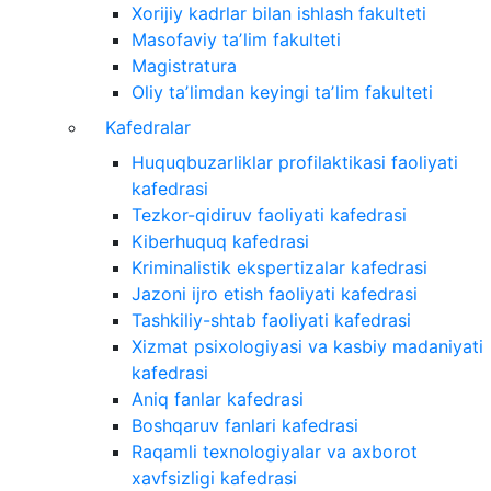
Xorijiy kadrlar bilan ishlash fakulteti
Masofaviy taʼlim fakulteti
Magistratura
Oliy taʼlimdan keyingi taʼlim fakulteti
Kafedralar
Huquqbuzarliklar profilaktikasi faoliyati
kafedrasi
Tezkor-qidiruv faoliyati kafedrasi
Kiberhuquq kafedrasi
Kriminalistik ekspertizalar kafedrasi
Jazoni ijro etish faoliyati kafedrasi
Tashkiliy-shtab faoliyati kafedrasi
Xizmat psixologiyasi va kasbiy madaniyati
kafedrasi
Aniq fanlar kafedrasi
Boshqaruv fanlari kafedrasi
Raqamli texnologiyalar va axborot
xavfsizligi kafedrasi