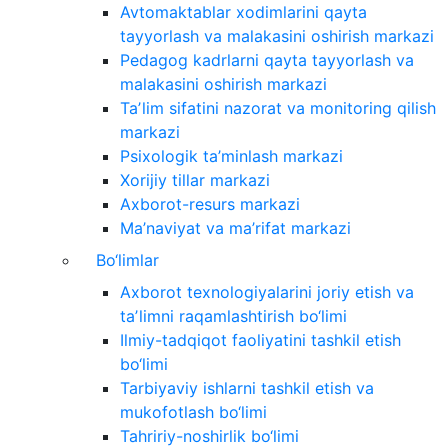
Avtomaktablar xodimlarini qayta
tayyorlash va malakasini oshirish markazi
Pedagog kadrlarni qayta tayyorlash va
malakasini oshirish markazi
Taʼlim sifatini nazorat va monitoring qilish
markazi
Psixologik ta’minlash markazi
Xorijiy tillar markazi
Axborot-resurs markazi
Ma’naviyat va ma’rifat markazi
Bo‘limlar
Axborot texnologiyalarini joriy etish va
taʼlimni raqamlashtirish bo‘limi
Ilmiy-tadqiqot faoliyatini tashkil etish
bo‘limi
Tarbiyaviy ishlarni tashkil etish va
mukofotlash bo‘limi
Tahririy-noshirlik bo‘limi