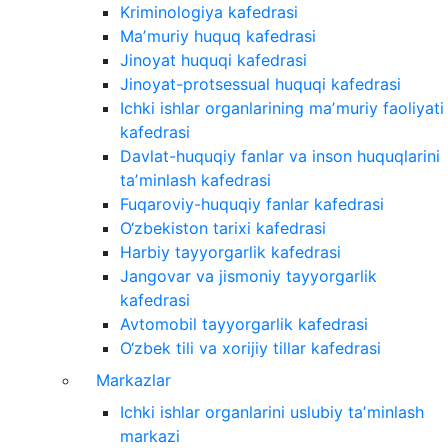
Kriminologiya kafedrasi
Maʼmuriy huquq kafedrasi
Jinoyat huquqi kafedrasi
Jinoyat-protsessual huquqi kafedrasi
Ichki ishlar organlarining maʼmuriy faoliyati
kafedrasi
Davlat-huquqiy fanlar va inson huquqlarini
taʼminlash kafedrasi
Fuqaroviy-huquqiy fanlar kafedrasi
O‘zbekiston tarixi kafedrasi
Harbiy tayyorgarlik kafedrasi
Jangovar va jismoniy tayyorgarlik
kafedrasi
Avtomobil tayyorgarlik kafedrasi
O‘zbek tili va xorijiy tillar kafedrasi
Markazlar
Ichki ishlar organlarini uslubiy taʼminlash
markazi