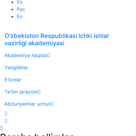
Ўз
Рус
En
O'zbekiston Respublikasi Ichki ishlar
vazirligi akademiyasi
Akademiya haqida
Yangiliklar
E’lonlar
Taʼlim jarayoni
Abituriyentlar uchun