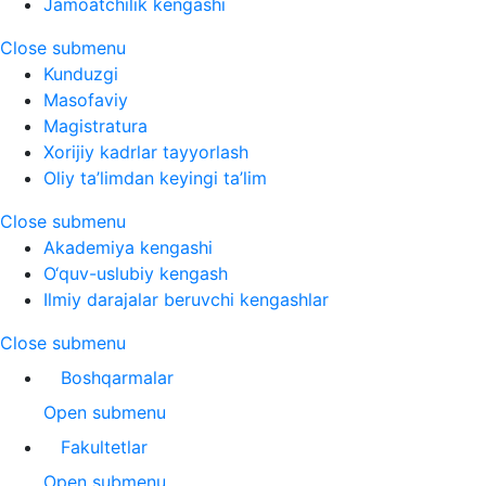
Jamoatchilik kengashi
Close submenu
Kunduzgi
Masofaviy
Magistratura
Xorijiy kadrlar tayyorlash
Oliy ta’limdan keyingi ta’lim
Close submenu
Akademiya kengashi
O‘quv-uslubiy kengash
Ilmiy darajalar beruvchi kengashlar
Close submenu
Boshqarmalar
Open submenu
Fakultetlar
Open submenu