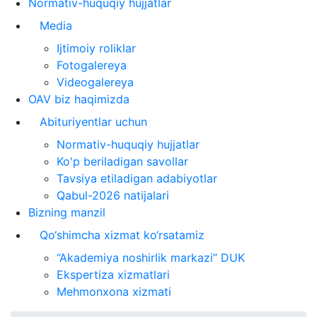
Normativ-huquqiy hujjatlar
Media
Ijtimoiy roliklar
Fotogalereya
Videogalereya
OAV biz haqimizda
Abituriyentlar uchun
Normativ-huquqiy hujjatlar
Ko'p beriladigan savollar
Tavsiya etiladigan adabiyotlar
Qabul-2026 natijalari
Bizning manzil
Qo‘shimcha xizmat ko‘rsatamiz
“Akademiya noshirlik markazi” DUK
Ekspertiza xizmatlari
Mehmonxona xizmati