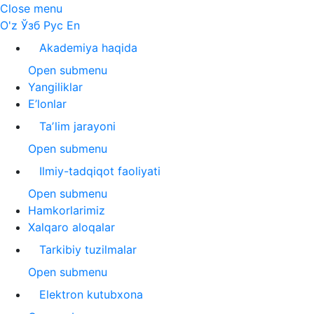
Close menu
O'z
Ўзб
Рус
En
Akademiya haqida
Open submenu
Yangiliklar
E’lonlar
Taʼlim jarayoni
Open submenu
Ilmiy-tadqiqot faoliyati
Open submenu
Hamkorlarimiz
Xalqaro aloqalar
Tarkibiy tuzilmalar
Open submenu
Elektron kutubxona