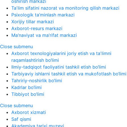
oshirish markazi
Taʼlim sifatini nazorat va monitoring qilish markazi
Psixologik ta’minlash markazi
Xorijiy tillar markazi
Axborot-resurs markazi
Ma’naviyat va ma’rifat markazi
Close submenu
Axborot texnologiyalarini joriy etish va taʼlimni
raqamlashtirish bo‘limi
Ilmiy-tadqiqot faoliyatini tashkil etish bo‘limi
Tarbiyaviy ishlarni tashkil etish va mukofotlash bo‘limi
Tahririy-noshirlik bo‘limi
Kadrlar bo‘limi
Tibbiyot bo‘limi
Close submenu
Axborot xizmati
Saf qismi
Akademiya tarixi muzeyi