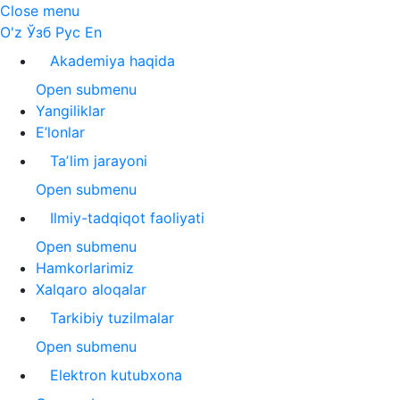
Close menu
O'z
Ўзб
Рус
En
Akademiya haqida
Open submenu
Yangiliklar
E’lonlar
Taʼlim jarayoni
Open submenu
Ilmiy-tadqiqot faoliyati
Open submenu
Hamkorlarimiz
Xalqaro aloqalar
Tarkibiy tuzilmalar
Open submenu
Elektron kutubxona