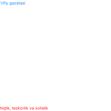
rifiy gazetasi
ezkorlik va xolislik