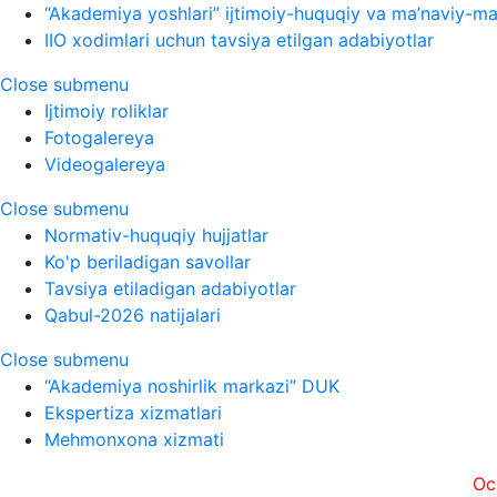
“Akademiya yoshlari” ijtimoiy-huquqiy va ma’naviy-ma’
IIO xodimlari uchun tavsiya etilgan adabiyotlar
Close submenu
Ijtimoiy roliklar
Fotogalereya
Videogalereya
Close submenu
Normativ-huquqiy hujjatlar
Ko'p beriladigan savollar
Tavsiya etiladigan adabiyotlar
Qabul-2026 natijalari
Close submenu
“Akademiya noshirlik markazi” DUK
Ekspertiza xizmatlari
Mehmonxona xizmati
Ochiqlik, t