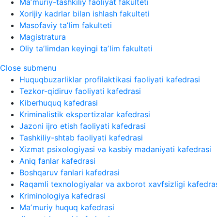
Maʼmuriy-tashkiliy faoliyat fakulteti
Xorijiy kadrlar bilan ishlash fakulteti
Masofaviy taʼlim fakulteti
Magistratura
Oliy taʼlimdan keyingi taʼlim fakulteti
Close submenu
Huquqbuzarliklar profilaktikasi faoliyati kafedrasi
Tezkor-qidiruv faoliyati kafedrasi
Kiberhuquq kafedrasi
Kriminalistik ekspertizalar kafedrasi
Jazoni ijro etish faoliyati kafedrasi
Tashkiliy-shtab faoliyati kafedrasi
Xizmat psixologiyasi va kasbiy madaniyati kafedrasi
Aniq fanlar kafedrasi
Boshqaruv fanlari kafedrasi
Raqamli texnologiyalar va axborot xavfsizligi kafedra
Kriminologiya kafedrasi
Maʼmuriy huquq kafedrasi