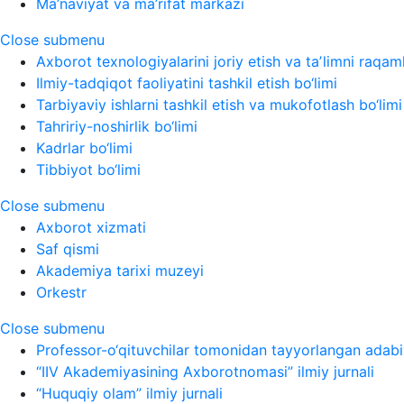
Ma’naviyat va ma’rifat markazi
Close submenu
Axborot texnologiyalarini joriy etish va taʼlimni raqaml
Ilmiy-tadqiqot faoliyatini tashkil etish bo‘limi
Tarbiyaviy ishlarni tashkil etish va mukofotlash bo‘limi
Tahririy-noshirlik bo‘limi
Kadrlar bo‘limi
Tibbiyot bo‘limi
Close submenu
Axborot xizmati
Saf qismi
Akademiya tarixi muzeyi
Orkestr
Close submenu
Professor-o‘qituvchilar tomonidan tayyorlangan adabi
“IIV Akademiyasining Axborotnomasi” ilmiy jurnali
“Huquqiy olam” ilmiy jurnali