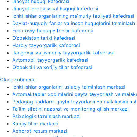
Jinoyat huquqi kafedrasi
Jinoyat-protsessual huquqi kafedrasi
Ichki ishlar organlarining maʼmuriy faoliyati kafedrasi
Davlat-huquqiy fanlar va inson huquqlarini taʼminlash 
Fuqaroviy-huquqiy fanlar kafedrasi
O‘zbekiston tarixi kafedrasi
Harbiy tayyorgarlik kafedrasi
Jangovar va jismoniy tayyorgarlik kafedrasi
Avtomobil tayyorgarlik kafedrasi
O‘zbek tili va xorijiy tillar kafedrasi
Close submenu
Ichki ishlar organlarini uslubiy taʼminlash markazi
Avtomaktablar xodimlarini qayta tayyorlash va malaka
Pedagog kadrlarni qayta tayyorlash va malakasini osh
Taʼlim sifatini nazorat va monitoring qilish markazi
Psixologik ta’minlash markazi
Xorijiy tillar markazi
Axborot-resurs markazi