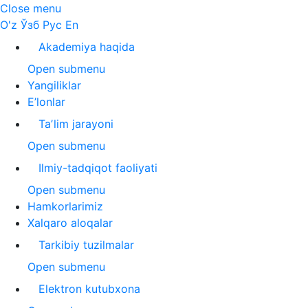
Close menu
O'z
Ўзб
Рус
En
Akademiya haqida
Open submenu
Yangiliklar
E’lonlar
Taʼlim jarayoni
Open submenu
Ilmiy-tadqiqot faoliyati
Open submenu
Hamkorlarimiz
Xalqaro aloqalar
Tarkibiy tuzilmalar
Open submenu
Elektron kutubxona