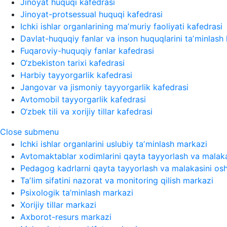
Jinoyat huquqi kafedrasi
Jinoyat-protsessual huquqi kafedrasi
Ichki ishlar organlarining maʼmuriy faoliyati kafedrasi
Davlat-huquqiy fanlar va inson huquqlarini taʼminlash 
Fuqaroviy-huquqiy fanlar kafedrasi
O‘zbekiston tarixi kafedrasi
Harbiy tayyorgarlik kafedrasi
Jangovar va jismoniy tayyorgarlik kafedrasi
Avtomobil tayyorgarlik kafedrasi
O‘zbek tili va xorijiy tillar kafedrasi
Close submenu
Ichki ishlar organlarini uslubiy taʼminlash markazi
Avtomaktablar xodimlarini qayta tayyorlash va malaka
Pedagog kadrlarni qayta tayyorlash va malakasini osh
Taʼlim sifatini nazorat va monitoring qilish markazi
Psixologik ta’minlash markazi
Xorijiy tillar markazi
Axborot-resurs markazi