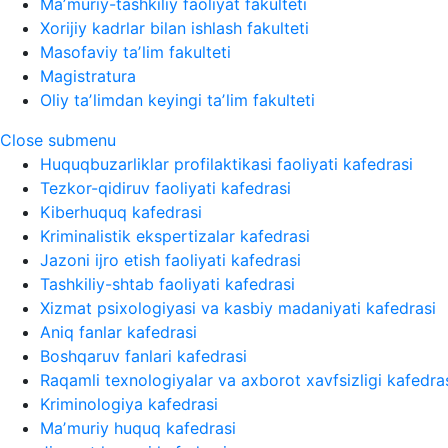
Maʼmuriy-tashkiliy faoliyat fakulteti
Xorijiy kadrlar bilan ishlash fakulteti
Masofaviy taʼlim fakulteti
Magistratura
Oliy taʼlimdan keyingi taʼlim fakulteti
Close submenu
Huquqbuzarliklar profilaktikasi faoliyati kafedrasi
Tezkor-qidiruv faoliyati kafedrasi
Kiberhuquq kafedrasi
Kriminalistik ekspertizalar kafedrasi
Jazoni ijro etish faoliyati kafedrasi
Tashkiliy-shtab faoliyati kafedrasi
Xizmat psixologiyasi va kasbiy madaniyati kafedrasi
Aniq fanlar kafedrasi
Boshqaruv fanlari kafedrasi
Raqamli texnologiyalar va axborot xavfsizligi kafedra
Kriminologiya kafedrasi
Maʼmuriy huquq kafedrasi