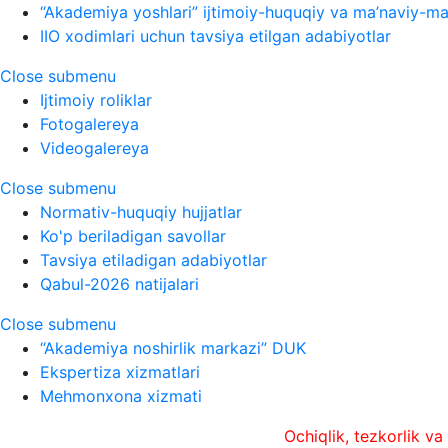
“Akademiya yoshlari” ijtimoiy-huquqiy va ma’naviy-ma’
IIO xodimlari uchun tavsiya etilgan adabiyotlar
Close submenu
Ijtimoiy roliklar
Fotogalereya
Videogalereya
Close submenu
Normativ-huquqiy hujjatlar
Ko'p beriladigan savollar
Tavsiya etiladigan adabiyotlar
Qabul-2026 natijalari
Close submenu
“Akademiya noshirlik markazi” DUK
Ekspertiza xizmatlari
Mehmonxona xizmati
Ochiqlik, tezkorlik va xolislik