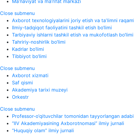
Ma’naviyat va ma’rifat markazi
Close submenu
Axborot texnologiyalarini joriy etish va taʼlimni raqaml
Ilmiy-tadqiqot faoliyatini tashkil etish bo‘limi
Tarbiyaviy ishlarni tashkil etish va mukofotlash bo‘limi
Tahririy-noshirlik bo‘limi
Kadrlar bo‘limi
Tibbiyot bo‘limi
Close submenu
Axborot xizmati
Saf qismi
Akademiya tarixi muzeyi
Orkestr
Close submenu
Professor-o‘qituvchilar tomonidan tayyorlangan adabi
“IIV Akademiyasining Axborotnomasi” ilmiy jurnali
“Huquqiy olam” ilmiy jurnali